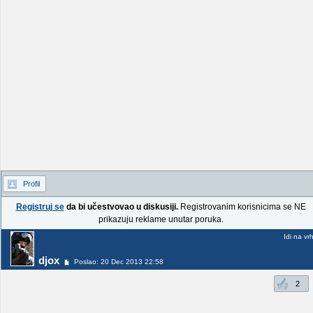
Profil
Registruj se
da bi učestvovao u diskusiji.
Registrovanim korisnicima se NE
prikazuju reklame unutar poruka.
Idi na vr
djox
Poslao: 20 Dec 2013 22:58
2