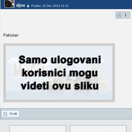
djox
Poslao: 22 Dec 2013 11:31
1
Pakistan
Profil