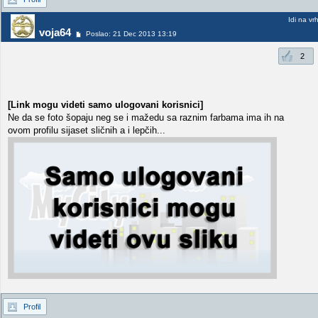
Idi na vr
voja64
Poslao: 21 Dec 2013 13:19
2
[Link mogu videti samo ulogovani korisnici]
Ne da se foto šopaju neg se i mažedu sa raznim farbama ima ih na
ovom profilu sijaset sličnih a i lepčih...
Profil