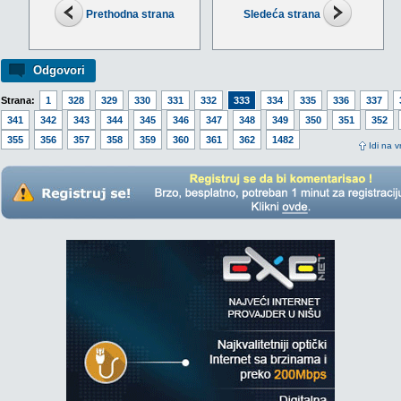
Prethodna strana
Sledeća strana
Odgovori
Strana:
1
328
329
330
331
332
333
334
335
336
337
341
342
343
344
345
346
347
348
349
350
351
352
355
356
357
358
359
360
361
362
1482
Idi na v