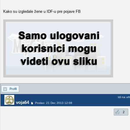
Kako su izgledale žene u IDF-u pre pojave FB
Profil
Idi na vr
voja64
Poslao: 21 Dec 2013 12:08
2