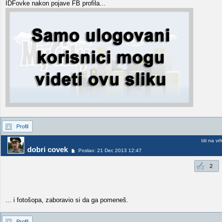
IDFovke nakon pojave FB profila...
Profil
Idi na vr
dobri covek
Poslao: 21 Dec 2013 12:47
2
... i fotošopa, zaboravio si da ga pomeneš.
Profil