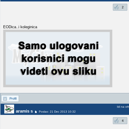
2
EODica..i koleginica
Profil
Idi na vr
aramis s
Poslao: 21 Dec 2013 10:32
4