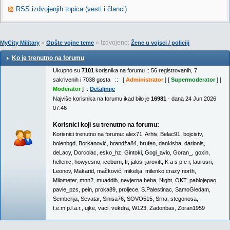
RSS izdvojenjih topica (vesti i članci)
»
» Izdvojeno:
MyCity Military
Opšte vojne teme
Žene u vojsci / policiji
Ko je trenutno na forumu
Ukupno su
7101
korisnika na forumu :: 56 registrovanih, 7
sakrivenih i 7038 gosta :: [
Administrator
] [
Supermoderator
] [
Moderator
] ::
Detaljnije
Najviše korisnika na forumu ikad bilo je
16981
- dana 24 Jun 2026
07:46
Korisnici koji su trenutno na forumu:
Korisnici trenutno na forumu:
alex71
,
Arhiv
,
Belac91
,
bojcistv
,
bolenbgd
,
Borkanović
,
brandža84
,
brufen
,
dankisha
,
darionis
,
deLacy
,
Dorcolac
,
esko_hz
,
Gintoki
,
Gogi_avio
,
Goran_
,
goxin
,
hellenic
,
howyesno
,
iceburn
,
Ir
,
jalos
,
jarovitt
,
K a s p e r
,
laurusri
,
Leonov
,
Makarid
,
mačković
,
mikelija
,
milenko crazy north
,
Milometer
,
mnn2
,
muaddib
,
nevjerna beba
,
Night
,
OKT
,
pablojepao
,
pavle_pzs
,
pein
,
proka89
,
proljece
,
S.Palestinac
,
SamoGledam
,
Semberija
,
Sevatar
,
Sinisa76
,
SOVO515
,
Srna
,
stegonosa
,
t.e.m.p.l.a.r.
,
ujke
,
vaci
,
vukdra
,
W123
,
Zadonbas
,
Zoran1959