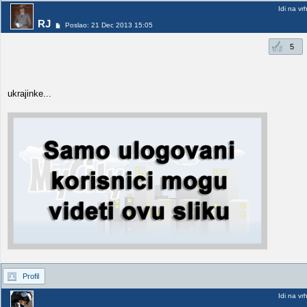
Idi na vr
RJ
Poslao: 21 Dec 2013 15:05
5
ukrajinke...
Profil
Idi na vr