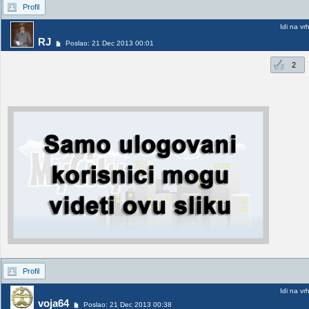
Profil
Idi na vr
RJ
Poslao: 21 Dec 2013 00:01
2
Profil
Idi na vr
voja64
Poslao: 21 Dec 2013 00:38