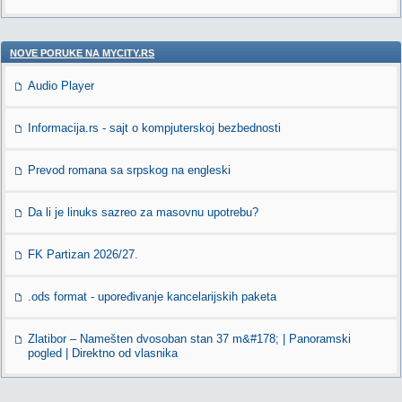
NOVE PORUKE NA MYCITY.RS
Audio Player
Informacija.rs - sajt o kompjuterskoj bezbednosti
Prevod romana sa srpskog na engleski
Da li je linuks sazreo za masovnu upotrebu?
FK Partizan 2026/27.
.ods format - upoređivanje kancelarijskih paketa
Zlatibor – Namešten dvosoban stan 37 m&#178; | Panoramski
pogled | Direktno od vlasnika