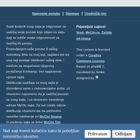
|
|
Najnovije poruke
Sitemap
Urednički tim
Svaki korisnik ovog sajta je odgovoran za
Prijateljski sajtovi:
,
,
sadržaj svoje poruke koju objavi na sajtu.
Vesti
MyCity.rs
Zaštita
Sajt se odriče svake odgovornosti za
od virusa
sadržaj tih poruka.
Postavljanjem vaše poruke ili vašeg
This content is licensed
autorskog dela na ovaj sajt, saglasni ste da
under a
Creative
ovaj sajt postaje distributer vašeg dela, i
Commons License
.
odričete se mogućnosti njegovog
Based on phpBB 2,
povlačenja ili brisanja, bez saglasnosti
translated by Simke,
uprave sajta.
designed by
Distribucija sadržaja sa ovog sajta je
dozvoljena samo u nekomercijalne svrhe, uz
obaveznu napomenu da je sadržaj preuzet
sa ovog sajta, i uz obavezno navođenje
adrese MyCity sajta. Za sve ostale vidove
distribucije obavezni ste da prethodno
zatražite odobrenje od
MyCity foruma
.
O uređenju sajta se brine
MyCity Tim
.
Ukoliko želite da nas kontaktirate kliknite
Naš sajt koristi kolačiće kako bi poboljšao
Prihvatam
Odbijam
ovde
.
korisničko iskustvo