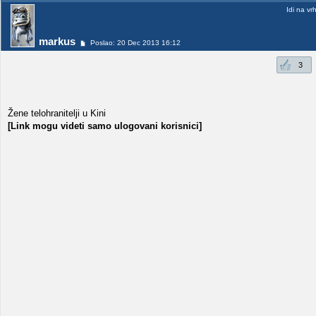
Idi na vr
markus
Poslao: 20 Dec 2013 16:12
3
Žene telohranitelji u Kini
[Link mogu videti samo ulogovani korisnici]