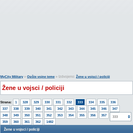
»
» Izdvojeno:
MyCity Military
Opšte vojne teme
Žene u vojsci / policiji
Žene u vojsci / policiji
Strana:
1
328
329
330
331
332
333
334
335
336
337
338
339
340
341
342
343
344
345
346
347
348
349
350
351
352
353
354
355
356
357
358
333
359
360
361
362
1482
Žene u vojsci / policiji