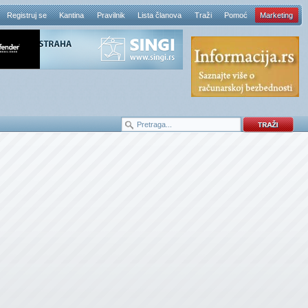
Registruj se
Kantina
Pravilnik
Lista članova
Traži
Pomoć
Marketing