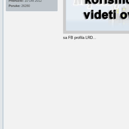
Pridružio:
10 Okt 2012
Poruke:
26280
sa FB profila LRD...