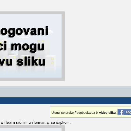
Uloguj se preko Facebooka da bi
video sliku
:
cama i lepim radnim uniformama, sa šapkom.