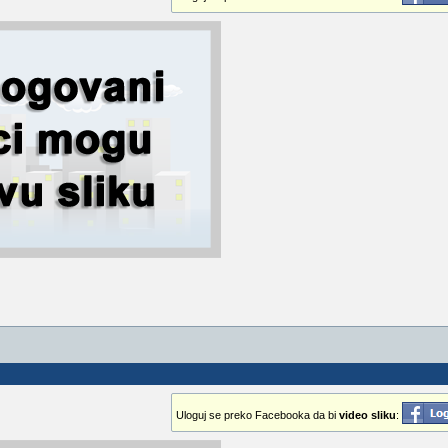
Uloguj se preko Facebooka da bi
video sliku
: