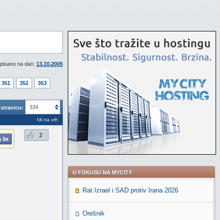
pisano na dan:
13.10.2005
351
352
353
334
stranicu:
Idi na vrh
2
U FOKUSU NA MYCITY
Rat Izrael i SAD protiv Irana 2026
Orešnik