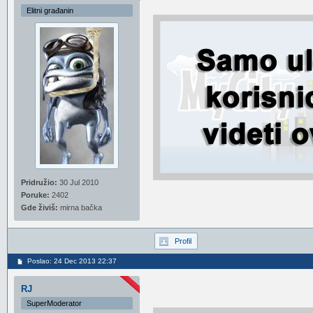
Elitni građanin
Pridružio:
30 Jul 2010
Poruke:
2402
Gde živiš:
mirna bačka
Profil
Poslao: 24 Dec 2013 22:37
RJ
SuperModerator