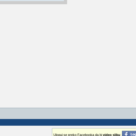
Uloguj se preko Facebooka da bi
video sliku
: