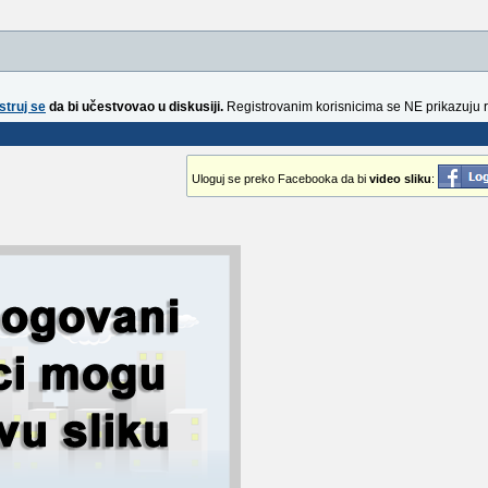
struj se
da bi učestvovao u diskusiji.
Registrovanim korisnicima se NE prikazuju 
Uloguj se preko Facebooka da bi
video sliku
: