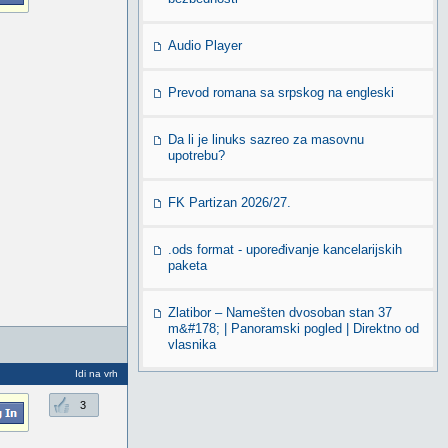
Audio Player
Prevod romana sa srpskog na engleski
Da li je linuks sazreo za masovnu
upotrebu?
FK Partizan 2026/27.
.ods format - upoređivanje kancelarijskih
paketa
Zlatibor – Namešten dvosoban stan 37
m&#178; | Panoramski pogled | Direktno od
vlasnika
Idi na vrh
3