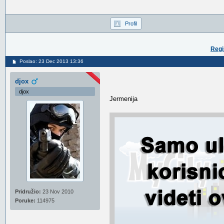
Profil
Regi
Poslao: 23 Dec 2013 13:36
djox
djox
Jermenija
Pridružio:
23 Nov 2010
Poruke:
114975