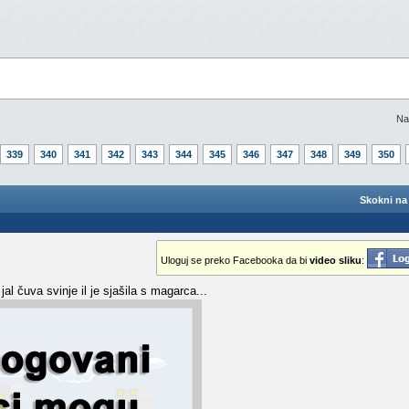
Na
339
340
341
342
343
344
345
346
347
348
349
350
Skokni na 
Uloguj se preko Facebooka da bi
video sliku
:
al čuva svinje il je sjašila s magarca...