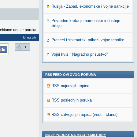
Rusija - Zapad, ekonomske i vojne sankcije
Privredno kretanje namenske industrije
Srbije
reklame unutar poruka.
Idi na vrh
Preseci i shematski prikazi vojne tehnike
1
Vojni kviz '' Nagradno prisustvo''
RSS FEED-OVI OVOG FORUMA
RSS najnovijih topica
RSS poslednjih poruka
RSS izdvojenjih topica (vesti i članci)
NOVE PORUKE NA MYCITY-MILITARY