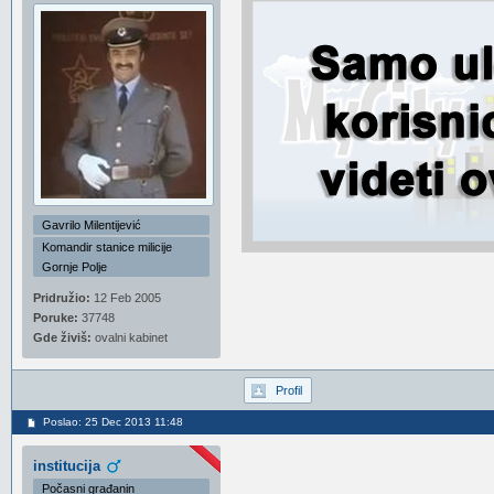
Gavrilo Milentijević
Komandir stanice milicije
Gornje Polje
Pridružio:
12 Feb 2005
Poruke:
37748
Gde živiš:
ovalni kabinet
Profil
Poslao: 25 Dec 2013 11:48
institucija
Počasni građanin