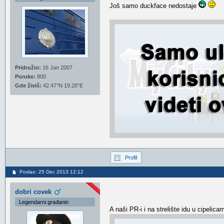
Još samo duckface nedostaje
Pridružio:
16 Jan 2007
Poruke:
800
Gde živiš:
42.47°N 19.28°E
Profil
Poslao: 25 Dec 2013 12:12
dobri covek
Legendarni građanin
A naši PR-i i na strelište idu u cipeli