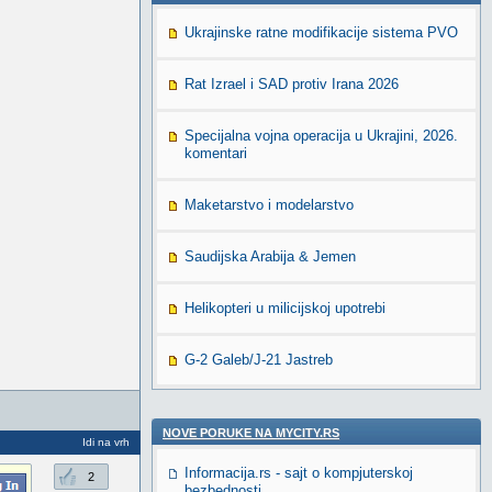
Ukrajinske ratne modifikacije sistema PVO
Rat Izrael i SAD protiv Irana 2026
Specijalna vojna operacija u Ukrajini, 2026.
komentari
Maketarstvo i modelarstvo
Saudijska Arabija & Jemen
Helikopteri u milicijskoj upotrebi
G-2 Galeb/J-21 Jastreb
NOVE PORUKE NA MYCITY.RS
Idi na vrh
Informacija.rs - sajt o kompjuterskoj
2
bezbednosti