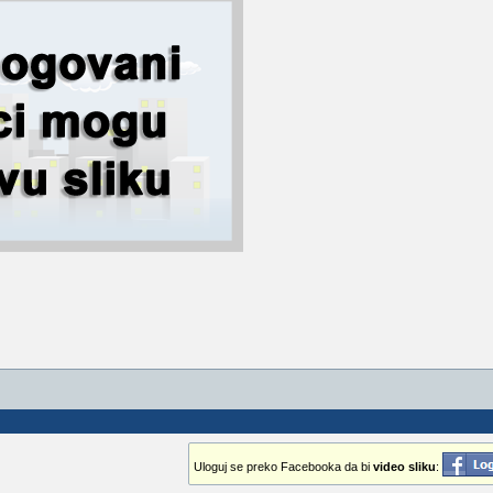
Uloguj se preko Facebooka da bi
video sliku
: