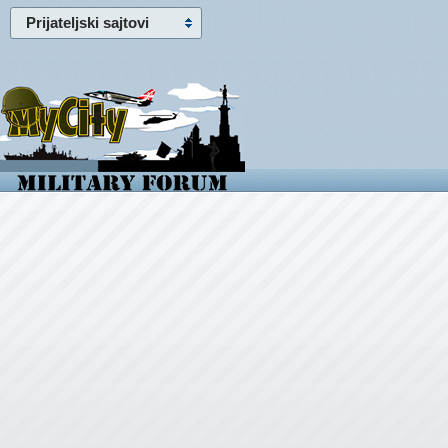
Prijateljski sajtovi