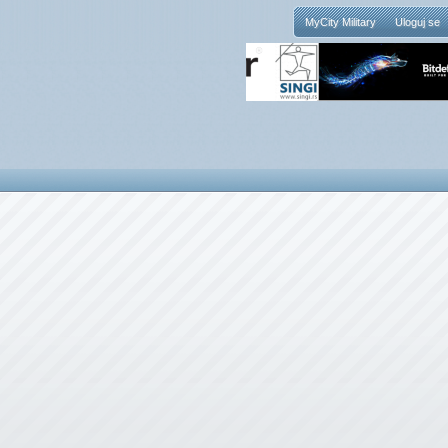
MyCity Military
Uloguj se