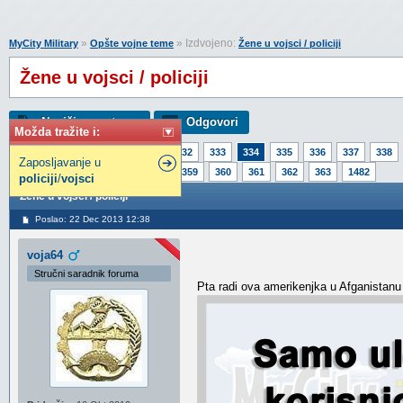
»
» Izdvojeno:
MyCity Military
Opšte vojne teme
Žene u vojsci / policiji
Žene u vojsci / policiji
Napiši novu temu
Odgovori
Možda tražite i:
Strana:
1
329
330
331
332
333
334
335
336
337
338
Zaposljavanje u
354
355
356
357
358
359
360
361
362
363
1482
policiji
/
vojsci
Žene u vojsci / policiji
Poslao: 22 Dec 2013 12:38
voja64
Stručni saradnik foruma
Pta radi ova amerikenjka u Afganistanu j