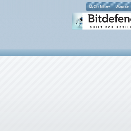
MyCity Military
Uloguj se