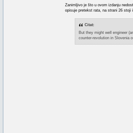
Zanimljivo je što u ovom izdanju nedost
opisuje pretekst rata, na strani 26 stoj
Citat:
But they might well engineer (an
counter-revolution in Slovenia o