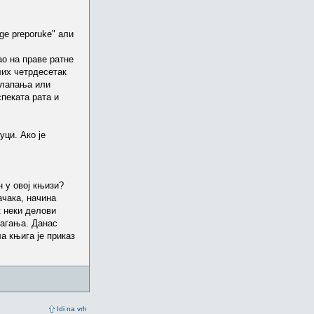
ge preporuke" али
о на праве ратне
лих четрдесетак
оклапања или
спеката рата и
уци. Ако је
 у овој књизи?
ачака, начина
к неки делови
лагања. Данас
а књига је приказ
Idi na vrh