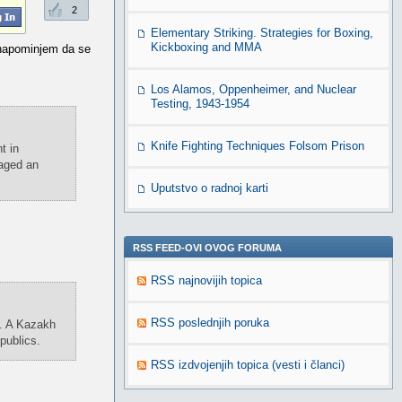
2
Elementary Striking. Strategies for Boxing,
Kickboxing and MMA
A napominjem da se
Los Alamos, Oppenheimer, and Nuclear
Testing, 1943-1954
Knife Fighting Techniques Folsom Prison
t in
taged an
Uputstvo o radnoj karti
RSS FEED-OVI OVOG FORUMA
RSS najnovijih topica
RSS poslednjih poruka
s. A Kazakh
publics.
RSS izdvojenjih topica (vesti i članci)