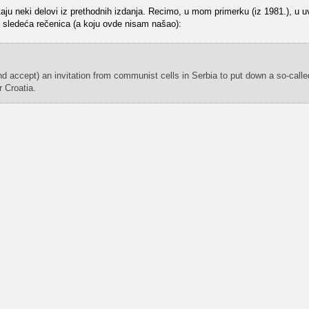
aju neki delovi iz prethodnih izdanja. Recimo, u mom primerku (iz 1981.), u 
i i sledeća rečenica (a koju ovde nisam našao):
d accept) an invitation from communist cells in Serbia to put down a so-called
r Croatia.