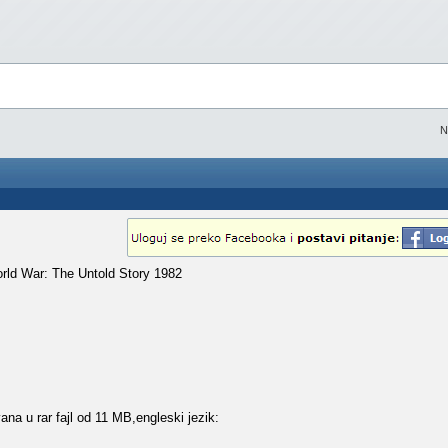
N
orld War: The Untold Story 1982
ana u rar fajl od 11 MB,engleski jezik: