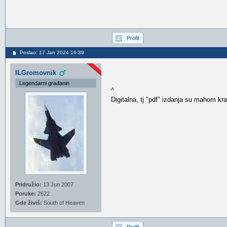
Profil
Poslao: 17 Jan 2024 16:39
ILGromovnik
Legendarni građanin
^
Digitalna, tj "pdf" izdanja su mahom kr
Pridružio:
13 Jun 2007
Poruke:
2622
Gde živiš:
South of Heaven