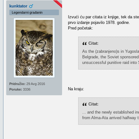
kunktator
Legendarni građanin
Izvući ću par citata iz knjige, tek da 
prvo izdanje pojavilo 1978. godine.
Pred početak:
Citat:
As the (zabranjeno)s in Yugosl
Belgrade, the Soviet sponsored
unsuccessful punitive raid into 
Pridružio:
29 Avg 2016
Na kraju:
Poruke:
3336
Citat:
... and the newly established i
from Alma-Ata arrived halfway 