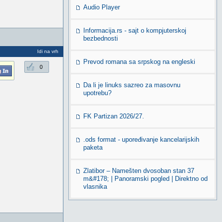
Audio Player
Informacija.rs - sajt o kompjuterskoj
bezbednosti
Idi na vrh
Prevod romana sa srpskog na engleski
0
Da li je linuks sazreo za masovnu
upotrebu?
FK Partizan 2026/27.
.ods format - upoređivanje kancelarijskih
paketa
Zlatibor – Namešten dvosoban stan 37
m&#178; | Panoramski pogled | Direktno od
vlasnika