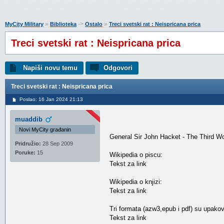
»
->
»
MyCity Military
Biblioteka
Ostalo
Treci svetski rat : Neispricana prica
Treci svetski rat : Neispricana prica
Napiši novu temu
Odgovori
Treci svetski rat : Neispricana prica
Poslao: 16 Jan 2024 21:13
muaddib
Novi MyCity građanin
General Sir John Hacket - The Third W
Pridružio:
28 Sep 2009
Poruke:
15
Wikipedia o piscu:
Tekst za link
Wikipedia o knjizi:
Tekst za link
Tri formata (azw3,epub i pdf) su upakov
Tekst za link