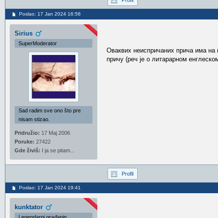
Profil
Poslao: 17 Jan 2024 16:56
Sirius
SuperModerator
Оваквих неиспричаних прича има на 
причу (реч је о литарарном енглеском
Sad radim sve ono što pre
nisam stizao.
Pridružio:
17 Maj 2006
Poruke:
27422
Gde živiš:
I ja se pitam...
Profil
Poslao: 17 Jan 2024 19:41
kunktator
Legendarni građanin