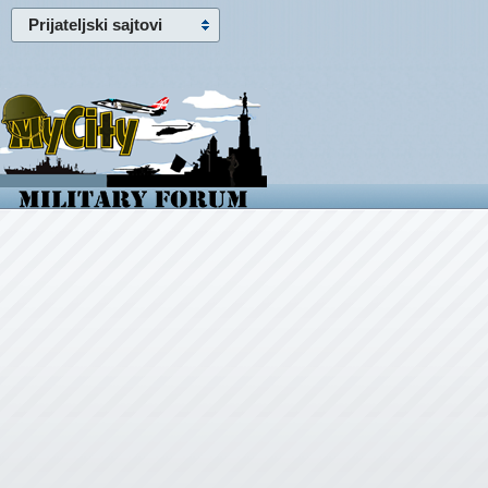
Prijateljski sajtovi