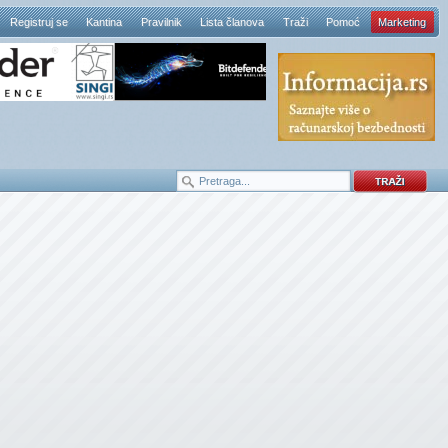
Registruj se
Kantina
Pravilnik
Lista članova
Traži
Pomoć
Marketing