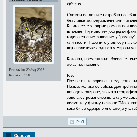
@Sirius
Слажем се да није потребна посебна т
без линка за преузимање или читање
Књига јесте у форми романа али пис
планове. Није ово тек још један фан
година са оним описаним у "роману",
сличности. Нарочито у односу на укр
војнополитичких односа у Европи уо
Катанац, премештање, брисање теме - 
легално, наравно.
Pridružio:
29 Avg 2016
P.S.
Poruke:
3336
Пре него што обришеш тему, једно п
Наиме, колико се сећам, две трећине
напада и одбране, значаја географс
заиста су романсирани, а служе сам
бисмо то у филму назвали "Mockument
како би се одвијало оно што је у шт
Profil
Odgovori