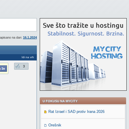
apisano na dan:
16.1.2024
Idi na vrh
3
U FOKUSU NA MYCITY
Rat Izrael i SAD protiv Irana 2026
Orešnik