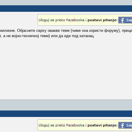
милионе. Објасните сврху овакве теме (чиме она користи форуму), прец
, а не војно-техничкој теми) или да иде под катанац.