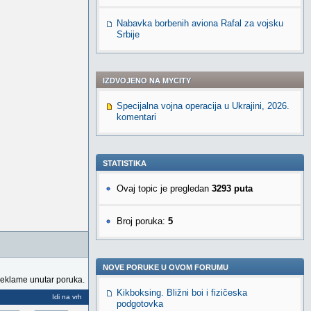
Nabavka borbenih aviona Rafal za vojsku
Srbije
IZDVOJENO NA MYCITY
Specijalna vojna operacija u Ukrajini, 2026.
komentari
STATISTIKA
Ovaj topic je pregledan
3293 puta
Broj poruka:
5
NOVE PORUKE U OVOM FORUMU
reklame unutar poruka.
Kikboksing. Bližni boi i fizičeska
Idi na vrh
podgotovka