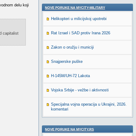
uvodnom delu koji
NOVE PORUKE NA MYCITY-MILITARY
Helikopteri u milicijskoj upotrebi
Rat Izrael i SAD protiv Irana 2026
 capitalist
Zakon o oružju i municiji
Snajperske puške
H-145M/UH-72 Lakota
Vojska Srbije - vežbe i aktivnosti
Specijalna vojna operacija u Ukrajini, 2026.
komentari
NOVE PORUKE NA MYCITY.RS