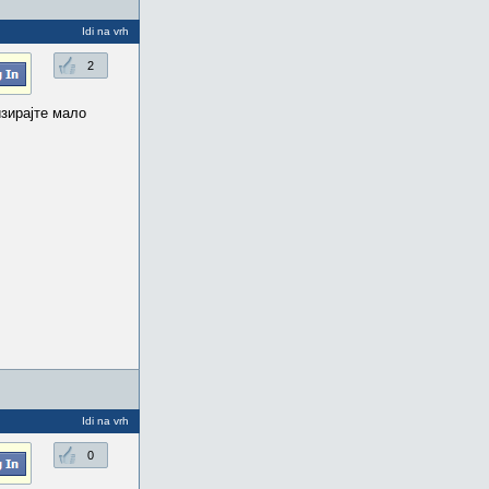
Idi na vrh
2
изирајте мало
Idi na vrh
0