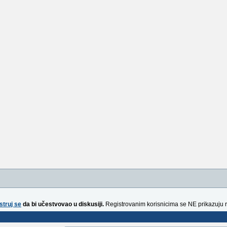
struj se
da bi učestvovao u diskusiji.
Registrovanim korisnicima se NE prikazuju 