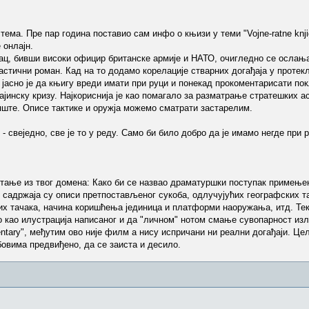
ема. Пре пар година поставио сам инфо о књизи у теми "Vojne-ratne knji
 онлајн.
ац, бивши високи официр британске армије и НАТО, очигледно се ослања
тастични роман. Кад на то додамо корелације стварних догађаја у протек
 јасно је да књигу вреди имати при руци и понекад прокоментарисати п
ајинску кризу. Најкориснија је као помагало за разматрање стратешких а
пште. Описе тактике и оружја можемо сматрати застарелим.
свеједно, све је то у реду. Само би било добро да је имамо негде при р
итање из твог домена: Како би се назвао драматуршки поступак примењен
 садржаја су описи претпостављеног сукоба, одлучујућих географских т
ких тачака, начина коришћења јединица и платформи наоружања, итд. Те
о као илустрација написаног и да "личном" нотом смање сувопарност из
ary", међутим ово није филм а нису испричани ни реални догађаји. Цел
абовима предвиђено, да се заиста и десило.