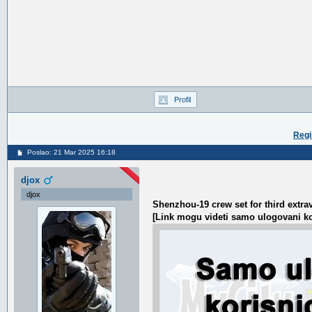
Profil
Regi
Poslao: 21 Mar 2025 16:18
djox
djox
Shenzhou-19 crew set for third extrav
[Link mogu videti samo ulogovani ko