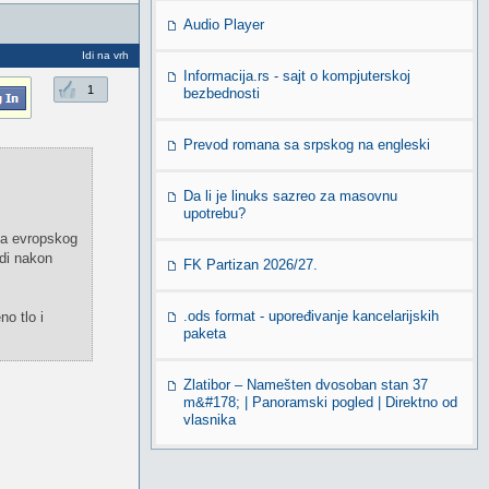
Audio Player
Idi na vrh
Informacija.rs - sajt o kompjuterskoj
1
bezbednosti
Prevod romana sa srpskog na engleski
Da li je linuks sazreo za masovnu
upotrebu?
sa evropskog
ndi nakon
FK Partizan 2026/27.
.ods format - upoređivanje kancelarijskih
o tlo i
paketa
Zlatibor – Namešten dvosoban stan 37
m&#178; | Panoramski pogled | Direktno od
vlasnika