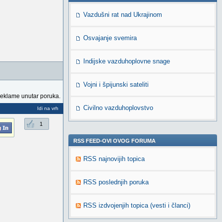
Vazdušni rat nad Ukrajinom
Osvajanje svemira
Indijske vazduhoplovne snage
Vojni i špijunski sateliti
reklame unutar poruka.
Civilno vazduhoplovstvo
Idi na vrh
1
RSS FEED-OVI OVOG FORUMA
RSS najnovijih topica
RSS poslednjih poruka
RSS izdvojenjih topica (vesti i članci)