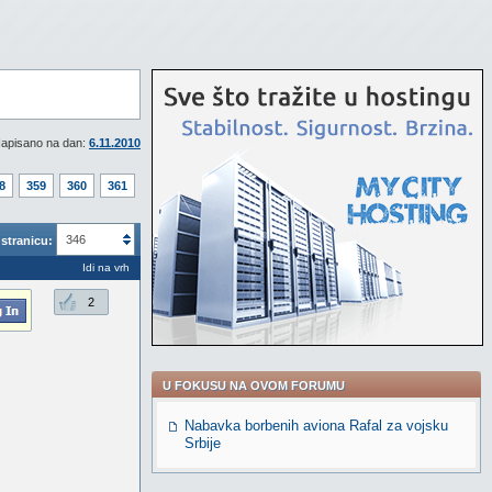
apisano na dan:
6.11.2010
8
359
360
361
346
stranicu:
Idi na vrh
2
U FOKUSU NA OVOM FORUMU
Nabavka borbenih aviona Rafal za vojsku
Srbije