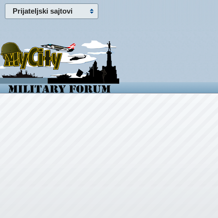
Prijateljski sajtovi