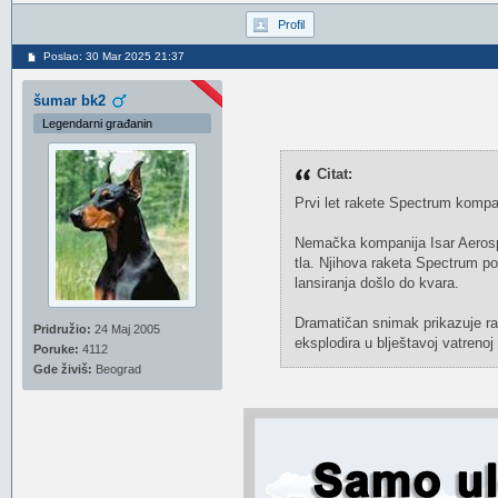
Profil
Poslao: 30 Mar 2025 21:37
šumar bk2
Legendarni građanin
Citat:
Prvi let rakete Spectrum kompa
Nemačka kompanija Isar Aerospac
tla. Njihova raketa Spectrum po
lansiranja došlo do kvara.
Dramatičan snimak prikazuje rak
Pridružio:
24 Maj 2005
eksplodira u blještavoj vatrenoj 
Poruke:
4112
Gde živiš:
Beograd