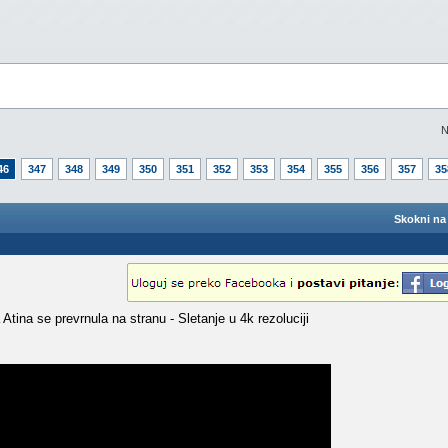
N
46
347
348
349
350
351
352
353
354
355
356
357
35
Skokni na 
ina se prevrnula na stranu - Sletanje u 4k rezoluciji