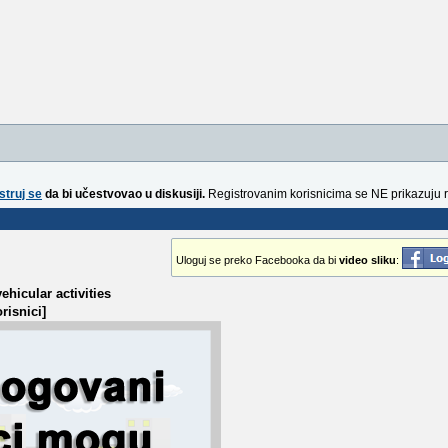
struj se
da bi učestvovao u diskusiji.
Registrovanim korisnicima se NE prikazuju 
Uloguj se preko Facebooka da bi
video sliku
:
ehicular activities
risnici]