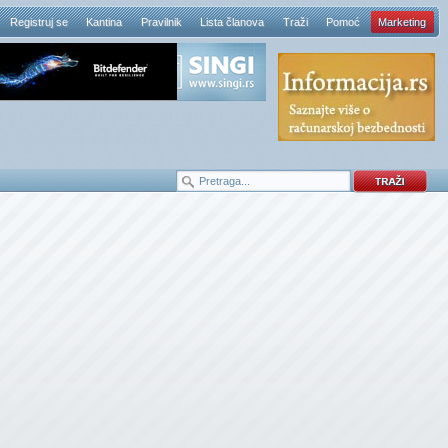
Registruj se
Kantina
Pravilnik
Lista članova
Traži
Pomoć
Marketing