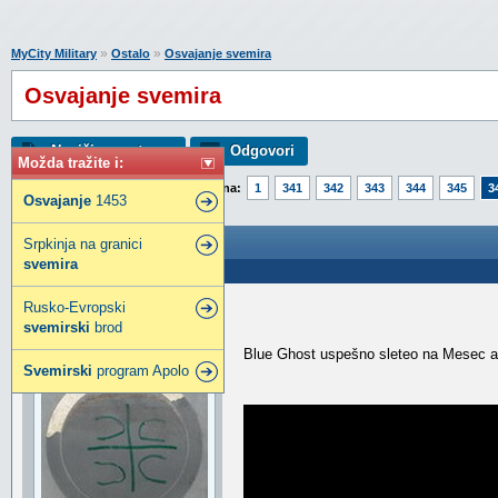
»
»
MyCity Military
Ostalo
Osvajanje svemira
Osvajanje svemira
Napiši novu temu
Odgovori
Možda tražite i:
Strana:
1
341
342
343
344
345
3
Osvajanje
1453
Osvajanje svemira
Srpkinja na granici
svemira
Poslao: 19 Mar 2025 08:27
Rusko-Evropski
Mixelotti
svemirski
brod
Administrator
Blue Ghost uspešno sleteo na Mesec a At
Svemirski
program Apolo