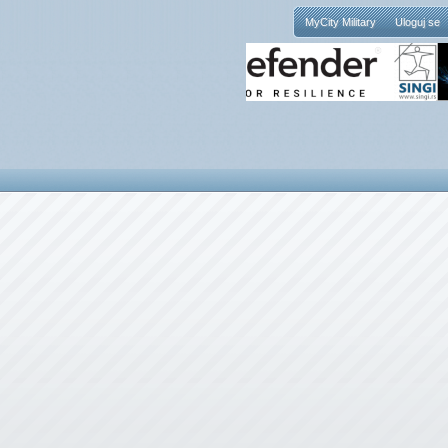
MyCity Military
Uloguj se