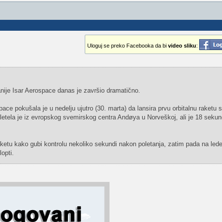
Uloguj se preko Facebooka da bi
video sliku
:
nije Isar Aerospace danas je završio dramatično.
e pokušala je u nedelju ujutro (30. marta) da lansira prvu orbitalnu raketu 
letela je iz evropskog svemirskog centra Andøya u Norveškoj, ali je 18 seku
etu kako gubi kontrolu nekoliko sekundi nakon poletanja, zatim pada na leden
lopti.