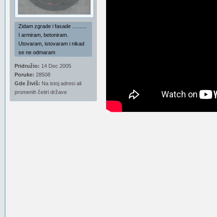
Zidam zgrade i fasade ..........
I armiram, betoniram.
Utovaram, istovaram i nikad
se ne odmaram
Pridružio:
14 Dec 2005
Poruke:
28508
Gde živiš:
Na istoj adresi ali
promenih četiri države