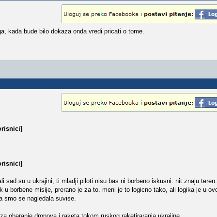
a, kada bude bilo dokaza onda vredi pricati o tome.
risnici]
risnici]
 sad su u ukrajini, ti mladji piloti nisu bas ni borbeno iskusni. nit znaju teren
ok u borbene misije, prerano je za to. meni je to logicno tako, ali logika je u o
ra smo se nagledala suvise.
i za obaranje dronova i raketa tokom ruskog raketiraranja ukrajine.