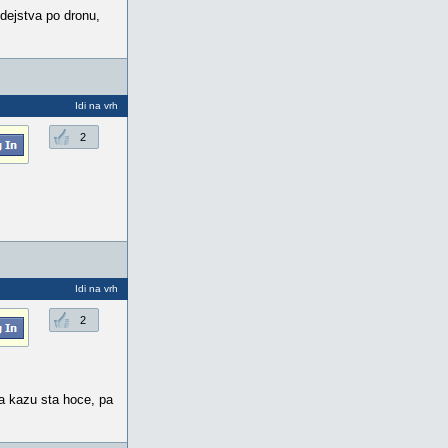
dejstva po dronu,
Idi na vrh
2
Idi na vrh
2
da kazu sta hoce, pa