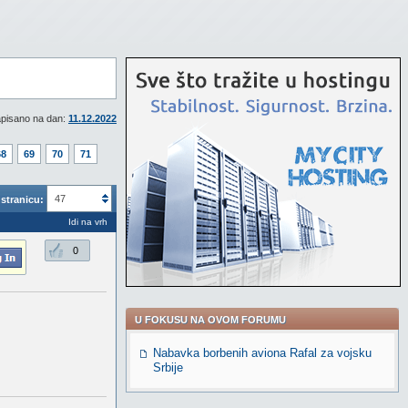
pisano na dan:
11.12.2022
68
69
70
71
47
stranicu:
Idi na vrh
0
U FOKUSU NA OVOM FORUMU
Nabavka borbenih aviona Rafal za vojsku
Srbije