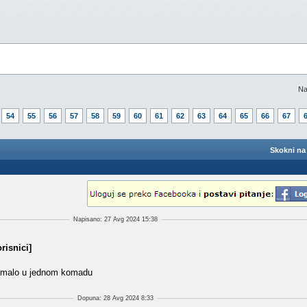
Na
54
55
56
57
58
59
60
61
62
63
64
65
66
67
Skokni na 
Napisano: 27 Avg 2024 15:38
risnici]
 zamalo u jednom komadu
Dopuna: 28 Avg 2024 8:33