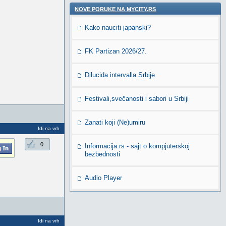
NOVE PORUKE NA MYCITY.RS
Kako nauciti japanski?
FK Partizan 2026/27.
Dilucida intervalla Srbije
Festivali,svečanosti i sabori u Srbiji
Zanati koji (Ne)umiru
Idi na vrh
0
Informacija.rs - sajt o kompjuterskoj
bezbednosti
Audio Player
Idi na vrh