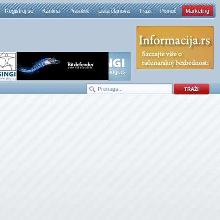
Registruj se
Kantina
Pravilnik
Lista članova
Traži
Pomoć
Marketing