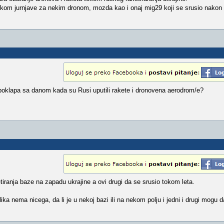
tokom jurnjave za nekim dronom, mozda kao i onaj mig29 koji se srusio nakon 
 poklapa sa danom kada su Rusi uputili rakete i dronovena aerodrom/e?
tiranja baze na zapadu ukrajine a ovi drugi da se srusio tokom leta.
ka nema nicega, da li je u nekoj bazi ili na nekom polju i jedni i drugi mogu 