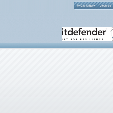
MyCity Military
Uloguj se