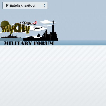
Prijateljski sajtovi