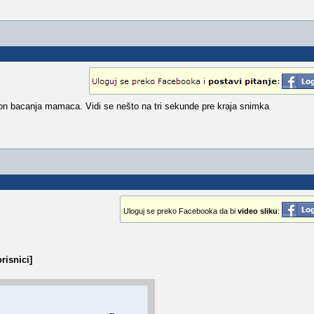
n bacanja mamaca. Vidi se nešto na tri sekunde pre kraja snimka
Uloguj se preko Facebooka da bi
video sliku
:
risnici]