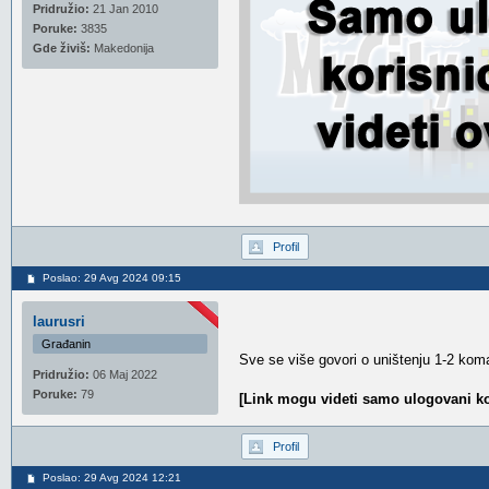
Pridružio:
21 Jan 2010
Poruke:
3835
Gde živiš:
Makedonija
Profil
Poslao: 29 Avg 2024 09:15
laurusri
Građanin
Sve se više govori o uništenju 1-2 kom
Pridružio:
06 Maj 2022
Poruke:
79
[Link mogu videti samo ulogovani ko
Profil
Poslao: 29 Avg 2024 12:21