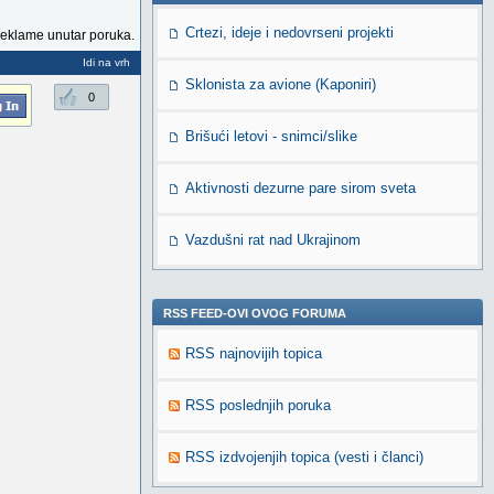
Crtezi, ideje i nedovrseni projekti
reklame unutar poruka.
Idi na vrh
Sklonista za avione (Kaponiri)
0
Brišući letovi - snimci/slike
Aktivnosti dezurne pare sirom sveta
Vazdušni rat nad Ukrajinom
RSS FEED-OVI OVOG FORUMA
RSS najnovijih topica
RSS poslednjih poruka
RSS izdvojenjih topica (vesti i članci)