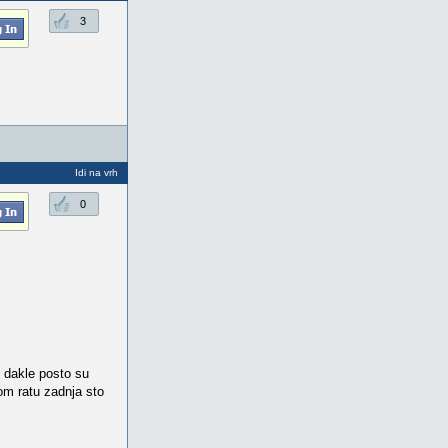
3
Idi na vrh
0
. dakle posto su
vom ratu zadnja sto