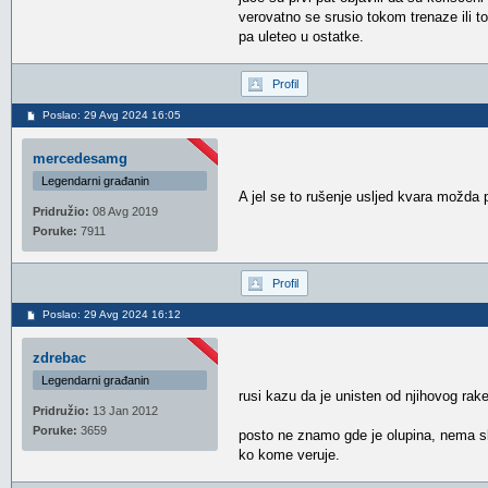
verovatno se srusio tokom trenaze ili 
pa uleteo u ostatke.
Profil
Poslao: 29 Avg 2024 16:05
mercedesamg
Legendarni građanin
A jel se to rušenje usljed kvara možda
Pridružio:
08 Avg 2019
Poruke:
7911
Profil
Poslao: 29 Avg 2024 16:12
zdrebac
Legendarni građanin
rusi kazu da je unisten od njihovog rake
Pridružio:
13 Jan 2012
Poruke:
3659
posto ne znamo gde je olupina, nema sli
ko kome veruje.