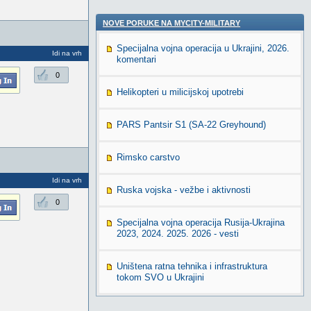
NOVE PORUKE NA MYCITY-MILITARY
Specijalna vojna operacija u Ukrajini, 2026.
Idi na vrh
komentari
0
Helikopteri u milicijskoj upotrebi
PARS Pantsir S1 (SA-22 Greyhound)
Rimsko carstvo
Idi na vrh
Ruska vojska - vežbe i aktivnosti
0
Specijalna vojna operacija Rusija-Ukrajina
2023, 2024. 2025. 2026 - vesti
Uništena ratna tehnika i infrastruktura
tokom SVO u Ukrajini