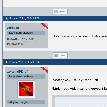
Profil
Poslao: 28 Avg 2024 09:20
zdrebac
Legendarni građanin
Mislim da je pogodak sekundu dve nako
Pridružio:
13 Jan 2012
Poruke:
3659
Profil
Poslao: 29 Avg 2024 06:56
zoran MKD
Legendarni građanin
Изгледа сами себе унесречили
[Link mogu videti samo ulogovani ko
d.ing Metalurgije