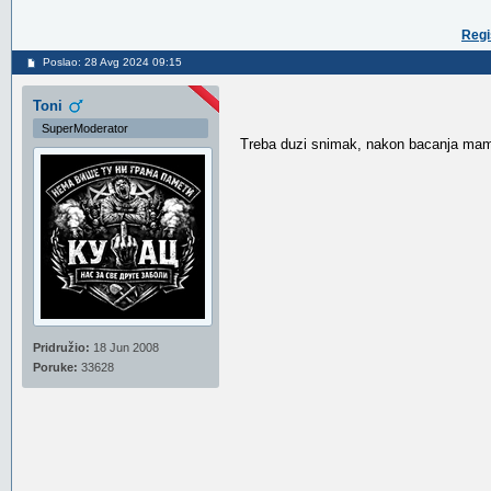
Regi
Poslao: 28 Avg 2024 09:15
Toni
SuperModerator
Treba duzi snimak, nakon bacanja mamaca
Pridružio:
18 Jun 2008
Poruke:
33628