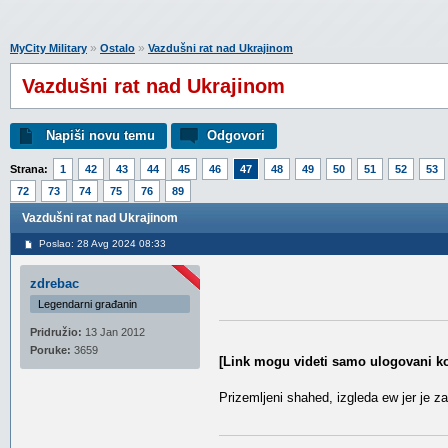
»
»
MyCity Military
Ostalo
Vazdušni rat nad Ukrajinom
Vazdušni rat nad Ukrajinom
Napiši novu temu
Odgovori
Strana:
1
42
43
44
45
46
47
48
49
50
51
52
53
72
73
74
75
76
89
Vazdušni rat nad Ukrajinom
Poslao: 28 Avg 2024 08:33
zdrebac
Legendarni građanin
Pridružio:
13 Jan 2012
Poruke:
3659
[Link mogu videti samo ulogovani ko
Prizemljeni shahed, izgleda ew jer je