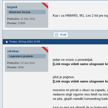
bojank
Moderator foruma
Kao i za HIMARS, M1, Leo 2 itd pre tog
Pridružio:
31 Dec 2011
Poruke:
22409
Profil
Poslao: 29 Avg 2024 15:58
zdrebac
Legendarni građanin
jedan se srusio u ponedeljak.
Pridružio:
13 Jan 2012
[Link mogu videti samo ulogovani ko
Poruke:
3659
pilot je poginuo.
[Link mogu videti samo ulogovani ko
mozemo mi pricati o obuci na zapadu, ali
nedavno stigli sigurno nisu leteli na ist
se pita, glupih naredbi komandnog kad
juce su prvi put objavili da su koriscen