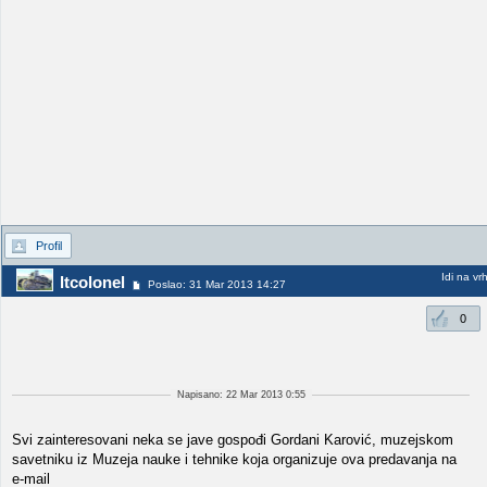
Profil
Idi na vr
ltcolonel
Poslao: 31 Mar 2013 14:27
0
Napisano: 22 Mar 2013 0:55
Svi zainteresovani neka se jave gospođi Gordani Karović, muzejskom
savetniku iz Muzeja nauke i tehnike koja organizuje ova predavanja na
e-mail