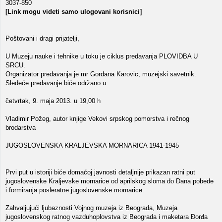
3037-850
[Link mogu videti samo ulogovani korisnici]
Poštovani i dragi prijatelji,
U Muzeju nauke i tehnike u toku je ciklus predavanja PLOVIDBA U
SRCU.
Organizator predavanja je mr Gordana Karovic, muzejski savetnik.
Sledeće predavanje biće održano u:
četvrtak, 9. maja 2013. u 19,00 h
Vladimir Požeg, autor knjige Vekovi srpskog pomorstva i rečnog
brodarstva
JUGOSLOVENSKA KRALJEVSKA MORNARICA 1941-1945
Prvi put u istoriji biće domaćoj javnosti detaljnije prikazan ratni put
jugoslovenske Kraljevske mornarice od aprilskog sloma do Dana pobede
i formiranja posleratne jugoslovenske mornarice.
Zahvaljujući ljubaznosti Vojnog muzeja iz Beograda, Muzeja
jugoslovenskog ratnog vazduhoplovstva iz Beograda i maketara Đorđa