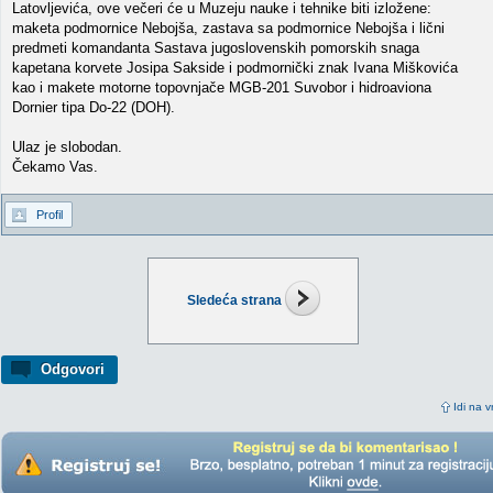
Latovljevića, ove večeri će u Muzeju nauke i tehnike biti izložene:
maketa podmornice Nebojša, zastava sa podmornice Nebojša i lični
predmeti komandanta Sastava jugoslovenskih pomorskih snaga
kapetana korvete Josipa Sakside i podmornički znak Ivana Miškovića
kao i makete motorne topovnjače MGB-201 Suvobor i hidroaviona
Dornier tipa Do-22 (DOH).
Ulaz je slobodan.
Čekamo Vas.
Profil
Sledeća strana
Odgovori
Idi na v