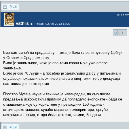
Profil
Idi na vr
vathra
Poslao: 02 Apr 2013 12:33
1
Био сам синоћ на предавању - тема је била пловни путеви у Србији
у Старом и Средњем веку.
Било је занимљиво, иако је ова тема изван моје уже сфере
занимања.
Било је око 70 људи - а посебно је занимљиво да су у питањима и
слушаоци показали висок ниво знања о овој теми, те се дискусија
наставила још неко време.
Простор Музеја науке и технике је изванредан, па смо после
предавања искористили прилику да погледамо експонате - ради се
о машинама које су кориштене у претходних 150 година -
штампарске машине, куцаће машине, телепринтери, оргуће,
механички клавир, стара бела техника, чамци, бродови...
Profil