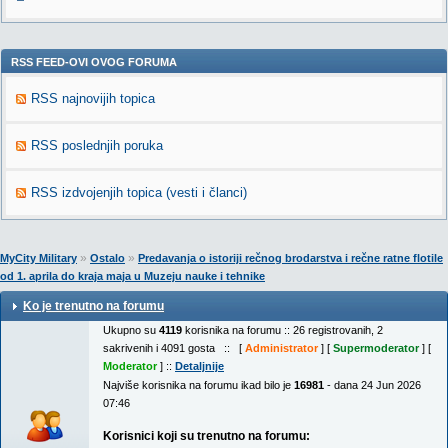
RSS FEED-OVI OVOG FORUMA
RSS najnovijih topica
RSS poslednjih poruka
RSS izdvojenjih topica (vesti i članci)
»
»
MyCity Military
Ostalo
Predavanja o istoriji rečnog brodarstva i rečne ratne flotile
od 1. aprila do kraja maja u Muzeju nauke i tehnike
Ko je trenutno na forumu
Ukupno su
4119
korisnika na forumu :: 26 registrovanih, 2
sakrivenih i 4091 gosta :: [
Administrator
] [
Supermoderator
] [
Moderator
] ::
Detaljnije
Najviše korisnika na forumu ikad bilo je
16981
- dana 24 Jun 2026
07:46
Korisnici koji su trenutno na forumu: