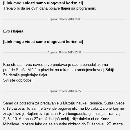
[Link mogu videti samo ulogovani korisnici]
Trebalo bi da se ovih dana pojave flajeri sa programom.
Dopuna: 28 Mar 2013 15:35
Evo i flajera
[Link mogu videti samo ulogovani korisnici]
Dopuna: 28 Mar 2013 15:38
Kao što sam već naveo prvo predavanje sad u ponedeljak ima
prof de Siniša Mišić o plovidbi na rekama u srednjovekovnoj Srbiji.
Za detalje pogledajte flajer.
Svi ste dobrodošli.
Dopuna: 31 Mar 2013 14:27
Samo da potsetim za predavanje u Muzeju nauke i tehnike. Sutra uveče
u 19 časova. To vam je Skenderbegovoj ulici na Dorćolu. Za one koji ne
znaju blizu je Bajlonijeva pijaca i Prva beogradska gimnazija. Tramvaji
2, 5 i 10. Autobus 27 (možda i još neki). Nije daleko ni od Knez
Mihailove. Možete lako da se spustite nizbrdo do Dušanove i 27. marta.