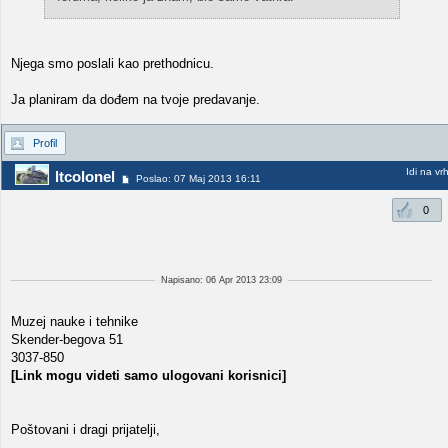
Njega smo poslali kao prethodnicu.
Ja planiram da dođem na tvoje predavanje.
Profil
Idi na vr
ltcolonel
Poslao: 07 Maj 2013 16:11
0
Napisano: 06 Apr 2013 23:09
Muzej nauke i tehnike
Skender-begova 51
3037-850
[Link mogu videti samo ulogovani korisnici]
Poštovani i dragi prijatelji,