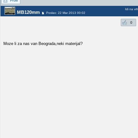
Profil
Idi na vr
MB120mm
Poslao: 22 Mar 2013 00:02
0
Moze li za nas van Beograda,neki materijal?