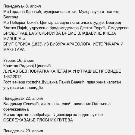
Понедељак 8. април
Мр Гордана Каровић, музејски саветник, Музеј науке и технике,
Београд
Мр Небојша Ђокић, Центар за војно политичке студије, Београд
Златко Пајић, удружење бродомоделара Дестот Ђурађ, Смедерево
БРОДОГРАДЊА У СРБИЈИ ЗА ВРЕМЕ ВЛАДАВИНЕ КНЕЗА
МИЛОША и
БРИГ СРБИЈА (1833) ИЗ ВИЗУРА АРХЕОЛОГА, ИСТОРИЧАРА И
МАКЕТАРА
Уторак 16. април
Капетан Радивој Цицовић
ЉУБАВ БЕЗ ПОВРАТКА КАПЕТАНА УНУТРАШЊЕ ПЛОВИДБЕ
1862-2012
Гост вечери госпођа Душанка Панић Бенчић, прва жена капетан
унутрашње пловидбе
Понедељак 22. април
Владимир Сеничић, дипл. ннж. саоб., начелник Одељења
обележавања
Министарство саобраћаја - Дирекција за водне путеве
ОБЕЛЕЖАВАЊЕ ПЛОВНИХ ПУТЕВА
Понедељак 29. април