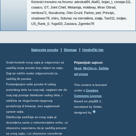
Korisnici trenutno na forumu:
advokat84
,
Ata81
,
bojan_t
,
cenejac111
,
coaaco
,
GT
,
Joint Chief
,
Metanoja
,
moldway
,
Mrav Obrad
,
nemkea71
,
Novakomp
,
Otto Grunf
,
Parker
,
peti
,
PrincipL
,
shadower78
,
shiro
,
Solunac na steroidima
,
stalja
,
Tas011
,
tooljan
,
US_Rank_0
,
Yugol33
,
Zastava
,
Zgembo78
|
|
Najnovije poruke
Sitemap
Urednički tim
Svaki korisnik ovog sajta je odgovoran za
Prijateljski sajtovi:
,
,
sadržaj svoje poruke koju objavi na sajtu.
Vesti
MyCity.rs
Zaštita
Sajt se odriče svake odgovornosti za
od virusa
sadržaj tih poruka.
Postavljanjem vaše poruke ili vašeg
This content is licensed
autorskog dela na ovaj sajt, saglasni ste da
under a
Creative
ovaj sajt postaje distributer vašeg dela, i
Commons License
.
odričete se mogućnosti njegovog
Based on phpBB 2,
povlačenja ili brisanja, bez saglasnosti
translated by Simke,
uprave sajta.
designed by
Distribucija sadržaja sa ovog sajta je
dozvoljena samo u nekomercijalne svrhe, uz
obaveznu napomenu da je sadržaj preuzet
sa ovog sajta, i uz obavezno navođenje