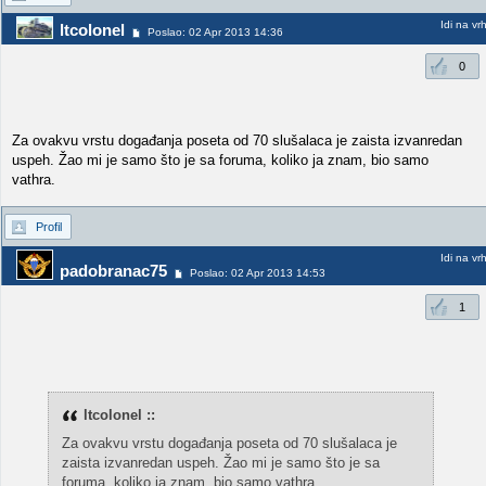
Idi na vr
ltcolonel
Poslao: 02 Apr 2013 14:36
0
Za ovakvu vrstu događanja poseta od 70 slušalaca je zaista izvanredan
uspeh. Žao mi je samo što je sa foruma, koliko ja znam, bio samo
vathra.
Profil
Idi na vr
padobranac75
Poslao: 02 Apr 2013 14:53
1
ltcolonel ::
Za ovakvu vrstu događanja poseta od 70 slušalaca je
zaista izvanredan uspeh. Žao mi je samo što je sa
foruma, koliko ja znam, bio samo vathra.