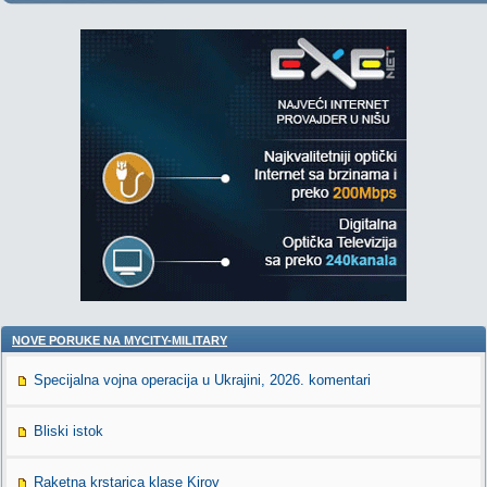
NOVE PORUKE NA MYCITY-MILITARY
Specijalna vojna operacija u Ukrajini, 2026. komentari
Bliski istok
Raketna krstarica klase Kirov