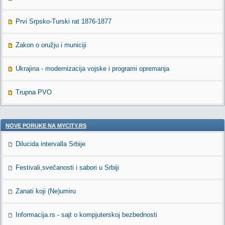
Prvi Srpsko-Turski rat 1876-1877
Zakon o oružju i municiji
Ukrajina - modernizacija vojske i programi opremanja
Trupna PVO
NOVE PORUKE NA MYCITY.RS
Dilucida intervalla Srbije
Festivali,svečanosti i sabori u Srbiji
Zanati koji (Ne)umiru
Informacija.rs - sajt o kompjuterskoj bezbednosti