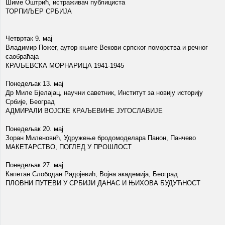
Шиме Оштрић, истраживач публициста
ТОРПИЉЕР СРБИЈА
Четвртак 9. мај
Владимир Пожег, аутор књиге Векови српског поморства и речног
саобраћаја
КРАЉЕВСКА МОРНАРИЦА 1941-1945
Понедељак 13. мај
Др Миле Бјелајац, научни саветник, Институт за новију историју
Србије, Београд
АДМИРАЛИ ВОЈСКЕ КРАЉЕВИНЕ ЈУГОСЛАВИЈЕ
Понедељак 20. мај
Зоран Миленовић, Удружење бродомоделара Панон, Панчево
МАКЕТАРСТВО, ПОГЛЕД У ПРОШЛОСТ
Понедељак 27. мај
Капетан Слободан Радојевић, Војна академија, Београд
ПЛОВНИ ПУТЕВИ У СРБИЈИ ДАНАС И ЊИХОВА БУДУЋНОСТ