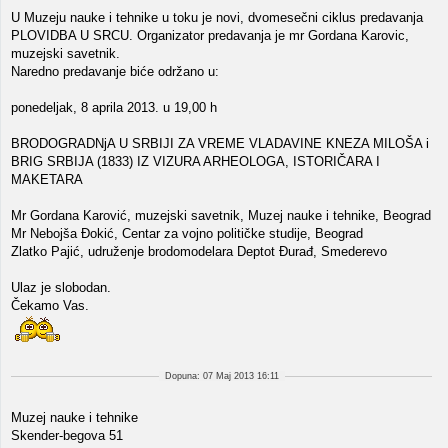
U Muzeju nauke i tehnike u toku je novi, dvomesečni ciklus predavanja
PLOVIDBA U SRCU. Organizator predavanja je mr Gordana Karovic,
muzejski savetnik.
Naredno predavanje biće održano u:
ponedeljak, 8 aprila 2013. u 19,00 h
BRODOGRADNjA U SRBIJI ZA VREME VLADAVINE KNEZA MILOŠA i
BRIG SRBIJA (1833) IZ VIZURA ARHEOLOGA, ISTORIČARA I
MAKETARA
Mr Gordana Karović, muzejski savetnik, Muzej nauke i tehnike, Beograd
Mr Nebojša Đokić, Centar za vojno političke studije, Beograd
Zlatko Pajić, udruženje brodomodelara Deptot Đurađ, Smederevo
Ulaz je slobodan.
Čekamo Vas.
Dopuna: 07 Maj 2013 16:11
Muzej nauke i tehnike
Skender-begova 51