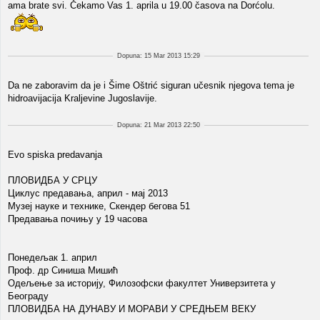
ama brate svi. Čekamo Vas 1. aprila u 19.00 časova na Dorćolu.
Dopuna: 15 Mar 2013 15:29
Da ne zaboravim da je i Šime Oštrić siguran učesnik njegova tema je
hidroavijacija Kraljevine Jugoslavije.
Dopuna: 21 Mar 2013 22:50
Evo spiska predavanja
ПЛОВИДБА У СРЦУ
Циклус предавања, април - мај 2013
Музеј науке и технике, Скендер бегова 51
Предавања почињу у 19 часова
Понедељак 1. април
Проф. др Синиша Мишић
Одељење за историју, Филозофски факултет Универзитета у
Београду
ПЛОВИДБА НА ДУНАВУ И МОРАВИ У СРЕДЊЕМ ВЕКУ