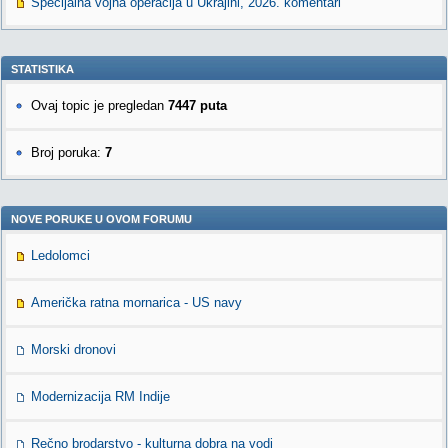
Specijalna vojna operacija u Ukrajini, 2026. komentari
STATISTIKA
Ovaj topic je pregledan
7447 puta
Broj poruka:
7
NOVE PORUKE U OVOM FORUMU
Ledolomci
Američka ratna mornarica - US navy
Morski dronovi
Modernizacija RM Indije
Rečno brodarstvo - kulturna dobra na vodi