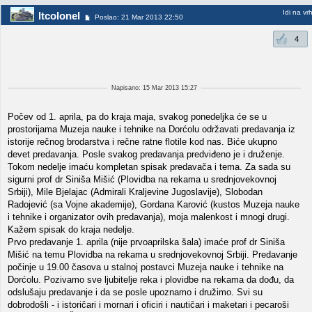
Idi na vr
ltcolonel
Poslao: 21 Mar 2013 22:50
4
Napisano: 15 Mar 2013 15:27
Počev od 1. aprila, pa do kraja maja, svakog ponedeljka će se u
prostorijama Muzeja nauke i tehnike na Dorćolu održavati predavanja iz
istorije rečnog brodarstva i rečne ratne flotile kod nas. Biće ukupno
devet predavanja. Posle svakog predavanja predviđeno je i druženje.
Tokom nedelje imaću kompletan spisak predavača i tema. Za sada su
sigurni prof dr Siniša Mišić (Plovidba na rekama u srednjovekovnoj
Srbiji), Mile Bjelajac (Admirali Kraljevine Jugoslavije), Slobodan
Radojević (sa Vojne akademije), Gordana Karović (kustos Muzeja nauke
i tehnike i organizator ovih predavanja), moja malenkost i mnogi drugi.
Kažem spisak do kraja nedelje.
Prvo predavanje 1. aprila (nije prvoaprilska šala) imaće prof dr Siniša
Mišić na temu Plovidba na rekama u srednjovekovnoj Srbiji. Predavanje
počinje u 19.00 časova u stalnoj postavci Muzeja nauke i tehnike na
Dorćolu. Pozivamo sve ljubitelje reka i plovidbe na rekama da dođu, da
odslušaju predavanje i da se posle upoznamo i družimo. Svi su
dobrodošli - i istoričari i mornari i oficiri i nautičari i maketari i pecaroši