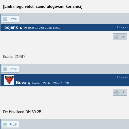
[Link mogu videti samo ulogovani korisnici]
Profil
bojank
Idi na vr
Poslao: 22 Jan 2026 12:42
0
Ikarus 214B?
Profil
Idi na vr
Buva
Poslao: 22 Jan 2026 13:20
3
De Havilland DH.30-2B
Profil