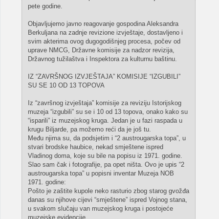
pete godine.
Objavljujemo javno reagovanje gospodina Aleksandra
Berkuljana na zadnje revizione izvještaje, dostavljeno i
svim akterima ovog dugogodišnjeg procesa, počev od
uprave NMCG, Državne komisije za nadzor revizija,
Državnog tužilaštva i Inspektora za kulturnu baštinu.
IZ “ZAVRŠNOG IZVJEŠTAJA” KOMISIJE “IZGUBILI”
SU SE 10 OD 13 TOPOVA
Iz “završnog izvještaja” komisije za reviziju Istorijskog
muzeja “izgubili” su se i 10 od 13 topova, onako kako su
“isparili” iz muzejskog kruga. Jedan je u fazi raspada u
krugu Biljarde, pa možemo reći da je još tu.
Među njima su, da podsjetim i “2 austrougarska topa”, u
stvari brodske haubice, nekad smještene ispred
Vladinog doma, koje su bile na popisu iz 1971. godine.
Slao sam čak i fotografije, pa opet ništa. Ovo je upis “2
austrougarska topa” u popisni inventar Muzeja NOB
1971. godine:
Pošto je zaštite kupole neko rasturio zbog starog gvožđa
danas su njihove cijevi “smještene” ispred Vojnog stana,
u svakom slučaju van muzejskog kruga i postojeće
muzejske evidencije.