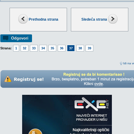
Prethodna strana
Sledeća strana
Odgovori
Strana:
1
32
33
34
35
36
37
38
39
Idi na v