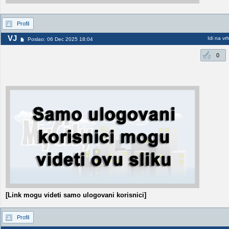
Profil
VJ
Idi na vr
Poslao: 06 Dec 2025 18:04
0
[Link mogu videti samo ulogovani korisnici]
Profil