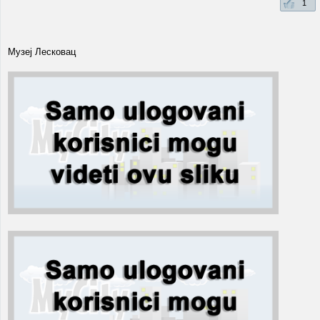
1
Музеј Лесковац