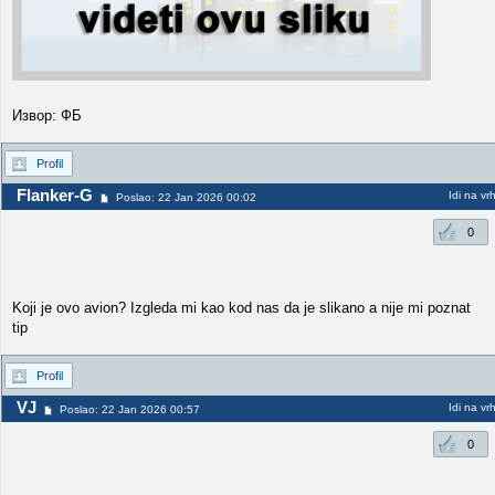
Извор: ФБ
Profil
Flanker-G
Idi na vr
Poslao: 22 Jan 2026 00:02
0
Koji je ovo avion? Izgleda mi kao kod nas da je slikano a nije mi poznat
tip
Profil
VJ
Idi na vr
Poslao: 22 Jan 2026 00:57
0