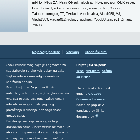
miki kv
,
Milos ZA
,
Mrav Obrad
,
nebojsag
,
Nole
,
novator
,
OldKresoje
,
Pero
,
Petar J
,
rakivan
,
renvoi
,
repac
,
rovac
,
sales
,
Snorks
,
Tafocus
,
tomigun
,
TT
,
Tvrtko I
,
Veselimalisa
,
Vica1958
,
VJ
,
Vlada1389
,
vladaa012
,
vobo
,
vrgudinac
,
Yugol33
,
zajcev1
,
Zmajac
,
79693
|
|
Najnovije poruke
Sitemap
Urednički tim
Svaki korisnik ovog sajta je odgovoran za
Prijateljski sajtovi:
,
,
sadržaj svoje poruke koju objavi na sajtu.
Vesti
MyCity.rs
Zaštita
Sajt se odriče svake odgovornosti za
od virusa
sadržaj tih poruka.
Postavljanjem vaše poruke ili vašeg
This content is licensed
autorskog dela na ovaj sajt, saglasni ste da
under a
Creative
ovaj sajt postaje distributer vašeg dela, i
Commons License
.
odričete se mogućnosti njegovog
Based on phpBB 2,
povlačenja ili brisanja, bez saglasnosti
translated by Simke,
uprave sajta.
designed by
Distribucija sadržaja sa ovog sajta je
dozvoljena samo u nekomercijalne svrhe, uz
obaveznu napomenu da je sadržaj preuzet
sa ovog sajta, i uz obavezno navođenje