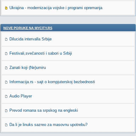
Ukrajina - modernizacija vojske i programi opremanja
NOVE PORUKE NA MYCITY.RS
Dilucida intervalla Srbije
Festivali,svečanosti i sabori u Srbiji
Zanati koji (Ne)umiru
Informacija.rs - sajt o kompjuterskoj bezbednosti
Audio Player
Prevod romana sa srpskog na engleski
Da li je linuks sazreo za masovnu upotrebu?