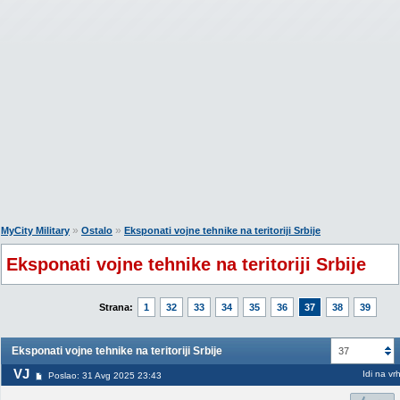
»
»
MyCity Military
Ostalo
Eksponati vojne tehnike na teritoriji Srbije
Eksponati vojne tehnike na teritoriji Srbije
Strana:
1
32
33
34
35
36
37
38
39
Eksponati vojne tehnike na teritoriji Srbije
37
VJ
Idi na vr
Poslao: 31 Avg 2025 23:43