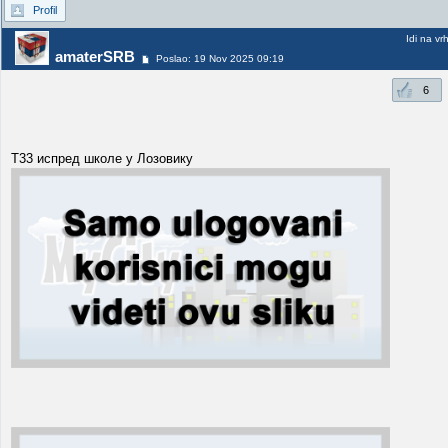
Profil
Idi na vr
amaterSRB
Poslao: 19 Nov 2025 09:19
6
Т33 испред школе у Лозовику