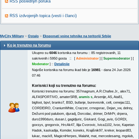
RSS poslednjih poruka
RSS izdvojenjih topica (vesti i članci)
»
»
MyCity Military
Ostalo
Eksponati vojne tehnike na teritoriji Srbije
Ko je trenutno na forumu
Ukupno su
6046
korisnika na forumu :: 85 registrovanih, 11
sakrivenih i 5950 gosta :: [
Administrator
] [
Supermoderator
] [
Moderator
] ::
Detaljnije
Najviše korisnika na forumu ikad bilo je
16981
- dana 24 Jun 2026
07:46
Korisnici koji su trenutno na forumu:
Korisnici trenutno na forumu:
357magnum
,
A.R.Chafee.Jr.
,
alex71
,
ALFASPORTIVO
,
amaterSRB
,
aramis s
,
Arsenije
,
AS
,
Ata81
,
bigfoot
,
bpvl
,
branko7
,
BSD
,
bufanje
,
burevesnik
,
celt
,
cenejac111
,
CORDEIRO
,
CraniumWhite
,
Crazzer
,
crnogorac
,
Dejan_vw
,
delrey
,
Dežurni pod palubom
,
djuradj
,
Dorcolac
,
drimer
,
DrMrPr
,
drpera
,
duro1990duro
,
dusan.l
,
gagidjuric
,
Giskard
,
Gogi_avio
,
GORDI
,
goxsys
,
gregorxix
,
HrcAk47
,
Ilija Cvorovic
,
Ivica1102
,
Ivoo
,
Kapetan
Hadok
,
kaskadija
,
Komder
,
koneks
,
Krajišnik97
,
kreker
,
leopard83
,
lukac
,
mack8
,
MagicniHerpes
,
Malahit
,
mat
,
mercedesamg
,
mgolub
,