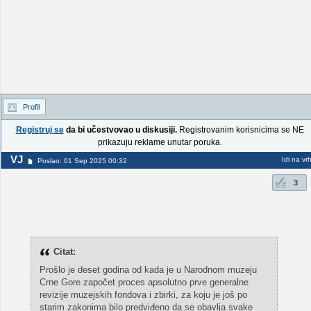
Profil
Registruj se
da bi učestvovao u diskusiji.
Registrovanim korisnicima se NE
prikazuju reklame unutar poruka.
VJ
Idi na vr
Poslao: 01 Sep 2025 00:32
3
Citat:
Prošlo je deset godina od kada je u Narodnom muzeju
Crne Gore započet proces apsolutno prve generalne
revizije muzejskih fondova i zbirki, za koju je još po
starim zakonima bilo predviđeno da se obavlja svake