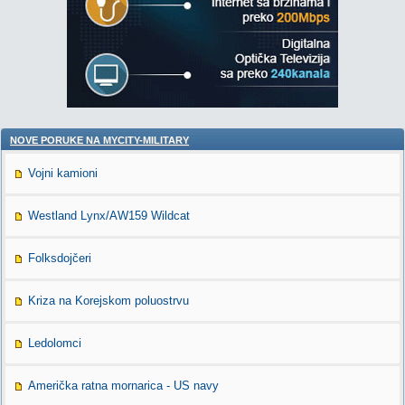
NOVE PORUKE NA MYCITY-MILITARY
Vojni kamioni
Westland Lynx/AW159 Wildcat
Folksdojčeri
Kriza na Korejskom poluostrvu
Ledolomci
Američka ratna mornarica - US navy