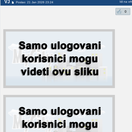
VJ
Idi na vr
Poslao: 21 Jan 2026 23:24
0