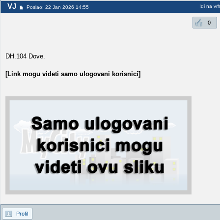
VJ
Idi na vr
Poslao: 22 Jan 2026 14:55
0
DH.104 Dove.
[Link mogu videti samo ulogovani korisnici]
Profil