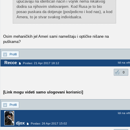
upucavaju na identican nacin i vojnik nema nikakvog
dodira sa njihovim stelovanjem. Kod Rusa je to bio
posao puskara da dotjeruje (posljedicno i kod nas), a kod
Amera, to je stvar svakog individualca.
Osim mehaničkih jel Ameri sami nameštaju i optičke nišane na
puškama?
Profil
Recce
Idi na vr
Poslao: 21 Apr 2017 18:12
0
[Link mogu videti samo ulogovani korisnici]
Profil
Idi na vr
djox
Poslao: 26 Apr 2017 15:02