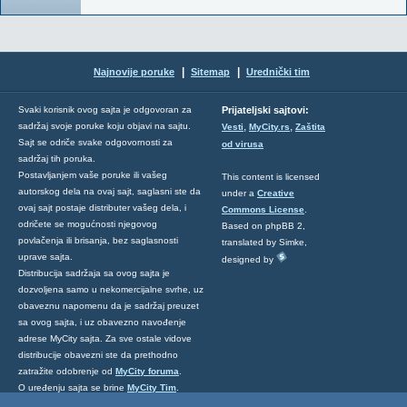
|
|
Najnovije poruke
Sitemap
Urednički tim
Svaki korisnik ovog sajta je odgovoran za
Prijateljski sajtovi:
,
,
sadržaj svoje poruke koju objavi na sajtu.
Vesti
MyCity.rs
Zaštita
Sajt se odriče svake odgovornosti za
od virusa
sadržaj tih poruka.
Postavljanjem vaše poruke ili vašeg
This content is licensed
autorskog dela na ovaj sajt, saglasni ste da
under a
Creative
ovaj sajt postaje distributer vašeg dela, i
Commons License
.
odričete se mogućnosti njegovog
Based on phpBB 2,
povlačenja ili brisanja, bez saglasnosti
translated by Simke,
uprave sajta.
designed by
Distribucija sadržaja sa ovog sajta je
dozvoljena samo u nekomercijalne svrhe, uz
obaveznu napomenu da je sadržaj preuzet
sa ovog sajta, i uz obavezno navođenje
adrese MyCity sajta. Za sve ostale vidove
distribucije obavezni ste da prethodno
zatražite odobrenje od
MyCity foruma
.
O uređenju sajta se brine
MyCity Tim
.
Ukoliko želite da nas kontaktirate kliknite