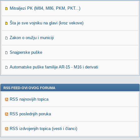
Mitraljezi PK (M84, M86, PKM, PKT...)
Šta je sve vojniku na glavi (kroz vekove)
Zakon o oružju i municiji
Snajperske puške
Automatske puške familije AR-15 - M16 i derivati
RSS FEED-OVI OVOG FORUMA
RSS najnovijih topica
RSS poslednjih poruka
RSS izdvojenjih topica (vesti i članci)