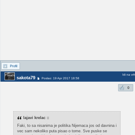
Profil
Idi na vr
sakota79
Poslao: 19 Apr 2017 18:58
0
lajavi krelac ::
Faki, to sa nisanima je politika Nijemaca jos od davnina i
vec sam nekoliko puta pisao o tome. Sve puske se