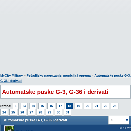
»
»
MyCity Military
Pešadijsko naoružanje, municija i oprema
Automatske puske G-3,
G-36 i derivati
Automatske puske G-3, G-36 i derivati
Strana:
1
13
14
15
16
17
18
19
20
21
22
23
24
25
26
27
28
29
30
31
Automatske puske G-3, G-36 i derivati
18
Idi na vr