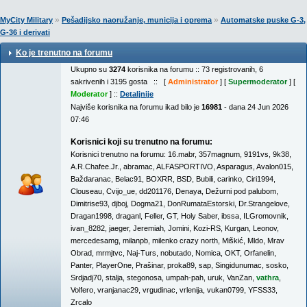
»
»
MyCity Military
Pešadijsko naoružanje, municija i oprema
Automatske puske G-3,
G-36 i derivati
Ko je trenutno na forumu
Ukupno su
3274
korisnika na forumu :: 73 registrovanih, 6
sakrivenih i 3195 gosta :: [
Administrator
] [
Supermoderator
] [
Moderator
] ::
Detaljnije
Najviše korisnika na forumu ikad bilo je
16981
- dana 24 Jun 2026
07:46
Korisnici koji su trenutno na forumu:
Korisnici trenutno na forumu:
16.mabr
,
357magnum
,
9191vs
,
9k38
,
A.R.Chafee.Jr.
,
abramac
,
ALFASPORTIVO
,
Asparagus
,
Avalon015
,
Baždaranac
,
Belac91
,
BOXRR
,
BSD
,
Bubili
,
carinko
,
Ciri1994
,
Clouseau
,
Cvijo_ue
,
dd201176
,
Denaya
,
Dežurni pod palubom
,
Dimitrise93
,
djboj
,
Dogma21
,
DonRumataEstorski
,
Dr.Strangelove
,
Dragan1998
,
draganl
,
Feller
,
GT
,
Holy Saber
,
ibssa
,
ILGromovnik
,
ivan_8282
,
jaeger
,
Jeremiah
,
Jomini
,
Kozi-RS
,
Kurgan
,
Leonov
,
mercedesamg
,
milanpb
,
milenko crazy north
,
Miškić
,
Mldo
,
Mrav
Obrad
,
mrmjtvc
,
Naj-Turs
,
nobutado
,
Nomica
,
OKT
,
Orfanelin
,
Panter
,
PlayerOne
,
Prašinar
,
proka89
,
sap
,
Singidunumac
,
sosko
,
Srdjadj70
,
stalja
,
stegonosa
,
umpah-pah
,
uruk
,
VanZan
,
vathra
,
Volfero
,
vranjanac29
,
vrgudinac
,
vrlenija
,
vukan0799
,
YFSS33
,
Zrcalo