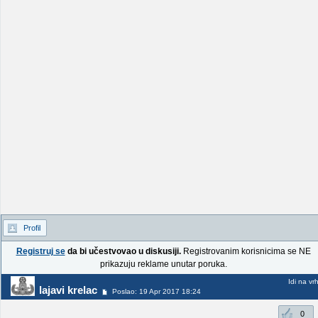
Profil
Registruj se
da bi učestvovao u diskusiji.
Registrovanim korisnicima se NE
prikazuju reklame unutar poruka.
Idi na vr
lajavi krelac
Poslao: 19 Apr 2017 18:24
0