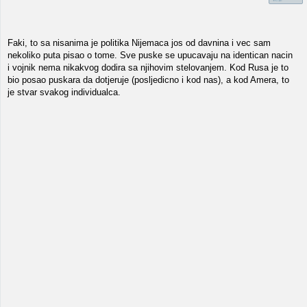
Faki, to sa nisanima je politika Nijemaca jos od davnina i vec sam
nekoliko puta pisao o tome. Sve puske se upucavaju na identican nacin
i vojnik nema nikakvog dodira sa njihovim stelovanjem. Kod Rusa je to
bio posao puskara da dotjeruje (posljedicno i kod nas), a kod Amera, to
je stvar svakog individualca.