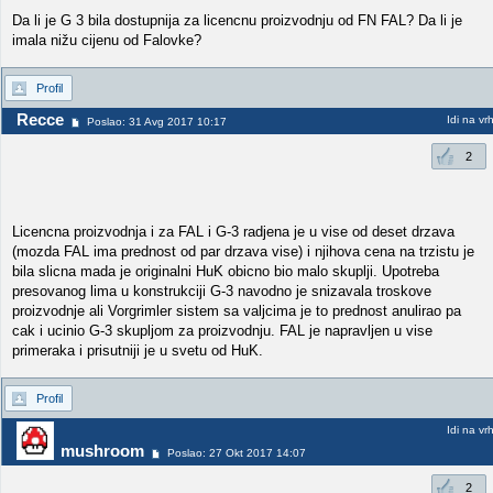
Da li je G 3 bila dostupnija za licencnu proizvodnju od FN FAL? Da li je
imala nižu cijenu od Falovke?
Profil
Recce
Idi na vr
Poslao: 31 Avg 2017 10:17
2
Licencna proizvodnja i za FAL i G-3 radjena je u vise od deset drzava
(mozda FAL ima prednost od par drzava vise) i njihova cena na trzistu je
bila slicna mada je originalni HuK obicno bio malo skuplji. Upotreba
presovanog lima u konstrukciji G-3 navodno je snizavala troskove
proizvodnje ali Vorgrimler sistem sa valjcima je to prednost anulirao pa
cak i ucinio G-3 skupljom za proizvodnju. FAL je napravljen u vise
primeraka i prisutniji je u svetu od HuK.
Profil
Idi na vr
mushroom
Poslao: 27 Okt 2017 14:07
2