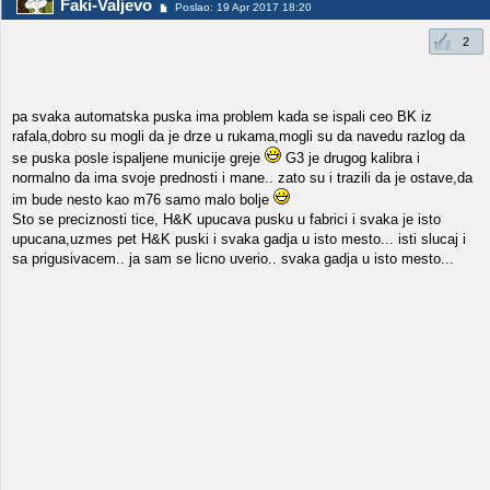
Faki-Valjevo
Poslao: 19 Apr 2017 18:20
2
pa svaka automatska puska ima problem kada se ispali ceo BK iz
rafala,dobro su mogli da je drze u rukama,mogli su da navedu razlog da
se puska posle ispaljene municije greje
G3 je drugog kalibra i
normalno da ima svoje prednosti i mane.. zato su i trazili da je ostave,da
im bude nesto kao m76 samo malo bolje
Sto se preciznosti tice, H&K upucava pusku u fabrici i svaka je isto
upucana,uzmes pet H&K puski i svaka gadja u isto mesto... isti slucaj i
sa prigusivacem.. ja sam se licno uverio.. svaka gadja u isto mesto...