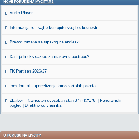
NOVE PORUKE NA MYCITY.RS
Audio Player
Informacija.rs - sajt o kompjuterskoj bezbednosti
Prevod romana sa srpskog na engleski
Da li je linuks sazreo za masovnu upotrebu?
FK Partizan 2026/27.
.ods format - upoređivanje kancelarijskih paketa
Zlatibor – Namešten dvosoban stan 37 m&#178; | Panoramski
pogled | Direktno od vlasnika
U FOKUSU NA MYCITY