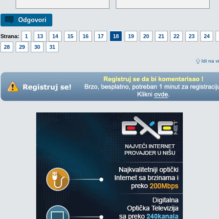
Odgovori
Strana:
1
13
14
15
16
17
18
19
20
21
22
23
24
28
29
30
31
Idi na v