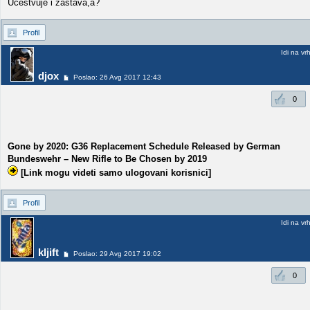
Ucestvuje i zastava,a?
Profil
Idi na vr
djox
Poslao: 26 Avg 2017 12:43
0
Gone by 2020: G36 Replacement Schedule Released by German
Bundeswehr – New Rifle to Be Chosen by 2019
[Link mogu videti samo ulogovani korisnici]
Profil
Idi na vr
kljift
Poslao: 29 Avg 2017 19:02
0