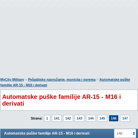
»
»
MyCity Military
Pešadijsko naoružanje, municija i oprema
Automatske puške
familije AR-15 - M16 i derivati
Automatske puške familije AR-15 - M16 i
derivati
Strana:
1
141
142
143
144
145
146
147
Automatske puške familije AR-15 - M16 i derivati
146