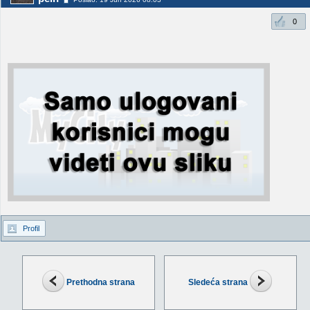
0
Profil
Prethodna strana
Sledeća strana