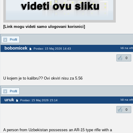
[Link mogu videti samo ulogovani korisnici]
Profil
bobomicek
Idi na vr
Poslao: 15 Maj 2026 14:43
0
U kojem je to kalibru?? Ovi okviri nisu za 5.56
Profil
uruk
Idi na vr
Poslao: 15 Maj 2026 15:14
0
A person from Uzbekistan possesses an AR-15 type rifle with a