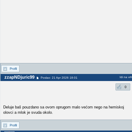
Profil
zzapNDjuric99
Idi na vr
Poslao: 21 Apr 2026 18:01
0
Deluje baš pouzdano sa ovom oprugom malo većom nego na hemiskoj
olovci a mlok je svuda okolo.
Profil