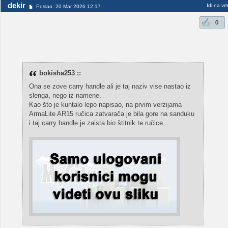
dekir
Idi na vr
Poslao: 20 Mar 2026 12:17
0
bokisha253 ::
Ona se zove carry handle ali je taj naziv vise nastao iz
slenga, nego iz namene.
Kao što je kuntalo lepo napisao, na prvim verzijama
ArmaLite AR15 ručica zatvarača je bila gore na sanduku
i taj carry handle je zaista bio štitnik te ručice...