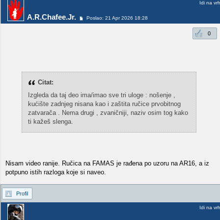
Idi na vr
A.R.Chafee.Jr.
Poslao: 21 Apr 2026 18:28
0
Citat:
Izgleda da taj deo ima/imao sve tri uloge : nošenje ,
kućište zadnjeg nisana kao i zaštita ručice prvobitnog
zatvarača . Nema drugi , zvaničniji, naziv osim tog kako
ti kažeš slenga.
Nisam video ranije. Ručica na FAMAS je rađena po uzoru na AR16, a iz
potpuno istih razloga koje si naveo.
Profil
Idi na vr