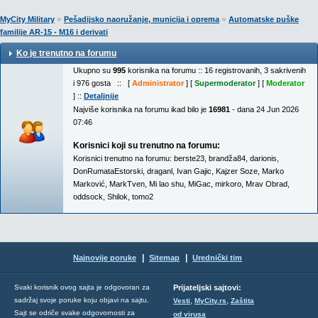
»
»
MyCity Military
Pešadijsko naoružanje, municija i oprema
Automatske puške
familije AR-15 - M16 i derivati
Ko je trenutno na forumu
Ukupno su
995
korisnika na forumu :: 16 registrovanih, 3 sakrivenih
i 976 gosta :: [
Administrator
] [
Supermoderator
] [
Moderator
] ::
Detaljnije
Najviše korisnika na forumu ikad bilo je
16981
- dana 24 Jun 2026
07:46
Korisnici koji su trenutno na forumu:
Korisnici trenutno na forumu:
berste23
,
brandža84
,
darionis
,
DonRumataEstorski
,
draganl
,
Ivan Gajic
,
Kajzer Soze
,
Marko
Marković
,
MarkTven
,
Mi lao shu
,
MiGac
,
mirkoro
,
Mrav Obrad
,
oddsock
,
Shilok
,
tomo2
|
|
Najnovije poruke
Sitemap
Urednički tim
Svaki korisnik ovog sajta je odgovoran za
Prijateljski sajtovi:
,
,
sadržaj svoje poruke koju objavi na sajtu.
Vesti
MyCity.rs
Zaštita
Sajt se odriče svake odgovornosti za
od virusa