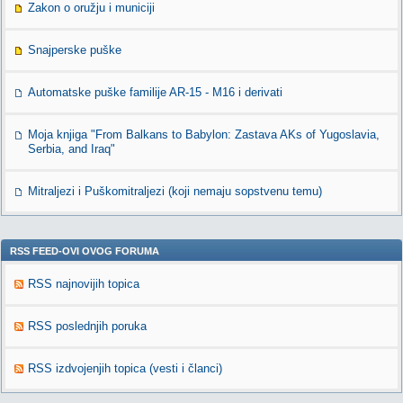
Zakon o oružju i municiji
Snajperske puške
Automatske puške familije AR-15 - M16 i derivati
Moja knjiga "From Balkans to Babylon: Zastava AKs of Yugoslavia,
Serbia, and Iraq"
Mitraljezi i Puškomitraljezi (koji nemaju sopstvenu temu)
RSS FEED-OVI OVOG FORUMA
RSS najnovijih topica
RSS poslednjih poruka
RSS izdvojenjih topica (vesti i članci)