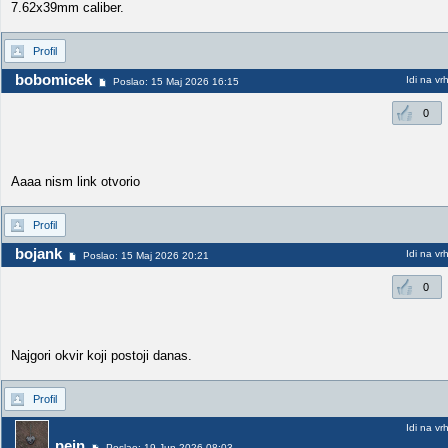
7.62x39mm caliber.
Profil
bobomicek
Idi na vr
Poslao: 15 Maj 2026 16:15
0
Aaaa nism link otvorio
Profil
bojank
Idi na vr
Poslao: 15 Maj 2026 20:21
0
Najgori okvir koji postoji danas.
Profil
Idi na vr
pein
Poslao: 19 Jun 2026 08:03