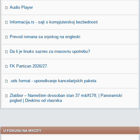
Audio Player
Informacija.rs - sajt o kompjuterskoj bezbednosti
Prevod romana sa srpskog na engleski
Da li je linuks sazreo za masovnu upotrebu?
FK Partizan 2026/27.
.ods format - upoređivanje kancelarijskih paketa
Zlatibor – Namešten dvosoban stan 37 m&#178; | Panoramski
pogled | Direktno od vlasnika
U FOKUSU NA MYCITY