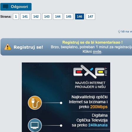
Odgovori
Strana:
1
141
142
143
144
145
146
147
Idi na v