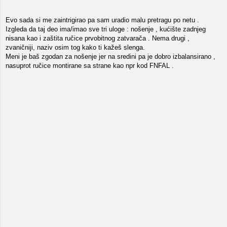
Evo sada si me zaintrigirao pa sam uradio malu pretragu po netu .
Izgleda da taj deo ima/imao sve tri uloge : nošenje , kućište zadnjeg
nisana kao i zaštita ručice prvobitnog zatvarača . Nema drugi ,
zvaničniji, naziv osim tog kako ti kažeš slenga.
Meni je baš zgodan za nošenje jer na sredini pa je dobro izbalansirano ,
nasuprot ručice montirane sa strane kao npr kod FNFAL .