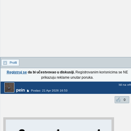
Profil
Registruj se
da bi učestvovao u diskusiji.
Registrovanim korisnicima se NE
prikazuju reklame unutar poruka.
Idi na vr
pein
Poslao: 21 Apr 2026 16:53
0