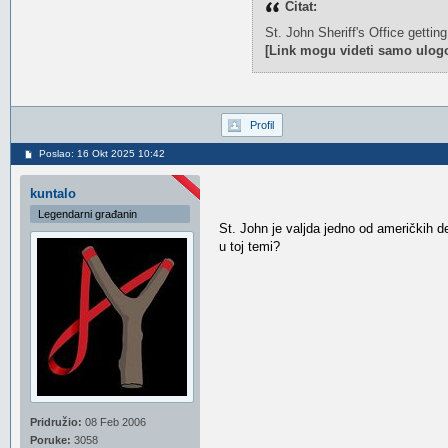
Citat:
St. John Sheriff's Office getti
[Link mogu videti samo ulogo
Profil
Poslao: 16 Okt 2025 10:42
kuntalo
Legendarni građanin
St. John je valjda jedno od američkih de
u toj temi?
Pridružio:
08 Feb 2006
Poruke:
3058