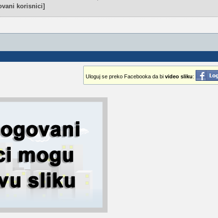
vani korisnici]
Uloguj se preko Facebooka da bi
video sliku
: