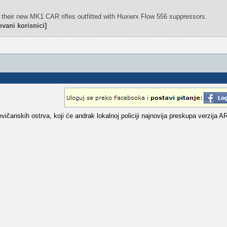
ng their new MK1 CAR rifles outfitted with Huxwrx Flow 556 suppressors.
vani korisnici]
vičanskih ostrva, koji će andrak lokalnoj policiji najnovija preskupa verzija A