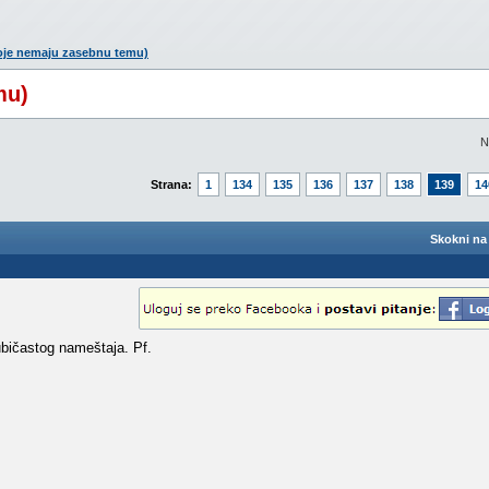
oje nemaju zasebnu temu)
mu)
N
Strana:
1
134
135
136
137
138
139
14
Skokni na 
jubičastog nameštaja. Pf.