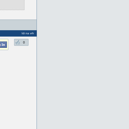
Idi na vrh
0