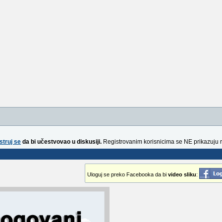
struj se
da bi učestvovao u diskusiji.
Registrovanim korisnicima se NE prikazuju 
Uloguj se preko Facebooka da bi
video sliku
: