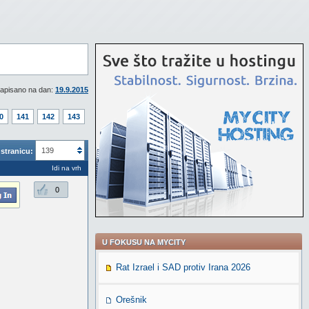
apisano na dan:
19.9.2015
0
141
142
143
139
stranicu:
Idi na vrh
0
U FOKUSU NA MYCITY
Rat Izrael i SAD protiv Irana 2026
Orešnik