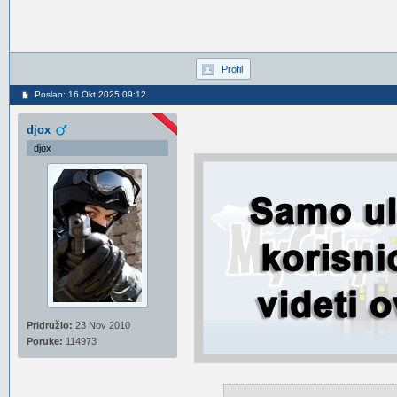
Profil
Poslao: 16 Okt 2025 09:12
djox
djox
Pridružio:
23 Nov 2010
Poruke:
114973