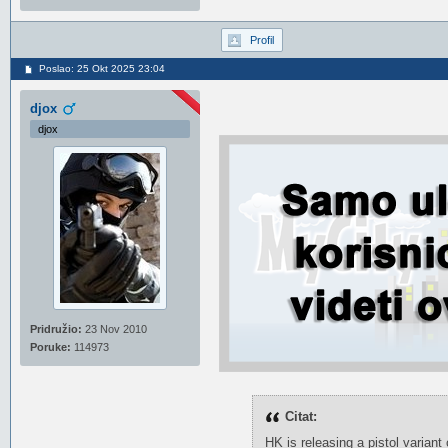
Profil
Poslao: 25 Okt 2025 23:04
djox
djox
Pridružio:
23 Nov 2010
Poruke:
114973
Citat:
HK is releasing a pistol variant