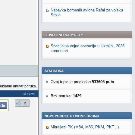
Nabavka borbenih aviona Rafal za vojsku
Srbije
IZDVOJENO NA MYCITY
Specijalna vojna operacija u Ukrajini, 2026.
komentari
STATISTIKA
Ovaj topic je pregledan
533605 puta
reklame unutar poruka.
Idi na vrh
Broj poruka:
1429
2
NOVE PORUKE U OVOM FORUMU
Mitraljezi PK (M84, M86, PKM, PKT...)