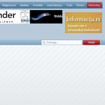
Registruj se
Kantina
Pravilnik
Lista članova
Traži
Pomoć
Marketing