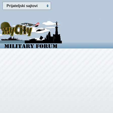
Prijateljski sajtovi