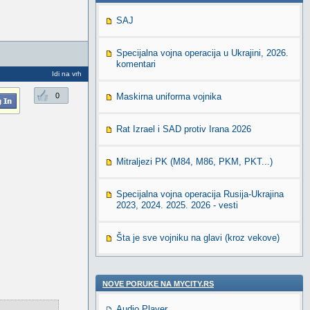
SAJ
Specijalna vojna operacija u Ukrajini, 2026.
komentari
Idi na vrh
0
Maskirna uniforma vojnika
Rat Izrael i SAD protiv Irana 2026
Mitraljezi PK (M84, M86, PKM, PKT...)
Specijalna vojna operacija Rusija-Ukrajina
2023, 2024. 2025. 2026 - vesti
Šta je sve vojniku na glavi (kroz vekove)
NOVE PORUKE NA MYCITY.RS
Audio Player