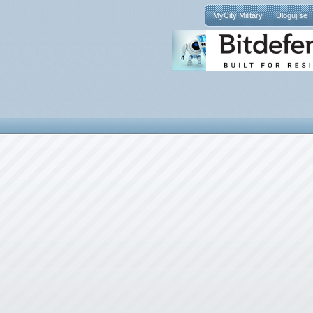
MyCity Military
Uloguj se