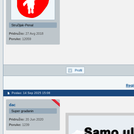
Stručljak-Penal
Pridružio:
27 Avg 2018
Poruke:
12059
Profil
Regi
Poslao: 14 Sep 2025 15:08
dac
Super građanin
Pridružio:
20 Jun 2020
Poruke:
1239