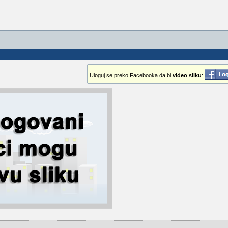
Uloguj se preko Facebooka da bi
video sliku
: