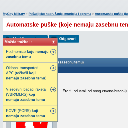
»
»
MyCity Military
Pešadijsko naoružanje, municija i oprema
Automatske puške (k
Automatske puške (koje nemaju zasebnu te
Napiši novu temu
Odgovori
Možda tražite i:
Podmornice
koje
nemaju
zasebnu
temu
Automatske puške (koje nemaju zasebnu temu)
Oklopni transporteri -
Poslao: 01 Sep 2025 13:05
APC (točkaši
koji
nemaju
zasebnu
temu
)
A.R.Chafee.Jr.
Legendarni građanin
Višecevni bacači raketa
Eto ti, odustali od onog crveno-braon-l
(VBR/MLRS)
koji
nemaju
zasebnu
temu
POVR (PORS)
koji
nemaju
zasebnu
temu