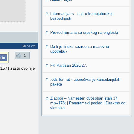
Informacija.rs - sajt o kompjuterskoj
bezbednosti
Prevod romana sa srpskog na engleski
Idi na vrh
Da li je linuks sazreo za masovnu
upotrebu?
1
FK Partizan 2026/27.
R15? I zašto ovo nije
.ods format - upoređivanje kancelarijskih
paketa
Zlatibor – Namešten dvosoban stan 37
m&#178; | Panoramski pogled | Direktno od
vlasnika