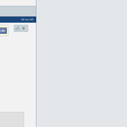
Idi na vrh
0