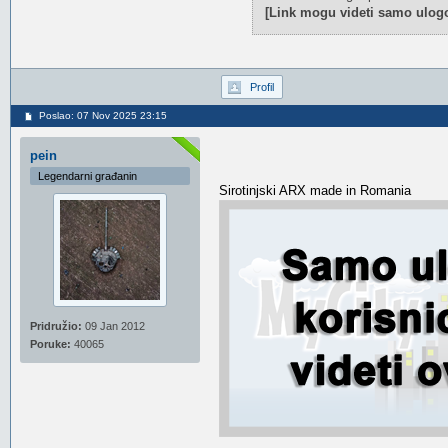
[Link mogu videti samo ulogo
Profil
Poslao: 07 Nov 2025 23:15
pein
Legendarni građanin
Sirotinjski ARX made in Romania
Pridružio:
09 Jan 2012
Poruke:
40065