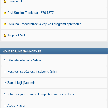
Bliski istok
Prvi Srpsko-Turski rat 1876-1877
Ukrajina - modernizacija vojske i programi opremanja
Trupna PVO
NOVE PORUKE NA MYCITY.RS
Dilucida intervalla Srbije
Festivali,svečanosti i sabori u Srbiji
Zanati koji (Ne)umiru
Informacija.rs - sajt o kompjuterskoj bezbednosti
Audio Player