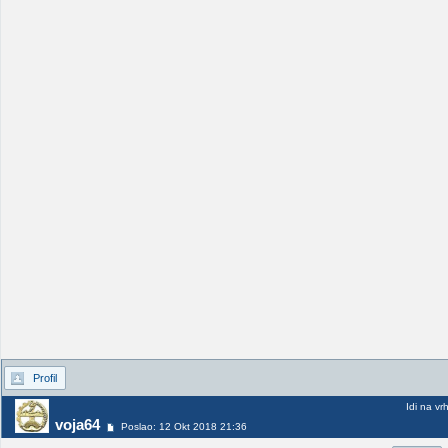
Profil
Idi na vr
voja64
Poslao: 12 Okt 2018 21:36