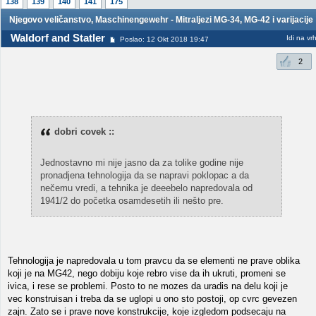
138
139
140
141
175
Njegovo veličanstvo, Maschinengewehr - Mitraljezi MG-34, MG-42 i varijacije
Waldorf and Statler
Idi na vr
Poslao: 12 Okt 2018 19:47
2
dobri covek ::
Jednostavno mi nije jasno da za tolike godine nije
pronadjena tehnologija da se napravi poklopac a da
nečemu vredi, a tehnika je deeebelo napredovala od
1941/2 do početka osamdesetih ili nešto pre.
Tehnologija je napredovala u tom pravcu da se elementi ne prave oblika
koji je na MG42, nego dobiju koje rebro vise da ih ukruti, promeni se
ivica, i rese se problemi. Posto to ne mozes da uradis na delu koji je
vec konstruisan i treba da se uglopi u ono sto postoji, op cvrc gevezen
zajn. Zato se i prave nove konstrukcije, koje izgledom podsecaju na