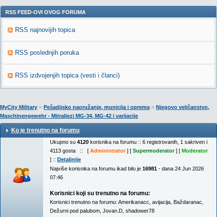
RSS FEED-OVI OVOG FORUMA
RSS najnovijih topica
RSS poslednjih poruka
RSS izdvojenjih topica (vesti i članci)
»
»
MyCity Military
Pešadijsko naoružanje, municija i oprema
Njegovo veličanstvo,
Maschinengewehr - Mitraljezi MG-34, MG-42 i varijacije
Ko je trenutno na forumu
Ukupno su
4120
korisnika na forumu :: 6 registrovanih, 1 sakriven i
4113 gosta :: [
Administrator
] [
Supermoderator
] [
Moderator
] ::
Detaljnije
Najviše korisnika na forumu ikad bilo je
16981
- dana 24 Jun 2026
07:46
Korisnici koji su trenutno na forumu:
Korisnici trenutno na forumu:
Amerikanacc
,
avijacija
,
Baždaranac
,
Dežurni pod palubom
,
Jovan.D
,
shadower78