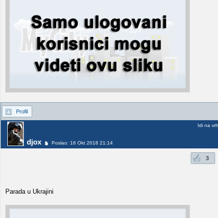
Profil
Idi na vr
djox
Poslao: 16 Okt 2018 21:14
3
Parada u Ukrajini