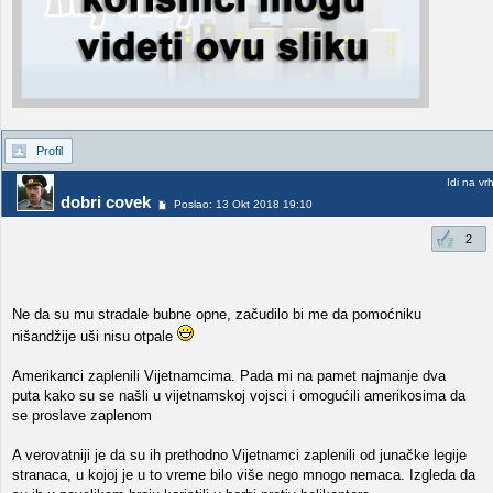
Profil
Idi na vr
dobri covek
Poslao: 13 Okt 2018 19:10
2
Ne da su mu stradale bubne opne, začudilo bi me da pomoćniku
nišandžije uši nisu otpale
Amerikanci zaplenili Vijetnamcima. Pada mi na pamet najmanje dva
puta kako su se našli u vijetnamskoj vojsci i omogućili amerikosima da
se proslave zaplenom
A verovatniji je da su ih prethodno Vijetnamci zaplenili od junačke legije
stranaca, u kojoj je u to vreme bilo više nego mnogo nemaca. Izgleda da