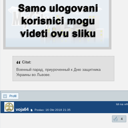
Citat:
Военный парад, приуроченный к Дню защитника
Украины во Львове.
Profil
Idi na vr
voja64
Poslao: 16 Okt 2018 21:35
4