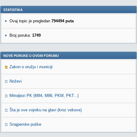
STATISTIKA
Ovaj topic je pregledan
794494 puta
Broj poruka:
1749
NOVE PORUKE U OVOM FORUMU
Zakon o oružju i municiji
Noževi
Mitraljezi PK (M84, M86, PKM, PKT...)
Šta je sve vojniku na glavi (kroz vekove)
Snajperske puške