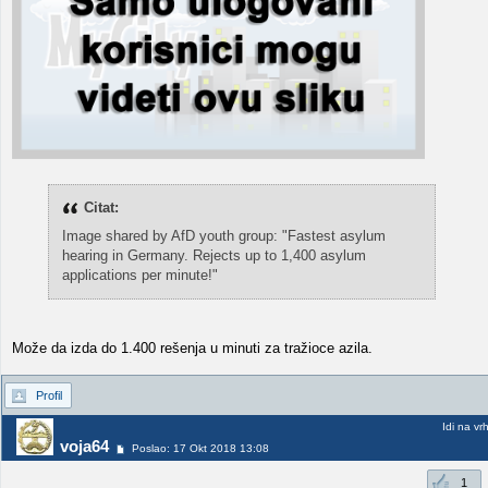
Citat:
Image shared by AfD youth group: "Fastest asylum
hearing in Germany. Rejects up to 1,400 asylum
applications per minute!"
Može da izda do 1.400 rešenja u minuti za tražioce azila.
Profil
Idi na vr
voja64
Poslao: 17 Okt 2018 13:08
1