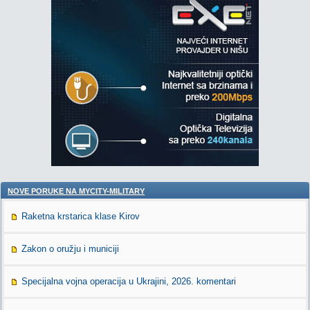
NOVE PORUKE NA MYCITY-MILITARY
Raketna krstarica klase Kirov
Zakon o oružju i municiji
Specijalna vojna operacija u Ukrajini, 2026. komentari