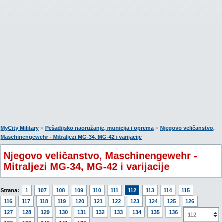
»
»
MyCity Military
Pešadijsko naoružanje, municija i oprema
Njegovo veličanstvo,
Maschinengewehr - Mitraljezi MG-34, MG-42 i varijacije
Njegovo veličanstvo, Maschinengewehr -
Mitraljezi MG-34, MG-42 i varijacije
Strana:
1
107
108
109
110
111
112
113
114
115
116
117
118
119
120
121
122
123
124
125
126
127
128
129
130
131
132
133
134
135
136
137
112