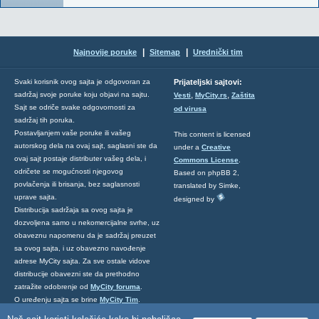
|
|
Najnovije poruke
Sitemap
Urednički tim
Svaki korisnik ovog sajta je odgovoran za
Prijateljski sajtovi:
,
,
sadržaj svoje poruke koju objavi na sajtu.
Vesti
MyCity.rs
Zaštita
Sajt se odriče svake odgovornosti za
od virusa
sadržaj tih poruka.
Postavljanjem vaše poruke ili vašeg
This content is licensed
autorskog dela na ovaj sajt, saglasni ste da
under a
Creative
ovaj sajt postaje distributer vašeg dela, i
Commons License
.
odričete se mogućnosti njegovog
Based on phpBB 2,
povlačenja ili brisanja, bez saglasnosti
translated by Simke,
uprave sajta.
designed by
Distribucija sadržaja sa ovog sajta je
dozvoljena samo u nekomercijalne svrhe, uz
obaveznu napomenu da je sadržaj preuzet
sa ovog sajta, i uz obavezno navođenje
adrese MyCity sajta. Za sve ostale vidove
distribucije obavezni ste da prethodno
zatražite odobrenje od
MyCity foruma
.
O uređenju sajta se brine
MyCity Tim
.
Ukoliko želite da nas kontaktirate kliknite