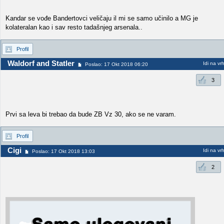
Kandar se vođe Bandertovci veličaju il mi se samo učinilo a MG je
kolateralan kao i sav resto tadašnjeg arsenala..
Profil
Waldorf and Statler
Idi na vr
Poslao: 17 Okt 2018 06:20
3
Prvi sa leva bi trebao da bude ZB Vz 30, ako se ne varam.
Profil
Cigi
Idi na vr
Poslao: 17 Okt 2018 13:03
2