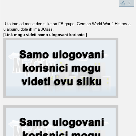
2
U to ime od mene dve slike sa FB grupe. German World War 2 History a
u albumu dole ih ima JOššš.
[Link mogu videti samo ulogovani korisnici]