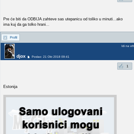
Pre će biti da ODBIJA zahteve sas utepanicu od toliko u minuti...ako
ima kuj da ga tolko hrani...
Profil
Idi na vr
djox
Poslao: 21 Okt 2018 09:41
1
Estonija