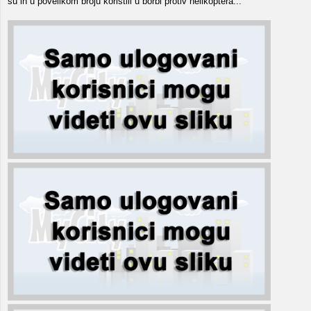
su ih u povelikom broju koristili u borbi protiv helikoptera...