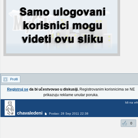
Profil
Registruj se
da bi učestvovao u diskusiji.
Registrovanim korisnicima se NE
prikazuju reklame unutar poruka.
Idi na vr
chavaledeni
Poslao: 28 Sep 2011 22:38
0