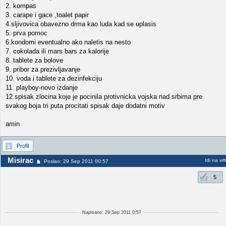
2. kompas
3. carape i gace ,toalet papir
4.sljivovica obavezno drma kao luda kad se uplasis
5. prva pomoc
6.kondomi eventualno ako naletis na nesto
7. cokolada ili mars bars za kalorije
8. tablete za bolove
9. pribor za prezivljavanje
10. voda i tablete za dezinfekciju
11. playboy-novo izdanje
12.spisak zlocina koje je pocinila protivnicka vojska nad srbima pre
svakog boja tri puta procitati spisak daje dodatni motiv
amin
Profil
Misirac
Idi na vr
Poslao: 29 Sep 2011 00:57
5
Napisano: 29 Sep 2011 0:57