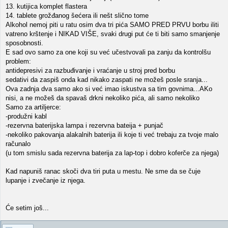
13. kutijica komplet flastera
14. tablete grožđanog šećera ili nešt slično tome
Alkohol nemoj piti u ratu osim dva tri pića SAMO PRED PRVU borbu iliti
vatreno krštenje i NIKAD VIŠE, svaki drugi put će ti biti samo smanjenje
sposobnosti.
E sad ovo samo za one koji su već učestvovali pa zanju da kontrolšu
problem:
antidepresivi za razbuđivanje i vraćanje u stroj pred borbu
sedativi da zaspiš onda kad nikako zaspati ne možeš posle sranja...
Ova zadnja dva samo ako si već imao iskustva sa tim govnima...AKo
nisi, a ne možeš da spavaš drkni nekoliko pića, ali samo nekoliko
Samo za artiljerce:
-produžni kabl
-rezervna baterijska lampa i rezervna bateija + punjač
-nekoliko pakovanja alakalnih baterija ili koje ti već trebaju za tvoje malo
računalo
(u tom smislu sada rezervna baterija za lap-top i dobro koferče za njega)
Kad napuniš ranac skoči dva tiri puta u mestu. Ne sme da se čuje
lupanje i zvečanje iz njega.
Će setim još...