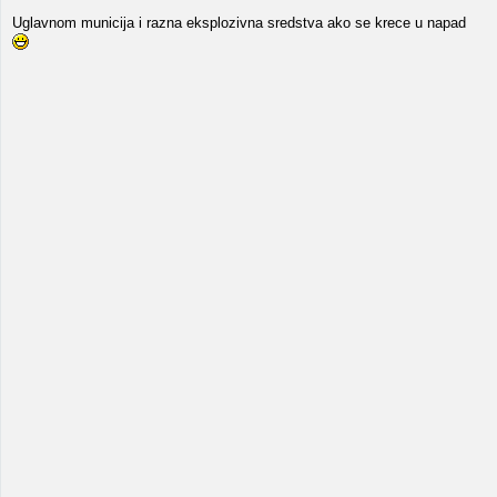
Uglavnom municija i razna eksplozivna sredstva ako se krece u napad