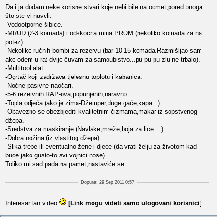
Da i ja dodam neke korisne stvari koje nebi bile na odmet,pored onoga
što ste vi naveli.
-Vodootporne šibice.
-MRUD (2-3 komada) i odskočna mina PROM (nekoliko komada za na
potez).
-Nekoliko ručnih bombi za rezervu (bar 10-15 komada.Razmišljao sam
ako odem u rat dvije čuvam za samoubistvo...pu pu pu zlu ne trbalo).
-Multitool alat.
-Ogrtač koji zadržava tjelesnu toplotu i kabanica.
-Noćne pasivne naočari.
-5-6 rezervnih RAP-ova,popunjenih,naravno.
-Topla odjeća (ako je zima-Džemper,duge gaće,kapa...).
-Obavezno se obezbjediti kvalitetnim čizmama,makar iz sopstvenog
džepa.
-Sredstva za maskiranje (Navlake,mreže,boja za lice....).
-Dobra nožina (iz vlastitog džepa).
-Slika trebe ili eventualno žene i djece (da vrati želju za životom kad
bude jako gusto-to svi vojnici nose)
Toliko mi sad pada na pamet,nastaviće se...
Dopuna: 29 Sep 2011 0:57
Interesantan video
[Link mogu videti samo ulogovani korisnici]