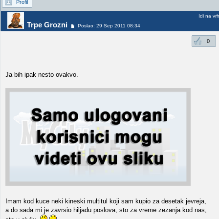
Profil
Idi na vr
Trpe Grozni
Poslao: 29 Sep 2011 08:34
0
Ja bih ipak nesto ovakvo.
Imam kod kuce neki kineski multitul koji sam kupio za desetak jevreja,
a do sada mi je zavrsio hiljadu poslova, sto za vreme zezanja kod nas,