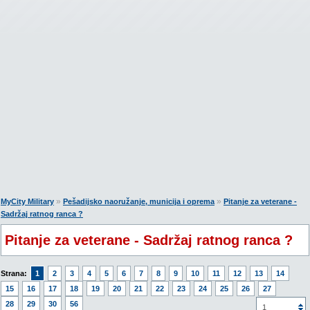
»
»
MyCity Military
Pešadijsko naoružanje, municija i oprema
Pitanje za veterane -
Sadržaj ratnog ranca ?
Pitanje za veterane - Sadržaj ratnog ranca ?
Strana:
1
2
3
4
5
6
7
8
9
10
11
12
13
14
15
16
17
18
19
20
21
22
23
24
25
26
27
28
29
30
56
1