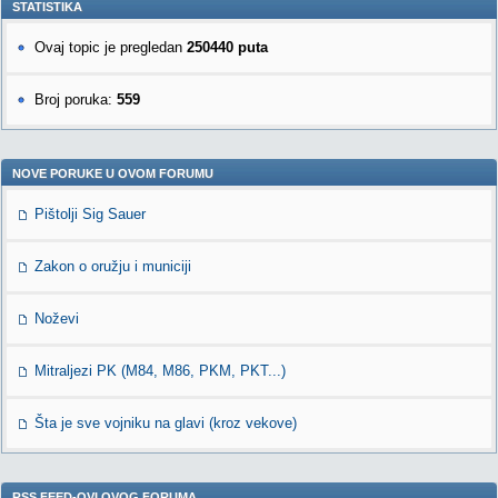
STATISTIKA
Ovaj topic je pregledan
250440 puta
Broj poruka:
559
NOVE PORUKE U OVOM FORUMU
Pištolji Sig Sauer
Zakon o oružju i municiji
Noževi
Mitraljezi PK (M84, M86, PKM, PKT...)
Šta je sve vojniku na glavi (kroz vekove)
RSS FEED-OVI OVOG FORUMA