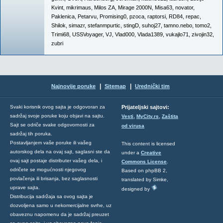
Kvint
,
mikrimaus
,
Milos ZA
,
Mirage 2000N
,
Misa63
,
novator
,
Paklenica
,
Petarvu
,
Promising0
,
pzoca
,
raptorsi
,
RD84
,
repac
,
Shilok
,
simazr
,
stefanmpurtic
,
stingD
,
suhoj27
,
tamno.nebo
,
tomo2
,
Trimi68
,
USSVoyager
,
VJ
,
Vlad000
,
Vlada1389
,
vukajlo71
,
zivojin32
,
zubri
|
|
Najnovije poruke
Sitemap
Urednički tim
Svaki korisnik ovog sajta je odgovoran za
Prijateljski sajtovi:
,
,
sadržaj svoje poruke koju objavi na sajtu.
Vesti
MyCity.rs
Zaštita
Sajt se odriče svake odgovornosti za
od virusa
sadržaj tih poruka.
Postavljanjem vaše poruke ili vašeg
This content is licensed
autorskog dela na ovaj sajt, saglasni ste da
under a
Creative
ovaj sajt postaje distributer vašeg dela, i
Commons License
.
odričete se mogućnosti njegovog
Based on phpBB 2,
povlačenja ili brisanja, bez saglasnosti
translated by Simke,
uprave sajta.
designed by
Distribucija sadržaja sa ovog sajta je
dozvoljena samo u nekomercijalne svrhe, uz
obaveznu napomenu da je sadržaj preuzet