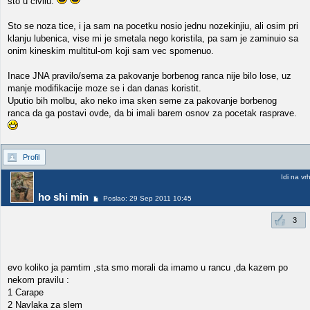
sto u civilu.
Sto se noza tice, i ja sam na pocetku nosio jednu nozekinjiu, ali osim pri
klanju lubenica, vise mi je smetala nego koristila, pa sam je zaminuio sa
onim kineskim multitul-om koji sam vec spomenuo.
Inace JNA pravilo/sema za pakovanje borbenog ranca nije bilo lose, uz
manje modifikacije moze se i dan danas koristit.
Uputio bih molbu, ako neko ima sken seme za pakovanje borbenog
ranca da ga postavi ovde, da bi imali barem osnov za pocetak rasprave.
Profil
Idi na vr
ho shi min
Poslao: 29 Sep 2011 10:45
3
evo koliko ja pamtim ,sta smo morali da imamo u rancu ,da kazem po
nekom pravilu :
1 Carape
2 Navlaka za slem