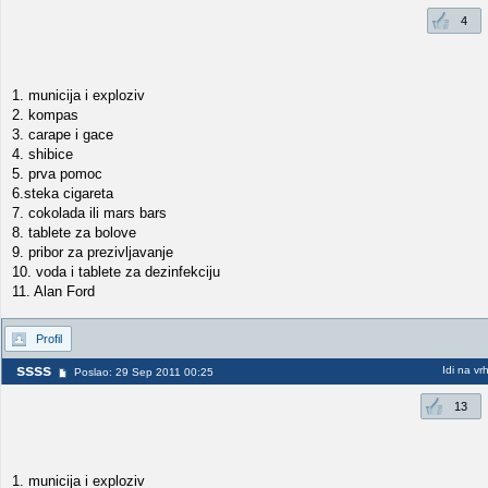
4
1. municija i exploziv
2. kompas
3. carape i gace
4. shibice
5. prva pomoc
6.steka cigareta
7. cokolada ili mars bars
8. tablete za bolove
9. pribor za prezivljavanje
10. voda i tablete za dezinfekciju
11. Alan Ford
Profil
ssss
Idi na vr
Poslao: 29 Sep 2011 00:25
13
1. municija i exploziv