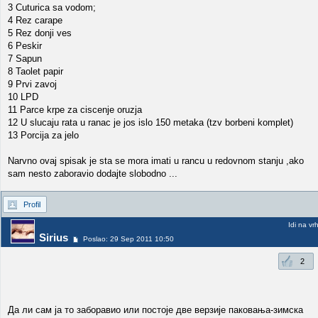
3 Cuturica sa vodom;
4 Rez carape
5 Rez donji ves
6 Peskir
7 Sapun
8 Taolet papir
9 Prvi zavoj
10 LPD
11 Parce krpe za ciscenje oruzja
12 U slucaju rata u ranac je jos islo 150 metaka (tzv borbeni komplet)
13 Porcija za jelo
Narvno ovaj spisak je sta se mora imati u rancu u redovnom stanju ,ako
sam nesto zaboravio dodajte slobodno ...
Profil
Idi na vr
Sirius
Poslao: 29 Sep 2011 10:50
2
Да ли сам ја то заборавио или постоје две верзије паковања-зимска