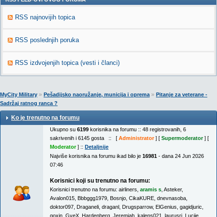
RSS najnovijih topica
RSS poslednjih poruka
RSS izdvojenjih topica (vesti i članci)
»
»
MyCity Military
Pešadijsko naoružanje, municija i oprema
Pitanje za veterane -
Sadržaj ratnog ranca ?
Ko je trenutno na forumu
Ukupno su
6199
korisnika na forumu :: 48 registrovanih, 6
sakrivenih i 6145 gosta :: [
Administrator
] [
Supermoderator
] [
Moderator
] ::
Detaljnije
Najviše korisnika na forumu ikad bilo je
16981
- dana 24 Jun 2026
07:46
Korisnici koji su trenutno na forumu:
Korisnici trenutno na forumu:
airliners
,
aramis s
,
Asteker
,
Avalon015
,
Bbbggg1979
,
Bosnjo
,
CikaKURE
,
dnevnasoba
,
doktor097
,
Draganeli
,
draganl
,
Drugsparrow
,
ElGenius
,
gagidjuric
,
goxin
,
GveX
,
Hardenberg
,
Jeremiah
,
kalens021
,
laurusri
,
Lucije