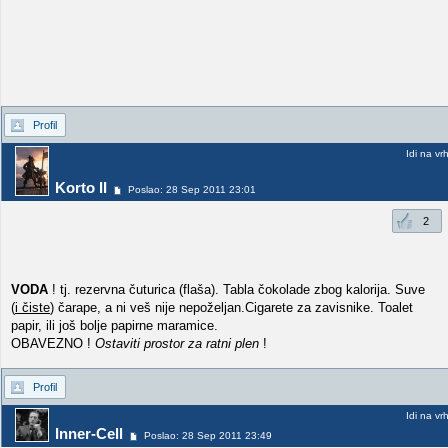
Profil
Idi na vr
Korto II
Poslao: 28 Sep 2011 23:01
2
VODA
! tj. rezervna čuturica (flaša). Tabla čokolade zbog kalorija. Suve
(
i čiste
) čarape, a ni veš nije nepoželjan.Cigarete za zavisnike. Toalet
papir, ili još bolje papirne maramice.
OBAVEZNO !
Ostaviti prostor za ratni plen
!
Profil
Idi na vr
Inner-Cell
Poslao: 28 Sep 2011 23:49