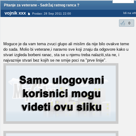
Pitanje za veterane - Sadržaj ratnog ranca ?
vojnik xxx
Idi na vr
Poslao: 28 Sep 2011 22:00
0
Moguce je da vam tema zvuci glupo ali mislim da nije bilo ovakve teme
do sada. Molio bi veterane,i naravno sve koji znaju da odgovore kako u
stvari izgleda borbeni ranac, sta se u njemu treba nalaziti,sta ne, i
najvaznije stvari bez kojih se ne smije poci na "prve linije".