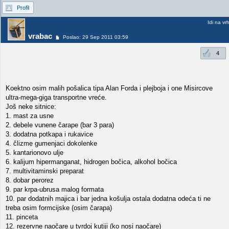
Profil
Idi na vr
vrabac
Poslao: 29 Sep 2011 03:59
4
Koektno osim malih pošalica tipa Alan Forda i plejboja i one Misircove
ultra-mega-giga transportne vreće.
Još neke sitnice:
1. mast za usne
2. debele vunene čarape (bar 3 para)
3. dodatna potkapa i rukavice
4. člizme gumenjaci dokolenke
5. kantarionovo ulje
6. kalijum hipermanganat, hidrogen bočica, alkohol bočica
7. multivitaminski preparat
8. dobar perorez
9. par krpa-ubrusa malog formata
10. par dodatnih majica i bar jedna košulja ostala dodatna odeća ti ne
treba osim formcijske (osim čarapa)
11. pinceta
12. rezervne naočare u tvrdoj kutiji (ko nosi naočare)