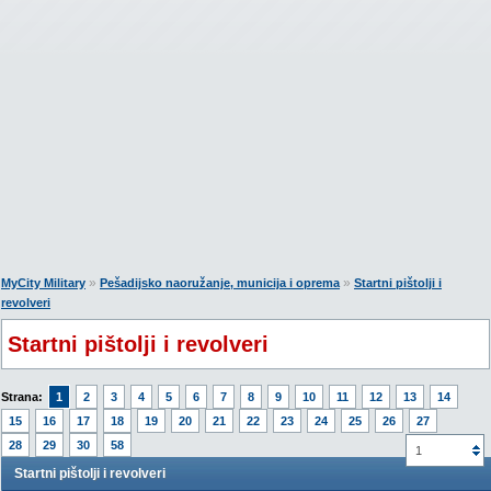
»
»
MyCity Military
Pešadijsko naoružanje, municija i oprema
Startni pištolji i
revolveri
Startni pištolji i revolveri
Strana:
1
2
3
4
5
6
7
8
9
10
11
12
13
14
15
16
17
18
19
20
21
22
23
24
25
26
27
28
29
30
58
1
Startni pištolji i revolveri