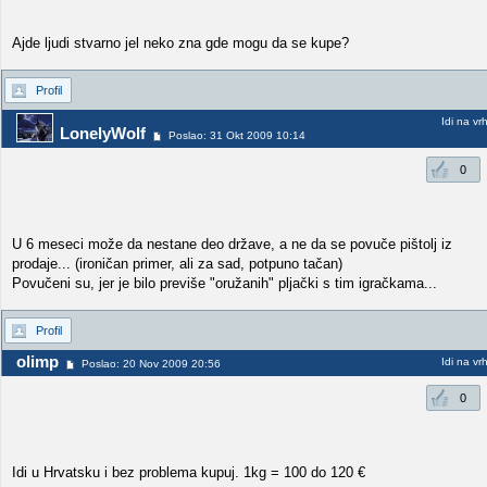
Ajde ljudi stvarno jel neko zna gde mogu da se kupe?
Profil
Idi na vr
LonelyWolf
Poslao: 31 Okt 2009 10:14
0
U 6 meseci može da nestane deo države, a ne da se povuče pištolj iz
prodaje... (ironičan primer, ali za sad, potpuno tačan)
Povučeni su, jer je bilo previše "oružanih" pljački s tim igračkama...
Profil
olimp
Idi na vr
Poslao: 20 Nov 2009 20:56
0
Idi u Hrvatsku i bez problema kupuj. 1kg = 100 do 120 €