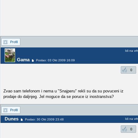
Profil
Idi na vr
Gama
Poslao: 03 Okt 2009 16:09
0
Zvao sam telefonom i nema u "Snajperu" rekli su da su povuceni iz
prodaje do daljnjeg. Jel moguce da se poruce iz inostranstva?
Profil
Dunes
Idi na vr
Poslao: 30 Okt 2009 23:48
0