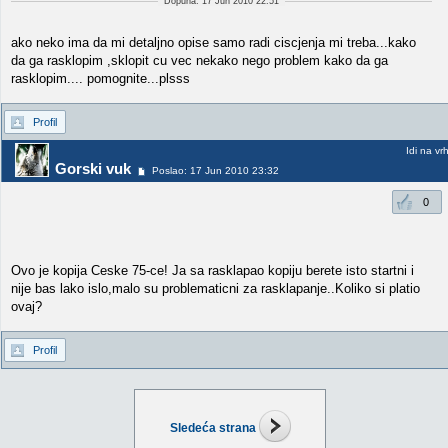
Dopuna: 17 Jun 2010 22:51
ako neko ima da mi detaljno opise samo radi ciscjenja mi treba...kako
da ga rasklopim ,sklopit cu vec nekako nego problem kako da ga
rasklopim.... pomognite...plsss
Profil
Idi na vr
Gorski vuk
Poslao: 17 Jun 2010 23:32
0
Ovo je kopija Ceske 75-ce! Ja sa rasklapao kopiju berete isto startni i
nije bas lako islo,malo su problematicni za rasklapanje..Koliko si platio
ovaj?
Profil
Sledeća strana