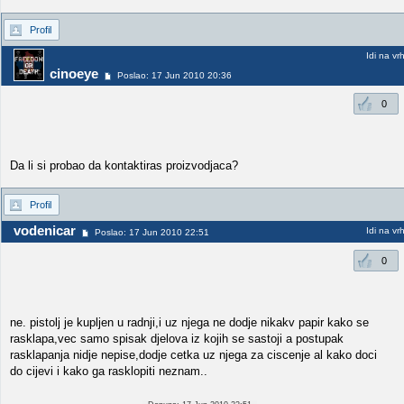
Profil
Idi na vr
cinoeye
Poslao: 17 Jun 2010 20:36
0
Da li si probao da kontaktiras proizvodjaca?
Profil
vodenicar
Idi na vr
Poslao: 17 Jun 2010 22:51
0
ne. pistolj je kupljen u radnji,i uz njega ne dodje nikakv papir kako se
rasklapa,vec samo spisak djelova iz kojih se sastoji a postupak
rasklapanja nidje nepise,dodje cetka uz njega za ciscenje al kako doci
do cijevi i kako ga rasklopiti neznam..