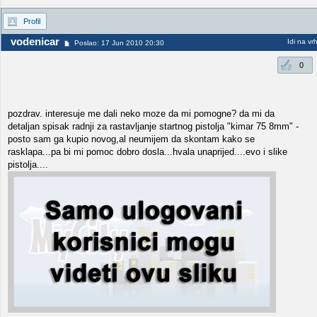
Profil
vodenicar
Idi na vr
Poslao: 17 Jun 2010 20:30
0
pozdrav. interesuje me dali neko moze da mi pomogne? da mi da
detaljan spisak radnji za rastavljanje startnog pistolja "kimar 75 8mm" -
posto sam ga kupio novog,al neumijem da skontam kako se
rasklapa...pa bi mi pomoc dobro dosla...hvala unaprijed....evo i slike
pistolja....