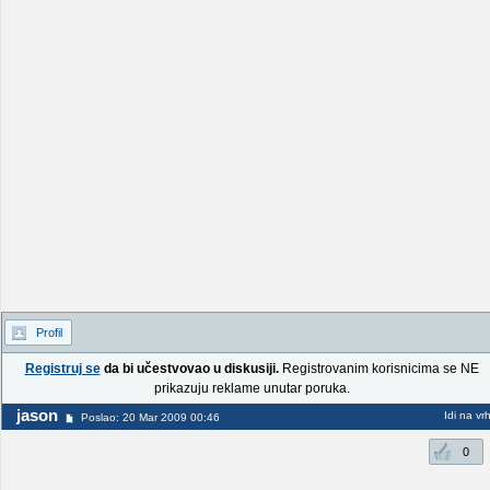
Profil
Registruj se
da bi učestvovao u diskusiji.
Registrovanim korisnicima se NE
prikazuju reklame unutar poruka.
jason
Idi na vr
Poslao: 20 Mar 2009 00:46
0