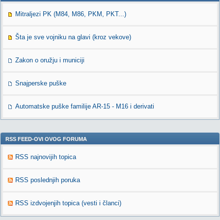
Mitraljezi PK (M84, M86, PKM, PKT...)
Šta je sve vojniku na glavi (kroz vekove)
Zakon o oružju i municiji
Snajperske puške
Automatske puške familije AR-15 - M16 i derivati
RSS FEED-OVI OVOG FORUMA
RSS najnovijih topica
RSS poslednjih poruka
RSS izdvojenjih topica (vesti i članci)