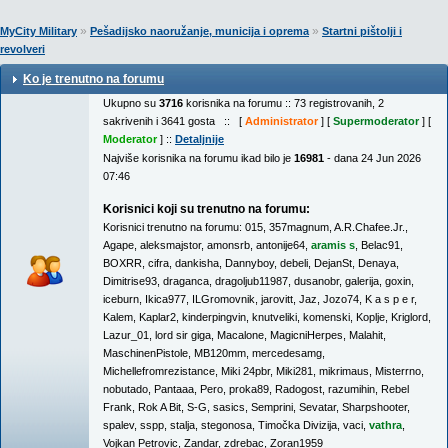
»
»
MyCity Military
Pešadijsko naoružanje, municija i oprema
Startni pištolji i
revolveri
Ko je trenutno na forumu
Ukupno su
3716
korisnika na forumu :: 73 registrovanih, 2
sakrivenih i 3641 gosta :: [
Administrator
] [
Supermoderator
] [
Moderator
] ::
Detaljnije
Najviše korisnika na forumu ikad bilo je
16981
- dana 24 Jun 2026
07:46
Korisnici koji su trenutno na forumu:
Korisnici trenutno na forumu:
015
,
357magnum
,
A.R.Chafee.Jr.
,
Agape
,
aleksmajstor
,
amonsrb
,
antonije64
,
aramis s
,
Belac91
,
BOXRR
,
cifra
,
dankisha
,
Dannyboy
,
debeli
,
DejanSt
,
Denaya
,
Dimitrise93
,
draganca
,
dragoljub11987
,
dusanobr
,
galerija
,
goxin
,
iceburn
,
Ikica977
,
ILGromovnik
,
jarovitt
,
Jaz
,
Jozo74
,
K a s p e r
,
Kalem
,
Kaplar2
,
kinderpingvin
,
knutveliki
,
komenski
,
Koplje
,
Kriglord
,
Lazur_01
,
lord sir giga
,
Macalone
,
MagicniHerpes
,
Malahit
,
MaschinenPistole
,
MB120mm
,
mercedesamg
,
Michellefromrezistance
,
Miki 24pbr
,
Miki281
,
mikrimaus
,
Misterrno
,
nobutado
,
Pantaaa
,
Pero
,
proka89
,
Radogost
,
razumihin
,
Rebel
Frank
,
Rok A Bit
,
S-G
,
sasics
,
Semprini
,
Sevatar
,
Sharpshooter
,
spalev
,
sspp
,
stalja
,
stegonosa
,
Timočka Divizija
,
vaci
,
vathra
,
Vojkan Petrovic
,
Zandar
,
zdrebac
,
Zoran1959