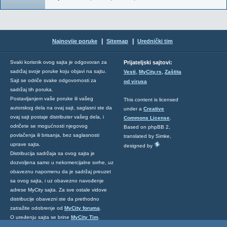
|
|
Najnovije poruke
Sitemap
Urednički tim
Svaki korisnik ovog sajta je odgovoran za
Prijateljski sajtovi:
,
,
sadržaj svoje poruke koju objavi na sajtu.
Vesti
MyCity.rs
Zaštita
Sajt se odriče svake odgovornosti za
od virusa
sadržaj tih poruka.
Postavljanjem vaše poruke ili vašeg
This content is licensed
autorskog dela na ovaj sajt, saglasni ste da
under a
Creative
ovaj sajt postaje distributer vašeg dela, i
Commons License
.
odričete se mogućnosti njegovog
Based on phpBB 2,
povlačenja ili brisanja, bez saglasnosti
translated by Simke,
uprave sajta.
designed by
Distribucija sadržaja sa ovog sajta je
dozvoljena samo u nekomercijalne svrhe, uz
obaveznu napomenu da je sadržaj preuzet
sa ovog sajta, i uz obavezno navođenje
adrese MyCity sajta. Za sve ostale vidove
distribucije obavezni ste da prethodno
zatražite odobrenje od
MyCity foruma
.
O uređenju sajta se brine
MyCity Tim
.
Ukoliko želite da nas kontaktirate kliknite