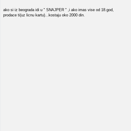
ako si iz beograda idi u " SNAJPER " ,i ako imas vise od 18.god,
prodace ti(uz licnu kartu)...kostaju oko 2000 din.