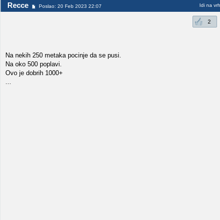
Recce
Idi na vr
Poslao: 20 Feb 2023 22:07
2
Na nekih 250 metaka pocinje da se pusi.
Na oko 500 poplavi.
Ovo je dobrih 1000+
...