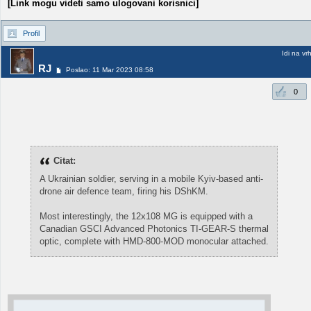
[Link mogu videti samo ulogovani korisnici]
Profil
Idi na vr
RJ
Poslao: 11 Mar 2023 08:58
0
Citat:
A Ukrainian soldier, serving in a mobile Kyiv-based anti-
drone air defence team, firing his DShKM.
Most interestingly, the 12x108 MG is equipped with a
Canadian GSCI Advanced Photonics TI-GEAR-S thermal
optic, complete with HMD-800-MOD monocular attached.