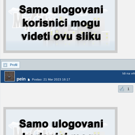
Profil
Idi na vr
pein
Poslao: 21 Mar 2023 16:17
1