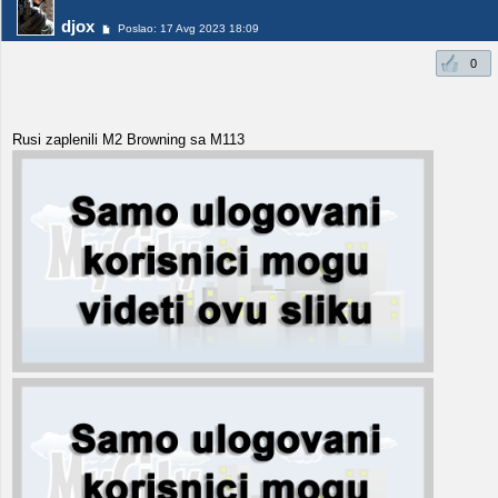
djox
Poslao: 17 Avg 2023 18:09
0
Rusi zaplenili M2 Browning sa M113