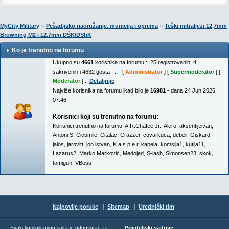
»
»
MyCity Military
Pešadijsko naoružanje, municija i oprema
Teški mitraljezi 12,7mm
Browning M2 i 12,7mm DŠK/DShK
Ko je trenutno na forumu
Ukupno su
4661
korisnika na forumu :: 25 registrovanih, 4
sakrivenih i 4632 gosta :: [
Administrator
] [
Supermoderator
] [
Moderator
] ::
Detaljnije
Najviše korisnika na forumu ikad bilo je
16981
- dana 24 Jun 2026
07:46
Korisnici koji su trenutno na forumu:
Korisnici trenutno na forumu:
A.R.Chafee.Jr.
,
Akiro
,
aksentijeivan
,
Antoni S
,
Cicumile
,
Citalac
,
Crazzer
,
cuvarkuca
,
debeli
,
Giskard
,
jalos
,
jarovitt
,
jon istvan
,
K a s p e r
,
kapela
,
komsija1
,
kutija11
,
Lazarus2
,
Marko Marković
,
Medojed
,
S-lash
,
Simonsen23
,
skok
,
tomigun
,
VBoss
|
|
Najnovije poruke
Sitemap
Urednički tim
Svaki korisnik ovog sajta je odgovoran za
Prijateljski sajtovi: