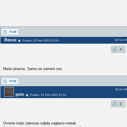
Profil
Recce
Idi na vr
Poslao: 20 Feb 2023 23:24
4
Nista strasno. Samo se zameni cev.
Profil
Idi na vr
pein
Poslao: 21 Feb 2023 12:51
0
Ovome malo zakovao valjda zaglavio metak