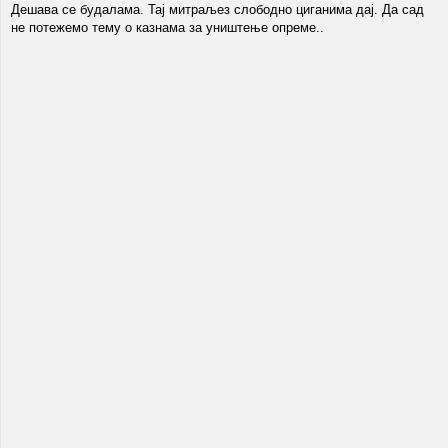
Дешава се будалама. Тај митраљез слободно циганима дај. Да сад
не потежемо тему о казнама за уништење опреме..