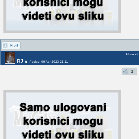
Profil
Idi na vr
RJ
Poslao: 06 Apr 2023 21:11
2