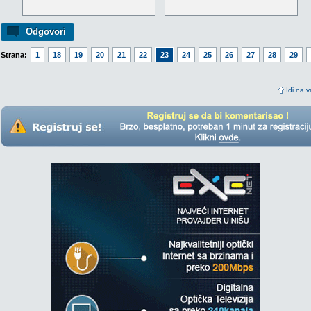
Odgovori
Strana:
1
18
19
20
21
22
23
24
25
26
27
28
29
Idi na v