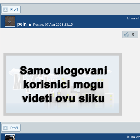
Profil
Idi na vr
pein
Poslao: 07 Avg 2023 23:15
0
Profil
Idi na vr