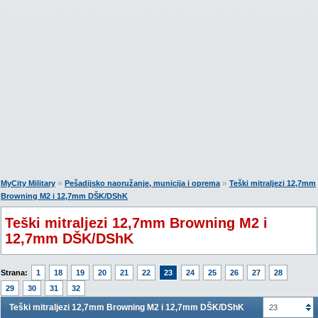
»
»
MyCity Military
Pešadijsko naoružanje, municija i oprema
Teški mitraljezi 12,7mm
Browning M2 i 12,7mm DŠK/DShK
Teški mitraljezi 12,7mm Browning M2 i
12,7mm DŠK/DShK
Strana:
1
18
19
20
21
22
23
24
25
26
27
28
29
30
31
32
Teški mitraljezi 12,7mm Browning M2 i 12,7mm DŠK/DShK
23