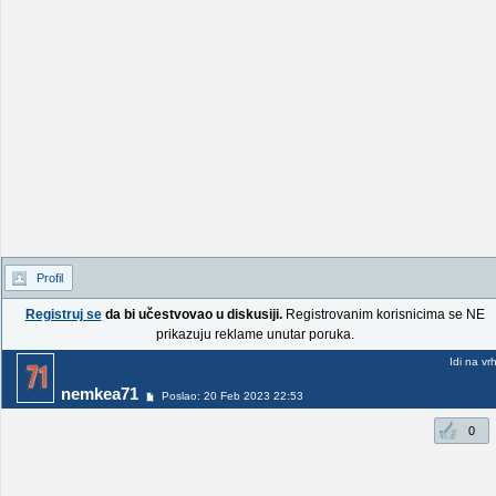
Profil
Registruj se
da bi učestvovao u diskusiji.
Registrovanim korisnicima se NE
prikazuju reklame unutar poruka.
Idi na vr
nemkea71
Poslao: 20 Feb 2023 22:53
0