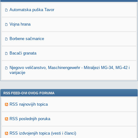
Automatska puška Tavor
Vojna hrana
Borbene sačmarice
Bacači granata
Njegovo veličanstvo, Maschinengewehr - Mitraljezi MG-34, MG-42 i
varijacije
RSS FEED-OVI OVOG FORUMA
RSS najnovijih topica
RSS poslednjih poruka
RSS izdvojenjih topica (vesti i članci)