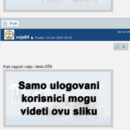
Profil
Idi na vr
voja64
Poslao: 13 Jun 2023 18:10
2
Kad zagusti valja i deda DŠK