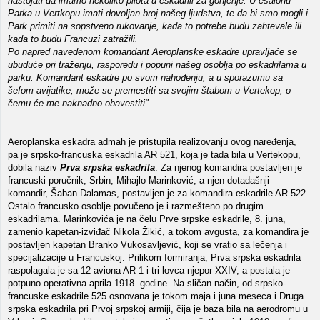
nastojati da imamo nekoliko pilota u eskadrili za gonjenje. U ešalonu
Parka u Vertkopu imati dovoljan broj našeg ljudstva, te da bi smo mogli i
Park primiti na sopstveno rukovanje, kada to potrebe budu zahtevale ili
kada to budu Francuzi zatražili.
Po napred navedenom komandant Aeroplanske eskadre upravljaće se
ubuduće pri traženju, rasporedu i popuni našeg osoblja po eskadrilama u
parku. Komandant eskadre po svom nahođenju, a u sporazumu sa
šefom avijatike, može se premestiti sa svojim štabom u Vertekop, o
čemu će me naknadno obavestiti".
Aeroplanska eskadra admah je pristupila realizovanju ovog naređenja,
pa je srpsko-francuska eskadrila AR 521, koja je tada bila u Vertekopu,
dobila naziv
Prva srpska eskadrila
. Za njenog komandira postavljen je
francuski poručnik, Srbin, Mihajlo Marinković, a njen dotadašnji
komandir, Šaban Dalamas, postavljen je za komandira eskadrile AR 522.
Ostalo francusko osoblje povučeno je i razmešteno po drugim
eskadrilama. Marinkovića je na čelu Prve srpske eskadrile, 8. juna,
zamenio kapetan-izviđač Nikola Žikić, a tokom avgusta, za komandira je
postavljen kapetan Branko Vukosavljević, koji se vratio sa lečenja i
specijalizacije u Francuskoj. Prilikom formiranja, Prva srpska eskadrila
raspolagala je sa 12 aviona AR 1 i tri lovca njepor XXIV, a postala je
potpuno operativna aprila 1918. godine. Na sličan način, od srpsko-
francuske eskadrile 525 osnovana je tokom maja i juna meseca i Druga
srpska eskadrila pri Prvoj srpskoj armiji, čija je baza bila na aerodromu u