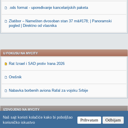
.ods format - upoređivanje kancelarijskih paketa
Zlatibor – Namešten dvosoban stan 37 m&#178; | Panoramski
pogled | Direktno od vlasnika
U FOKUSU NA MYCITY
Rat Izrael i SAD protiv Irana 2026
Orešnik
Nabavka borbenih aviona Rafal za vojsku Srbije
IZDVOJENO NA MYCITY
Naš sajt koristi kolačiće kako bi poboljšao
Prihvatam
Odbijam
Specijalna vojna operacija u Ukrajini, 2026. komentari
korisničko iskustvo