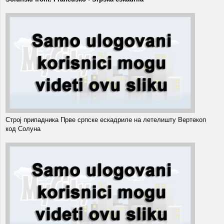
Строј припадника Прве српске ескадриле на летелишту Вертекоп
код Солуна