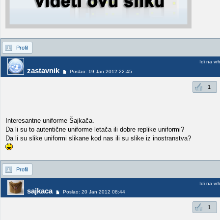
Profil
Idi na vr
zastavnik
Poslao: 19 Jan 2012 22:45
1
Interesantne uniforme Šajkača.
Da li su to autentične uniforme letača ili dobre replike uniformi?
Da li su slike uniformi slikane kod nas ili su slike iz inostranstva?
Profil
Idi na vr
sajkaca
Poslao: 20 Jan 2012 08:44
1