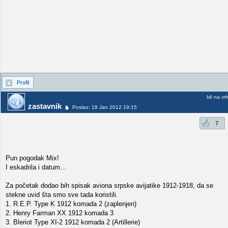
Profil
Idi na vr
zastavnik
Poslao: 18 Jan 2012 19:15
7
Pun pogodak Mix!
I eskadrila i datum...
Za početak dodao bih spisak aviona srpske avijatike 1912-1918, da se
stekne uvid šta smo sve tada koristili.
1. R.E.P. Type K 1912 komada 2 (zaplenjen)
2. Henry Farman XX 1912 komada 3
3. Bleriot Type XI-2 1912 komada 2 (Artillerie)