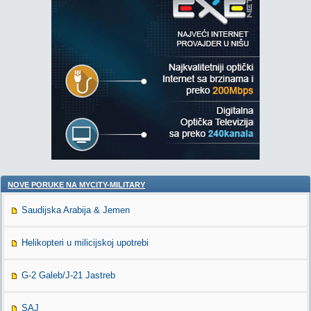
NOVE PORUKE NA MYCITY-MILITARY
Saudijska Arabija & Jemen
Helikopteri u milicijskoj upotrebi
G-2 Galeb/J-21 Jastreb
SAJ