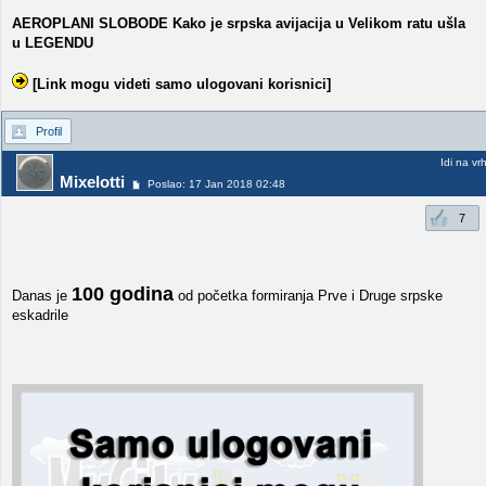
AEROPLANI SLOBODE Kako je srpska avijacija u Velikom ratu ušla
u LEGENDU
[Link mogu videti samo ulogovani korisnici]
Profil
Idi na vr
Mixelotti
Poslao: 17 Jan 2018 02:48
7
100 godina
Danas je
od početka formiranja Prve i Druge srpske
eskadrile