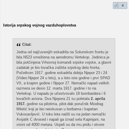
4
Istorija srpskog vojnog vazduhoplovstva
Citat:
Jedna od najčuvenijih eskadrila na Solunskom frontu je
bila N523 smeštena na aerodromu Vertekop. Jedinica je
bila potčinjena Vrhovnoj komandi srpske vojske, a glavni
zadatak je bio lovačka zaštita srpskog dela fronta.
Početkom 1917. godine eskadrila dobija Njepor 23 i 24
(Video:Njepor 24 u letu), a u leto iste godine i prvi SPAD
VII, a krajem godine i Njepor 27. Nemački napad velikih
razmera se desio 12. marta 1917. godine i to na
Vertekop. U napadu je učestvovalo 18 bombardera i 6
lovačkih aviona. Dva Njepora 21 su poletala
2. aprila
1917.
godine sa pilotima, pilot-đak poručnik Miodrag
Miletić koji je bio neiskusan u borbama i kapetan
Vukosavljević. U toku leta naišli su na jedan nemački
Avijatik C dvosed i napali ga iznad sela Kapinjani, na
visini od 4000 metara. Uspeli su da mu priđu i otvore