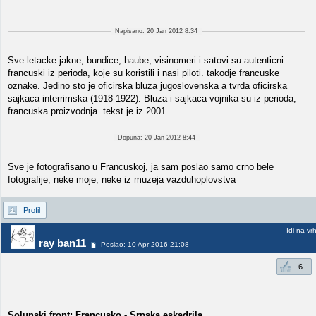
Napisano: 20 Jan 2012 8:34
Sve letacke jakne, bundice, haube, visinomeri i satovi su autenticni
francuski iz perioda, koje su koristili i nasi piloti. takodje francuske
oznake. Jedino sto je oficirska bluza jugoslovenska a tvrda oficirska
sajkaca interrimska (1918-1922). Bluza i sajkaca vojnika su iz perioda,
francuska proizvodnja. tekst je iz 2001.
Dopuna: 20 Jan 2012 8:44
Sve je fotografisano u Francuskoj, ja sam poslao samo crno bele
fotografije, neke moje, neke iz muzeja vazduhoplovstva
Profil
Idi na vr
ray ban11
Poslao: 10 Apr 2016 21:08
6
Solunski front: Francusko - Srpska eskadrila