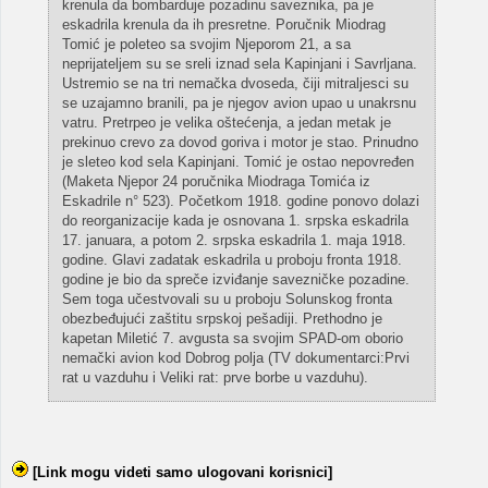
krenula da bombarduje pozadinu saveznika, pa je
eskadrila krenula da ih presretne. Poručnik Miodrag
Tomić je poleteo sa svojim Njeporom 21, a sa
neprijateljem su se sreli iznad sela Kapinjani i Savrljana.
Ustremio se na tri nemačka dvoseda, čiji mitraljesci su
se uzajamno branili, pa je njegov avion upao u unakrsnu
vatru. Pretrpeo je velika oštećenja, a jedan metak je
prekinuo crevo za dovod goriva i motor je stao. Prinudno
je sleteo kod sela Kapinjani. Tomić je ostao nepovređen
(Maketa Njepor 24 poručnika Miodraga Tomića iz
Eskadrile n° 523). Početkom 1918. godine ponovo dolazi
do reorganizacije kada je osnovana 1. srpska eskadrila
17. januara, a potom 2. srpska eskadrila 1. maja 1918.
godine. Glavi zadatak eskadrila u proboju fronta 1918.
godine je bio da spreče izviđanje savezničke pozadine.
Sem toga učestvovali su u proboju Solunskog fronta
obezbeđujući zaštitu srpskoj pešadiji. Prethodno je
kapetan Miletić 7. avgusta sa svojim SPAD-om oborio
nemački avion kod Dobrog polja (TV dokumentarci:Prvi
rat u vazduhu i Veliki rat: prve borbe u vazduhu).
[Link mogu videti samo ulogovani korisnici]