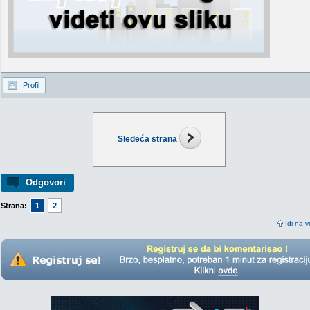
Profil
Sledeća strana
Odgovori
Strana:
1
2
Idi na v