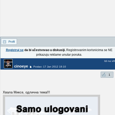
Profil
Registruj se
da bi učestvovao u diskusiji.
Registrovanim korisnicima se NE
prikazuju reklame unutar poruka.
Idi na vr
cinoeye
Poslao: 17 Jan 2012 18:10
1
Хвала Миксе, одлична тема!!!