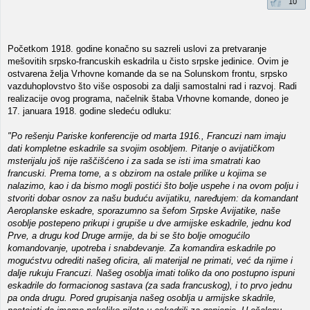
10
Početkom 1918. godine konačno su sazreli uslovi za pretvaranje
mešovitih srpsko-francuskih eskadrila u čisto srpske jedinice. Ovim je
ostvarena želja Vrhovne komande da se na Solunskom frontu, srpsko
vazduhoplovstvo što više osposobi za dalji samostalni rad i razvoj. Radi
realizacije ovog programa, načelnik štaba Vrhovne komande, doneo je
17. januara 1918. godine sledeću odluku:
"Po rešenju Pariske konferencije od marta 1916., Francuzi nam imaju
dati kompletne eskadrile sa svojim osobljem. Pitanje o avijatičkom
msterijalu još nije raščišćeno i za sada se isti ima smatrati kao
francuski. Prema tome, a s obzirom na ostale prilike u kojima se
nalazimo, kao i da bismo mogli postići što bolje uspehe i na ovom polju i
stvoriti dobar osnov za našu buduću avijatiku, naređujem: da komandant
Aeroplanske eskadre, sporazumno sa šefom Srpske Avijatike, naše
osoblje postepeno prikupi i grupiše u dve armijske eskadrile, jednu kod
Prve, a drugu kod Druge armije, da bi se što bolje omogućilo
komandovanje, upotreba i snabdevanje. Za komandira eskadrile po
mogućstvu odrediti našeg oficira, ali materijal ne primati, već da njime i
dalje rukuju Francuzi. Našeg osoblja imati toliko da ono postupno ispuni
eskadrile do formacionog sastava (za sada francuskog), i to prvo jednu
pa onda drugu. Pored grupisanja našeg osoblja u armijske skadrile,