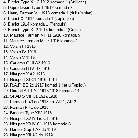
4. Bleriot Type XII-2 1912 komada 1 (Artillerie)
5. Deperdussin Type T 1912 komada 2
6. Henry Farman VII 1913 komada 1 (duks/biplan)
7. Bleriot XI 1914 komada 1 (zaplenjen)
8. Bleriot 1914 komada 1 (Penguin)
9. Bleriot Type XI-2 1915 komada 2 (Genie)
10. Maurice Farman MF 11 1916 komada 5
11. Maurice Farman MF 7 1916 komada 1
12. Voisin III 1916
13. Voisin IV 1916
14. Voisin V 1916
15. Caudron G III A2 1916
16. Caudron B IV B2 1916
17. Nieuport X A2 1916
18. Nieuport XI C1 1916 BEBE
19. R.A.F. BE 2c 1917 komad 1 (let u Toplicu)
20. Dorand AR 1 A2 1917/1918 komada 14
21. SPAD S VII C1 1917/1918
22. Farman F 40 do 1918 ca: AR 1; AR 2
23. Farman F 41 do 1918
24. Breguet Type XIV 1918
25. Nieuport XXIV bis C1 1918
26. Nieuport XXIV C1 1918 komada 8
27. Hanriot Sop 1 A2 do 1919
28. Nieuport XII A2 do 1919