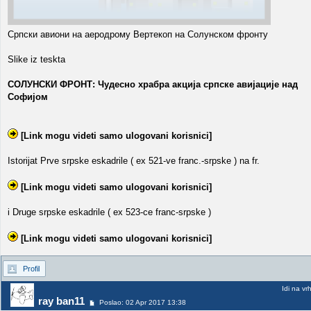
Српски авиони на аеродрому Вертекоп на Солунском фронту
Slike iz teskta
СОЛУНСКИ ФРОНТ: Чудесно храбра акција српске авијације над
Софијом
[Link mogu videti samo ulogovani korisnici]
Istorijat Prve srpske eskadrile ( ex 521-ve franc.-srpske ) na fr.
[Link mogu videti samo ulogovani korisnici]
i Druge srpske eskadrile ( ex 523-ce franc-srpske )
[Link mogu videti samo ulogovani korisnici]
Profil
Idi na vr
ray ban11
Poslao: 02 Apr 2017 13:38