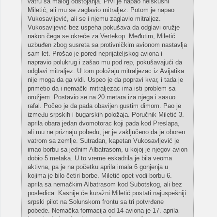
vatru sa malog odstojanja. Prvi je napao neiskusni
Miletić, ali mu se zaglavio mitraljez. Potom je napao
Vukosavljević, ali se i njemu zaglavio mitraljez.
Vukosavljević bez uspeha pokušava da odglavi oružje
nakon čega se okreće za Vertekop. Međutim, Miletić
uzbuđen zbog susreta sa protivničkim avionom nastavlja
sam let. Prošao je pored neprijateljskog aviona i
napravio polukrug i zašao mu pod rep, pokušavajući da
odglavi mitraljez. U tom položaju mitraljezac iz Avijatika
nije moga da ga vidi. Uspeo je da popravi kvar, i tada je
primetio da i nemački mitraljezac ima isti problem sa
oružjem. Postavio se na 20 metara iza njega i sasuo
rafal. Počeo je da pada obavijen gustim dimom. Pao je
između srpskih i bugarskih položaja. Poručnik Miletić 3.
aprila obara jedan dvomotorac koji pada kod Preslapa,
ali mu ne priznaju pobedu, jer je zaključeno da je oboren
vatrom sa zemlje. Sutradan, kapetan Vukosavljević je
imao borbu sa jednim Albatrasom, u kojoj je njegov avion
dobio 5 metaka. U to vreme eskadrila je bila veoma
aktivna, pa je na početku aprila imala 6 gonjenja u
kojima je bilo četiri borbe. Miletić opet vodi borbu 6.
aprila sa nemačkim Albatrasom kod Subotskog, ali bez
posledica. Kasnije će kuražni Miletić postati najuspešniji
srpski pilot na Solunskom frontu sa tri potvrđene
pobede. Nemačka formacija od 14 aviona je 17. aprila