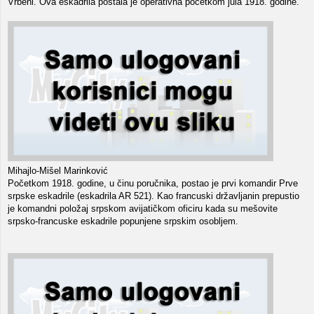
Vrbeni. Ova eskadrila postala je operativna početkom jula 1918. godine.
Mihajlo-Mišel Marinković
Početkom 1918. godine, u činu poručnika, postao je prvi komandir Prve
srpske eskadrile (eskadrila AR 521). Kao francuski državljanin prepustio
je komandni položaj srpskom avijatičkom oficiru kada su mešovite
srpsko-francuske eskadrile popunjene srpskim osobljem.