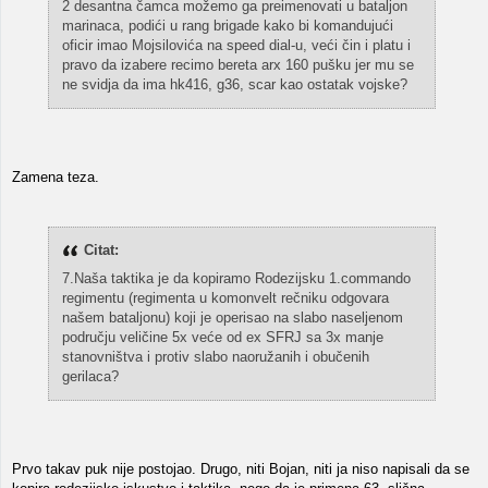
2 desantna čamca možemo ga preimenovati u bataljon
marinaca, podići u rang brigade kako bi komandujući
oficir imao Mojsilovića na speed dial-u, veći čin i platu i
pravo da izabere recimo bereta arx 160 pušku jer mu se
ne svidja da ima hk416, g36, scar kao ostatak vojske?
Zamena teza.
Citat:
7.Naša taktika je da kopiramo Rodezijsku 1.commando
regimentu (regimenta u komonvelt rečniku odgovara
našem bataljonu) koji je operisao na slabo naseljenom
području veličine 5x veće od ex SFRJ sa 3x manje
stanovništva i protiv slabo naoružanih i obučenih
gerilaca?
Prvo takav puk nije postojao. Drugo, niti Bojan, niti ja niso napisali da se