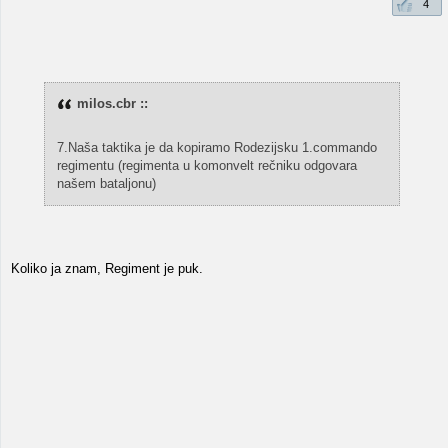
4
milos.cbr ::
7.Naša taktika je da kopiramo Rodezijsku 1.commando
regimentu (regimenta u komonvelt rečniku odgovara
našem bataljonu)
Koliko ja znam, Regiment je puk.