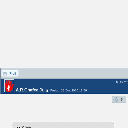
Profil
Idi na vr
A.R.Chafee.Jr.
Poslao: 22 Dec 2020 17:56
8
Citat: