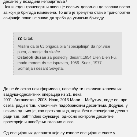
десанте у позадини непријатеља?
Чак и један транспортни авион је сасвим довољан да заврши посао
за који је бригада намењена. То што је тренутно стање транспортне
авијације лоше не значи да треба да укинемо бригаду.
Citat:
Mislim da bi 63.brigada bila "specijalnija" da npr.više
puca, a manje da skače.
Ostadoh dužan
za poslednji desant.1954 Dien Bien Fu,
mada moram ds se ispravim, 1956. Suez, 1977.
Somalija i desant Sovjeta.
Да не би остао неинформисан, навешћу ти неколико класичних
ваздушнодесантних операција из 21. века:
2001. Авганистан, 2003. Ирак, 2013 Мали... Међутим, овде се, пре
свега, ради о тзв. класичним падобранским десантима. Додуше, у
некима од њих је, као претходница, коришћен и специјални десант
ради тзв. pathfinders функције, односно контроле десантне
просторије и навођења главних снага.
Од специјалних десаната које су извеле специјалне снаге у