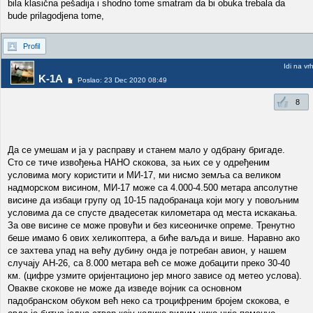
bila klasična pešadija i shodno tome smatram da bi obuka trebala da
bude prilagodjena tome,
Profil
Idi na vr
K-1A
Poslao: 23 Dec 2020 08:49
8
Да се умешам и ја у расправу и станем мало у одбрану бригаде.
Сто се тиче извођења HAHO скокова, за њих се у одређеним
условима могу користити и МИ-17, ми нисмо земља са великом
надморском висином, МИ-17 може са 4.000-4.500 метара апсолутне
висине да избаци групу од 10-15 падобранаца који могу у повољним
условима да се спусте двадесетак километара од места искакања.
За ове висине се може провући и без кисеоничке опреме. Тренутно
беше имамо 6 ових хеликоптера, а биће ваљда и више. Наравно ако
се захтева упад на већу дубину онда је потребан авион, у нашем
случају АН-26, са 8.000 метара већ се може добацити преко 30-40
км. (цифре узмите оријентационо јер много зависе од метео услова).
Овакве скокове не може да изведе војник са основном
падобранском обуком већ неко са троцифреним бројем скокова, е