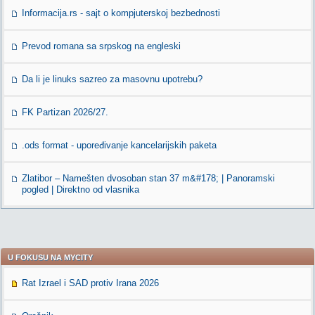
Informacija.rs - sajt o kompjuterskoj bezbednosti
Prevod romana sa srpskog na engleski
Da li je linuks sazreo za masovnu upotrebu?
FK Partizan 2026/27.
.ods format - upoređivanje kancelarijskih paketa
Zlatibor – Namešten dvosoban stan 37 m&#178; | Panoramski
pogled | Direktno od vlasnika
U FOKUSU NA MYCITY
Rat Izrael i SAD protiv Irana 2026