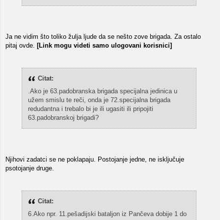
Ja ne vidim što toliko žulja ljude da se nešto zove brigada. Za ostalo
pitaj ovde.
[Link mogu videti samo ulogovani korisnici]
Citat:
.Ako je 63.padobranska brigada specijalna jedinica u
užem smislu te reči, onda je 72.specijalna brigada
redudantna i trebalo bi je ili ugasiti ili pripojiti
63.padobranskoj brigadi?
Njihovi zadatci se ne poklapaju. Postojanje jedne, ne isključuje
psotojanje druge.
Citat:
6.Ako npr. 11.pešadijski bataljon iz Pančeva dobije 1 do