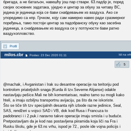
бригада, а не батаљон, навешћу још пар ствари. 63.падбр је, поред
својих основних задатака, уједно и центар за обуку за читаву ВС,
једина је јединица која се бави снабдевањем из ваздуха. Ако се
упоредимо са нпр. Грчком, коју сам намерно навео ради сразмерног
поређења, тамо постоји центар за падобранску обуку као засебна
јединица, а снабдевањем из ваздуха се у потпуности бави ратно
ваздухопловство.
Profil
milos.cbr
Idi na vr
Poslao: 23 Dec 2020 01:11
5
@machak, i Avganistan i Irak su desantne operacije na teritoriju pod
kontrolom priateljskih snaga (Kurda ili tzv.Severne Alijanse) odakle
nastavljaju pešice.Mali ne bih komentarisao, realno tamo su mogli kako
hteli, a imaju ozbiljnu transportnu avijaciju, pa što da ne iskoriste.
Što se tiče tih tzv specijalnih desanta njih izbode razne jedinice, Seal,
SAS, rendžeri u vojsci SAD i VB, dok kod Rusa i Francuza to
padobranci i i 2.puk.i naravno takve operacije imaju smisla i u buduće.
Pretpostavljam da je kod nas postavljena piiramida koja liči na Fra i
Rusku školu, gde je 63.ns vrhu, ispod je 72., posle ide vojna policijs i