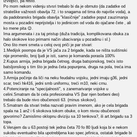
izvidjsči, pa resto.
Po mom nekom videnju stvsri trebalo bi da je obrnuto (da zadatke od
strateške važnosti obavlja 72. i to snagama od tima do najviše voda), a
da padobransks brigada obavlja "klasičnije" zadatke poput zauzimanja
mosta u pozadini neprijstelja i to jedinicom od voda do ojačane čete , ali
ko mene pita 😉.
Ima argumenata i za taj pristup (duža tradicija, komplikovana obuka za
halo skokove kso primarni način ubacivanja u pozadinu i sl.)
Ono što meni smeta u celoj ovoj priči je par stvari:
1.Medijsk poompa da je VS jača za 2 brigade, kada se ništa suštinski
nije promenilo, broj ljudi je isti, samo je komanda porasla 100%
2.Kupus armija, jedna brigada četnog, druga batsjonskog, trećs isto
batsljonskog s tim što je jedna četa popunjena, druga na pola, treća ima
samo komandu.
3.Armija počinje da liči na neku feudalnu vojsku, jedni imaju g36, jedni
scar, treći hk416, jedni smb uniformu, treći m10, neki crnu.
4.Potenciranje na "specijalnosti", s zanemarivanje vojske u
celini.Smatram da bi cela profesionalna VS (bar njen borbeni deo)
trebalo da bude nivo obučenosti 63. (minus skokovi).
5.Smatram da stvari treba nazvati pravim imenom, ako je cela brigada
spala na 1 an2 i 6 skokova tokom obuke, o kom nivou obučenosti
govorimo? Zamislimo oklopnu diviziju sa 10 tenkova?, ili art.brigadu sa 3
topa.
6.Verujem da u 63.postoji tek jedna četa 70 fo 80 ljudi koja bi e nekom
sukobu eventualno bila upotrebljena kao spec.jefinica, ostatak brigade bi