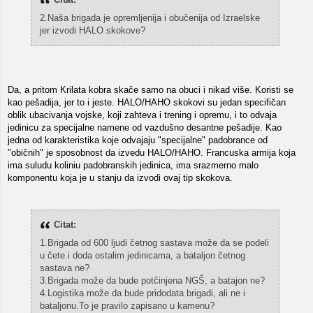
2.Naša brigada je opremljenija i obučenija od Izraelske
jer izvodi HALO skokove?
Da, a pritom Krilata kobra skače samo na obuci i nikad više. Koristi se
kao pešadija, jer to i jeste. HALO/HAHO skokovi su jedan specifičan
oblik ubacivanja vojske, koji zahteva i trening i opremu, i to odvaja
jedinicu za specijalne namene od vazdušno desantne pešadije. Kao
jedna od karakteristika koje odvajaju "specijalne" padobrance od
"običnih" je sposobnost da izvedu HALO/HAHO. Francuska armija koja
ima suludu koliniu padobranskih jedinica, ima srazmerno malo
komponentu koja je u stanju da izvodi ovaj tip skokova.
Citat:
1.Brigada od 600 ljudi četnog sastava može da se podeli
u čete i doda ostalim jedinicama, a bataljon četnog
sastava ne?
3.Brigada može da bude potčinjena NGŠ, a batajon ne?
4.Logistika može da bude pridodata brigadi, ali ne i
bataljonu.To je pravilo zapisano u kamenu?