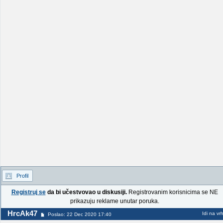
Profil
Registruj se
da bi učestvovao u diskusiji.
Registrovanim korisnicima se NE
prikazuju reklame unutar poruka.
HrcAk47
Idi na vr
Poslao: 22 Dec 2020 17:40