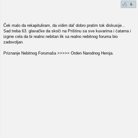
6
Ček malo da rekapituliram, da vidim dal' dobro pratim tok diskusije...
Sad treba 63. glavačke da skoči na Prištinu sa sve kuvarima i ćatama i
izgine cela da bi realno nebitan lik sa realno nebitnog foruma bio
zadovoljan.
Priznanje Nebitnog Forumaša >>>>> Orden Narodnog Heroja.