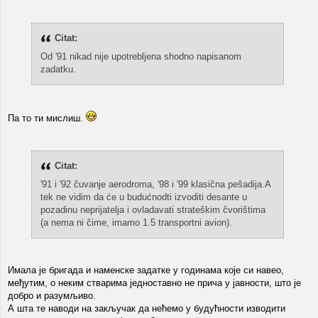
Citat:
Od '91 nikad nije upotrebljena shodno napisanom
zadatku.
Па то ти мислиш.
Citat:
'91 i '92 čuvanje aerodroma, '98 i '99 klasična pešadija.A
tek ne vidim da će u budućnodti izvoditi desante u
pozadinu neprijatelja i ovladavati strateškim čvorištima
(a nema ni čime, imamo 1.5 transportni avion).
Имала је бригада и наменске задатке у годинама које си навео,
међутим, о неким стварима једноставно не прича у јавности, што је
добро и разумљиво.
А шта те наводи на закључак да нећемо у будућности изводити