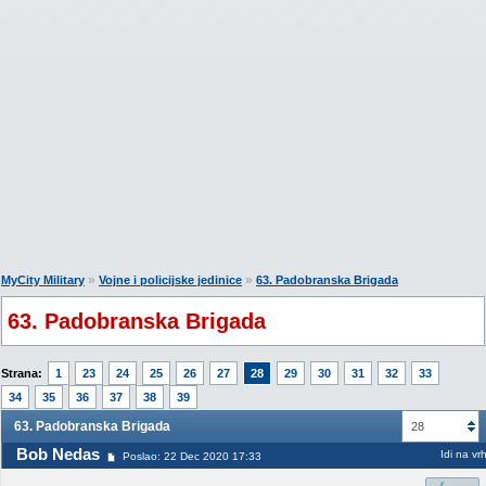
»
»
MyCity Military
Vojne i policijske jedinice
63. Padobranska Brigada
63. Padobranska Brigada
Strana:
1
23
24
25
26
27
28
29
30
31
32
33
34
35
36
37
38
39
63. Padobranska Brigada
28
Bob Nedas
Idi na vr
Poslao: 22 Dec 2020 17:33