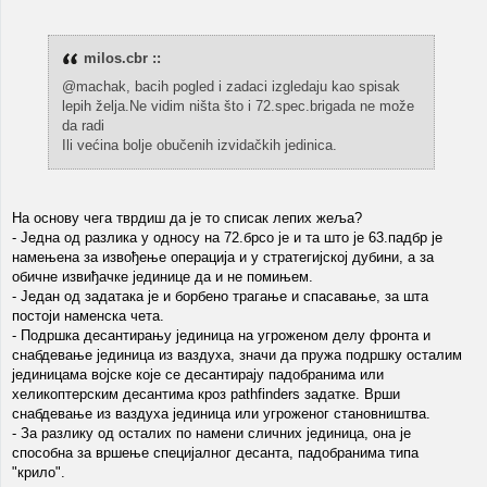
milos.cbr ::
@machak, bacih pogled i zadaci izgledaju kao spisak
lepih želja.Ne vidim ništa što i 72.spec.brigada ne može
da radi
Ili većina bolje obučenih izvidačkih jedinica.
На основу чега тврдиш да је то списак лепих жеља?
- Једна од разлика у односу на 72.брсо је и та што је 63.падбр је
намењена за извођење операција и у стратегијској дубини, а за
обичне извиђачке јединице да и не помињем.
- Један од задатака је и борбено трагање и спасавање, за шта
постоји наменска чета.
- Подршка десантирању јединица на угроженом делу фронта и
снабдевање јединица из ваздуха, значи да пружа подршку осталим
јединицама војске које се десантирају падобранима или
хеликоптерским десантима кроз pathfinders задатке. Врши
снабдевање из ваздуха јединица или угроженог становништва.
- За разлику од осталих по намени сличних јединица, она је
способна за вршење специјалног десанта, падобранима типа
"крило".