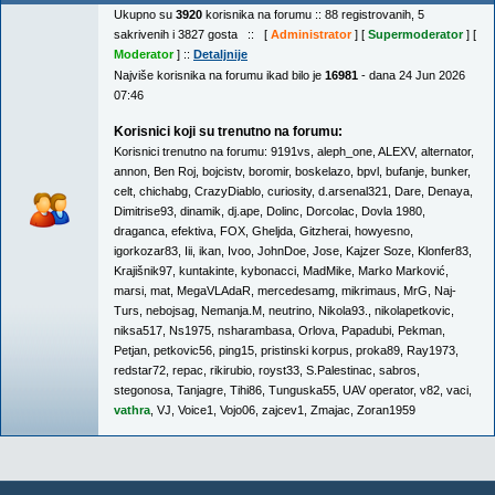
Ukupno su
3920
korisnika na forumu :: 88 registrovanih, 5
sakrivenih i 3827 gosta :: [
Administrator
] [
Supermoderator
] [
Moderator
] ::
Detaljnije
Najviše korisnika na forumu ikad bilo je
16981
- dana 24 Jun 2026
07:46
Korisnici koji su trenutno na forumu:
Korisnici trenutno na forumu:
9191vs
,
aleph_one
,
ALEXV
,
alternator
,
annon
,
Ben Roj
,
bojcistv
,
boromir
,
boskelazo
,
bpvl
,
bufanje
,
bunker
,
celt
,
chichabg
,
CrazyDiablo
,
curiosity
,
d.arsenal321
,
Dare
,
Denaya
,
Dimitrise93
,
dinamik
,
dj.ape
,
Dolinc
,
Dorcolac
,
Dovla 1980
,
draganca
,
efektiva
,
FOX
,
Gheljda
,
Gitzherai
,
howyesno
,
igorkozar83
,
Iii
,
ikan
,
Ivoo
,
JohnDoe
,
Jose
,
Kajzer Soze
,
Klonfer83
,
Krajišnik97
,
kuntakinte
,
kybonacci
,
MadMike
,
Marko Marković
,
marsi
,
mat
,
MegaVLAdaR
,
mercedesamg
,
mikrimaus
,
MrG
,
Naj-
Turs
,
nebojsag
,
Nemanja.M
,
neutrino
,
Nikola93.
,
nikolapetkovic
,
niksa517
,
Ns1975
,
nsharambasa
,
Orlova
,
Papadubi
,
Pekman
,
Petjan
,
petkovic56
,
ping15
,
pristinski korpus
,
proka89
,
Ray1973
,
redstar72
,
repac
,
rikirubio
,
royst33
,
S.Palestinac
,
sabros
,
stegonosa
,
Tanjagre
,
Tihi86
,
Tunguska55
,
UAV operator
,
v82
,
vaci
,
vathra
,
VJ
,
Voice1
,
Vojo06
,
zajcev1
,
Zmajac
,
Zoran1959