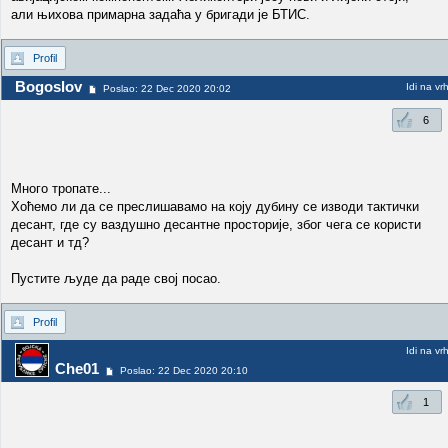
али њихова примарна задаћа у бригади је БТИС.
Profil
Bogoslov
Idi na vr
Poslao: 22 Dec 2020 20:02
6
Много тропате...
Хоћемо ли да се преслишавамо на коју дубину се изводи тактички
десант, где су ваздушно десантне просторије, због чега се користи
десант и тд?
Пустите људе да раде свој посао.
Profil
Idi na vr
Che01
Poslao: 22 Dec 2020 20:10
1