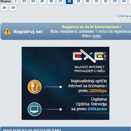
Strana:
1
23
24
25
26
27
28
29
30
31
32
33
34
38
39
Idi na v
NOVE PORUKE NA MYCITY-MILITARY