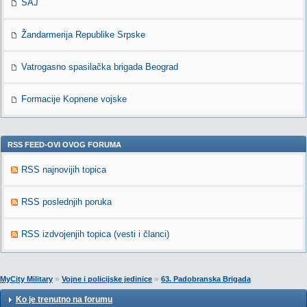
SAJ
Žandarmerija Republike Srpske
Vatrogasno spasilačka brigada Beograd
Formacije Kopnene vojske
RSS FEED-OVI OVOG FORUMA
RSS najnovijih topica
RSS poslednjih poruka
RSS izdvojenjih topica (vesti i članci)
»
»
MyCity Military
Vojne i policijske jedinice
63. Padobranska Brigada
Ko je trenutno na forumu