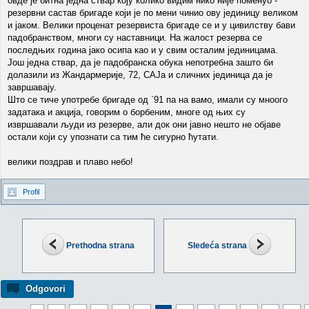
овде је битна једна ствар коју колико видим нико није поменуо -
резервни састав бригаде који је по мени чинио ову јединицу великом
и јаком. Велики проценат резервиста бригаде се и у цивилству бави
падобранством, многи су наставници. На жалост резерва се
последњих година јако осипа као и у свим осталим јединицама.
Још једна ствар, да је падобранска обука непотребна зашто би
долазили из Жандармерије, 72, САЈа и сличних јединица да је
завршавају.
Што се тиче употребе бригаде од `91 па на вамо, имали су мноого
задатака и акција, говорим о борбеним, многе од њих су
извршавали људи из резерве, али док они јавно нешто не објаве
остали који су упознати са тим ће сигурно ћутати.
велики поздрав и плаво небо!
Profil
Prethodna strana
Sledeća strana
Odgovori