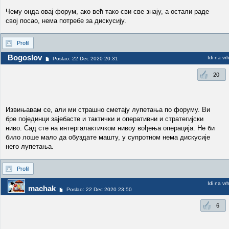
Чему онда овај форум, ако већ тако сви све знају, а остали раде
свој посао, нема потребе за дискусију.
Profil
Bogoslov
Idi na vr
Poslao: 22 Dec 2020 20:31
20
Извињавам се, али ми страшно сметају лупетања по форуму. Ви
бре појединци зајебасте и тактички и оперативни и стратегијски
ниво. Сад сте на интергалактичком нивоу вођења операција. Не би
било лоше мало да обуздате машту, у супротном нема дискусије
него лупетања.
Profil
Idi na vr
machak
Poslao: 22 Dec 2020 23:50
6