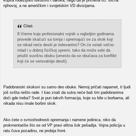
kopira rodezijsko iskustvo i taktika, nego da je primena 63. slična
njihovoj, a ne američkim i svojetskim VD divizijama.
Citat:
8.Vreme koje profesionalni vojnik u najboljim godinama
provede skačući sa tornja i spremajući se za skok koji
se nikad neće desiti je irelevantno? On će ostati večno
mlad i u dobroj fizičkoj spremi, tako da može sebi da
priušti suvišnu obuku (umesto da se obučava za konflikt
koji će se verovatnije desiti).
Padobranski skokovi su samo deo obuke. Nemoj pričati napamet, ti ljudi
još svšta nešto rade. I kao znaš da sutra neće baš tim padobranima
doći gde treba? Svet je pun takvih formacija, koje su bile u borbama, ali
nikada nisu imale borbni skok.
Ako ćete o svrsishodnosti opremanja i namene jedinica, niko da
prokmentariše što se od VP pravi elitna šok pešadija. Vojna policija u
ratu čuva pozadinu, ne probija front.