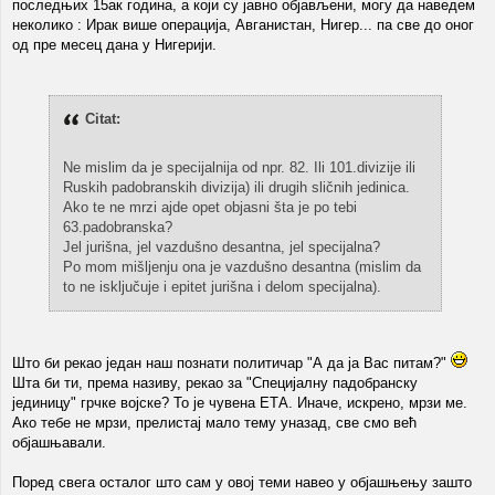
последњих 15ак година, а који су јавно објављени, могу да наведем
неколико : Ирак више операција, Авганистан, Нигер... па све до оног
од пре месец дана у Нигерији.
Citat:
Ne mislim da je specijalnija od npr. 82. Ili 101.divizije ili
Ruskih padobranskih divizija) ili drugih sličnih jedinica.
Ako te ne mrzi ajde opet objasni šta je po tebi
63.padobranska?
Jel jurišna, jel vazdušno desantna, jel specijalna?
Po mom mišljenju ona je vazdušno desantna (mislim da
to ne isključuje i epitet jurišna i delom specijalna).
Што би рекао један наш познати политичар "А да ја Вас питам?"
Шта би ти, према називу, рекао за "Специјалну падобранску
јединицу" грчке војске? То је чувена ЕТА. Иначе, искрено, мрзи ме.
Ако тебе не мрзи, прелистај мало тему уназад, све смо већ
објашњавали.
Поред свега осталог што сам у овој теми навео у објашњењу зашто