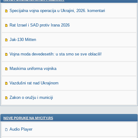
Specijalna vojna operacija u Ukrajini, 2026. komentari
Rat Izrael i SAD protiv Irana 2026
Jak-130 Mitten
Vojna moda devedesetih: u sta smo se sve oblacili!
Maskirna uniforma vojnika
Vazdušni rat nad Ukrajinom
Zakon o oružju i municiji
NOVE PORUKE NA MYCITY.RS
Audio Player