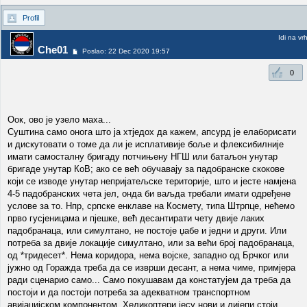
Profil
Idi na vr
Che01
Poslao: 22 Dec 2020 19:57
0
Оок, ово је узело маха...
Суштина само онога што ја хтједох да кажем, апсурд је елаборисати
и дискутовати о томе да ли је исплативије боље и флексибилније
имати самосталну бригаду потчињену НГШ или батаљон унутар
бригаде унутар КоВ; ако се већ обучавају за падобранске скокове
који се изводе унутар непријатељске територије, што и јесте намјена
4-5 падобранских чета јел, онда би ваљда требали имати одређене
услове за то. Нпр, српске енклаве на Космету, типа Штрпце, нећемо
прво гусјеницама и пјешке, већ десантирати чету двије лаких
падобранаца, или симултано, не постоје џабе и једни и други. Или
потреба за двије локације симултано, или за већи број падобранаца,
од *тридесет*. Нема коридора, нема војске, западно од Брчког или
јужно од Горажда треба да се изврши десант, а нема чиме, примјера
ради сценарио само... Само покушавам да констатујем да треба да
постоји и да постоји потреба за адекватном транспортном
авијацијском компонентом. Хеликоптери јесу нови и лијепи стоји,