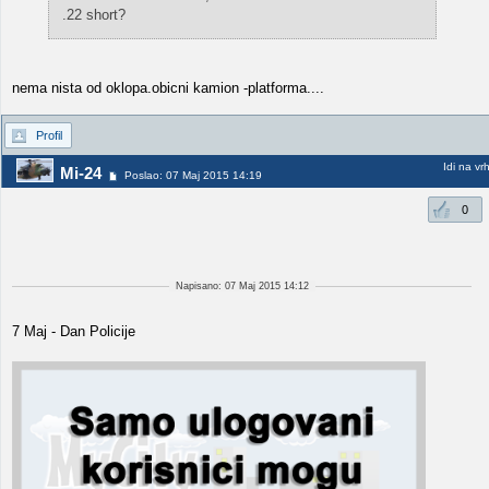
.22 short?
nema nista od oklopa.obicni kamion -platforma....
Profil
Idi na vr
Mi-24
Poslao: 07 Maj 2015 14:19
0
Napisano: 07 Maj 2015 14:12
7 Maj - Dan Policije