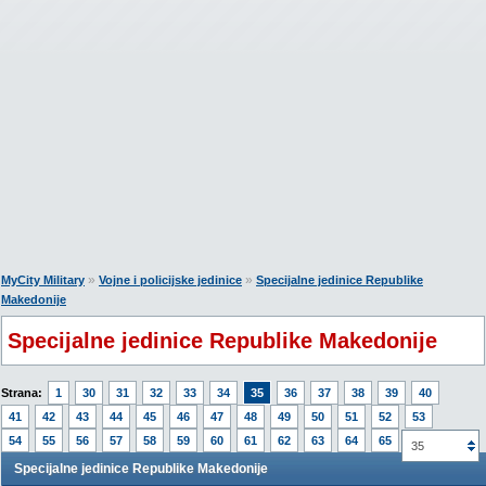
»
»
MyCity Military
Vojne i policijske jedinice
Specijalne jedinice Republike
Makedonije
Specijalne jedinice Republike Makedonije
Strana:
1
30
31
32
33
34
35
36
37
38
39
40
41
42
43
44
45
46
47
48
49
50
51
52
53
54
55
56
57
58
59
60
61
62
63
64
65
35
Specijalne jedinice Republike Makedonije