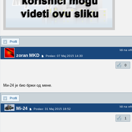
Profil
Idi na vr
zoran MKD
Poslao: 07 Maj 2015 14:30
0
Ми-24 је био бржи од мене.
Profil
Idi na vr
Mi-24
Poslao: 31 Maj 2015 18:52
1