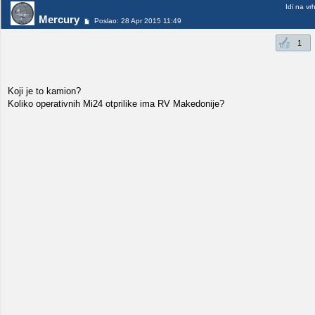
Idi na vr
Mercury
Poslao: 28 Apr 2015 11:49
1
Koji je to kamion?
Koliko operativnih Mi24 otprilike ima RV Makedonije?