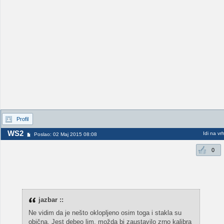
Profil
WS2
Idi na vr
Poslao: 02 Maj 2015 08:08
0
jazbar ::
Ne vidim da je nešto oklopljeno osim toga i stakla su
obična. Jest debeo lim, možda bi zaustavilo zrno kalibra