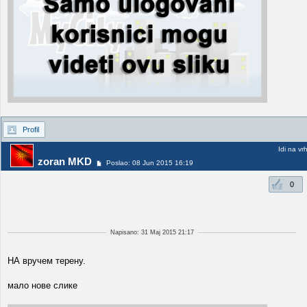
Profil
Idi na vr
zoran MKD
Poslao: 08 Jun 2015 16:19
0
Napisano: 31 Maj 2015 21:17
НА вручем терену.
мало нове слике