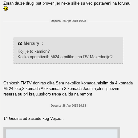
Zoran druze drugi put proveri,jer neke slike su vec postaveni na forumu
Dopuna: 28 Apr 2015 19:28
Mercury ::
Koji je to kamion?
Koliko operativnih Mi24 otprilike ima RV Makedonije?
Oshkosh FMTV donirao cika Sem nekoliko komada,mislim da 4 komada
Mi-24 lete,2 komada Aleksandar i 2 komada Jasmin,ali i njihovim
resursa su pri kraju,uskoro treba da idu na remont
Dopuna: 28 Apr 2015 19:33
14 Godina od zasede kog Vejce...