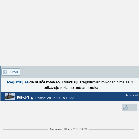
Profil
Registruj se
da bi učestvovao u diskusiji.
Registrovanim korisnicima se NE
prikazuju reklame unutar poruka.
Idi na vr
Mi-24
Poslao: 28 Apr 2015 19:33
1
Napisano: 28 Apr 2015 19:28