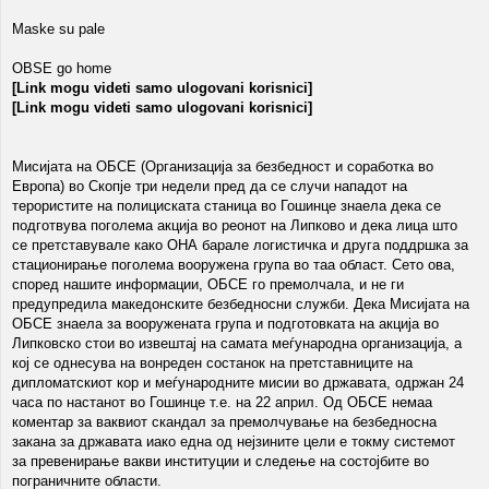
Maske su pale
OBSE go home
[Link mogu videti samo ulogovani korisnici]
[Link mogu videti samo ulogovani korisnici]
Мисијата на ОБСЕ (Организација за безбедност и соработка во
Европа) во Скопје три недели пред да се случи нападот на
терористите на полициската станица во Гошинце знаела дека се
подготвува поголема акција во реонот на Липково и дека лица што
се претставувале како ОНА барале логистичка и друга поддршка за
стационирање поголема вооружена група во таа област. Сето ова,
според нашите информации, ОБСЕ го премолчала, и не ги
предупредила македонските безбедносни служби. Дека Мисијата на
ОБСЕ знаела за вооружената група и подготовката на акција во
Липковско стои во извештај на самата меѓународна организација, а
кој се однесува на вонреден состанок на претставниците на
дипломатскиот кор и меѓународните мисии во државата, одржан 24
часа по настанот во Гошинце т.е. на 22 април. Од ОБСЕ немаа
коментар за ваквиот скандал за премолчување на безбедносна
закана за државата иако една од нејзините цели е токму системот
за превенирање вакви институции и следење на состојбите во
пограничните области.