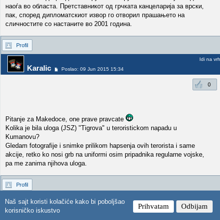
наоѓа во областа. Претставникот од грчката канцеларија за врски,
пак, според дипломатскиот извор го отворил прашањето на
сличностите со настаните во 2001 година.
Profil
Idi na vr
Karalic
Poslao: 09 Jun 2015 15:34
0
Pitanje za Makedoce, one prave pravcate
Kolika je bila uloga (JSZ) "Tigrova" u teroristickom napadu u
Kumanovu?
Gledam fotografije i snimke prilikom hapsenja ovih terorista i same
akcije, retko ko nosi grb na uniformi osim pripadnika regularne vojske,
pa me zanima njihova uloga.
Profil
Idi na vr
Mi-24
Naš sajt koristi kolačiće kako bi poboljšao
Poslao: 09 Jun 2015 16:17
Prihvatam
Odbijam
korisničko iskustvo
1