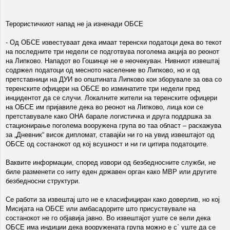
Терористичкиот напад не ја изненади ОБСЕ
- Од ОБСЕ известуваат дека имаат теренски податоци дека во текот
на последните три недели се подготвува поголема акција во реонот
на Липково. Нападот во Гошинце не е неочекуван. Нивниот извештај
содржел податоци од месното население во Липково, но и од
претставници на ДУИ во општината Липково кои зборувале за ова со
теренските офицери на ОБСЕ во изминатите три недели пред
инцидентот да се случи. Локалните жители на теренските офицери
на ОБСЕ им пријавиле дека во реонот на Липково, лица кои се
претставувале како ОНА барале логистичка и друга поддршка за
стационирање поголема вооружена група во таа област – раскажува
за „Дневник“ висок дипломат, ставајќи ни го на увид извештајот од
ОБСЕ од состанокот од кој всушност и ни ги цитира податоците.
Ваквите информации, според извори од безбедносните служби, не
биле разменети со ниту еден државен орган како МВР или другите
безбедносни структури.
Се работи за извештај што не е класифициран како доверлив, но кој
Мисијата на ОБСЕ или амбасадорите што присуствувале на
состанокот не го објавија јавно. Во извештајот уште се вели дека
ОБСЕ има индиции дека вооружената група можно е с` уште да се