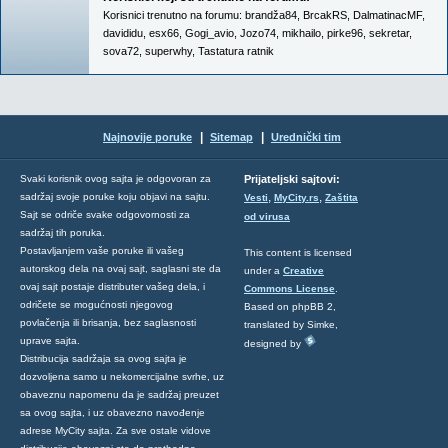
Korisnici trenutno na forumu:
brandža84
,
BrcakRS
,
DalmatinacMF
,
davididu
,
esx66
,
Gogi_avio
,
Jozo74
,
mikhailo
,
pirke96
,
sekretar
,
sova72
,
superwhy
,
Tastatura ratnik
|
|
Najnovije poruke
Sitemap
Urednički tim
Svaki korisnik ovog sajta je odgovoran za
Prijateljski sajtovi:
,
,
sadržaj svoje poruke koju objavi na sajtu.
Vesti
MyCity.rs
Zaštita
Sajt se odriče svake odgovornosti za
od virusa
sadržaj tih poruka.
Postavljanjem vaše poruke ili vašeg
This content is licensed
autorskog dela na ovaj sajt, saglasni ste da
under a
Creative
ovaj sajt postaje distributer vašeg dela, i
Commons License
.
odričete se mogućnosti njegovog
Based on phpBB 2,
povlačenja ili brisanja, bez saglasnosti
translated by Simke,
uprave sajta.
designed by
Distribucija sadržaja sa ovog sajta je
dozvoljena samo u nekomercijalne svrhe, uz
obaveznu napomenu da je sadržaj preuzet
sa ovog sajta, i uz obavezno navođenje
adrese MyCity sajta. Za sve ostale vidove