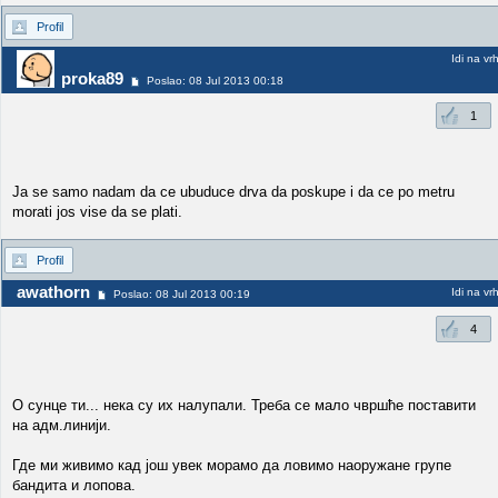
Profil
Idi na vr
proka89
Poslao: 08 Jul 2013 00:18
1
Ja se samo nadam da ce ubuduce drva da poskupe i da ce po metru
morati jos vise da se plati.
Profil
awathorn
Idi na vr
Poslao: 08 Jul 2013 00:19
4
О сунце ти... нека су их налупали. Треба се мало чвршће поставити
на адм.линији.
Где ми живимо кад још увек морамо да ловимо наоружане групе
бандита и лопова.