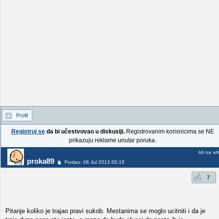
Profil
Registruj se
da bi učestvovao u diskusiji.
Registrovanim korisnicima se NE
prikazuju reklame unutar poruka.
Idi na vr
proka89
Poslao: 08 Jul 2013 00:15
7
Pitanje koliko je trajao pravi sukob. Mestanima se moglo ucitniti i da je