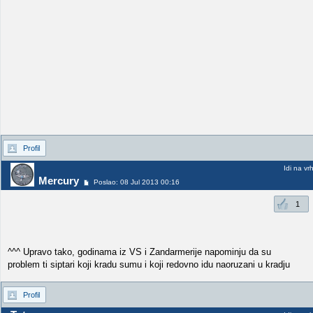
Profil
Idi na vr
Mercury
Poslao: 08 Jul 2013 00:16
1
^^^ Upravo tako, godinama iz VS i Zandarmerije napominju da su
problem ti siptari koji kradu sumu i koji redovno idu naoruzani u kradju
Profil