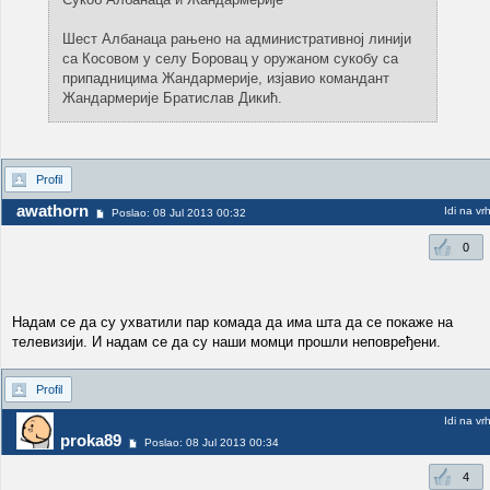
Шест Албанаца рањено на административној линији
са Косовом у селу Боровац у оружаном сукобу са
припадницима Жандармерије, изјавио командант
Жандармерије Братислав Дикић.
Profil
awathorn
Idi na vr
Poslao: 08 Jul 2013 00:32
0
Надам се да су ухватили пар комада да има шта да се покаже на
телевизији. И надам се да су наши момци прошли неповређени.
Profil
Idi na vr
proka89
Poslao: 08 Jul 2013 00:34
4