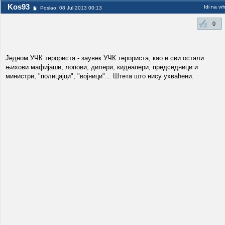
Kos93
Idi na vr
Poslao: 08 Jul 2013 00:13
0
Једном УЧК терориста - заувек УЧК терориста, као и сви остали
њихови мафијаши, лопови, дилери, киднапери, председници и
министри, "полицајци", "војници"... Штета што нису ухваћени.