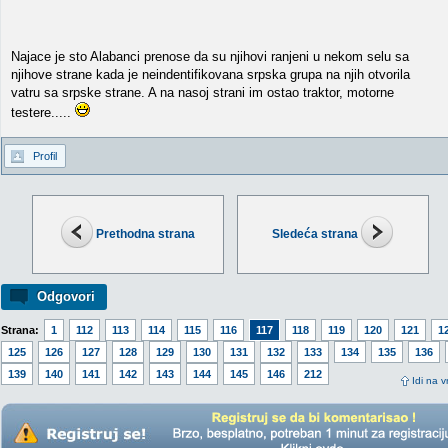
Najace je sto Alabanci prenose da su njihovi ranjeni u nekom selu sa
njihove strane kada je neindentifikovana srpska grupa na njih otvorila
vatru sa srpske strane. A na nasoj strani im ostao traktor, motorne
testere.....
Profil
Prethodna strana
Sledeća strana
Odgovori
Strana:
1
112
113
114
115
116
117
118
119
120
121
1
125
126
127
128
129
130
131
132
133
134
135
136
139
140
141
142
143
144
145
146
212
Idi na v