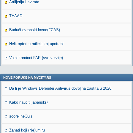
Artiljerija I sv.rata
THAAD
Budući evropski lovac(FCAS)
Helikopteri u milicijskoj upotrebi
Vojni kamioni FAP (sve verzije)
NOVE PORUKE NA MYCITY.RS
Da li je Windows Defender Antivirus dovoljna zaštita u 2026.
Kako nauciti japanski?
scorelineQuiz
Zanati koji (Ne)umiru