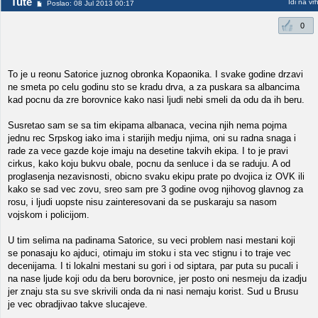
Tute
Idi na vr
Poslao: 08 Jul 2013 00:17
0
To je u reonu Satorice juznog obronka Kopaonika. I svake godine drzavi
ne smeta po celu godinu sto se kradu drva, a za puskara sa albancima
kad pocnu da zre borovnice kako nasi ljudi nebi smeli da odu da ih beru.
Susretao sam se sa tim ekipama albanaca, vecina njih nema pojma
jednu rec Srpskog iako ima i starijih medju njima, oni su radna snaga i
rade za vece gazde koje imaju na desetine takvih ekipa. I to je pravi
cirkus, kako koju bukvu obale, pocnu da senluce i da se raduju. A od
proglasenja nezavisnosti, obicno svaku ekipu prate po dvojica iz OVK ili
kako se sad vec zovu, sreo sam pre 3 godine ovog njihovog glavnog za
rosu, i ljudi uopste nisu zainteresovani da se puskaraju sa nasom
vojskom i policijom.
U tim selima na padinama Satorice, su veci problem nasi mestani koji
se ponasaju ko ajduci, otimaju im stoku i sta vec stignu i to traje vec
decenijama. I ti lokalni mestani su gori i od siptara, par puta su pucali i
na nase ljude koji odu da beru borovnice, jer posto oni nesmeju da izadju
jer znaju sta su sve skrivili onda da ni nasi nemaju korist. Sud u Brusu
je vec obradjivao takve slucajeve.