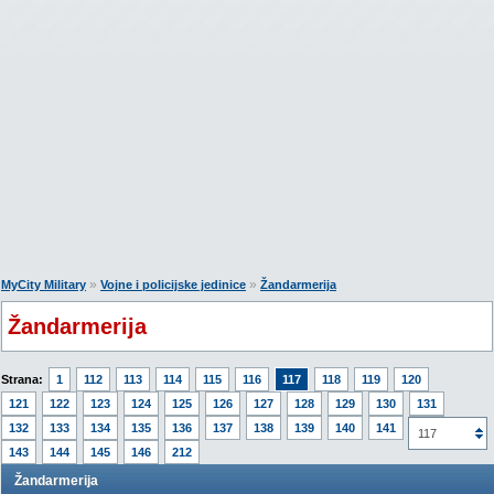
»
»
MyCity Military
Vojne i policijske jedinice
Žandarmerija
Žandarmerija
Strana:
1
112
113
114
115
116
117
118
119
120
121
122
123
124
125
126
127
128
129
130
131
132
133
134
135
136
137
138
139
140
141
142
117
143
144
145
146
212
Žandarmerija