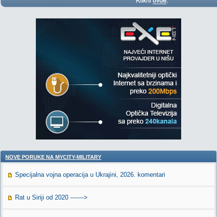
NOVE PORUKE NA MYCITY-MILITARY
Specijalna vojna operacija u Ukrajini, 2026. komentari
Rat u Siriji od 2020 ------->