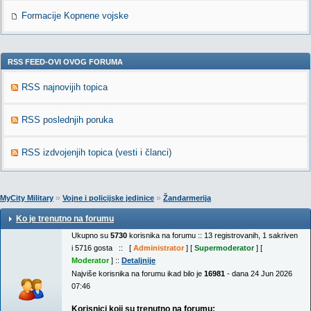
Formacije Kopnene vojske
RSS FEED-OVI OVOG FORUMA
RSS najnovijih topica
RSS poslednjih poruka
RSS izdvojenjih topica (vesti i članci)
»
»
MyCity Military
Vojne i policijske jedinice
Žandarmerija
Ko je trenutno na forumu
Ukupno su
5730
korisnika na forumu :: 13 registrovanih, 1 sakriven
i 5716 gosta :: [
Administrator
] [
Supermoderator
] [
Moderator
] ::
Detaljnije
Najviše korisnika na forumu ikad bilo je
16981
- dana 24 Jun 2026
07:46
Korisnici koji su trenutno na forumu: