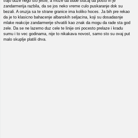
trajo duze nego sto jeste, a moze da bude slucaj da posto ih je
zandarmerija razbila, da se jos neko vreme culo puskaranje dok su
bezali. A oruzja sa te strane granice ima koliko hoces. Ja bih pre rekao
da je to klasicno bahacenje albanskih seljacina, koji su dosadasnje
mlake reakcije zandarmerije shvatili kao znak da mogu da rade sta god
zele. Da se ne lazemo duz cele te linije oni pocesto prelaze i kradu
sumu i to vec godinama, nije to nikakava novost, samo sto su ovaj put
malo skuplje platili drva.