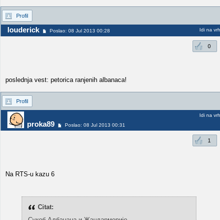
Profil
louderick
Idi na vr
Poslao: 08 Jul 2013 00:28
0
poslednja vest: petorica ranjenih albanaca!
Profil
Idi na vr
proka89
Poslao: 08 Jul 2013 00:31
1
Na RTS-u kazu 6
Citat:
Сукоб Албанаца и Жандармерије