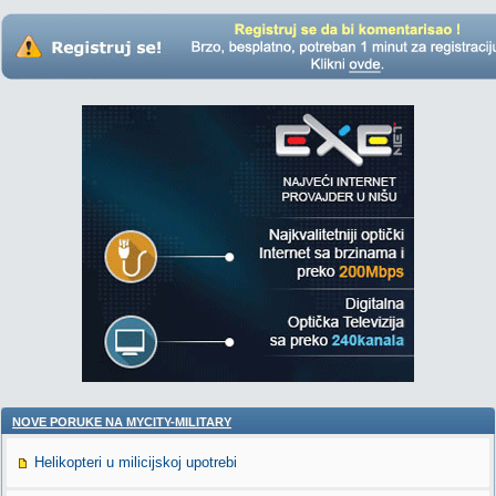
NOVE PORUKE NA MYCITY-MILITARY
Helikopteri u milicijskoj upotrebi