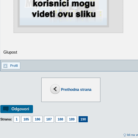
Glupost
Profil
Prethodna strana
Odgovori
Strana:
1
185
186
187
188
189
190
Idi na v