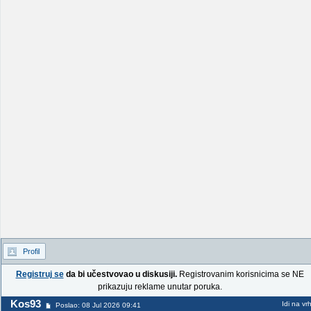
Profil
Registruj se
da bi učestvovao u diskusiji.
Registrovanim korisnicima se NE
prikazuju reklame unutar poruka.
Kos93
Idi na vr
Poslao: 08 Jul 2026 09:41