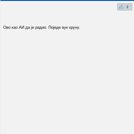
2
Ово као АИ да је радио. Поједе вук круну.