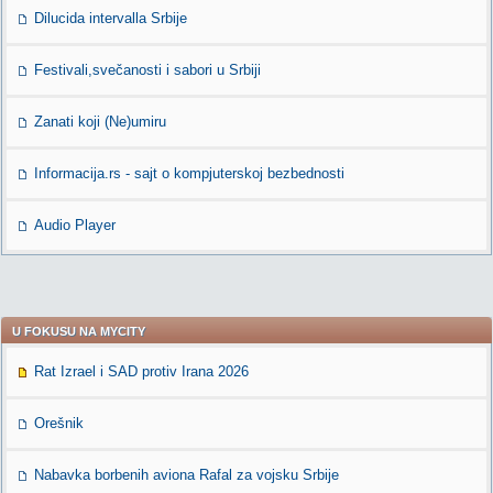
Dilucida intervalla Srbije
Festivali,svečanosti i sabori u Srbiji
Zanati koji (Ne)umiru
Informacija.rs - sajt o kompjuterskoj bezbednosti
Audio Player
U FOKUSU NA MYCITY
Rat Izrael i SAD protiv Irana 2026
Orešnik
Nabavka borbenih aviona Rafal za vojsku Srbije