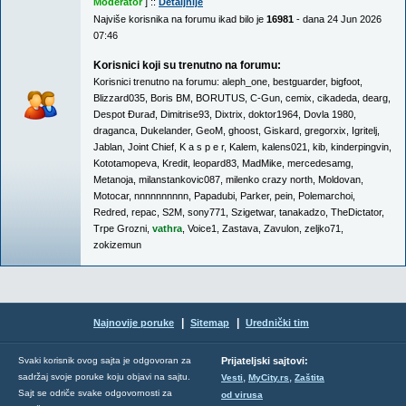
Moderator
] ::
Detaljnije
Najviše korisnika na forumu ikad bilo je
16981
- dana 24 Jun 2026
07:46
Korisnici koji su trenutno na forumu:
Korisnici trenutno na forumu:
aleph_one
,
bestguarder
,
bigfoot
,
Blizzard035
,
Boris BM
,
BORUTUS
,
C-Gun
,
cemix
,
cikadeda
,
dearg
,
Despot Đurađ
,
Dimitrise93
,
Dixtrix
,
doktor1964
,
Dovla 1980
,
draganca
,
Dukelander
,
GeoM
,
ghoost
,
Giskard
,
gregorxix
,
Igritelj
,
Jablan
,
Joint Chief
,
K a s p e r
,
Kalem
,
kalens021
,
kib
,
kinderpingvin
,
Kototamopeva
,
Kredit
,
leopard83
,
MadMike
,
mercedesamg
,
Metanoja
,
milanstankovic087
,
milenko crazy north
,
Moldovan
,
Motocar
,
nnnnnnnnnn
,
Papadubi
,
Parker
,
pein
,
Polemarchoi
,
Redred
,
repac
,
S2M
,
sony771
,
Szigetwar
,
tanakadzo
,
TheDictator
,
Trpe Grozni
,
vathra
,
Voice1
,
Zastava
,
Zavulon
,
zeljko71
,
zokizemun
|
|
Najnovije poruke
Sitemap
Urednički tim
Svaki korisnik ovog sajta je odgovoran za
Prijateljski sajtovi:
,
,
sadržaj svoje poruke koju objavi na sajtu.
Vesti
MyCity.rs
Zaštita
Sajt se odriče svake odgovornosti za
od virusa