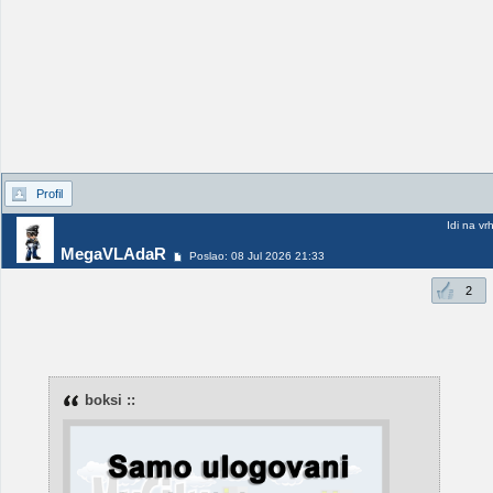
Profil
Idi na vr
MegaVLAdaR
Poslao: 08 Jul 2026 21:33
2
boksi ::