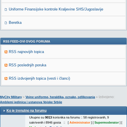
Uniforme Finansijske kontrole Kraljevine SHS/Jugoslavije
Beretka
RSS FEED-OVI OVOG FORUMA
RSS najnovijih topica
RSS poslednjih poruka
RSS izdvojenjih topica (vesti i članci)
»
» Izdvojeno:
MyCity Military
Vojne uniforme, heraldika, oznake, odlikovanja
Amblemi jedinica i ustanova Vojske Srbije
Ko je trenutno na forumu
Ukupno su
9013
korisnika na forumu :: 58 registrovanih, 9
sakrivenih i 8946 gosta :: [
Administrator
] [
Supermoderator
] [