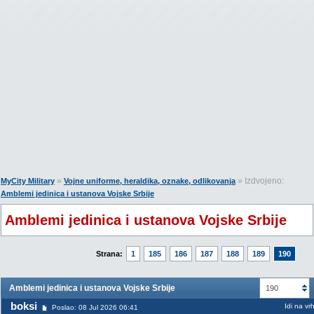
»
» Izdvojeno:
MyCity Military
Vojne uniforme, heraldika, oznake, odlikovanja
Amblemi jedinica i ustanova Vojske Srbije
Amblemi jedinica i ustanova Vojske Srbije
Strana:
1
185
186
187
188
189
190
Amblemi jedinica i ustanova Vojske Srbije
190
boksi
Idi na vr
Poslao: 08 Jul 2026 06:41