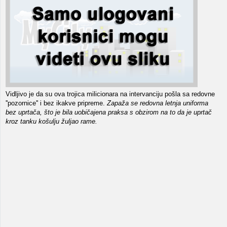
Vidljivo je da su ova trojica milicionara na intervanciju pošla sa redovne
''pozornice'' i bez ikakve pripreme.
Zapaža se redovna letnja uniforma
bez uprtača, što je bila uobičajena praksa s obzirom na to da je uprtač
kroz tanku košulju žuljao rame.