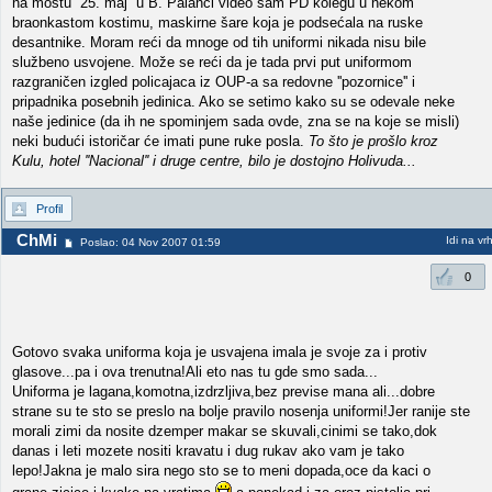
na mostu ''25. maj'' u B. Palanci video sam PD kolegu u nekom
braonkastom kostimu, maskirne šare koja je podsećala na ruske
desantnike. Moram reći da mnoge od tih uniformi nikada nisu bile
službeno usvojene. Može se reći da je tada prvi put uniformom
razgraničen izgled policajaca iz OUP-a sa redovne ''pozornice'' i
pripadnika posebnih jedinica. Ako se setimo kako su se odevale neke
naše jedinice (da ih ne spominjem sada ovde, zna se na koje se misli)
neki budući istoričar će imati pune ruke posla.
To što je prošlo kroz
Kulu, hotel ''Nacional'' i druge centre, bilo je dostojno Holivuda...
Profil
ChMi
Idi na vr
Poslao: 04 Nov 2007 01:59
0
Gotovo svaka uniforma koja je usvajena imala je svoje za i protiv
glasove...pa i ova trenutna!Ali eto nas tu gde smo sada...
Uniforma je lagana,komotna,izdrzljiva,bez previse mana ali...dobre
strane su te sto se preslo na bolje pravilo nosenja uniformi!Jer ranije ste
morali zimi da nosite dzemper makar se skuvali,cinimi se tako,dok
danas i leti mozete nositi kravatu i dug rukav ako vam je tako
lepo!Jakna je malo sira nego sto se to meni dopada,oce da kaci o