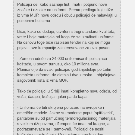
Policajci će, kako saznaje list, imati i potpuno nove
značke i oznake na uniformi. Prema predlogu koji stiže
iz vrha MUP, novu odeću i obuću policajci će nabavlajti u
posebnim buticima.
Biće, kako se dodaje, utvrđeni strogi standardi kvaliteta,
vrste i boje materijala od koga će se izrađivati uniforme.
Na osnovu toge biće raspisan tender na koji se mogu
prijaviti sve kompanije zainteresovane za ovaj posao.
- Zamena odeće za 24.000 uniformisanih policajaca
koštaće, u prvom turnusu, oko 10 miliona evra.
Planirano je da svaki policajac godišnjedobije po četiri
kompleta uniforme, dv aletnja i dva zimska – objašnjava
sagovornik lista iz vrha MUP.
Tako će policajci u Srbiji imati kompletno novu odeću, od
veša, čarapa, košulja i jakni pa do kapa.
- Uniforma će biti skrojena po uzoru na evropske i
američke modele. Jakne su moderne poput “spitfajerki”,
pantalone su od pamučnog termoregulacionog materijala,
s velikim džepovima, džemperi će imati rol-kragne, a
podrazumevaće se i termo-veš. Policajci će nositi
kačkete umesto šapki. One ostaju samo kao deo