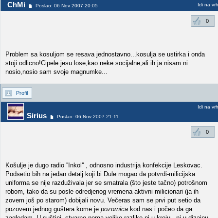
ChMi
Idi na vr
Poslao: 06 Nov 2007 20:05
0
Problem sa kosuljom se resava jednostavno...kosulja se ustirka i onda
stoji odlicno!Cipele jesu lose,kao neke socijalne,ali ih ja nisam ni
nosio,nosio sam svoje magnumke...
Profil
Idi na vr
Sirius
Poslao: 06 Nov 2007 21:11
0
Košulje je dugo radio ''Inkol'' , odnosno industrija konfekcije Leskovac.
Podsetio bih na jedan detalj koji bi Dule mogao da potvrdi-milicijska
uniforma se nije razduživala jer se smatrala (što jeste tačno) potrošnom
robom, tako da su posle odredjenog vremena aktivni milicionari (ja ih
zovem još po starom) dobijali novu. Večeras sam se prvi put setio da
pozovem jednog guštera kome je
pozornica
kod nas i počeo da ga
zagledam. U suštini, stvarno nema velike razlike ni u kroju , ni u dizajnu.