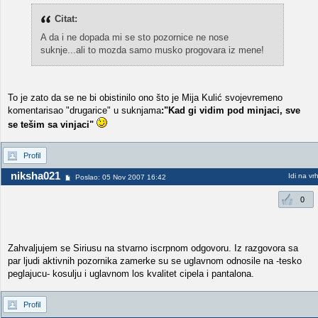
Citat:
A da i ne dopada mi se sto pozornice ne nose
suknje...ali to mozda samo musko progovara iz mene!
To je zato da se ne bi obistinilo ono što je Mija Kulić svojevremeno
komentarisao "drugarice" u suknjama
:"Kad gi vidim pod minjaci, sve
se tešim sa vinjaci"
Profil
niksha021
Idi na vr
Poslao: 05 Nov 2007 16:42
0
Zahvaljujem se Siriusu na stvarno iscrpnom odgovoru. Iz razgovora sa
par ljudi aktivnih pozornika zamerke su se uglavnom odnosile na -tesko
peglajucu- kosulju i uglavnom los kvalitet cipela i pantalona.
Profil