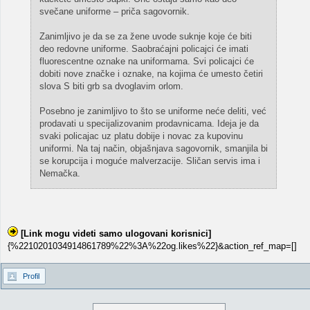
svečane uniforme – priča sagovornik.
Zanimljivo je da se za žene uvode suknje koje će biti
deo redovne uniforme. Saobraćajni policajci će imati
fluorescentne oznake na uniformama. Svi policajci će
dobiti nove značke i oznake, na kojima će umesto četiri
slova S biti grb sa dvoglavim orlom.
Posebno je zanimljivo to što se uniforme neće deliti, već
prodavati u specijalizovanim prodavnicama. Ideja je da
svaki policajac uz platu dobije i novac za kupovinu
uniformi. Na taj način, objašnjava sagovornik, smanjila bi
se korupcija i moguće malverzacije. Sličan servis ima i
Nemačka.
[Link mogu videti samo ulogovani korisnici]
{%2210201034914861789%22%3A%22og.likes%22}&action_ref_map=[]
Profil