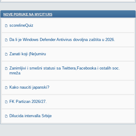
NOVE PORUKE NA MYCITY.RS
scorelineQuiz
Da li je Windows Defender Antivirus dovoljna zaštita u 2026.
Zanati koji (Ne)umiru
Zanimljivi i smešni statusi sa Twittera,Facebooka i ostalih soc.
mreža
Kako nauciti japanski?
FK Partizan 2026/27.
Dilucida intervalla Srbije