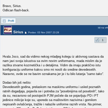
Bravo, Sirius.
Odlican flash-back.
Profil
Idi na vr
Sirius
Poslao: 03 Nov 2007 23:28
1
Hvala Joco, sad da vidimo nekog mladjeg kolegu iz aktivnog sastava da
nam javi svoja iskustva sa ovim novim uniformama, mada mislim da je
razlika stvarno kozmetička i u detaljima. Vidim da imaju praktično istu
konfiguraciju uniforme kakvu smo mi nosili do sredine devedesetih.
Naravno, ovde se ne bavim oznakama jer je i tu bilo lutanja
''samo tako''.
Dodao bih još nešto:
Devedesetih godina, prelaskom na maskirnu uniformu i usled poznatih
ratnih dogadjaja, pojavila se i potreba za ''posebnijima od posebnih'', tako
da su, nezavisno od postojećih PJM počele da se pojavljuju PD i PT
jedinice milicije koje su, uporedo sa maštovitim nazivima i gomilom
nepisanih ovlašćenja, tražile i nalazile uniforme raznih vrsta. Na primer,