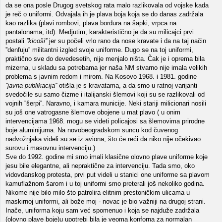
da se ona posle Drugog svetskog rata malo razlikovala od vojske kada
je reč o uniformi. Odvajala ih je plava boja koja se do danas zadržala
kao razlika (plavi rombovi, plava bordura na šapki, vrpca na
pantalonama, itd). Medjutim, karakteristično je da su milicajci prvi
postali
''kicoši''
jer su počeli vrlo rano da nose kravate i da na taj način
''denfuju'' militantni izgled svoje uniforme. Dugo se na toj uniformi,
praktično sve do devedesetih, nije menjalo ništa. Čak je i oprema bila
mizerna, u skladu sa potrebama jer naša NM stvarno nije imala velikih
problema s javnim redom i mirom. Na Kosovo 1968. i 1981. godine
''javna publikacija''
otišla je s kravatama, a da smo u ratnoj varijanti
svedočile su samo čizme i italijanski šlemovi koji su se razlikovali od
vojnih ''šerpi''. Naravno, i kamara municije. Neki stariji milicionari nosili
su još one vatrogasne šlemove obojene u mat plavo ( u onim
intervencijama 1968. mogu se videti policajosi sa šlemovima prirodne
boje aluminijuma. Na novobeogradskom suncu kod čuvenog
nadvožnjaka videli su se iz aviona, što će reći da niko nije očekivao
surovu i masovnu intervenciju.)
Sve do 1992. godine mi smo imali klasične olovno plave uniforme koje
jesu bile elegantne, ali nepraktične za intervenciju. Tada smo, oko
vidovdanskog protesta, prvi put videli u stanici one uniforme sa plavom
kamuflažnom šarom i u toj uniformi smo preterali još nekoliko godina.
Nikome nije bilo milo što patrolira elitnim prestoničkim ulicama u
maskirnoj uniformi, ali bože moj - novac je bio važniji na drugoj strani.
Inače, uniforma koju sam već spomenuo i koja se najduže zadržala
(olovno plave boje)u upotrebi bila je veoma konforna za normalan