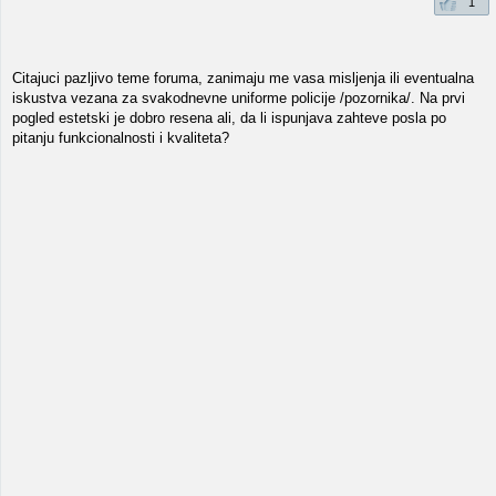
1
Citajuci pazljivo teme foruma, zanimaju me vasa misljenja ili eventualna
iskustva vezana za svakodnevne uniforme policije /pozornika/. Na prvi
pogled estetski je dobro resena ali, da li ispunjava zahteve posla po
pitanju funkcionalnosti i kvaliteta?