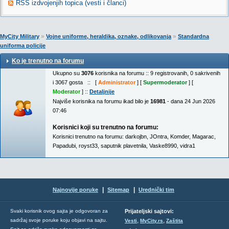
RSS izdvojenjih topica (vesti i članci)
»
»
MyCity Military
Vojne uniforme, heraldika, oznake, odlikovanja
Standardna
uniforma policije
Ko je trenutno na forumu
Ukupno su
3076
korisnika na forumu :: 9 registrovanih, 0 sakrivenih
i 3067 gosta :: [
Administrator
] [
Supermoderator
] [
Moderator
] ::
Detaljnije
Najviše korisnika na forumu ikad bilo je
16981
- dana 24 Jun 2026
07:46
Korisnici koji su trenutno na forumu:
Korisnici trenutno na forumu:
darkojbn
,
JOntra
,
Komder
,
Magarac
,
Papadubi
,
royst33
,
saputnik plavetnila
,
Vaske8990
,
vidra1
|
|
Najnovije poruke
Sitemap
Urednički tim
Svaki korisnik ovog sajta je odgovoran za
Prijateljski sajtovi:
,
,
sadržaj svoje poruke koju objavi na sajtu.
Vesti
MyCity.rs
Zaštita