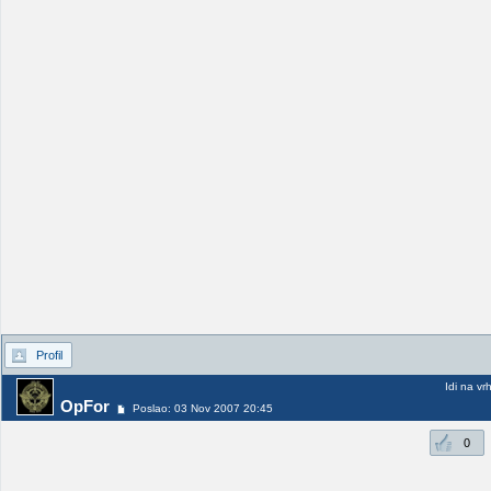
Profil
Idi na vr
OpFor
Poslao: 03 Nov 2007 20:45
0