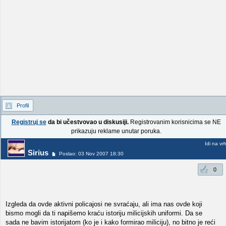
Profil
Registruj se
da bi učestvovao u diskusiji.
Registrovanim korisnicima se NE
prikazuju reklame unutar poruka.
Idi na vr
Sirius
Poslao: 03 Nov 2007 18:30
0
Izgleda da ovde aktivni policajosi ne svraćaju, ali ima nas ovde koji
bismo mogli da ti napišemo kraću istoriju milicijskih uniformi. Da se
sada ne bavim istorijatom (ko je i kako formirao miliciju), no bitno je reći