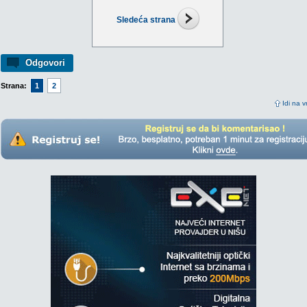
Sledeća strana
Odgovori
Strana:
1
2
Idi na v