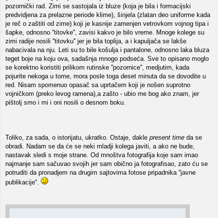
pozornički rad. Zimi se sastojala iz bluze (koja je bila i formacijski
predvidjena za prelazne periode klime), šinjela (zlatan deo uniforme kada
je reč o zaštiti od zime) koji je kasnije zamenjen vetrovkom vojnog tipa i
šapke, odnosno ''titovke'', zavisi kakvo je bilo vreme. Mnoge kolege su
zimi radije nosili ''titovku'' jer je bila toplija, a i kapuljača se lakše
nabacivala na nju. Leti su to bile košulja i pantalone, odnosno laka bluza
teget boje na koju ova, sadašnja mnogo podseća. Sve to opisano moglo
se korektno koristiti prilikom rutinske ''pozornice'', medjutim, kada
pojurite nekoga u tome, mora posle toga deset minuta da se dovodite u
red. Nisam spomenuo opasač sa uprtačem koji je nošen suprotno
vojničkom (preko levog ramena),a zašto - ubio me bog ako znam, jer
pištolj smo i mi i oni nosili o desnom boku.
Toliko, za sada, o istorijatu, ukratko. Ostaje, dakle
present time
da se
obradi. Nadam se da će se neki mladji kolega javiti, a ako ne bude,
nastavak sledi s moje strane. Od mnoštva fotografija koje sam imao
najmanje sam sačuvao svojih jer sam obično ja fotografisao, zato ću se
potruditi da pronadjem na drugim sajtovima fotose pripadnika ''javne
publikacije''.