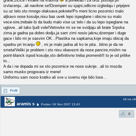
grane,zicice i kvake na vratima
a ponekad i za oroz pistolja pri
izvlacenju...ali navikne se!Dzemperi su sjajni,odlicno izgledaju i pripijeni
su uz telo sto mnogo olaksava pokrete!Po meni licno pozornici malo
aljkavo nose kosulje,nisu bas uvek lepo ispeglane i obicno su malo
vece-sire,trebale bi da budu malo vise uz telo i da su lepo ispeglane na
uglove...ali tako ljudi vole!Vetrovke mi se ne svidjaju ali brate Srpska
zima je gadna pa dobro dodju,ja sam zimi nosio jaknu,dzemper i duge
gace i bilo mi je sasvim OK...Plastika na sapkama,koje imaju obicaj da
spadnu pri trcanju
, mi je malo jadna ali ko te pita...bitno je da ne
smeta!Veliki je problem i sto nisu obavezni da nose pancire,mislim na
point-blanck ispod kosulje,sto definitivno treba promeniti!I to je od prilike
to...
A da i ne dopada mi se sto pozornice ne nose suknje...ali to mozda
samo musko progovara iz mene!
Uniformu sam nosio kratko ali sve u svemu nije bilo lose...
Profil
Idi na vr
aramis s
Poslao: 04 Nov 2007 13:43
0