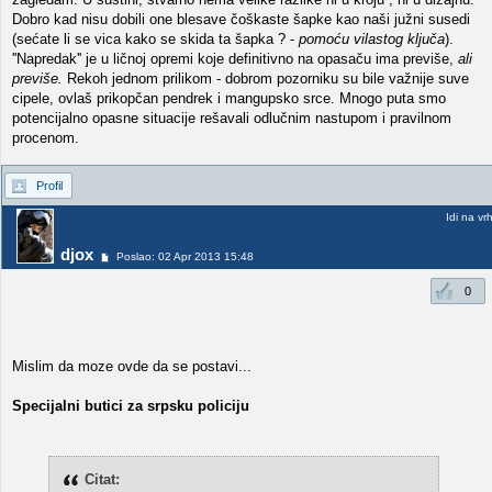
Dobro kad nisu dobili one blesave čoškaste šapke kao naši južni susedi
(sećate li se vica kako se skida ta šapka ? -
pomoću vilastog ključa
).
''Napredak'' je u ličnoj opremi koje definitivno na opasaču ima previše,
ali
previše.
Rekoh jednom prilikom - dobrom pozorniku su bile važnije suve
cipele, ovlaš prikopčan pendrek i mangupsko srce. Mnogo puta smo
potencijalno opasne situacije rešavali odlučnim nastupom i pravilnom
procenom.
Profil
Idi na vr
djox
Poslao: 02 Apr 2013 15:48
0
Mislim da moze ovde da se postavi...
Specijalni butici za srpsku policiju
Citat: