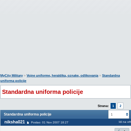
»
»
MyCity Military
Vojne uniforme, heraldika, oznake, odlikovanja
Standardna
uniforma policije
Standardna uniforma policije
Strana:
1
2
Standardna uniforma policije
1
niksha021
Idi na vr
Poslao: 01 Nov 2007 18:27