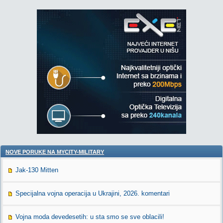
NOVE PORUKE NA MYCITY-MILITARY
Jak-130 Mitten
Specijalna vojna operacija u Ukrajini, 2026. komentari
Vojna moda devedesetih: u sta smo se sve oblacili!