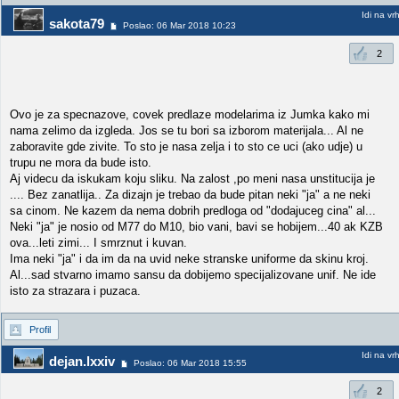
Idi na vr
sakota79
Poslao: 06 Mar 2018 10:23
2
Ovo je za specnazove, covek predlaze modelarima iz Jumka kako mi
nama zelimo da izgleda. Jos se tu bori sa izborom materijala... Al ne
zaboravite gde zivite. To sto je nasa zelja i to sto ce uci (ako udje) u
trupu ne mora da bude isto.
Aj videcu da iskukam koju sliku. Na zalost ,po meni nasa unstitucija je
.... Bez zanatlija.. Za dizajn je trebao da bude pitan neki "ja" a ne neki
sa cinom. Ne kazem da nema dobrih predloga od "dodajuceg cina" al...
Neki "ja" je nosio od M77 do M10, bio vani, bavi se hobijem...40 ak KZB
ova...leti zimi... I smrznut i kuvan.
Ima neki "ja" i da im da na uvid neke stranske uniforme da skinu kroj.
Al...sad stvarno imamo sansu da dobijemo specijalizovane unif. Ne ide
isto za strazara i puzaca.
Profil
Idi na vr
dejan.lxxiv
Poslao: 06 Mar 2018 15:55
2