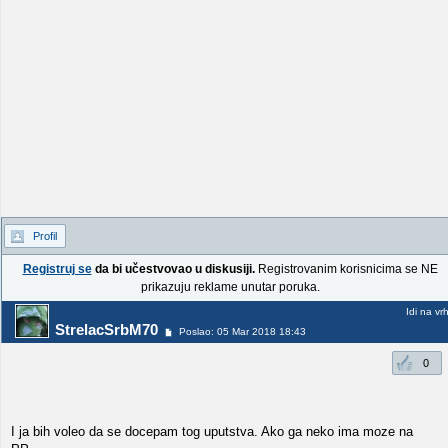
Profil
Registruj se
da bi učestvovao u diskusiji.
Registrovanim korisnicima se NE
prikazuju reklame unutar poruka.
Idi na vr
StrelacSrbM70
Poslao: 05 Mar 2018 18:43
0
I ja bih voleo da se docepam tog uputstva. Ako ga neko ima moze na