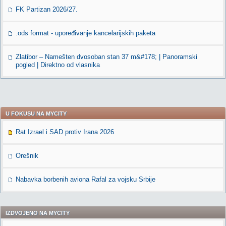
FK Partizan 2026/27.
.ods format - upoređivanje kancelarijskih paketa
Zlatibor – Namešten dvosoban stan 37 m&#178; | Panoramski
pogled | Direktno od vlasnika
U FOKUSU NA MYCITY
Rat Izrael i SAD protiv Irana 2026
Orešnik
Nabavka borbenih aviona Rafal za vojsku Srbije
IZDVOJENO NA MYCITY