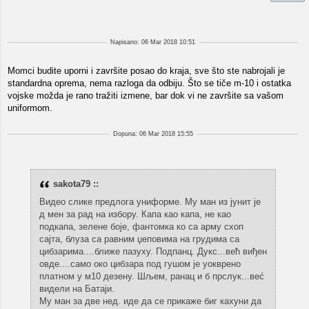
Napisano: 06 Mar 2018 10:51
Momci budite uporni i završite posao do kraja, sve što ste nabrojali je
standardna oprema, nema razloga da odbiju. Što se tiče m-10 i ostatka
vojske možda je rano tražiti izmene, bar dok vi ne završite sa vašom
uniformom.
Dopuna: 06 Mar 2018 15:55
sakota79 ::
Видео слике предлога униформе. Му ман из јунит је
д мен за рад на избору. Капа као капа, не као
подкапа, зелене боjе, фантомка ко са арму схоп
сајта, блуза са равним џеповима на грудима са
цибзарима....ближе пазуху. Подпанц. Дукс...већ виђен
овде....само око цибзара под гушом је уокврено
платном у м10 дезену. Шљем, ранац и б прслук...веć
видели на Батаји.
Му ман за две нед. иде да се прикаже биг кахуни да