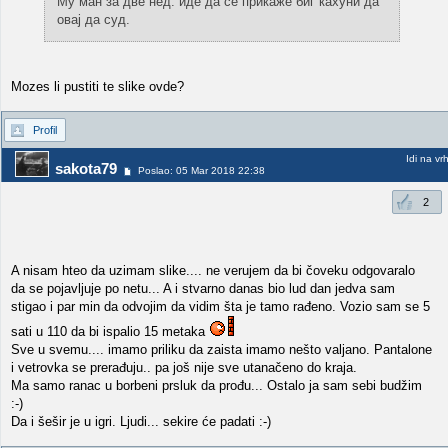
Му ман за две нед. иде да се прикаже биг кахуни да
овај да суд.
Mozes li pustiti te slike ovde?
Profil
Idi na vr
sakota79
Poslao: 05 Mar 2018 22:38
2
A nisam hteo da uzimam slike.... ne verujem da bi čoveku odgovaralo
da se pojavljuje po netu... A i stvarno danas bio lud dan jedva sam
stigao i par min da odvojim da vidim šta je tamo rađeno. Vozio sam se 5
sati u 110 da bi ispalio 15 metaka
Sve u svemu.... imamo priliku da zaista imamo nešto valjano. Pantalone
i vetrovka se prerađuju.. pa još nije sve utanačeno do kraja.
Ma samo ranac u borbeni prsluk da prođu... Ostalo ja sam sebi budžim
:-)
Da i šešir je u igri. Ljudi... sekire će padati :-)