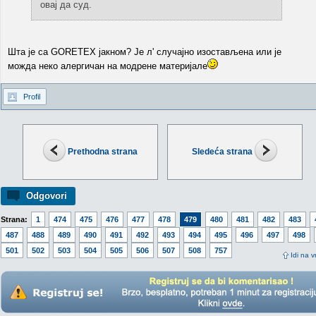
овај да суд.
Шта је са GORETEX јакном? Је л' случајно изостављена или је
можда неко алергичан на модрене материјале
Profil
Prethodna strana
Sledeća strana
Odgovori
Strana:
1
474
475
476
477
478
479
480
481
482
483
487
488
489
490
491
492
493
494
495
496
497
498
501
502
503
504
505
506
507
508
757
Idi na v