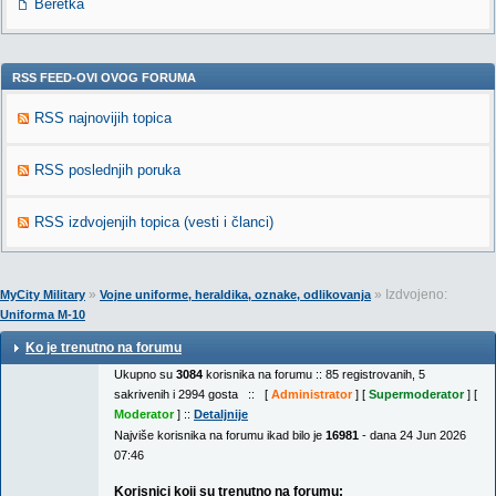
Beretka
RSS FEED-OVI OVOG FORUMA
RSS najnovijih topica
RSS poslednjih poruka
RSS izdvojenjih topica (vesti i članci)
»
» Izdvojeno:
MyCity Military
Vojne uniforme, heraldika, oznake, odlikovanja
Uniforma M-10
Ko je trenutno na forumu
Ukupno su
3084
korisnika na forumu :: 85 registrovanih, 5
sakrivenih i 2994 gosta :: [
Administrator
] [
Supermoderator
] [
Moderator
] ::
Detaljnije
Najviše korisnika na forumu ikad bilo je
16981
- dana 24 Jun 2026
07:46
Korisnici koji su trenutno na forumu: