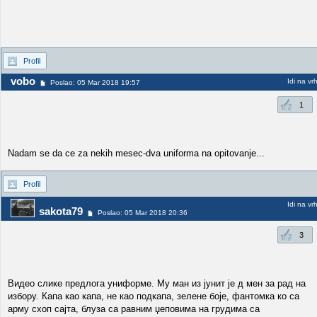
Profil
vobo
Idi na vr
Poslao: 05 Mar 2018 19:57
1
Nadam se da ce za nekih mesec-dva uniforma na opitovanje...
Profil
Idi na vr
sakota79
Poslao: 05 Mar 2018 20:36
3
Видео слике предлога униформе. Му ман из јунит је д мен за рад на
избору. Капа као капа, не као подкапа, зелене боjе, фантомка ко са
арму схоп сајта, блуза са равним џеповима на грудима са