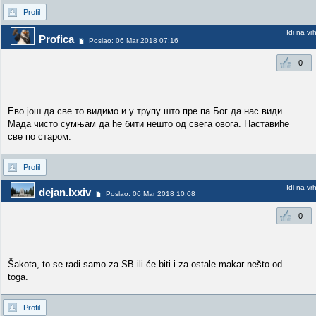
Profil
Idi na vr
Profica
Poslao: 06 Mar 2018 07:16
0
Ево још да све то видимо и у трупу што пре па Бог да нас види.
Мада чисто сумњам да ће бити нешто од свега овога. Наставиће
све по старом.
Profil
Idi na vr
dejan.lxxiv
Poslao: 06 Mar 2018 10:08
0
Šakota, to se radi samo za SB ili će biti i za ostale makar nešto od
toga.
Profil