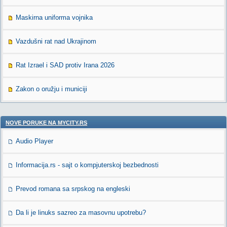
Maskirna uniforma vojnika
Vazdušni rat nad Ukrajinom
Rat Izrael i SAD protiv Irana 2026
Zakon o oružju i municiji
NOVE PORUKE NA MYCITY.RS
Audio Player
Informacija.rs - sajt o kompjuterskoj bezbednosti
Prevod romana sa srpskog na engleski
Da li je linuks sazreo za masovnu upotrebu?