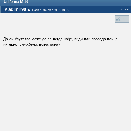
Uniforma M-10
Vladimir90
Idi na vr
Poslao: 04 Mar 2018 18:00
0
Да ли Упутство може да се негде нађе, види или погледа или је
интерно, службено, војна тајна?