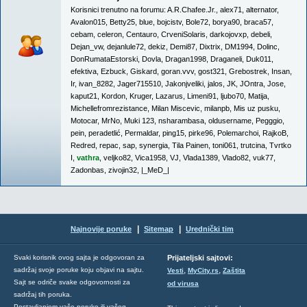
Korisnici trenutno na forumu:
A.R.Chafee.Jr.
,
alex71
,
alternator
,
Avalon015
,
Betty25
,
blue
,
bojcistv
,
Bole72
,
borya90
,
braca57
,
cebam
,
celeron
,
Centauro
,
CrveniSolaris
,
darkojovxp
,
debeli
,
Dejan_vw
,
dejanlule72
,
dekiz
,
Demi87
,
Dixtrix
,
DM1994
,
Dolinc
,
DonRumataEstorski
,
Dovla
,
Dragan1998
,
Draganeli
,
Duk011
,
efektiva
,
Ezbuck
,
Giskard
,
goran.vvv
,
gost321
,
Grebostrek
,
Insan
,
Ir
,
ivan_8282
,
Jager715510
,
Jakonjveliki
,
jalos
,
JK
,
JOntra
,
Jose
,
kaput21
,
Kordon
,
Kruger
,
Lazarus
,
Limeni91
,
ljubo70
,
Matija
,
Michellefromrezistance
,
Milan Miscevic
,
milanpb
,
Mis uz pusku
,
Motocar
,
MrNo
,
Muki 123
,
nsharambasa
,
oldusername
,
Pegggio
,
pein
,
peradetlić
,
Permaldar
,
ping15
,
pirke96
,
Polemarchoi
,
RajkoB
,
Redred
,
repac
,
sap
,
synergia
,
Tila Painen
,
toni061
,
trutcina
,
Tvrtko
I
,
vathra
,
veljko82
,
Vica1958
,
VJ
,
Vlada1389
,
Vlado82
,
vuk77
,
Zadonbas
,
zivojin32
,
|_MeD_|
|
|
Najnovije poruke
Sitemap
Urednički tim
Svaki korisnik ovog sajta je odgovoran za
Prijateljski sajtovi:
,
,
sadržaj svoje poruke koju objavi na sajtu.
Vesti
MyCity.rs
Zaštita
Sajt se odriče svake odgovornosti za
od virusa
sadržaj tih poruka.
Postavljanjem vaše poruke ili vašeg