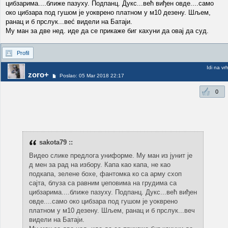
цибзарима....ближе пазуху. Подпанц. Дукс...већ виђен овде....само
око цибзара под гушом је уокврено платном у м10 дезену. Шљем,
ранац и б прслук...веć видели на Батаји.
Му ман за две нед. иде да се прикаже биг кахуни да овај да суд.
Profil
Idi na vr
zoro+
Poslao: 05 Mar 2018 22:17
0
sakota79 ::
Видео слике предлога униформе. Му ман из јунит је
д мен за рад на избору. Капа као капа, не као
подкапа, зелене бохе, фантомка ко са арму схоп
сајта, блуза са равним џеповима на грудима са
цибзарима....ближе пазуху. Подпанц. Дукс...већ виђен
овде....само око цибзара под гушом је уокврено
платном у м10 дезену. Шљем, ранац и б прслук...веч
видели на Батаји.