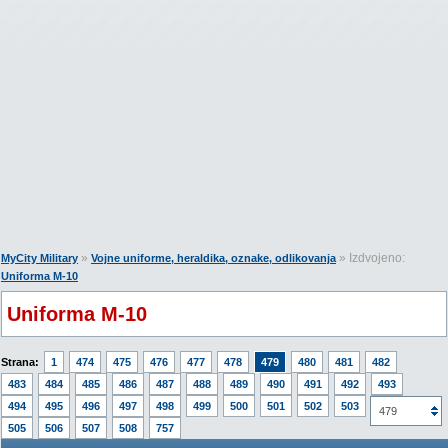
»
» Izdvojeno:
MyCity Military
Vojne uniforme, heraldika, oznake, odlikovanja
Uniforma M-10
Uniforma M-10
Strana:
1
474
475
476
477
478
479
480
481
482
483
484
485
486
487
488
489
490
491
492
493
494
495
496
497
498
499
500
501
502
503
504
479
505
506
507
508
757