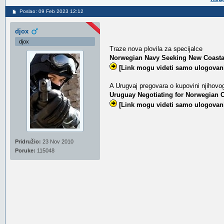
Poslao: 09 Feb 2023 12:12
djox
djox
Traze nova plovila za specijalce
Norwegian Navy Seeking New Coast
[Link mogu videti samo ulogovani
A Urugvaj pregovara o kupovini njihovo
Uruguay Negotiating for Norwegian C
[Link mogu videti samo ulogovani
Pridružio:
23 Nov 2010
Poruke:
115048