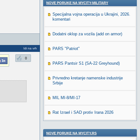
NOVE PORUKE NA MYCITY-MILITARY
Specijalna vojna operacija u Ukrajini, 2026.
komentari
Dodatni oklop za vozila (add on armor)
PARS "Patriot"
Idi na vrh
0
PARS Pantsir S1 (SA-22 Greyhound)
Privredno kretanje namenske industrije
Srbije
MIL MI-8/MI-17
Rat Izrael i SAD protiv Irana 2026
NOVE PORUKE NA MYCITY.RS