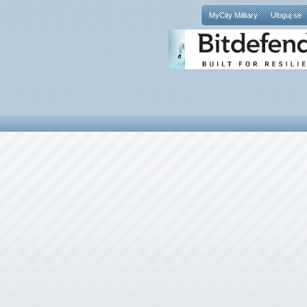
MyCity Military
Uloguj se