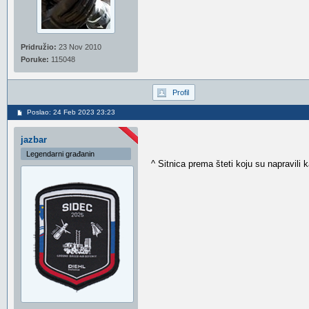
Pridružio:
23 Nov 2010
Poruke:
115048
Profil
Poslao: 24 Feb 2023 23:23
jazbar
Legendarni građanin
^ Sitnica prema šteti koju su napravili k