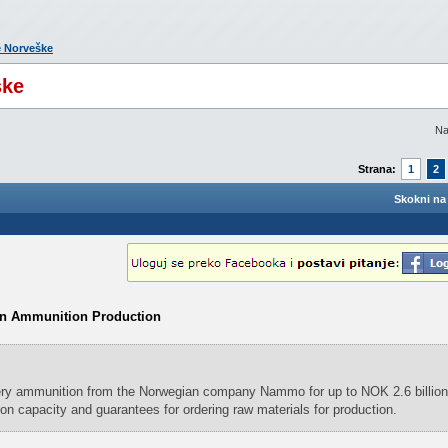
e Norveške
ške
Na
Strana:
1
2
Skokni na 
an Ammunition Production
lery ammunition from the Norwegian company Nammo for up to NOK 2.6 billion.
 capacity and guarantees for ordering raw materials for production.