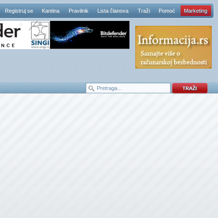
Registruj se
Kantina
Pravilnik
Lista članova
Traži
Pomoć
Marketing