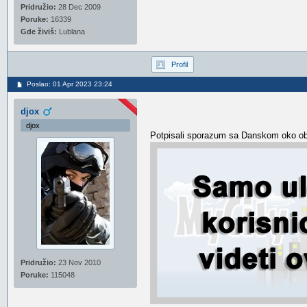
Pridružio:
28 Dec 2009
Poruke:
16339
Gde živiš:
Lublana
Profil
Poslao: 01 Apr 2023 23:24
djox
djox
Potpisali sporazum sa Danskom oko ob
Pridružio:
23 Nov 2010
Poruke:
115048