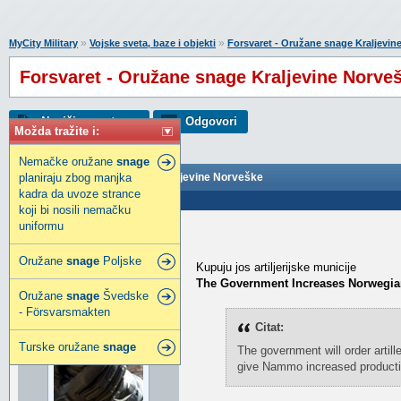
»
»
MyCity Military
Vojske sveta, baze i objekti
Forsvaret - Oružane snage Kraljevin
Forsvaret - Oružane snage Kraljevine Norve
Napiši novu temu
Odgovori
Možda tražite i:
Nemačke oružane
snage
planiraju zbog manjka
Forsvaret - Oružane snage Kraljevine Norveške
kadra da uvoze strance
Poslao: 13 Jan 2023 16:39
koji bi nosili nemačku
uniformu
djox
djox
Oružane
snage
Poljske
Kupuju jos artiljerijske municije
The Government Increases Norwegi
Oružane
snage
Švedske
- Försvarsmakten
Citat:
Turske oružane
snage
The government will order artil
give Nammo increased production