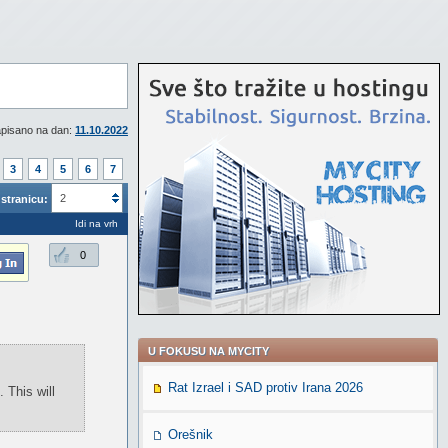
pisano na dan:
11.10.2022
3
4
5
6
7
2
stranicu:
Idi na vrh
0
U FOKUSU NA MYCITY
Rat Izrael i SAD protiv Irana 2026
 This will
Orešnik