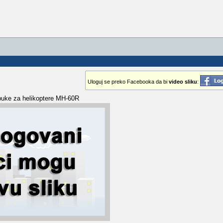
Uloguj se preko Facebooka da bi
video sliku
:
uke za helikoptere MH-60R