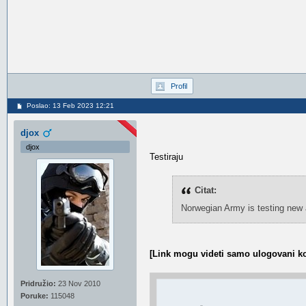
Profil
Poslao: 13 Feb 2023 12:21
djox
djox
Testiraju
Citat:
Norwegian Army is testing new 
[Link mogu videti samo ulogovani ko
Pridružio:
23 Nov 2010
Poruke:
115048