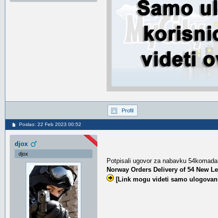
Profil
Poslao: 22 Feb 2023 00:52
djox
djox
Potpisali ugovor za nabavku 54komad
Norway Orders Delivery of 54 New Le
[Link mogu videti samo ulogovani