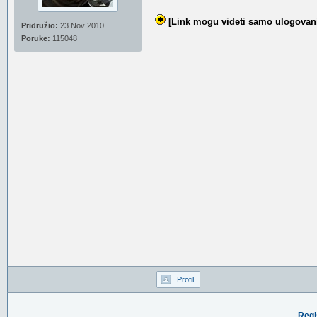
[Link mogu videti samo ulogovani
Pridružio:
23 Nov 2010
Poruke:
115048
Profil
Regi