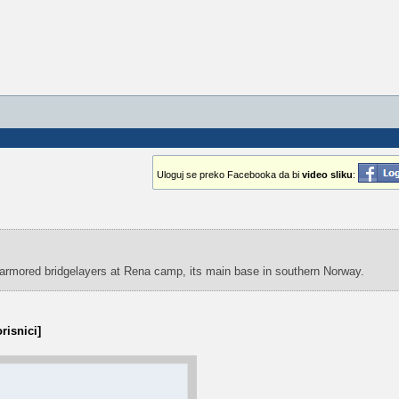
Uloguj se preko Facebooka da bi
video sliku
:
armored bridgelayers at Rena camp, its main base in southern Norway.
risnici]