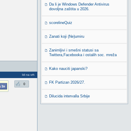
Da li je Windows Defender Antivirus
dovoljna zaštita u 2026.
scorelineQuiz
Zanati koji (Ne)umiru
Zanimljivi i smešni statusi sa
Twittera,Facebooka i ostalih soc. mreža
Kako nauciti japanski?
Idi na vrh
FK Partizan 2026/27.
0
Dilucida intervalla Srbije