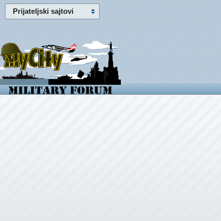
Prijateljski sajtovi