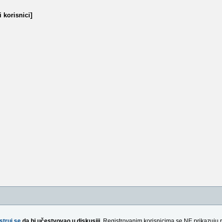
 korisnici]
struj se
da bi učestvovao u diskusiji.
Registrovanim korisnicima se NE prikazuju 