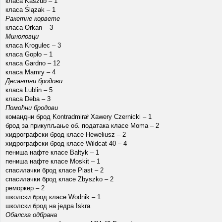
класа Kaszub – 1
класа Ślązak – 1
Ракетне корвете
класа Orkan – 3
Миноловци
класа Krogulec – 3
класа Gopło – 1
класа Gardno – 12
класа Mamry – 4
Десантни бродови
класа Lublin – 5
класа Deba – 3
Помоћни бродови
командни брод Kontradmirał Xawery Czernicki – 1
брод за прикупљање об. података класе Moma – 2
хидрографски брод класе Heweliusz – 2
хидрографски брод класе Wildcat 40 – 4
пениша нафте класе Baltyk – 1
пениша нафте класе Moskit – 1
спасилачки брод класе Piast – 2
спасилачки брод класе Zbyszko – 2
реморкер – 2
школски брод класе Wodnik – 1
школски брод на једра Iskra
Обалска одбрана