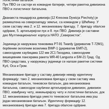
логистички батаљон.
Пук ПВО се састоји из командне батерије, четири ракетна дивизиона
ПВО и логистичког батаљона.
Дванаеста пешадијска дивизија (12 Kresowa Dywizja Piechoty) је
размештена на северозападу земље, са командом у Шћећину. У
свом саставу има 2. и 12. механизовану бригаду, 7. бригаду обалске
одбране, 5. артиљеријски пук и 8. пук ПВО. Дивизија је саставни
део Мултинационалног корпуса НАТО „Североисток“.
Јединица је наоружана тенковима PT-91 Twardy (дериватив Т-72М1),
борбеним оклопним возилима BWP-1 (дериватив БМП-2),
самоходним хаубицама 122 мм 2С1 Гвоздика, самоходним
вишецевним лансерама ракета WR-40 Langusta и БМ-21 Град. Од
ПВО средстава, у наоружању јединице се налазе ракетни системи
Куб, Оса и Гром.
Механизоване бригаде у саставу дивизије немају идентичну
формацију: тако 2. механизована бригада у свом саставу има
командни батаљон, тенковски батаљон, два механизована
батаљона, самоходни хаубички артиљеријски дивизион, дивизион
ПВО, извиђачку чету, инжињеријску чету и логистички батаљон, док
12. механизована бригада уместо тенковског батаљона има још
један механизвоани батаљон. Идентичну формацију 12.
механизованој бригади има 7. бригада обалске одбране.