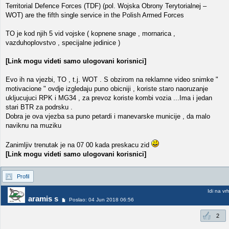
Territorial Defence Forces (TDF) (pol. Wojska Obrony Terytorialnej –
WOT) are the fifth single service in the Polish Armed Forces
TO je kod njih 5 vid vojske ( kopnene snage , mornarica ,
vazduhoplovstvo , specijalne jedinice )
[Link mogu videti samo ulogovani korisnici]
Evo ih na vjezbi, TO , t.j. WOT . S obzirom na reklamne video snimke "
motivacione " ovdje izgledaju puno obicniji , koriste staro naoruzanje
ukljucujuci RPK i MG34 , za prevoz koriste kombi vozia ...Ima i jedan
stari BTR za podrsku .
Dobra je ova vjezba sa puno petardi i manevarske municije , da malo
naviknu na muziku
Zanimljiv trenutak je na 07 00 kada preskacu zid
[Link mogu videti samo ulogovani korisnici]
Profil
Idi na vr
aramis s
Poslao: 04 Jun 2018 06:56
2