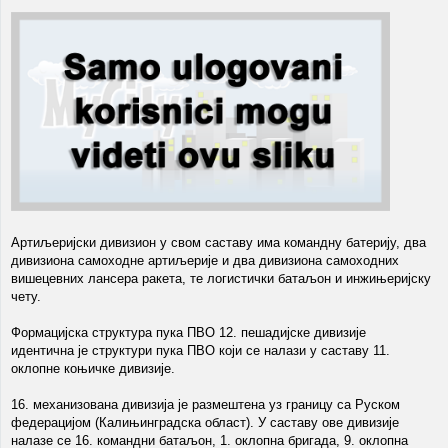
Артиљеријски дивизион у свом саставу има командну батерију, два
дивизиона самоходне артиљерије и два дивизиона самоходних
вишецевних лансера ракета, те логистички батаљон и инжињеријску
чету.
Формацијска структура пука ПВО 12. пешадијске дивизије
идентична је структури пука ПВО који се налази у саставу 11.
оклопне коњичке дивизије.
16. механизована дивизија је размештена уз границу са Руском
федерацијом (Калињинградска област). У саставу ове дивизије
налазе се 16. командни батаљон, 1. оклопна бригада, 9. оклопна