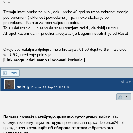
u ...
Trebaju imati obzira za njih , cak i preko 40 godina treba zabraniti trcanje
pod opremom ( sklonost povredama ) , pa i neko skakanje po
preprekama. Pa ako zatreba valjda ce potrcati.
To su defanzivci.... vazno da znaju oruzjem raditi , da dobiju rutinu.
Ali opet kazem da im je odlicna ideja ... ( a Bogami i strah ih je od Rusa)
Ovdje vec ozbiljnije djeluju , malo kretanja , 01 50 dejstvo BST -a , vide
se RPG , uredjenje polozaja....
[Link mogu videti samo ulogovani korisnici]
Profil
Idi na vr
pein
Poslao: 17 Sep 2018 22:36
3
Польша создаёт четвёртую дивизию сухопутных войск.
К
ак
следует из симуляции, которую презентовал портал Defence24. pl,
прежде всего речь
идёт об обороне от атаки с брестского