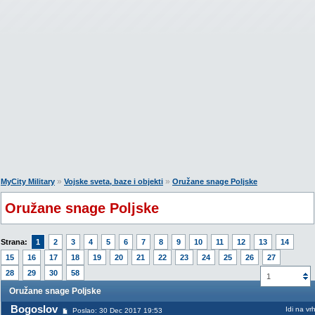
»
»
MyCity Military
Vojske sveta, baze i objekti
Oružane snage Poljske
Oružane snage Poljske
Strana:
1
2
3
4
5
6
7
8
9
10
11
12
13
14
15
16
17
18
19
20
21
22
23
24
25
26
27
28
29
30
58
1
Oružane snage Poljske
Bogoslov
Idi na vr
Poslao: 30 Dec 2017 19:53