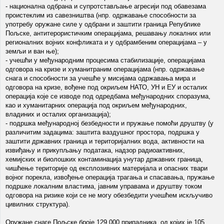
- национална одбрана и супротстављање агресији под обавезама
проистеклим из савезништва (нпр. одржавање способности за
употребу оружане силе у одбрани и заштити граница Републике
Пољске, антитерористичким операцијама, решавању локалних или
регионалних војних конфликата и у одбрамбеним операцијама – у
земљи и ван ње);
- учешћи у међународним процесима стабилизације, операцијама
одговора на кризе и хуманитраним операцијама (нпр. одржавање
снага и способности за учешће у мисијама одржавања мира и
одговора на кризе, вођене под окриљем НАТО, УН и ЕУ и осталих
операција које се изводе под одредбама међународних споразума,
као и хуманитарних операција под окриљем међународних,
владиних и осталих организација);
- подршка међународној безбедности и пружање помоћи друштву (у
различитим задацима: заштита ваздушног простора, подршка у
заштити државних граница и територијалних вода, активности на
извиђању и прикупљању података, надзор радиоактивних,
хемијских и биолошких контаминација унутар државних граница,
чишћење територије од експлозивних материјала и опасних твари
војног порекла, извођење операција трагања и спасавања, пружање
подршке локалним властима, јавним управама и друштву током
одговора на ризике који се не могу обезбедити учешћем искључиво
цивилних структура).
Оружане снаге Пољске броје 129 000 припадника, од којих је 105