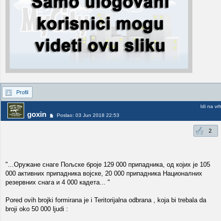
Profil
Idi na vr
goxin
Poslao: 03 Jun 2018 22:53
2
"...Оружане снаге Пољске броје 129 000 припадника, од којих је 105
000 активних припадника војске, 20 000 припадника Националних
резервних снага и 4 000 кадета... "
Pored ovih brojki formirana je i Teritorijalna odbrana , koja bi trebala da
broji oko 50 000 ljudi :