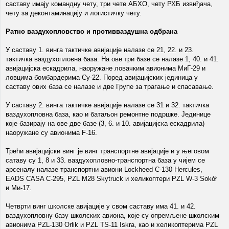
саставу имају командну чету, три чете АБХО, чету РХБ извиђача,
чету за деконтаминацију и логистичку чету.
Ратно ваздухопловство и противваздушна одбрана
У саставу 1. винга тактичке авијације налазе се 21, 22. и 23.
тактичка ваздухопловна база. На ове три базе се налазе 1, 40. и 41.
авијацијска ескадрила, наоружане ловачким авионима МиГ-29 и
ловцима бомбардерима Су-22. Поред авијацијских јединица у
саставу ових база се налазе и две Групе за трагање и спасавање.
У саставу 2. винга тактичке авијације налазе се 31 и 32. тактичка
ваздухопловна база, као и батаљон ремонтне подршке. Јединице
које базирају на ове две базе (3, 6. и 10. авијацијска ескадрила)
наоружане су авионима F-16.
Трећи авијацијски винг је винг транспортне авијације и у његовом
сатаву су 1, 8 и 33. ваздухопловно-транспортна база у чијем се
арсеналу налазе транспортни авиони Lockheed C-130 Hercules,
EADS CASA C-295, PZL M28 Skytruck и хеликоптери PZL W-3 Sokół
и Ми-17.
Четврти винг школске авијације у свом саставу има 41. и 42.
ваздухопловну базу школских авиона, које су опремљене школским
авионима PZL-130 Orlik и PZL TS-11 Iskra, као и хеликоптерима PZL