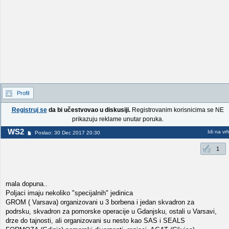
Profil
Registruj se
da bi učestvovao u diskusiji.
Registrovanim korisnicima se NE
prikazuju reklame unutar poruka.
WS2
Idi na vr
Poslao: 30 Dec 2017 20:30
1
mala dopuna..
Poljaci imaju nekoliko "specijalnih" jedinica
GROM ( Varsava) organizovani u 3 borbena i jedan skvadron za
podrsku, skvadron za pomorske operacije u Gdanjsku, ostali u Varsavi,
drze do tajnosti, ali organizovani su nesto kao SAS i SEALS