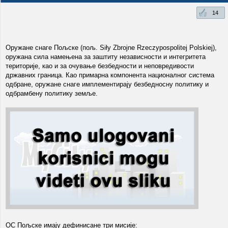
14
Оружане снаге Пољске (пољ. Siły Zbrojne Rzeczypospolitej Polskiej),
оружана сила намењена за заштиту независности и интегритета
територије, као и за очување безбедности и неповредивости
државних граница. Као примарна компонента националног система
одбране, оружане снаге имплементирају безбедносну политику и
одбрамбену политику земље.
ОС Пољске имају дефинисане три мисије: