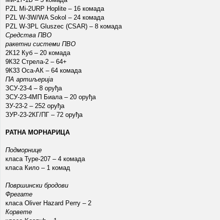
PZL Mi-2URP Hoplite – 16 комада
PZL W-3W/WA Sokol – 24 комада
PZL W-3PL Gluszec (CSAR) – 8 комада
Средства ПВО
ракетни системи ПВО
2К12 Куб – 20 комада
9К32 Стрела-2 – 64+
9К33 Оса-АК – 64 комада
ПА артиљерија
ЗСУ-23-4 – 8 оруђа
ЗСУ-23-4МП Биала – 20 оруђа
ЗУ-23-2 – 252 оруђа
ЗУР-23-2КГ/ПГ – 72 оруђа
РАТНА МОРНАРИЦА
Подморнице
класа Type-207 – 4 комада
класа Кило – 1 комад
Површински бродови
Фрегате
класа Oliver Hazard Perry – 2
Корвете