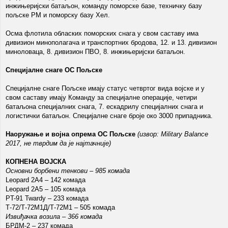
инжињеријски батаљон, команду поморске базе, техничку базу
пољске РМ и поморску базу Хел.
Осма флотила обласких поморских снага у свом саставу има
дивизион минополагача и транспортних бродова, 12. и 13. дивизион
миноловаца, 8. дивизион ПВО, 8. инжињеријски батаљон.
Специјалне снаге ОС Пољске
Специјалне снаге Пољске имају статус четвртог вида војске и у
свом саставу имају Команду за специјалне операције, четири
батаљона специјалних снага, 7. ескадрилу специјалних снага и
логистички батаљон. Специјалне снаге броје око 3000 припадника.
Наоружање и војна опрема ОС Пољске
(извор: Military Balance
2017, не тврдим да је најтачније)
КОПНЕНА ВОЈСКА
Основни борбени тенкови – 985 комада
Leopard 2А4 – 142 комада
Leopard 2А5 – 105 комада
PT-91 Twardy – 233 комада
Т-72/Т-72М1Д/Т-72М1 – 505 комада
Извиђачка возила – 366 комада
БРДМ-2 – 237 комада