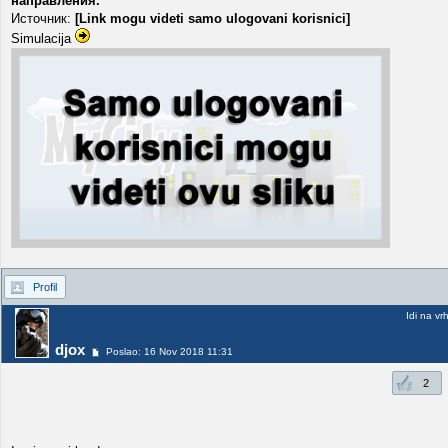
направления.
Источник:
[Link mogu videti samo ulogovani korisnici]
Simulacija
Profil
Idi na vr
djox
Poslao: 16 Nov 2018 11:31
2