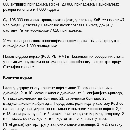
000 активних припадника војске, 20 000 припадника Националних
резервних снага и 4 000 кадета.
Од 105 000 активних припадника војске, у саставу КоВ се налази 47
977 људи, у саставу Ратног ваздухопловства 16 428, док је у
саставу Ратне морнарице 7 020 припадника.
У мултинационалним операцијама широм света Пољска тренутно
ангажује око 1 300 припадника.
Поред видова војске (КоВ, РВ, РМ) и Националних резервних снага,
у пољским оружаним снагама се као посебан вид војске третирају
Специјалне снаге.
Копнена војска
Главну ударну снагу копнене војске чине 11. оклопна коњичка
дивизија, 2. и 16. механизована дивизија, те 1. авијацијска бригада,
6. ваздушно-десантна бригада, 21. стрељачка бригада, 25.
ваздушна коњичка бригада. Поред ових јединица, у саставу КоВ се
налазе и пукови, директно потчињени команди Копнене војске: 2, 9.
и 18. извиђачки пук, 1. и 2. инжињеријски пук за борбену подршку, 2.
и 5. инжињеријски пук, 4. и 5. пук АБХО, 2. SIGINT (SIGnal
INTeligence) центар, Групу за психолошке операције, 1. и 2. пољску
болницу.