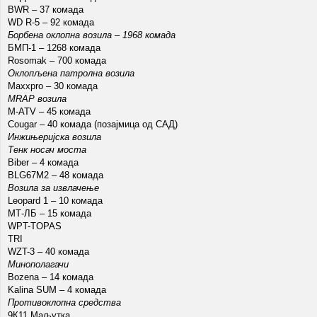
BWR – 37 комада
WD R-5 – 92 комада
Борбена оклопна возила – 1968 комада
БМП-1 – 1268 комада
Rosomak – 700 комада
Оклопљена патролна возила
Maxxpro – 30 комада
MRAP возила
M-ATV – 45 комада
Cougar – 40 комада (позајмица од САД)
Инжињеријска возила
Тенк носач моста
Biber – 4 комада
BLG67M2 – 48 комада
Возила за извлачење
Leopard 1 – 10 комада
МТ-ЛБ – 15 комада
WPT-TOPAS
TRI
WZT-3 – 40 комада
Минополагачи
Bozena – 14 комада
Kalina SUM – 4 комада
Противоклопна средства
9К11 Маљутка