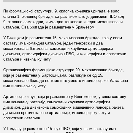
По формацијској структури, 9. оклопна коњичка бригада је врло
слична 1. оклопној бригади, са разликом што је дивизион ПВО код
9. оклопне самоходни, и има два тенковска и један механизовани
батаљон. Ова бригада је размештена у Брањевом.
У Гижицком је размештена 15. механизована бригада, која у свом
саставу има командни батаљон, један тенковски и два
механизована батаљона, самоходни хаубички артиљеријски
дивизион, артиљеријски дивизион ПВО, инжињеријски и логистички
батаљон и извиђачку чету.
Организацијско-формацијска структура 20. механизоване бригаде,
која је размештена у Бартошицама, разликује се од 15.
механизоване бригаде по томе што уместо инжињеријског батаљона
има инжињеријску чету.
Артиљеријски пук, који је размештен у Венгожевом, у свом саставу
има командну батерију, самоходни хаубички артиљеријски
дивизион, два дивизиона самоходних вишецевних лансера ракета,
дивизион противоклопне артиљерије, инжињеријску чету и
логистички батаљон.
У Голдапу је размештен 15. пук ПВО, који у свом саставу има