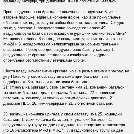
командну батерију, три дивизиона ПВО и логистички батаљон.
Прва ваздухопловна бригада је намењена за пружање блиске
ватрене подршке јединица копнене војске, као и за прикупљање
обавештајних података употребом беспилотних летелица. Сходно
томе, у саставу 1. ваздухопловне бригаде се налазе 49.
ваздухопловна база са три ескадриле јуришних хеликоптера Ми-24,
56. ваздухопловна база са две ескадриле јуришних хеликоптера
Ми-24 и 3. ескадрилом са хеликоптерима за борбено трагање и
спасавање. Поред ове две ваздухопловне базе, у саставу 1.
ваздухопловне бригаде се налази и извиђачка ескадрила
опремљена беспилотним летелицама Orbiter.
Шеста ваздушно-десантна бригада, која је размештена у Кракову, на
југу Пољске, у свом саставу има командни батаљон, три
падобранска батаљона и логистички батаљон.
21. стрељачка бригада у свом саставу има 21. командни батаљон,
тенковски батаљон, два стрељачка батаљона, 22. планински
батаљон, 4. самоходни хаубички артиљеријски дивизион, 21.
дивизион ПВО, 16. инжињеријски и 21. логистички батаљон.
25. ваздушна коњичка бригада у свом саставу има 25. командни
батаљон, 1. лаки коњички батаљон, 7. улански батаљон, 1.
ваздухопловну групу са две ескадриле транспортних хеликоптера
(по 16 хеликоптера Ми-8 и Ми-17), 7. ваздухопловну групу са две