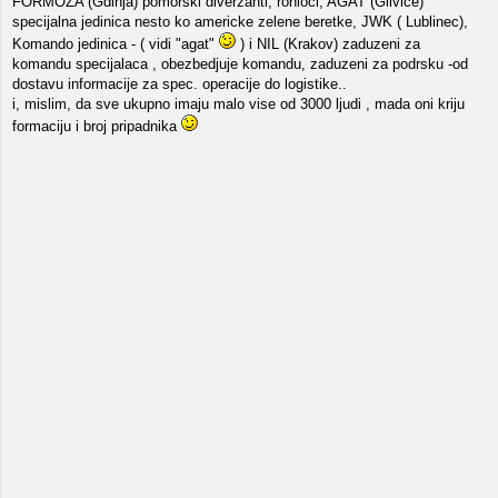
FORMOZA (Gdinja) pomorski diverzanti, ronioci, AGAT (Glivice)
specijalna jedinica nesto ko americke zelene beretke, JWK ( Lublinec),
Komando jedinica - ( vidi "agat"
) i NIL (Krakov) zaduzeni za
komandu specijalaca , obezbedjuje komandu, zaduzeni za podrsku -od
dostavu informacije za spec. operacije do logistike..
i, mislim, da sve ukupno imaju malo vise od 3000 ljudi , mada oni kriju
formaciju i broj pripadnika