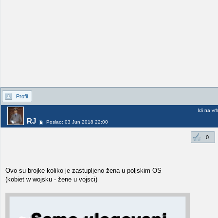
Profil
Idi na vr
RJ
Poslao: 03 Jun 2018 22:00
0
Ovo su brojke koliko je zastupljeno žena u poljskim OS
(kobiet w wojsku - žene u vojsci)