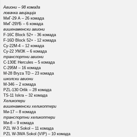
Авиони – 98 комада
ловачка авијација
МиГ-29 А – 26 комада
МиГ-29УБ – 6 комада
вишенаменски авиони
F-16C Block 52+ - 36 комада
F-16D Block 52+ - 12 комада
Су-22М-4 – 12 комада
Су-22 УМ3К – 6 комада
транспортни авиони
C-130E Hercules – 5 комада
C-295M – 16 комада
M-28 Bryza TD – 23 комада
школски авиони
М-346 – 2 комада
PZL-130 Orlik – 28 комада
TS-11 Iskra – 32 комада
Хеликопери
вишенаменски хеликоптери
Ми-17 – 8 комада
транспортни хеликоптери
Ми-8 – 9 комада
PZL W-3 Sokol – 11 комада
PZL W-3WA Sokol (VIP) – 10 комада