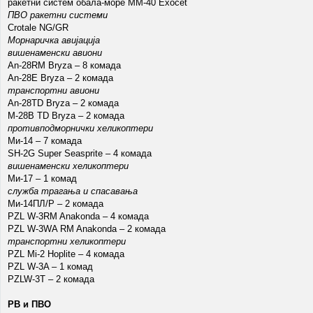
ракетни систем обала-море ММ-40 Exocet
ПВО ракетни системи
Crotale NG/GR
Морнаричка авијација
вишенаменски авиони
An-28RM Bryza – 8 комада
An-28E Bryza – 2 комада
транспортни авиони
An-28TD Bryza – 2 комада
M-28B TD Bryza – 2 комада
противподморнички хеликоптери
Ми-14 – 7 комада
SH-2G Super Seasprite – 4 комада
вишенаменски хеликоптери
Ми-17 – 1 комад
служба трагања и спасавања
Ми-14ПЛ/Р – 2 комада
PZL W-3RM Anakonda – 4 комада
PZL W-3WA RM Anakonda – 2 комада
транспортни хеликоптери
PZL Mi-2 Hoplite – 4 комада
PZL W-3A – 1 комад
PZLW-3T – 2 комада
РВ и ПВО