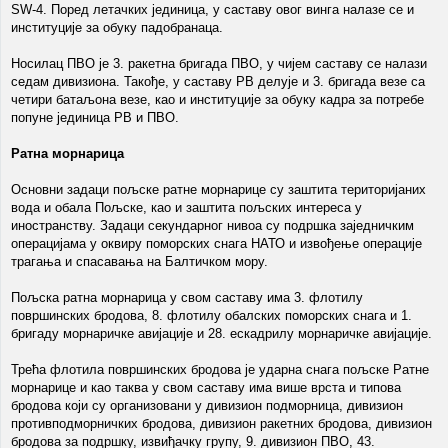
SW-4. Поред летачких јединица, у саставу овог винга налазе се и
институције за обуку падобранаца.
Носилац ПВО је 3. ракетна бригада ПВО, у чијем саставу се налази
седам дивизиона. Такође, у саставу РВ делује и 3. бригада везе са
четири батаљона везе, као и институције за обуку кадра за потребе
попуне јединица РВ и ПВО.
Ратна морнарица
Основни задаци пољске ратне морнарице су заштита територијаних
вода и обала Пољске, као и заштита пољских интереса у
иностранству. Задаци секундарног нивоа су подршка заједничким
операцијама у оквиру поморских снага НАТО и извођење операције
трагања и спасавања на Балтичком мору.
Пољска ратна морнарица у свом саставу има 3. флотилу
површинских бродова, 8. флотилу обалских поморских снага и 1.
бригаду морнаричке авијације и 28. ескадрилу морнаричке авијације.
Трећа флотила површинских бродова је ударна снага пољске Ратне
морнарице и као таква у свом саставу има више врста и типова
бродова који су организовани у дивизион подморница, дивизион
противподморничких бродова, дивизион ракетних бродова, дивизион
бродова за подршку, извиђачку групу, 9. дивизион ПВО, 43.