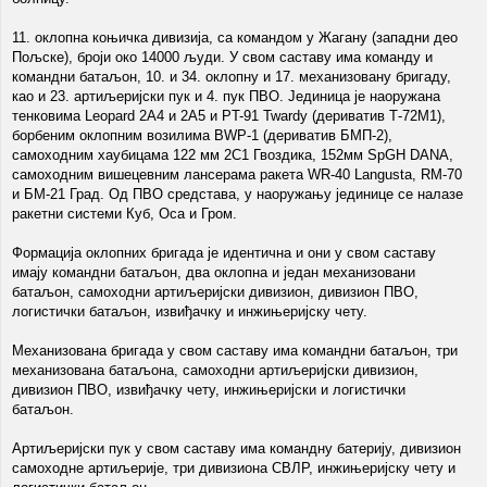
11. оклопна коњичка дивизија, са командом у Жагану (западни део
Пољске), броји око 14000 људи. У свом саставу има команду и
командни батаљон, 10. и 34. оклопну и 17. механизовану бригаду,
као и 23. артиљеријски пук и 4. пук ПВО. Јединица је наоружана
тенковима Leopard 2А4 и 2А5 и PT-91 Twardy (дериватив Т-72М1),
борбеним оклопним возилима BWP-1 (дериватив БМП-2),
самоходним хаубицама 122 мм 2С1 Гвоздика, 152мм SpGH DANA,
самоходним вишецевним лансерама ракета WR-40 Langusta, RM-70
и БМ-21 Град. Од ПВО средстава, у наоружању јединице се налазе
ракетни системи Куб, Оса и Гром.
Формација оклопних бригада је идентична и они у свом саставу
имају командни батаљон, два оклопна и један механизовани
батаљон, самоходни артиљеријски дивизион, дивизион ПВО,
логистички батаљон, извиђачку и инжињеријску чету.
Механизована бригада у свом саставу има командни батаљон, три
механизована батаљона, самоходни артиљеријски дивизион,
дивизион ПВО, извиђачку чету, инжињеријски и логистички
батаљон.
Артиљеријски пук у свом саставу има командну батерију, дивизион
самоходне артиљерије, три дивизиона СВЛР, инжињеријску чету и