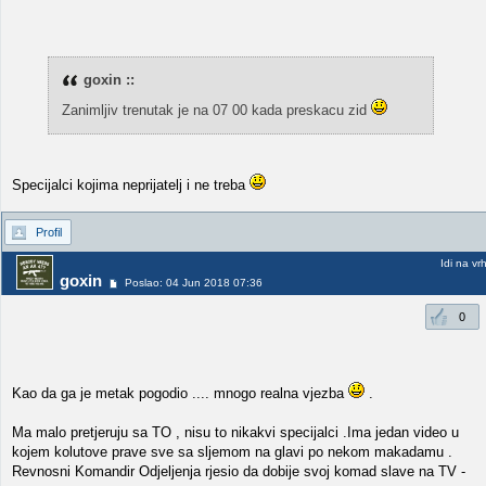
goxin ::
Zanimljiv trenutak je na 07 00 kada preskacu zid
Specijalci kojima neprijatelj i ne treba
Profil
Idi na vr
goxin
Poslao: 04 Jun 2018 07:36
0
Kao da ga je metak pogodio .... mnogo realna vjezba
.
Ma malo pretjeruju sa TO , nisu to nikakvi specijalci .Ima jedan video u
kojem kolutove prave sve sa sljemom na glavi po nekom makadamu .
Revnosni Komandir Odjeljenja rjesio da dobije svoj komad slave na TV -