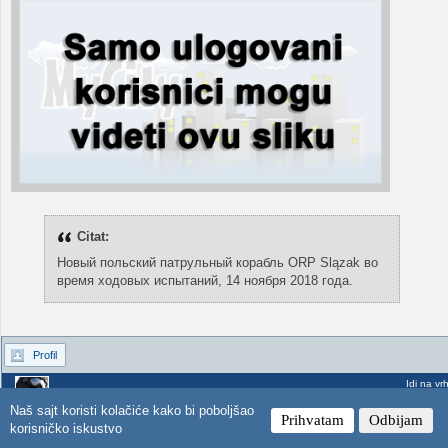
Citat:
Новый польский патрульный корабль ORP Slązak во
время ходовых испытаний, 14 ноября 2018 года.
Profil
Idi na vr
Naš sajt koristi kolačiće kako bi poboljšao
djox
Prihvatam
Odbijam
Poslao: 16 Nov 2018 13:15
korisničko iskustvo