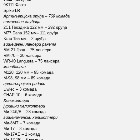
9К111 Фагот
Spike-LR
Артиљеријска оруђа – 769 комада
самоходне хаубица
2С1 Гвоздика 122 мм – 292 оруђа
М77 Dana 152 мм– 111 оруђа
Krab 155 мм – 2 оруђа
вишецевни лансери ракета
БМ-21 Град – 75 лансера
RM-70 – 30 лансера
WR-40 Langusta – 75 лансера
минобацачи
М120, 120 мм – 95 комада
М-98, 98 мм – 89 комада
артиљеријски радари
Liwiec – 3 комада
СНАР-10 – 6 комада
Хеликоптери
јуришни хеликоптери
Ми-24Д/В – 28 комада
вишенаменски хеликоптери
Ми-8МТ – 7 комада
Ми-17 – 3 комада
Ми-17АЕ – 1 комад
Ми-17-1В – 5 комада