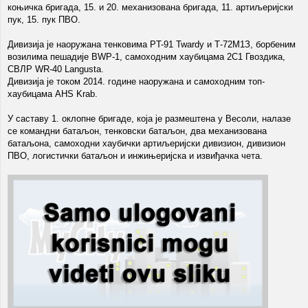
коњичка бригада, 15. и 20. механизована бригада, 11. артиљеријски
пук, 15. пук ПВО.
Дивизија је наоружана тенковима PT-91 Twardy и Т-72М1З, борбеним
возилима пешадије BWP-1, самоходним хаубицама 2С1 Гвоздика,
СВЛР WR-40 Langusta.
Дивизија је током 2014. године наоружана и самоходним топ-
хаубицама AHS Krab.
У саставу 1. оклопне бригаде, која је размештена у Весоли, налазе
се командни батаљон, тенковски батаљон, два механизована
батаљона, самоходни хаубички артиљеријски дивизион, дивизион
ПВО, логистички батаљон и инжињеријска и извиђачка чета.