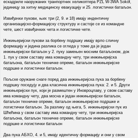
ескадриле наоружаних транпортних хеликоптера PZL W-3WA Sokół,
јединицу за хитну медицинску евакуацију и 25. логистички батаљон.
Извиђачки пукови, њих три (2, 9. и 18) имају индентичну
организацијско-формацијску структуру и састоје се из командне
чете, шест извиђачких чета и логистичке чете.
Инжињеријски пукови за борбену подршку имају врло сличну
формацију и једина разлика се огледа у томе да је један
инжињеријски батаљон у 2. пуку замењен мосним батаљоном, док
1. пук у свом саставу има командну чету, три инжињеријска
батаљона, батаљон техничке опреме, батаљон инжињеријске
подршке и логистички батаљон.
Пољске оружане снаге поред два инжињеријска пука за борбену
подршку поседују и два класична инжињеријска пука: 2. и 5. Други
инжињеријски пук, који је размештен у Иновроцлаву, у свом саставу
има командну чету, два мосна и један инжињеријски батаљон,
батаљон техничке опреме, батаљон инжињеријске подршке и
логистички батаљон. За разлику од њега, 5. инжињеријски пук из
Шћећина у свом саставу има командну чету, три инжињеријска
батаљона, батаљон техничке опреме, батаљон инжињеријске
подршке и логистички батаљон
Два пука АБХО, 4. и 5, имају идентичну формацију и они у свом