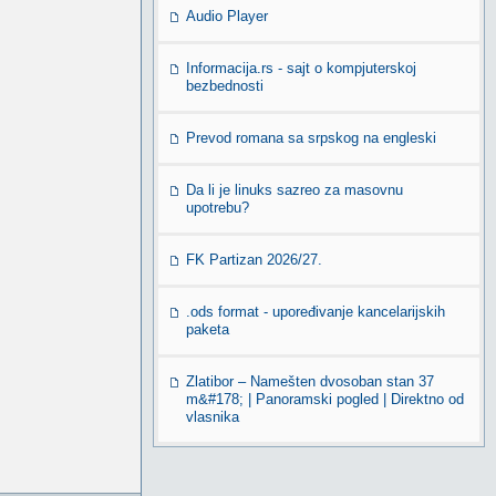
Audio Player
Informacija.rs - sajt o kompjuterskoj
bezbednosti
Prevod romana sa srpskog na engleski
Da li je linuks sazreo za masovnu
upotrebu?
FK Partizan 2026/27.
.ods format - upoređivanje kancelarijskih
paketa
Zlatibor – Namešten dvosoban stan 37
m&#178; | Panoramski pogled | Direktno od
vlasnika