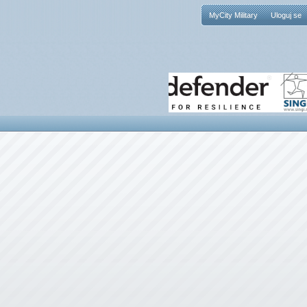
MyCity Military
Uloguj se