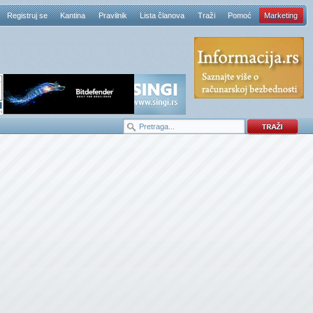
Registruj se
Kantina
Pravilnik
Lista članova
Traži
Pomoć
Marketing