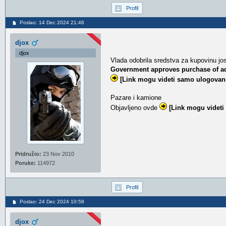
Profil
Poslao: 14 Dec 2024 21:46
djox
djox
Vlada odobrila sredstva za kupovinu j
Government approves purchase of add
[Link mogu videti samo ulogovani
Pazare i kamione
Objavljeno ovde
[Link mogu videti
Pridružio:
23 Nov 2010
Poruke:
114972
Profil
Poslao: 24 Dec 2024 10:58
djox