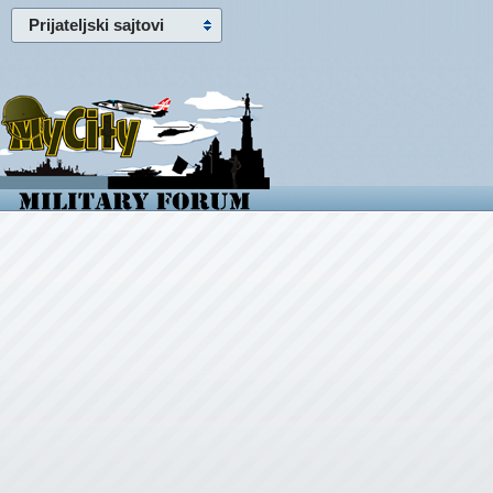
Prijateljski sajtovi