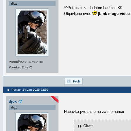
djox
^^Potpisali za dodatne haubice K9
Objavljeno ovde
[Link mogu videti
Pridružio:
23 Nov 2010
Poruke:
114972
Profil
Poslao: 24 Jan 2025 22:50
djox
djox
Nabavka pvo sistema za mornaricu
Citat: