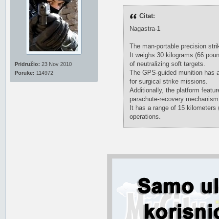
Citat:
Nagastra-1
The man-portable precision stri
It weighs 30 kilograms (66 poun
of neutralizing soft targets.
Pridružio:
23 Nov 2010
The GPS-guided munition has a s
Poruke:
114972
for surgical strike missions.
Additionally, the platform featu
parachute-recovery mechanism t
It has a range of 15 kilometers
operations.