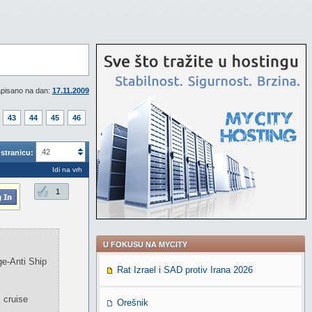
pisano na dan:
17.11.2009
43
44
45
46
42
stranicu:
Idi na vrh
1
U FOKUSU NA MYCITY
ge-Anti Ship
Rat Izrael i SAD protiv Irana 2026
 cruise
Orešnik