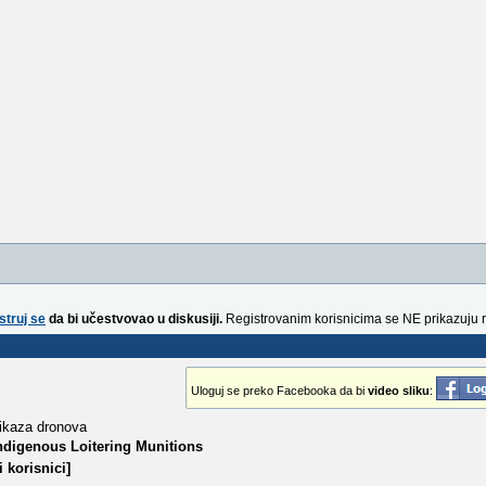
struj se
da bi učestvovao u diskusiji.
Registrovanim korisnicima se NE prikazuju 
Uloguj se preko Facebooka da bi
video sliku
:
ikaza dronova
Indigenous Loitering Munitions
 korisnici]