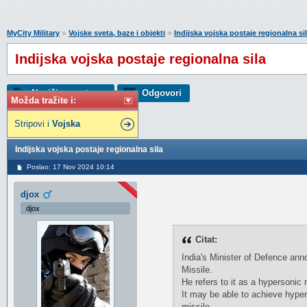
»
»
MyCity Military
Vojske sveta, baze i objekti
Indijska vojska postaje regionalna si
Indijska vojska postaje regionalna sila
Napiši novu temu
Odgovori
Možda tražite i:
Stripovi i
Vojska
Indijska vojska postaje regionalna sila
Poslao: 17 Nov 2024 10:14
djox
djox
Citat:
India's Minister of Defence ann
Missile.
He refers to it as a hypersonic mi
It may be able to achieve hyper
missile.