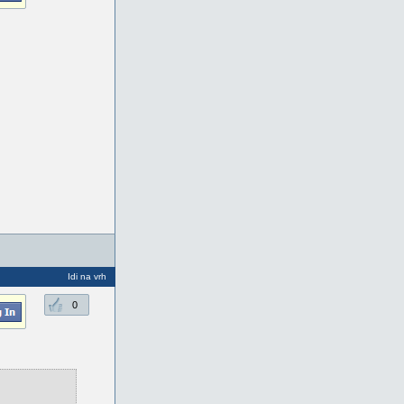
Idi na vrh
0