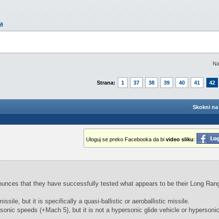
la
Na
Strana:
1
37
38
39
40
41
42
Skokni na 
Uloguj se preko Facebooka da bi
video sliku
:
ounces that they have successfully tested what appears to be their Long Ran
ssile, but it is specifically a quasi-ballistic or aeroballistic missile.
sonic speeds (+Mach 5), but it is not a hypersonic glide vehicle or hypersonic