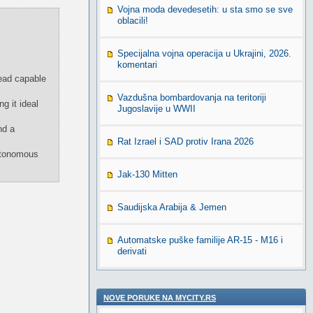
Vojna moda devedesetih: u sta smo se sve
oblacili!
Specijalna vojna operacija u Ukrajini, 2026.
komentari
head capable
Vazdušna bombardovanja na teritoriji
g it ideal
Jugoslavije u WWII
nd a
Rat Izrael i SAD protiv Irana 2026
autonomous
Jak-130 Mitten
Saudijska Arabija & Jemen
Automatske puške familije AR-15 - M16 i
derivati
NOVE PORUKE NA MYCITY.RS