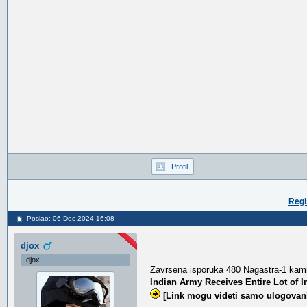
Profil
Regi
Poslao: 06 Dec 2024 16:08
djox
djox
Zavrsena isporuka 480 Nagastra-1 kam
Indian Army Receives Entire Lot of 
[Link mogu videti samo ulogovani