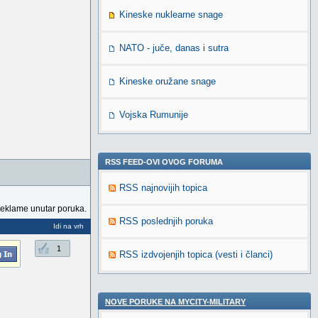
Kineske nuklearne snage
NATO - juče, danas i sutra
Kineske oružane snage
Vojska Rumunije
RSS FEED-OVI OVOG FORUMA
RSS najnovijih topica
reklame unutar poruka.
RSS poslednjih poruka
Idi na vrh
1
RSS izdvojenjih topica (vesti i članci)
NOVE PORUKE NA MYCITY-MILITARY