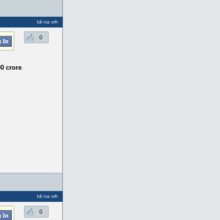
Idi na vrh
0
0 crore
Idi na vrh
0