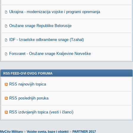
Ukrajina - modernizacija vojske i programi opremanja
Oružane snage Republike Belorusije
IDF - Izraelske odbrambene snage (Tzahal)
Forsvaret - Oružane snage Kraljevine Norveške
RSS FEED-OVI OVOG FORUMA
RSS najnovijih topica
RSS poslednjih poruka
RSS izdvojenjih topica (vesti i članci)
»
»
MyCity Military
Vojske sveta, baze i objekti
PARTNER 2017