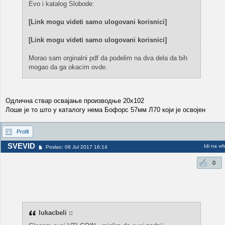
Evo i katalog Slobode:
[Link mogu videti samo ulogovani korisnici]
[Link mogu videti samo ulogovani korisnici]
Morao sam orginalni pdf da podelim na dva dela da bih
mogao da ga okacim ovde.
Одлична ствар освајање производње 20х102
Лоше је то што у каталогу нема Бофорс 57мм Л70 који је освојен
Profil
SVEVID
Idi na vr
Poslao: 06 Jul 2017 16:14
0
lukacbeli ::