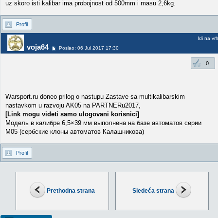
uz skoro isti kalibar ima probojnost od 500mm i masu 2,6kg.
Profil
Idi na vr
voja64
Poslao: 06 Jul 2017 17:30
0
Warsport.ru doneo prilog o nastupu Zastave sa multikalibarskim
nastavkom u razvoju AK05 na PARTNERu2017,
[Link mogu videti samo ulogovani korisnici]
Модель в калибре 6,5×39 мм выполнена на базе автоматов серии
M05 (сербские клоны автоматов Калашникова)
Profil
Prethodna strana
Sledeća strana