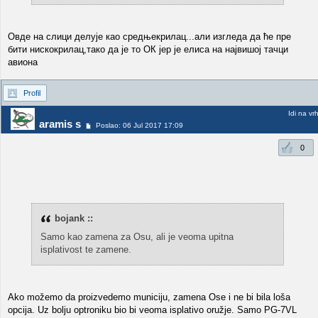
Овде на слици делује као средњекрилац...али изгледа да ће пре
бити нискокрилац,тако да је то ОК јер је елиса на највишој тачци
авиона
Profil
Idi na vr
aramis s
Poslao: 06 Jul 2017 17:09
0
bojank ::
Samo kao zamena za Osu, ali je veoma upitna
isplativost te zamene.
Ako možemo da proizvedemo municiju, zamena Ose i ne bi bila loša
opcija. Uz bolju optroniku bio bi veoma isplativo oružje. Samo PG-7VL