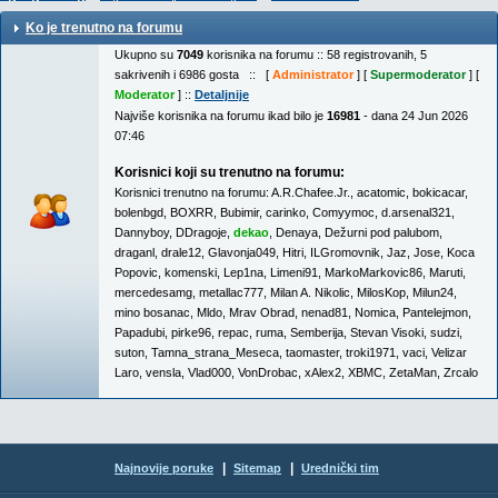
Ko je trenutno na forumu
Ukupno su
7049
korisnika na forumu :: 58 registrovanih, 5
sakrivenih i 6986 gosta :: [
Administrator
] [
Supermoderator
] [
Moderator
] ::
Detaljnije
Najviše korisnika na forumu ikad bilo je
16981
- dana 24 Jun 2026
07:46
Korisnici koji su trenutno na forumu:
Korisnici trenutno na forumu:
A.R.Chafee.Jr.
,
acatomic
,
bokicacar
,
bolenbgd
,
BOXRR
,
Bubimir
,
carinko
,
Comyymoc
,
d.arsenal321
,
Dannyboy
,
DDragoje
,
dekao
,
Denaya
,
Dežurni pod palubom
,
draganl
,
drale12
,
Glavonja049
,
Hitri
,
ILGromovnik
,
Jaz
,
Jose
,
Koca
Popovic
,
komenski
,
Lep1na
,
Limeni91
,
MarkoMarkovic86
,
Maruti
,
mercedesamg
,
metallac777
,
Milan A. Nikolic
,
MilosKop
,
Milun24
,
mino bosanac
,
Mldo
,
Mrav Obrad
,
nenad81
,
Nomica
,
Pantelejmon
,
Papadubi
,
pirke96
,
repac
,
ruma
,
Semberija
,
Stevan Visoki
,
sudzi
,
suton
,
Tamna_strana_Meseca
,
taomaster
,
troki1971
,
vaci
,
Velizar
Laro
,
vensla
,
Vlad000
,
VonDrobac
,
xAlex2
,
XBMC
,
ZetaMan
,
Zrcalo
|
|
Najnovije poruke
Sitemap
Urednički tim