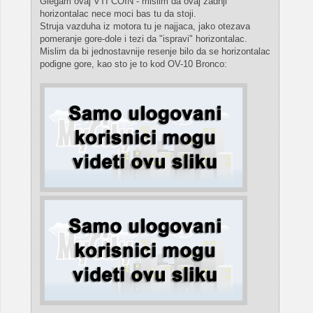
Glegam ovaj VTI COIN - mislim da ovaj zadnji
horizontalac nece moci bas tu da stoji.
Struja vazduha iz motora tu je najjaca, jako otezava
pomeranje gore-dole i tezi da "ispravi" horizontalac.
Mislim da bi jednostavnije resenje bilo da se horizontalac
podigne gore, kao sto je to kod OV-10 Bronco: