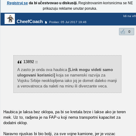
Registruj se
da bi učestvovao u diskusiji.
Registrovanim korisnicima se NE
prikazuju reklame unutar poruka.
Idi na vr
CheefCoach
Poslao: 05 Jul 2017 19:46
0
13892 ::
A zasto je onda ova haubica
[Link mogu videti samo
ulogovani korisnici]
koja se namenski razvija za
Vojsku Srbije neoklopljena iako joj je domet daleko manji
a verovatnoca da naleti na minu ili diverzante veca.
Haubica je laksa bez oklopa, pa bi se kretala brze i lakse ako je teren
mek. Uz to, radjena je na FAP-u koji nema transportni kapacitet za
dodatni oklop.
Naravno njuskas bi bio bolji, za sve vojne kamione, jer je vozac