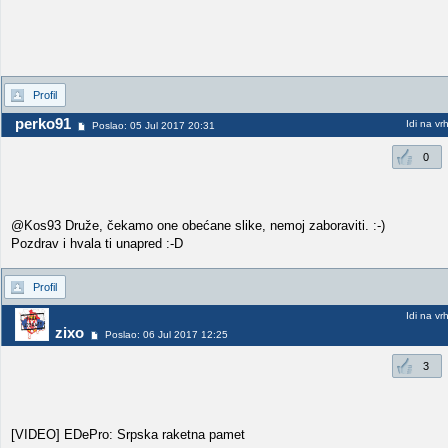
Profil
perko91
Idi na vr
Poslao: 05 Jul 2017 20:31
0
@Kos93 Druže, čekamo one obećane slike, nemoj zaboraviti. :-)
Pozdrav i hvala ti unapred :-D
Profil
Idi na vr
zixo
Poslao: 06 Jul 2017 12:25
3
[VIDEO] EDePro: Srpska raketna pamet