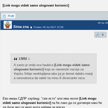
[Link mogu videti samo ulogovani korisnici]
Profil
Idi na vr
Sima zna
Poslao: 06 Jul 2017 15:38
0
13892 ::
A zasto je onda ova haubica
[Link mogu videti samo
ulogovani korisnici]
koja se namenski razvija za
Vojsku Srbije neoklopljena iako joj je domet daleko manji
a verovatnoca da naleti na minu ili diverzante veca.
Ево имаш СДПР хаубицу, "све исто" али има оклоп
[Link mogu
videti samo ulogovani korisnici]
па ће лако да се договоре како ће
да буџе ако се икад ишта набави за војску.