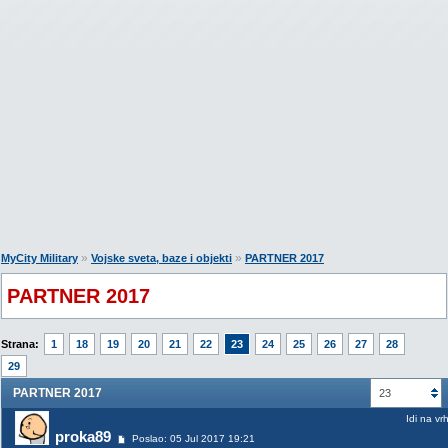
»
»
MyCity Military
Vojske sveta, baze i objekti
PARTNER 2017
PARTNER 2017
Strana:
1
18
19
20
21
22
23
24
25
26
27
28
29
PARTNER 2017
23
Idi na vr
proka89
Poslao: 05 Jul 2017 19:21