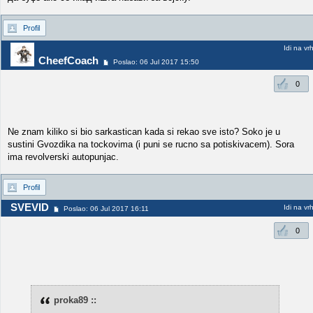
Profil
Idi na vr
CheefCoach
Poslao: 06 Jul 2017 15:50
0
Ne znam kiliko si bio sarkastican kada si rekao sve isto? Soko je u
sustini Gvozdika na tockovima (i puni se rucno sa potiskivacem). Sora
ima revolverski autopunjac.
Profil
SVEVID
Idi na vr
Poslao: 06 Jul 2017 16:11
0
proka89 ::