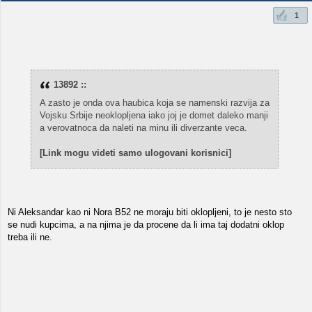
1
13892 ::
A zasto je onda ova haubica koja se namenski razvija za
Vojsku Srbije neoklopljena iako joj je domet daleko manji
a verovatnoca da naleti na minu ili diverzante veca.
[Link mogu videti samo ulogovani korisnici]
Ni Aleksandar kao ni Nora B52 ne moraju biti oklopljeni, to je nesto sto
se nudi kupcima, a na njima je da procene da li ima taj dodatni oklop
treba ili ne.