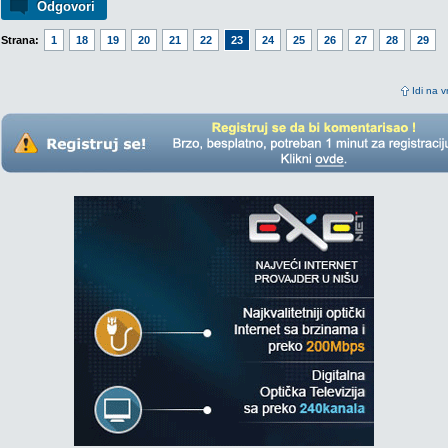
Odgovori
Strana:
1
18
19
20
21
22
23
24
25
26
27
28
29
Idi na v