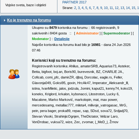
PARTNER 2017
Vojske sveta, baze i objekti
Strane:
2
,
3
,
4
,
5
,
6
,
7
,
8
,
9
,
10
,
11
,
12
,
13
,
14
,
15
,
1
Ko je trenutno na forumu
Ukupno su
8479
korisnika na forumu :: 66 registrovanih, 9
sakrivenih i 8404 gosta :: [
Administrator
] [
Supermoderator
] [
Moderator
] ::
Detaljnije
Najviše korisnika na forumu ikad bilo je
16981
- dana 24 Jun 2026
07:46
Korisnici koji su trenutno na forumu:
Registrovanih korisnika:
Ahilius
,
amaterSRB
,
Aquarius73
,
Asteker
,
Betta
,
bigfoot
,
boj.an
,
Boris90
,
burevesnik
,
BZ
,
CHARLIE JA.
,
Coficab
,
comi_pfc
,
damirZR
,
djboj
,
Dorcolac
,
eagle.rs
,
Feller
,
Glavonja049
,
Goksi95
,
goxin
,
HrcAk47
,
Imperator_Aleksandr_lll
,
istina
,
IvanMiletic
,
jalos
,
jodzula
,
Jomini
,
kaput21
,
kenny74
,
koko19
,
koneks
,
Kriglord
,
krkalon
,
kybonacci
,
Litostroton
,
Lucky 6
,
Macalone
,
Marko Marković
,
markolopin
,
mat
,
max power
,
mercedesamg
,
metallac777
,
mileta4
,
milivoje_vatrogasac
,
MrG
,
pein
,
pera bager
,
proka89
,
repac
,
sap
,
SDsd
,
sova72
,
Srdjadj70
,
Stevan Visoki
,
StrahinjicOgnjen
,
TheDictator
,
Velizar Laro
,
VonDrobac
,
vuksa72
,
wize
,
Zec
,
zvomar
,
|_MeD_|
,
Žrnov