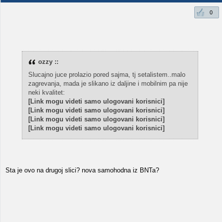
0
ozzy ::
Slucajno juce prolazio pored sajma, tj setalistem..malo
zagrevanja, mada je slikano iz daljine i mobilnim pa nije
neki kvalitet:
[Link mogu videti samo ulogovani korisnici]
[Link mogu videti samo ulogovani korisnici]
[Link mogu videti samo ulogovani korisnici]
[Link mogu videti samo ulogovani korisnici]
Sta je ovo na drugoj slici? nova samohodna iz BNTa?