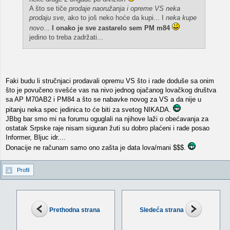
A što se tiče
prodaje naoružanja i opreme VS neka
prodaju sve,
ako to još neko hoće da kupi... I
neka kupe
novo
...
I onako je sve zastarelo sem PM m84
jedino to treba zadržati...
Faki budu li stručnjaci prodavali opremu VS što i rade doduše sa onim
što je povučeno svešće vas na nivo jednog ojačanog lovačkog društva
sa AP M70AB2 i PM84 a što se nabavke novog za VS a da nije u
pitanju neka spec jedinica to će biti za svetog NIKADA.
JBbg bar smo mi na forumu oguglali na njihove laži o obećavanja za
ostatak Srpske raje nisam siguran žuti su dobro plaćeni i rade posao
Informer, Bljuc idr....
Donacije ne računam samo ono zašta je data lova/mani $$$.
Profil
Prethodna strana
Sledeća strana