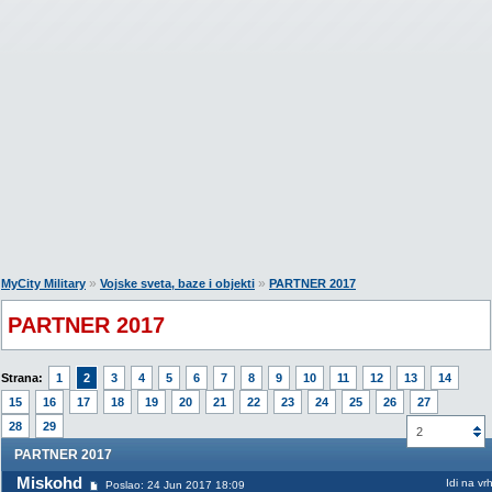
»
»
MyCity Military
Vojske sveta, baze i objekti
PARTNER 2017
PARTNER 2017
Strana:
1
2
3
4
5
6
7
8
9
10
11
12
13
14
15
16
17
18
19
20
21
22
23
24
25
26
27
28
29
2
PARTNER 2017
Miskohd
Idi na vr
Poslao: 24 Jun 2017 18:09