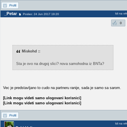
Profil
_Petar
Idi na vr
Poslao: 24 Jun 2017 19:20
0
Miskohd ::
Sta je ovo na drugoj slici? nova samohodna iz BNTa?
Vec je predstavljano to cudo na partneru ranije, sada je samo sa sarom.
[Link mogu videti samo ulogovani korisnici]
[Link mogu videti samo ulogovani korisnici]
Profil
Idi na vr