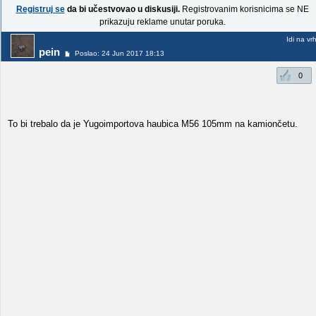
Registruj se
da bi učestvovao u diskusiji.
Registrovanim korisnicima se NE
prikazuju reklame unutar poruka.
Idi na vr
pein
Poslao: 24 Jun 2017 18:13
0
To bi trebalo da je Yugoimportova haubica M56 105mm na kamiončetu.