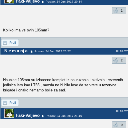
Faki-Valjevo
Poslao: 24 Jun 2017 20:34
1
Koliko ima vs ovih 105mm?
Profil
N.e.m.a.nj.a.
Idi na vr
Poslao: 24 Jun 2017 20:52
2
Haubice 105mm su izbacene komplet iz nauruzanja i aktivnih i rezervnih
jedinica isto kao i T55 , mozda ne bi bilo lose da se vrate u rezervne
brigade i onako nemamo bolje za sad.
Profil
Idi na vr
Faki-Valjevo
Poslao: 24 Jun 2017 21:45
0