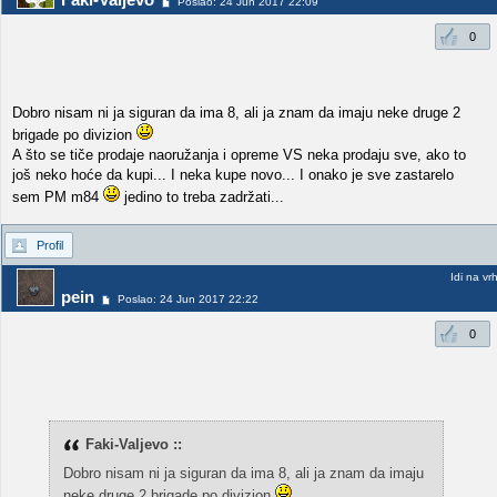
Poslao: 24 Jun 2017 22:09
0
Dobro nisam ni ja siguran da ima 8, ali ja znam da imaju neke druge 2
brigade po divizion
A što se tiče prodaje naoružanja i opreme VS neka prodaju sve, ako to
još neko hoće da kupi... I neka kupe novo... I onako je sve zastarelo
sem PM m84
jedino to treba zadržati...
Profil
Idi na vr
pein
Poslao: 24 Jun 2017 22:22
0
Faki-Valjevo ::
Dobro nisam ni ja siguran da ima 8, ali ja znam da imaju
neke druge 2 brigade po divizion