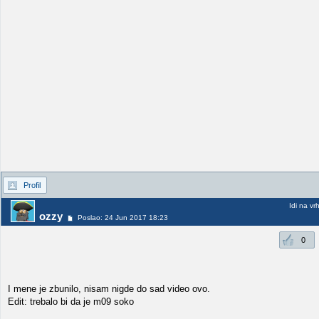
Profil
Idi na vr
ozzy
Poslao: 24 Jun 2017 18:23
0
I mene je zbunilo, nisam nigde do sad video ovo.
Edit: trebalo bi da je m09 soko