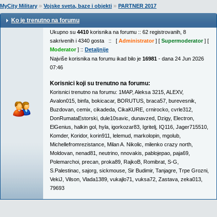
»
»
MyCity Military
Vojske sveta, baze i objekti
PARTNER 2017
Ko je trenutno na forumu
Ukupno su
4410
korisnika na forumu :: 62 registrovanih, 8
sakrivenih i 4340 gosta :: [
Administrator
] [
Supermoderator
] [
Moderator
] ::
Detaljnije
Najviše korisnika na forumu ikad bilo je
16981
- dana 24 Jun 2026
07:46
Korisnici koji su trenutno na forumu:
Korisnici trenutno na forumu:
1MAP
,
Aleksa 3215
,
ALEXV
,
Avalon015
,
binfa
,
bokicacar
,
BORUTUS
,
braca57
,
burevesnik
,
Buzdovan
,
cemix
,
cikadeda
,
CikaKURE
,
crnirocko
,
cvrle312
,
DonRumataEstorski
,
dule10savic
,
dunavzed
,
Dzigy
,
Electron
,
ElGenius
,
halkin gol
,
hyla
,
igorkozar83
,
Igritelj
,
IQ116
,
Jager715510
,
Komder
,
Koridor
,
korin911
,
lelemud
,
markolopin
,
mgolub
,
Michellefromrezistance
,
Milan A. Nikolic
,
milenko crazy north
,
Moldovan
,
nenad81
,
neutrino
,
nnovakis
,
pablojepao
,
paja69
,
Polemarchoi
,
precan
,
proka89
,
RajkoB
,
Romibrat
,
S-G
,
S.Palestinac
,
sajorg
,
sickmouse
,
Sir Budimir
,
Tanjagre
,
Trpe Grozni
,
VekiJ
,
Vilson
,
Vlada1389
,
vukajlo71
,
vuksa72
,
Zastava
,
zeka013
,
79693