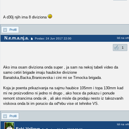
A d30j njih ima 8 diviziona
Profil
N.e.m.a.nj.a.
Idi na vr
Poslao: 24 Jun 2017 22:00
1
Ako ima osam diviziona onda super , ja sam na nekoj tabeli video da
samo cetiri brigade imaju haubicke divizione
Banatska,Backa,Branicevska i cini mi se Timocka brigada.
Koja je poenta prikazivanja na sajmu haubice 105mm i topa 130mm kad
mi ne proizvodimo ni jedno ni drugo , ako hoce da pokazu i ponude
remont strancima onda ok , ali ako misle da prodaju nesto iz takozvanih
viskova onda bi im porucio da od*ebu vise ot tehnike VS.
Profil
Idi na vr
Faki-Valjevo