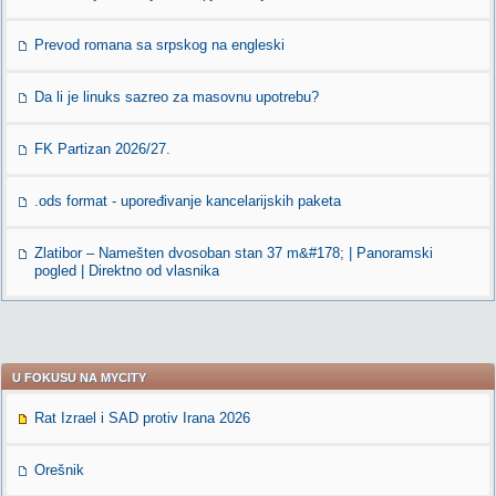
Prevod romana sa srpskog na engleski
Da li je linuks sazreo za masovnu upotrebu?
FK Partizan 2026/27.
.ods format - upoređivanje kancelarijskih paketa
Zlatibor – Namešten dvosoban stan 37 m&#178; | Panoramski
pogled | Direktno od vlasnika
U FOKUSU NA MYCITY
Rat Izrael i SAD protiv Irana 2026
Orešnik