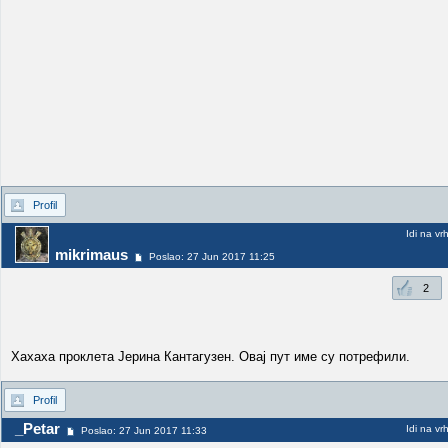
Profil
Idi na vr
mikrimaus
Poslao: 27 Jun 2017 11:25
2
Хахаха проклета Јерина Кантагузен. Овај пут име су потрефили.
Profil
_Petar
Idi na vr
Poslao: 27 Jun 2017 11:33