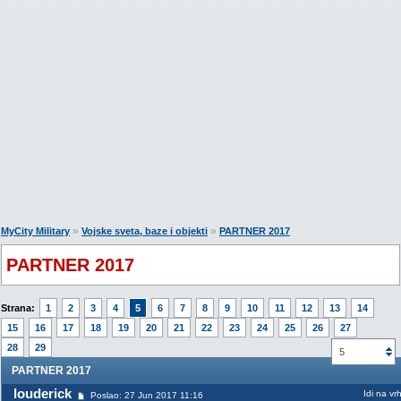
»
»
MyCity Military
Vojske sveta, baze i objekti
PARTNER 2017
PARTNER 2017
Strana:
1
2
3
4
5
6
7
8
9
10
11
12
13
14
15
16
17
18
19
20
21
22
23
24
25
26
27
28
29
5
PARTNER 2017
louderick
Idi na vr
Poslao: 27 Jun 2017 11:16