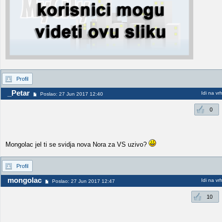
Profil
_Petar
Idi na vr
Poslao: 27 Jun 2017 12:40
0
Mongolac jel ti se svidja nova Nora za VS uzivo?
Profil
mongolac
Idi na vr
Poslao: 27 Jun 2017 12:47
10