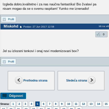
Izgleda dobro,kvalitetno i za nas naučna fantastika! Bio žvalavi pa
nisam mogao da se o svemu raspitam! Yumko me iznenadio!
Profil
Miskohd
Idi na vr
Poslao: 27 Jun 2017 12:58
0
Jel su izlozeni tenkovi i onaj novi modernizovani bov?
Profil
Prethodna strana
Sledeća strana
Odgovori
Strana:
1
2
3
4
5
6
7
8
9
10
11
12
13
14
15