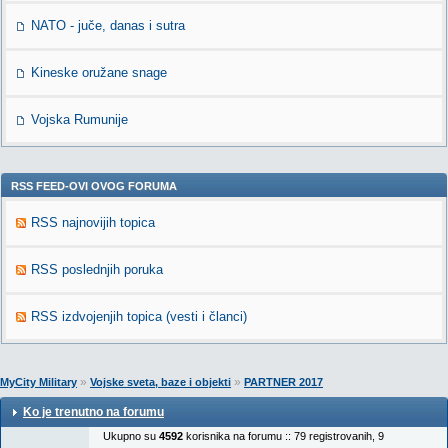
NATO - juče, danas i sutra
Kineske oružane snage
Vojska Rumunije
RSS FEED-OVI OVOG FORUMA
RSS najnovijih topica
RSS poslednjih poruka
RSS izdvojenjih topica (vesti i članci)
»
»
MyCity Military
Vojske sveta, baze i objekti
PARTNER 2017
Ko je trenutno na forumu
Ukupno su
4592
korisnika na forumu :: 79 registrovanih, 9