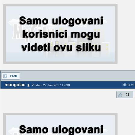
Profil
mongolac
Idi na vr
Poslao: 27 Jun 2017 12:30
21