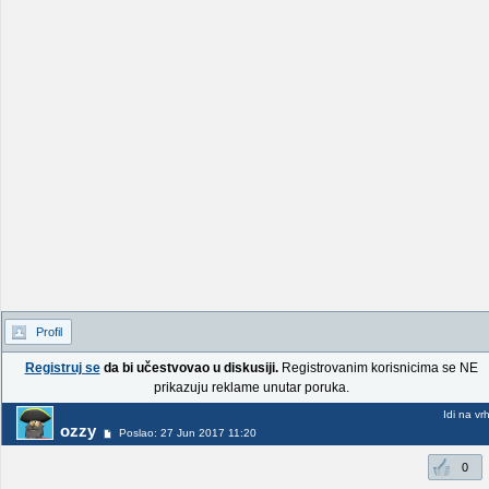
Profil
Registruj se
da bi učestvovao u diskusiji.
Registrovanim korisnicima se NE
prikazuju reklame unutar poruka.
Idi na vr
ozzy
Poslao: 27 Jun 2017 11:20
0