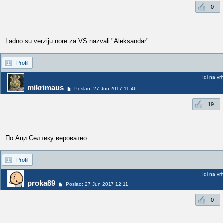
0
Ladno su verziju nore za VS nazvali "Aleksandar"...
Profil
Idi na vr
mikrimaus
Poslao: 27 Jun 2017 11:46
19
По Аци Селтику вероватно.
Profil
Idi na vr
proka89
Poslao: 27 Jun 2017 12:11
0