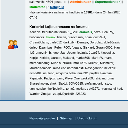
sakrivenih i 4504 gosta :: [
Administrator
] [
Supermoderator
] [
Moderator
] ::
Detaljnije
Najviše korisnika na forumu ikad bilo je
16981
- dana 24 Jun 2026
07:46
Korisnici koji su trenutno na forumu:
Korisnici trenutno na forumu:
_Sale
,
aramis s
,
baza
,
Ben Roj
,
bobomicek
,
bojank
,
brufen
,
burevesnik
,
coaa
,
comi991
,
CrveniSolaris
,
cvrle312
,
darkojbn
,
Denaya
,
Dorcolac
,
dule10savic
,
dulleo
,
Dzambas
,
Feller
,
FOX
,
fugasa
,
Giskard
,
Goran 0000
,
ikan
,
ILGromovnik
,
Ir
,
Ivoo
,
Jaz
,
Jester
,
jodzula
,
Jozo74
,
klepesina
,
Koplje
,
Koridor
,
laurusri
,
Makarid
,
marko308
,
MarkoW
,
marsi
,
mercedesamg
,
Milan A. Nikolic
,
mile.ilic75
,
Miler88
,
Milometer
,
MiloradKomadic
,
milos.cbr
,
narandzasti
,
Nasegorelist
,
nelezele
,
nenad81
,
neutrino
,
nevjerna beba
,
nuke92
,
paja69
,
Pantaaa
,
Papadubi
,
Pauljxxx
,
pein
,
PlayerOne
,
proka89
,
rakivan
,
ruma
,
Sharpshooter
,
skok
,
SlaKoj
,
SOVO515
,
stefanmpurtic
,
styg
,
tamno.nebo
,
theNedjeljko
,
tomo2
,
tooljan
,
troki1971
,
trutcina
,
virked
,
Warrior
,
Zmajac
,
zzapNDjuric99
,
223223
|
|
Najnovije poruke
Sitemap
Urednički tim