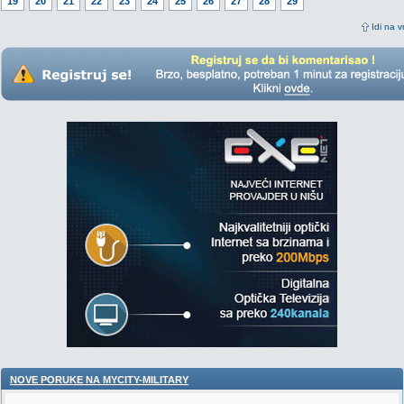
19
20
21
22
23
24
25
26
27
28
29
Idi na v
NOVE PORUKE NA MYCITY-MILITARY