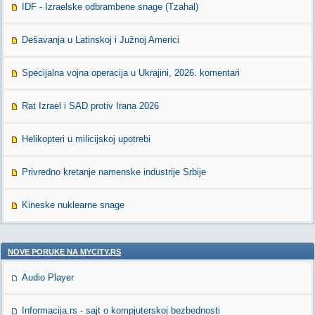
IDF - Izraelske odbrambene snage (Tzahal)
Dešavanja u Latinskoj i Južnoj Americi
Specijalna vojna operacija u Ukrajini, 2026. komentari
Rat Izrael i SAD protiv Irana 2026
Helikopteri u milicijskoj upotrebi
Privredno kretanje namenske industrije Srbije
Kineske nuklearne snage
NOVE PORUKE NA MYCITY.RS
Audio Player
Informacija.rs - sajt o kompjuterskoj bezbednosti