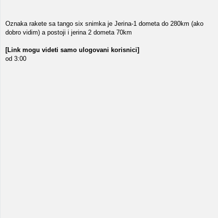
Oznaka rakete sa tango six snimka je Jerina-1 dometa do 280km (ako
dobro vidim) a postoji i jerina 2 dometa 70km
[Link mogu videti samo ulogovani korisnici]
od 3:00