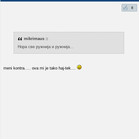
8
mikrimaus ::
Нора све ружнија и ружнија...
meni kontra..... ova mi je tako haj-tek....