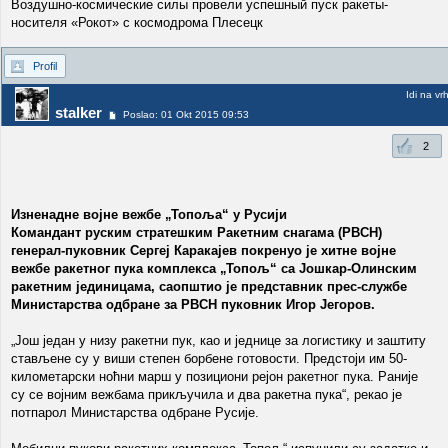
Воздушно-космические силы провели успешный пуск ракеты-
носителя «Рокот» с космодрома Плесецк
Profil
Idi na vr
stalker
Poslao: 01 Okt 2015 09:53
2
Изненадне војне вежбе „Топоља“ у Русији
Командант руским стратешким Ракетним снагама (РВСН)
генерал-пуковник Сергеј Каракајев покренуо је хитне војне
вежбе ракетног пука комплекса „Топољ“ са Јошкар-Олинским
ракетним јединицама, саопштио је представник прес-службе
Министарства одбране за РВСН пуковник Игор Јегоров.
„Још један у низу ракетни пук, као и једнице за логистику и заштиту
стављене су у виши степен борбене готовости. Предстоји им 50-
километарски ноћни марш у позициони рејон ракетног пука. Раније
су се војним вежбама прикључила и два ракетна пука“, рекао је
потпарол Министарства одбране Русије.