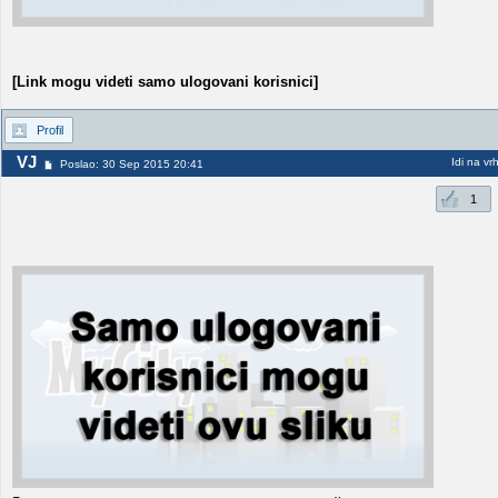
[Link mogu videti samo ulogovani korisnici]
Profil
VJ
Idi na vr
Poslao: 30 Sep 2015 20:41
1