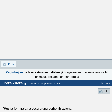
Profil
Registruj se
da bi učestvovao u diskusiji.
Registrovanim korisnicima se NE
prikazuju reklame unutar poruka.
Pera Ždera
Idi na vr
Poslao: 29 Sep 2015 20:43
2
"Rusija formirala najveću grupu borbenih aviona