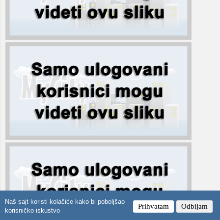
Naš sajt koristi kolačiće kako bi poboljšao
Prihvatam
Odbijam
korisničko iskustvo