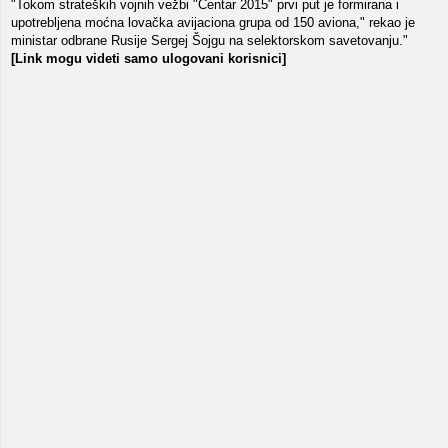
"Tokom strateških vojnih vežbi "Centar 2015" prvi put je formirana i
upotrebljena moćna lovačka avijaciona grupa od 150 aviona," rekao je
ministar odbrane Rusije Sergej Šojgu na selektorskom savetovanju."
[Link mogu videti samo ulogovani korisnici]