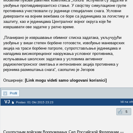
Мобилни пукови ракетних комплекса „Топољ“ испунили су задатке и
увођење противдиверзантско стање. У својству симулационе групе
противника учествовали су јединице специјалних снага. Условни
диверзанти на војним вежбама се боре са јединицама за логистику и
заштиту, као и јединицама Централног војног округа које ће
извршавати ове задатке у ратно време.
„Планирано је извршавање обимног списка задатака, укључујући
увођење у виши степен борбене готоовсти, извођење маневарских
акција на траси борбене патроле, супротстављање јединицама и
нападима висикопрецизног наоружања условног противника,
испуњавање школских задатака у условима активнног
радиоелектронског ометања и интензивних акција противника у
рејонима размештања снага“, саопштио је Јегоров
Опширније:
[Link mogu videti samo ulogovani korisnici]
Profil
VJ
Idi na vr
Poslao: 01 Okt 2015 23:23
5
Сухопутным войскам Вооруженных Сил Российской Федерации —