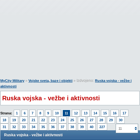
»
» Izdvojeno:
MyCity Military
Vojske sveta, baze i objekti
Ruska vojska - vežbe i
aktivnosti
Ruska vojska - vežbe i aktivnosti
Strana:
1
6
7
8
9
10
11
12
13
14
15
16
17
18
19
20
21
22
23
24
25
26
27
28
29
30
31
32
33
34
35
36
37
38
39
40
227
11
Ruska vojska - vežbe i aktivnosti