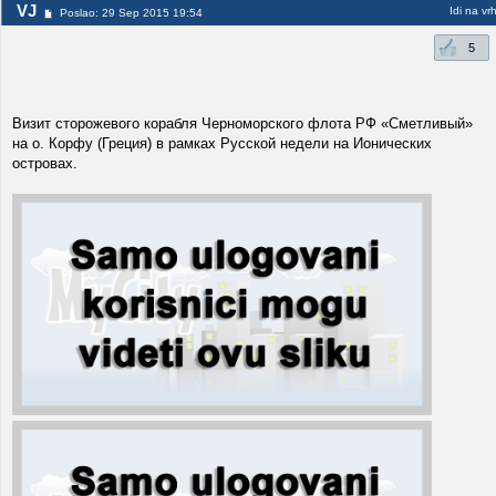
VJ
Idi na vr
Poslao: 29 Sep 2015 19:54
5
Визит сторожевого корабля Черноморского флота РФ «Сметливый»
на о. Корфу (Греция) в рамках Русской недели на Ионических
островах.