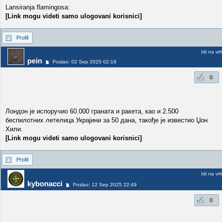
Lansiranja flamingosa:
[Link mogu videti samo ulogovani korisnici]
Profil
Idi na vr
pein
Poslao: 02 Sep 2025 02:19
0
Лондон је испоручио 60.000 граната и ракета, као и 2.500
беспилотних летелица Украјини за 50 дана, такође је известио Џон
Хили.
[Link mogu videti samo ulogovani korisnici]
Profil
Idi na vr
kybonacci
Poslao: 12 Sep 2025 22:49
0