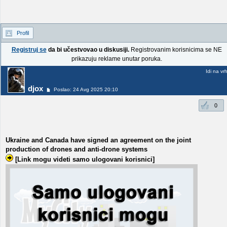
Profil
Registruj se
da bi učestvovao u diskusiji.
Registrovanim korisnicima se NE
prikazuju reklame unutar poruka.
Idi na vr
djox
Poslao: 24 Avg 2025 20:10
0
Ukraine and Canada have signed an agreement on the joint
production of drones and anti-drone systems
[Link mogu videti samo ulogovani korisnici]