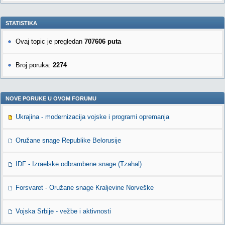
STATISTIKA
Ovaj topic je pregledan
707606 puta
Broj poruka:
2274
NOVE PORUKE U OVOM FORUMU
Ukrajina - modernizacija vojske i programi opremanja
Oružane snage Republike Belorusije
IDF - Izraelske odbrambene snage (Tzahal)
Forsvaret - Oružane snage Kraljevine Norveške
Vojska Srbije - vežbe i aktivnosti