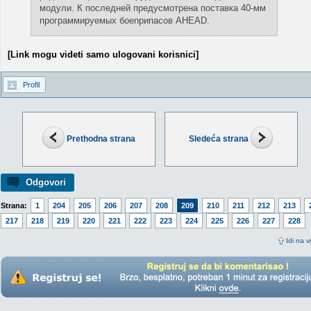
модули. К последней предусмотрена поставка 40-мм
программируемых боеприпасов AHEAD.
[Link mogu videti samo ulogovani korisnici]
Profil
Prethodna strana
Sledeća strana
Odgovori
Strana:
1
204
205
206
207
208
209
210
211
212
213
217
218
219
220
221
222
223
224
225
226
227
228
Idi na v