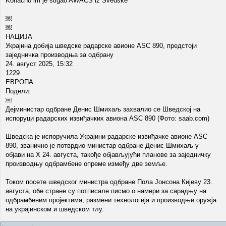
Konacno im je stigao AWACS iz Svedske
￼
￼
НАЦИЈА
Украјина добија шведске радарске авионе ASC 890, предстоји
заједничка производња за одбрану
24. август 2025, 15:32
1229
ЕВРОПА
Подели:
￼
Дејминистар одбране Денис Шмихаљ захвалио се Шведској на
испоруци радарских извиђачких авиона ASC 890 (Фото: saab.com)
Шведска је испоручила Украјини радарске извиђачке авионе ASC
890, званично је потврдио министар одбране Денис Шмихаљ у
објави на X 24. августа, такође објављујући планове за заједничку
производњу одбрамбене опреме између две земље.
Током посете шведског министра одбране Пола Јонсона Кијеву 23.
августа, обе стране су потписале писмо о намери за сарадњу на
одбрамбеним пројектима, размени технологија и производњи оружја
на украјинском и шведском тлу.