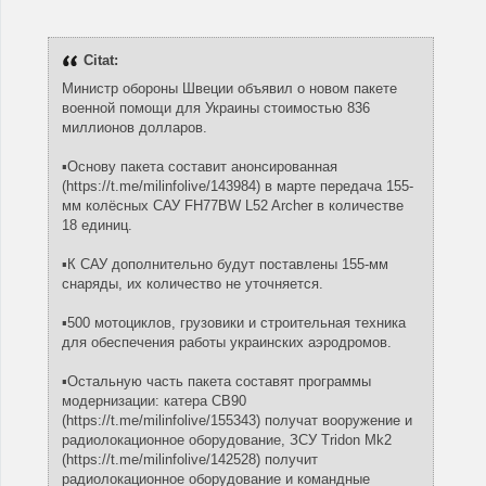
Citat:
Министр обороны Швеции объявил о новом пакете
военной помощи для Украины стоимостью 836
миллионов долларов.
▪️Основу пакета составит анонсированная
(https://t.me/milinfolive/143984) в марте передача 155-
мм колёсных САУ FH77BW L52 Archer в количестве
18 единиц.
▪️К САУ дополнительно будут поставлены 155-мм
снаряды, их количество не уточняется.
▪️500 мотоциклов, грузовики и строительная техника
для обеспечения работы украинских аэродромов.
▪️Остальную часть пакета составят программы
модернизации: катера CB90
(https://t.me/milinfolive/155343) получат вооружение и
радиолокационное оборудование, ЗСУ Tridon Mk2
(https://t.me/milinfolive/142528) получит
радиолокационное оборудование и командные