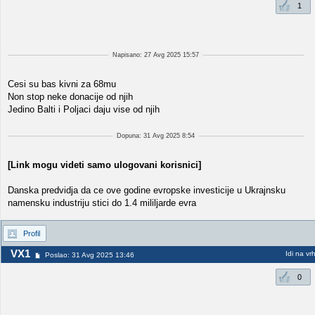
1
Napisano: 27 Avg 2025 15:57
Cesi su bas kivni za 68mu
Non stop neke donacije od njih
Jedino Balti i Poljaci daju vise od njih
Dopuna: 31 Avg 2025 8:54
[Link mogu videti samo ulogovani korisnici]
Danska predvidja da ce ove godine evropske investicije u Ukrajnsku
namensku industriju stici do 1.4 mililjarde evra
Profil
VX1
Idi na vr
Poslao: 31 Avg 2025 13:46
0