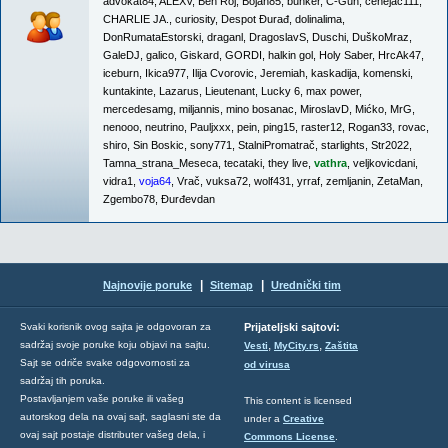
advokat84
,
ALEXV
,
Ben Roj
,
Bojan85
,
bunker
,
C-Gun
,
cenejac111
,
CHARLIE JA.
,
curiosity
,
Despot Đurađ
,
dolinalima
,
DonRumataEstorski
,
draganl
,
DragoslavS
,
Duschi
,
DuškoMraz
,
GaleDJ
,
galico
,
Giskard
,
GORDI
,
halkin gol
,
Holy Saber
,
HrcAk47
,
iceburn
,
Ikica977
,
Ilija Cvorovic
,
Jeremiah
,
kaskadija
,
komenski
,
kuntakinte
,
Lazarus
,
Lieutenant
,
Lucky 6
,
max power
,
mercedesamg
,
miljannis
,
mino bosanac
,
MiroslavD
,
Mićko
,
MrG
,
nenooo
,
neutrino
,
Pauljxxx
,
pein
,
ping15
,
raster12
,
Rogan33
,
rovac
,
shiro
,
Sin Boskic
,
sony771
,
StalniPromatrač
,
starlights
,
Str2022
,
Tamna_strana_Meseca
,
tecataki
,
they live
,
vathra
,
veljkovicdani
,
vidra1
,
voja64
,
Vrač
,
vuksa72
,
wolf431
,
yrraf
,
zemljanin
,
ZetaMan
,
Zgembo78
,
Đurđevdan
|
|
Najnovije poruke
Sitemap
Urednički tim
Svaki korisnik ovog sajta je odgovoran za
Prijateljski sajtovi:
,
,
sadržaj svoje poruke koju objavi na sajtu.
Vesti
MyCity.rs
Zaštita
Sajt se odriče svake odgovornosti za
od virusa
sadržaj tih poruka.
Postavljanjem vaše poruke ili vašeg
This content is licensed
autorskog dela na ovaj sajt, saglasni ste da
under a
Creative
ovaj sajt postaje distributer vašeg dela, i
Commons License
.