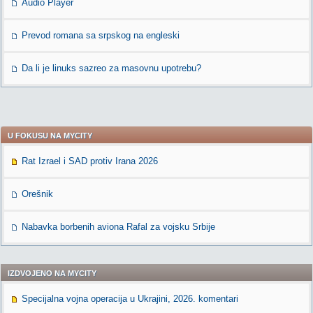
Audio Player
Prevod romana sa srpskog na engleski
Da li je linuks sazreo za masovnu upotrebu?
U FOKUSU NA MYCITY
Rat Izrael i SAD protiv Irana 2026
Orešnik
Nabavka borbenih aviona Rafal za vojsku Srbije
IZDVOJENO NA MYCITY
Specijalna vojna operacija u Ukrajini, 2026. komentari