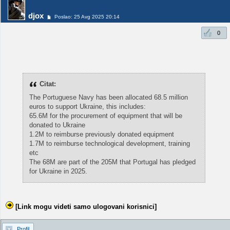
djox
Poslao: 25 Avg 2025 20:14
0
Citat:
The Portuguese Navy has been allocated 68.5 million
euros to support Ukraine, this includes:
65.6M for the procurement of equipment that will be
donated to Ukraine
1.2M to reimburse previously donated equipment
1.7M to reimburse technological development, training
etc
The 68M are part of the 205M that Portugal has pledged
for Ukraine in 2025.
[Link mogu videti samo ulogovani korisnici]
Profil