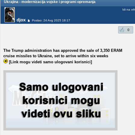
Ukrajina - modernizacija vojske i programi opremanja
Idi na vr
djox
Poslao: 24 Avg 2025 18:17
0
The Trump administration has approved the sale of 3,350 ERAM
cruise missiles to Ukraine, set to arrive within six weeks
[Link mogu videti samo ulogovani korisnici]