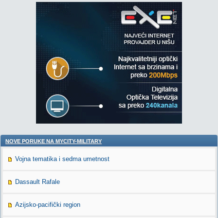
NOVE PORUKE NA MYCITY-MILITARY
Vojna tematika i sedma umetnost
Dassault Rafale
Azijsko-pacifički region