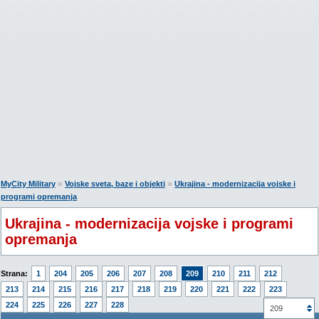
»
»
MyCity Military
Vojske sveta, baze i objekti
Ukrajina - modernizacija vojske i
programi opremanja
Ukrajina - modernizacija vojske i programi
opremanja
Strana:
1
204
205
206
207
208
209
210
211
212
213
214
215
216
217
218
219
220
221
222
223
224
225
226
227
228
209