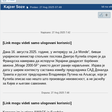
Kajzer Soze
Idi na vr
Poslao: 27 Avg 2025 07:48
0
Napisano: 27 Avg 2025 7:42
[Link mogu videti samo ulogovani korisnici]
Дана 16. августа 2025. године, у интервјуу за „Le Monde“, бивши
украјински министар спољних послова Дмитро Кулеба открио је да
Француска намерава да испоручи Украјини двадесет борбених
авиона „Mirage 2000-5F“ уместо десет раније најављених. Изјава је
дата у ширем контексту састанка између председника САД Доналда
Трампа и руског председника Владимира Путина на Аљасци, који је
Кулеба описао као нешто што производи неизвесност, а не јасноћу
за Кијев и његове савезнике.
Dopuna: 27 Avg 2025 7:48
[Link mogu videti samo ulogovani korisnici]