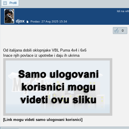
Profil
Idi na vr
djox
Poslao: 27 Avg 2025 15:34
0
Od italijana dobili oklopnjake VBL Puma 4x4 i 6x6
Inace njih povlace iz upotrebe i daju ih ukrima
[Link mogu videti samo ulogovani korisnici]