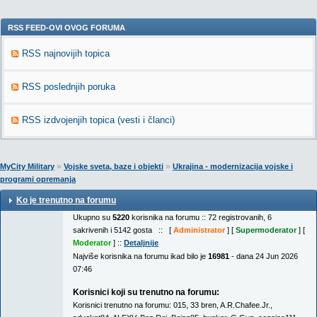
RSS FEED-OVI OVOG FORUMA
RSS najnovijih topica
RSS poslednjih poruka
RSS izdvojenjih topica (vesti i članci)
»
»
MyCity Military
Vojske sveta, baze i objekti
Ukrajina - modernizacija vojske i
programi opremanja
Ko je trenutno na forumu
Ukupno su
5220
korisnika na forumu :: 72 registrovanih, 6
sakrivenih i 5142 gosta :: [
Administrator
] [
Supermoderator
] [
Moderator
] ::
Detaljnije
Najviše korisnika na forumu ikad bilo je
16981
- dana 24 Jun 2026
07:46
Korisnici koji su trenutno na forumu:
Korisnici trenutno na forumu:
015
,
33 bren
,
A.R.Chafee.Jr.
,