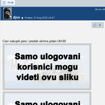
Profil
Idi na vr
djox
Poslao: 27 Avg 2025 15:47
0
Cesi sakupili pare i predali ukrima jedan UH-60