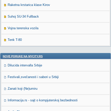
Raketna krstarica klase Kirov
Suhoj SU-34 Fullback
Vojna terenska vozila
Tenk T-80
NOVE PORUKE NA MYCITY.RS
Dilucida intervalla Srbije
Festivali,svečanosti i sabori u Srbiji
Zanati koji (Ne)umiru
Informacija.rs - sajt o kompjuterskoj bezbednosti