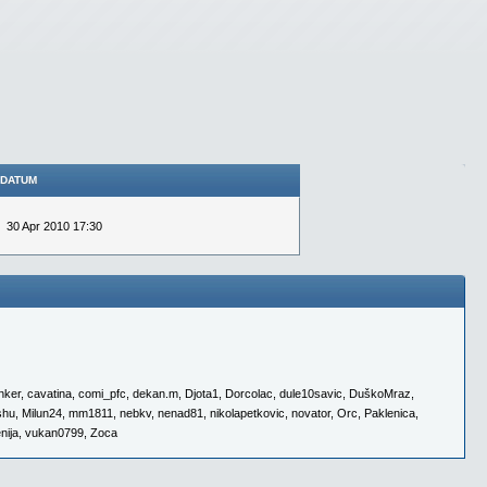
DATUM
30 Apr 2010 17:30
nker
,
cavatina
,
comi_pfc
,
dekan.m
,
Djota1
,
Dorcolac
,
dule10savic
,
DuškoMraz
,
shu
,
Milun24
,
mm1811
,
nebkv
,
nenad81
,
nikolapetkovic
,
novator
,
Orc
,
Paklenica
,
nija
,
vukan0799
,
Zoca