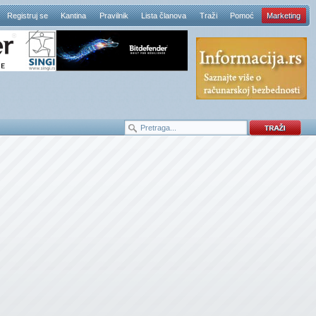
Registruj se
Kantina
Pravilnik
Lista članova
Traži
Pomoć
Marketing