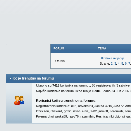
FORUM
TEMA
Ultralaka avijacija
Ostalo
Strane:
2
,
3
,
4
,
5
,
6
,
7
Ko je trenutno na forumu
Ukupno su
7415
korisnika na forumu :: 68 registrovanih, 3 sakrive
Najviše korisnika na forumu ikad bilo je
16981
- dana 24 Jun 2026 
Korisnici koji su trenutno na forumu:
Registrovanih korisnika:
015
,
advokat84
,
Aleksa 3215
,
AMX72
,
And
Džekson
,
Giskard
,
goxin
,
istina
,
ivan_8282
,
jarovitt
,
Jeremiah
,
Jomi
Polemarchoi
,
proka89
,
raso76
,
razumihin
,
Resnica
,
rikirubio
,
singa