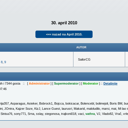
30. april 2010
<<< nazad na April 2010.
AUTOR
SailorCG
,
8
,
9
nih i 7344 gosta :: [
Administrator
] [
Supermoderator
] [
Moderator
] ::
Detaljnije
07:46
rija357
,
Asparagus
,
Asteker
,
Bobrock1
,
Bojcca
,
bokicacar
,
Bolencebl
,
bolimejoli
,
Boris BM
,
bu
ni
,
JOntra
,
Kajzer Soze
,
KizJ
,
Lance Guest
,
laurusri
,
Makarid
,
maloludilo
,
marsi
,
mat
,
Mi lao 
,
Sinisa76
,
sony771
,
Srna
,
sslay
,
stegonosa
,
trajkoni018
,
vaci
,
vathra
,
VJ
,
Vlado82
,
Vrač
,
vrle