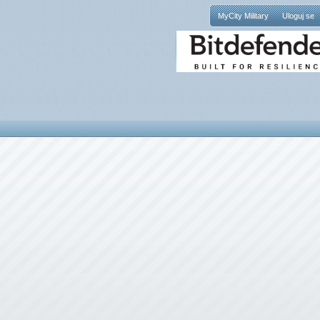
MyCity Military
Uloguj se