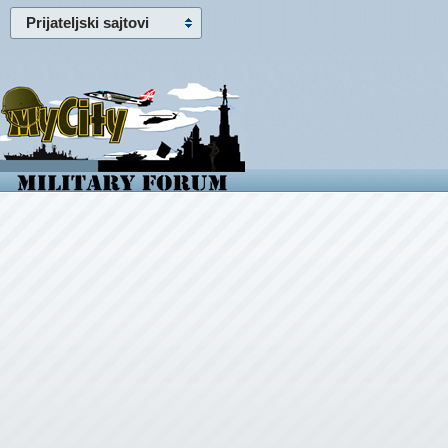
Prijateljski sajtovi