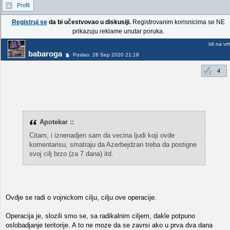
Profil
Registruj se
da bi učestvovao u diskusiji.
Registrovanim korisnicima se NE
prikazuju reklame unutar poruka.
Idi na vr
babaroga
Poslao: 28 Sep 2020 21:18
4
Apotekar ::
Citam, i iznenadjen sam da vecina ljudi koji ovde
komentarisu, smatraju da Azerbejdzan treba da postigne
svoj cilj brzo (za 7 dana) itd.
Ovdje se radi o vojnickom cilju, cilju ove operacije.
Operacija je, slozili smo se, sa radikalnim ciljem, dakle potpuno
oslobadjanje teritorije. A to ne moze da se zavrsi ako u prva dva dana