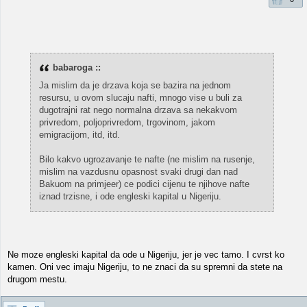
babaroga ::
Ja mislim da je drzava koja se bazira na jednom
resursu, u ovom slucaju nafti, mnogo vise u buli za
dugotrajni rat nego normalna drzava sa nekakvom
privredom, poljoprivredom, trgovinom, jakom
emigracijom, itd, itd.
Bilo kakvo ugrozavanje te nafte (ne mislim na rusenje,
mislim na vazdusnu opasnost svaki drugi dan nad
Bakuom na primjeer) ce podici cijenu te njihove nafte
iznad trzisne, i ode engleski kapital u Nigeriju.
Ne moze engleski kapital da ode u Nigeriju, jer je vec tamo. I cvrst ko
kamen. Oni vec imaju Nigeriju, to ne znaci da su spremni da stete na
drugom mestu.