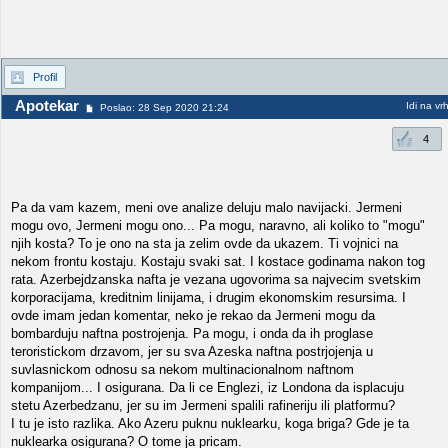
Profil
Apotekar
Idi na vr
Poslao: 28 Sep 2020 21:24
4
Pa da vam kazem, meni ove analize deluju malo navijacki. Jermeni
mogu ovo, Jermeni mogu ono... Pa mogu, naravno, ali koliko to "mogu"
njih kosta? To je ono na sta ja zelim ovde da ukazem. Ti vojnici na
nekom frontu kostaju. Kostaju svaki sat. I kostace godinama nakon tog
rata. Azerbejdzanska nafta je vezana ugovorima sa najvecim svetskim
korporacijama, kreditnim linijama, i drugim ekonomskim resursima. I
ovde imam jedan komentar, neko je rekao da Jermeni mogu da
bombarduju naftna postrojenja. Pa mogu, i onda da ih proglase
teroristickom drzavom, jer su sva Azeska naftna postrjojenja u
suvlasnickom odnosu sa nekom multinacionalnom naftnom
kompanijom... I osigurana. Da li ce Englezi, iz Londona da isplacuju
stetu Azerbedzanu, jer su im Jermeni spalili rafineriju ili platformu?
I tu je isto razlika. Ako Azeru puknu nuklearku, koga briga? Gde je ta
nuklearka osigurana? O tome ja pricam.