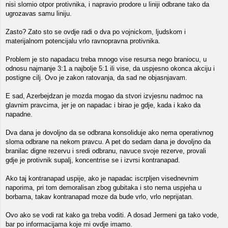
nisi slomio otpor protivnika, i napravio prodore u liniji odbrane tako da
ugrozavas samu liniju.
Zasto? Zato sto se ovdje radi o dva po vojnickom, ljudskom i
materijalnom potencijalu vrlo ravnopravna protivnika.
Problem je sto napadacu treba mnogo vise resursa nego braniocu, u
odnosu najmanje 3:1 a najbolje 5:1 ili vise, da uspjesno okonca akciju i
postigne cilj. Ovo je zakon ratovanja, da sad ne objasnjavam.
E sad, Azerbejdzan je mozda mogao da stvori izvjesnu nadmoc na
glavnim pravcima, jer je on napadac i birao je gdje, kada i kako da
napadne.
Dva dana je dovoljno da se odbrana konsoliduje ako nema operativnog
sloma odbrane na nekom pravcu. A pet do sedam dana je dovoljno da
branilac digne rezervu i sredi odbranu, navuce svoje rezerve, provali
gdje je protivnik supalj, koncentrise se i izvrsi kontranapad.
Ako taj kontranapad uspije, ako je napadac iscrpljen visednevnim
naporima, pri tom demoralisan zbog gubitaka i sto nema uspjeha u
borbama, takav kontranapad moze da bude vrlo, vrlo neprijatan.
Ovo ako se vodi rat kako ga treba voditi. A dosad Jermeni ga tako vode,
bar po informacijama koje mi ovdje imamo.