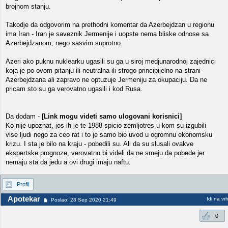
brojnom stanju.
Takodje da odgovorim na prethodni komentar da Azerbejdzan u regionu
ima Iran - Iran je saveznik Jermenije i uopste nema bliske odnose sa
Azerbejdzanom, nego sasvim suprotno.
Azeri ako puknu nuklearku ugasili su ga u siroj medjunarodnoj zajednici
koja je po ovom pitanju ili neutralna ili strogo principijelno na strani
Azerbejdzana ali zapravo ne optuzuje Jermeniju za okupaciju. Da ne
pricam sto su ga verovatno ugasili i kod Rusa.
Da dodam -
[Link mogu videti samo ulogovani korisnici]
Ko nije upoznat, jos ih je te 1988 spicio zemljotres u kom su izgubili
vise ljudi nego za ceo rat i to je samo bio uvod u ogromnu ekonomsku
krizu. I sta je bilo na kraju - pobedili su. Ali da su slusali ovakve
ekspertske prognoze, verovatno bi videli da ne smeju da pobede jer
nemaju sta da jedu a ovi drugi imaju naftu.
Profil
Apotekar
Idi na vr
Poslao: 28 Sep 2020 21:49
0