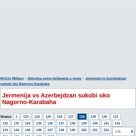
»
»
MyCity Military
Aktuelna vojna dešavanja u svetu
Jermenija vs Azerbejdzan
sukobi oko Nagorno-Karabaha
Jermenija vs Azerbejdzan sukobi oko
Nagorno-Karabaha
Strana:
1
123
124
125
126
127
128
129
130
131
132
133
134
135
136
137
138
139
140
141
142
143
144
145
146
147
148
149
150
151
152
153
128