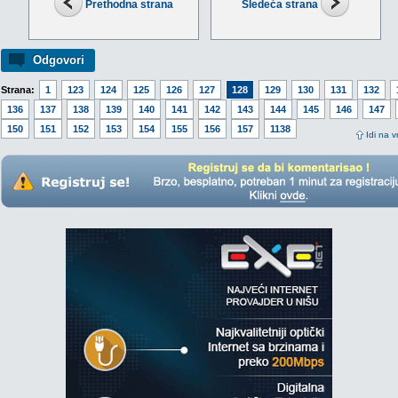
Prethodna strana
Sledeća strana
Odgovori
Strana:
1
123
124
125
126
127
128
129
130
131
132
136
137
138
139
140
141
142
143
144
145
146
147
150
151
152
153
154
155
156
157
1138
Idi na v