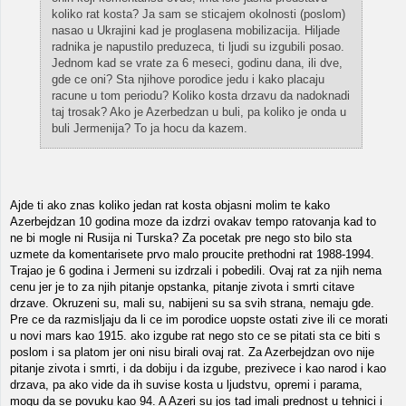
koliko rat kosta? Ja sam se sticajem okolnosti (poslom)
nasao u Ukrajini kad je proglasena mobilizacija. Hiljade
radnika je napustilo preduzeca, ti ljudi su izgubili posao.
Jednom kad se vrate za 6 meseci, godinu dana, ili dve,
gde ce oni? Sta njihove porodice jedu i kako placaju
racune u tom periodu? Koliko kosta drzavu da nadoknadi
taj trosak? Ako je Azerbedzan u buli, pa koliko je onda u
buli Jermenija? To ja hocu da kazem.
Ajde ti ako znas koliko jedan rat kosta objasni molim te kako
Azerbejdzan 10 godina moze da izdrzi ovakav tempo ratovanja kad to
ne bi mogle ni Rusija ni Turska? Za pocetak pre nego sto bilo sta
uzmete da komentarisete prvo malo proucite prethodni rat 1988-1994.
Trajao je 6 godina i Jermeni su izdrzali i pobedili. Ovaj rat za njih nema
cenu jer je to za njih pitanje opstanka, pitanje zivota i smrti citave
drzave. Okruzeni su, mali su, nabijeni su sa svih strana, nemaju gde.
Pre ce da razmisljaju da li ce im porodice uopste ostati zive ili ce morati
u novi mars kao 1915. ako izgube rat nego sto ce se pitati sta ce biti s
poslom i sa platom jer oni nisu birali ovaj rat. Za Azerbejdzan ovo nije
pitanje zivota i smrti, i da dobiju i da izgube, prezivece i kao narod i kao
drzava, pa ako vide da ih suvise kosta u ljudstvu, opremi i parama,
mogu da se povuku kao 94. A Azeri su jos tad imali prednost u tehnici i