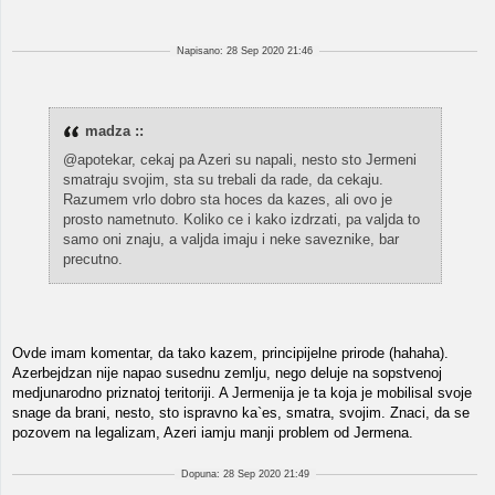
Napisano: 28 Sep 2020 21:46
madza ::
@apotekar, cekaj pa Azeri su napali, nesto sto Jermeni
smatraju svojim, sta su trebali da rade, da cekaju.
Razumem vrlo dobro sta hoces da kazes, ali ovo je
prosto nametnuto. Koliko ce i kako izdrzati, pa valjda to
samo oni znaju, a valjda imaju i neke saveznike, bar
precutno.
Ovde imam komentar, da tako kazem, principijelne prirode (hahaha).
Azerbejdzan nije napao susednu zemlju, nego deluje na sopstvenoj
medjunarodno priznatoj teritoriji. A Jermenija je ta koja je mobilisal svoje
snage da brani, nesto, sto ispravno ka`es, smatra, svojim. Znaci, da se
pozovem na legalizam, Azeri iamju manji problem od Jermena.
Dopuna: 28 Sep 2020 21:49