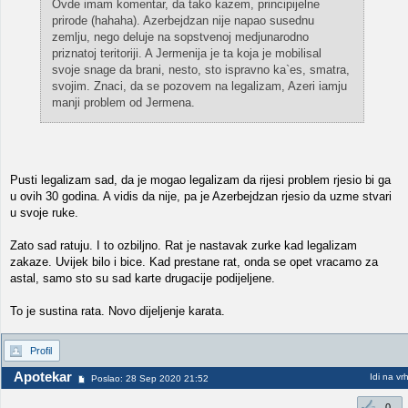
Ovde imam komentar, da tako kazem, principijelne
prirode (hahaha). Azerbejdzan nije napao susednu
zemlju, nego deluje na sopstvenoj medjunarodno
priznatoj teritoriji. A Jermenija je ta koja je mobilisal
svoje snage da brani, nesto, sto ispravno ka`es, smatra,
svojim. Znaci, da se pozovem na legalizam, Azeri iamju
manji problem od Jermena.
Pusti legalizam sad, da je mogao legalizam da rijesi problem rjesio bi ga
u ovih 30 godina. A vidis da nije, pa je Azerbejdzan rjesio da uzme stvari
u svoje ruke.
Zato sad ratuju. I to ozbiljno. Rat je nastavak zurke kad legalizam
zakaze. Uvijek bilo i bice. Kad prestane rat, onda se opet vracamo za
astal, samo sto su sad karte drugacije podijeljene.
To je sustina rata. Novo dijeljenje karata.
Profil
Apotekar
Idi na vr
Poslao: 28 Sep 2020 21:52
0