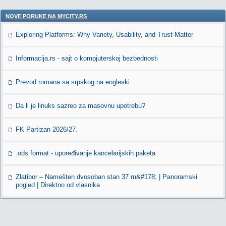
NOVE PORUKE NA MYCITY.RS
Exploring Platforms: Why Variety, Usability, and Trust Matter
Informacija.rs - sajt o kompjuterskoj bezbednosti
Prevod romana sa srpskog na engleski
Da li je linuks sazreo za masovnu upotrebu?
FK Partizan 2026/27.
.ods format - upoređivanje kancelarijskih paketa
Zlatibor – Namešten dvosoban stan 37 m&#178; | Panoramski
pogled | Direktno od vlasnika