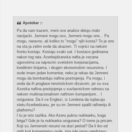
Apotekar ::
Pa da vam kazem, meni ove analize deluju malo
navijacki. Jermeni mogu ovo, Jermeni mogu ono... Pa
mogu, naravno, ali koliko to "mogu" njih kosta? To je ono
na sta ja zelim ovde da ukazem. Ti vojnici na nekom
frontu kostaju. Kostaju svaki sat. I kostace godinama
nakon tog rata. Azerbejdzanska nafta je vezana
ugovorima sa najvecim svetskim korporacijama,
kreditnim linijama, i drugim ekonomskim resursima. I
ovde imam jedan komentar, neko je rekao da Jermeni
mogu da bombarduju naftna postrojenja. Pa mogu, i
onda da ih proglase teroristickom drzavom, jer su sva
Azeska naftna postrjojenja u suvlasnickom odnosu sa
nekom multinacionalnom naftnom kompanijom... I
osigurana. Da li ce Englezi, iz Londona da isplacuju
stetu Azerbedzanu, jer su im Jermeni spalili rafineriju ili
platformu?
I tu je isto razlika. Ako Azeru puknu nuklearku, koga
briga? Gde je ta nuklearka osigurana? O tome ja pricam.
Koji su Jermenski resursi na duzi period? Da li iko od
onih koji komentarisu ovde, ima iole jasnu predstavu