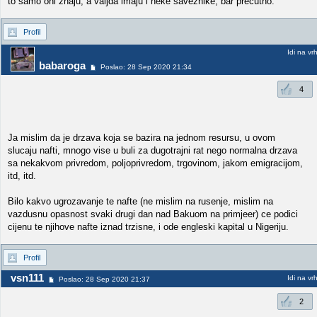
to samo oni znaju, a valjda imaju i neke saveznike, bar precutno.
Profil
Idi na vr
babaroga
Poslao: 28 Sep 2020 21:34
4
Ja mislim da je drzava koja se bazira na jednom resursu, u ovom
slucaju nafti, mnogo vise u buli za dugotrajni rat nego normalna drzava
sa nekakvom privredom, poljoprivredom, trgovinom, jakom emigracijom,
itd, itd.
Bilo kakvo ugrozavanje te nafte (ne mislim na rusenje, mislim na
vazdusnu opasnost svaki drugi dan nad Bakuom na primjeer) ce podici
cijenu te njihove nafte iznad trzisne, i ode engleski kapital u Nigeriju.
Profil
vsn111
Idi na vr
Poslao: 28 Sep 2020 21:37
2