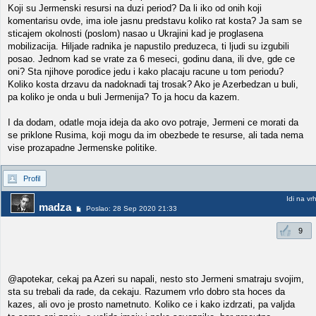
Koji su Jermenski resursi na duzi period? Da li iko od onih koji
komentarisu ovde, ima iole jasnu predstavu koliko rat kosta? Ja sam se
sticajem okolnosti (poslom) nasao u Ukrajini kad je proglasena
mobilizacija. Hiljade radnika je napustilo preduzeca, ti ljudi su izgubili
posao. Jednom kad se vrate za 6 meseci, godinu dana, ili dve, gde ce
oni? Sta njihove porodice jedu i kako placaju racune u tom periodu?
Koliko kosta drzavu da nadoknadi taj trosak? Ako je Azerbedzan u buli,
pa koliko je onda u buli Jermenija? To ja hocu da kazem.
I da dodam, odatle moja ideja da ako ovo potraje, Jermeni ce morati da
se priklone Rusima, koji mogu da im obezbede te resurse, ali tada nema
vise prozapadne Jermenske politike.
Profil
Idi na vr
madza
Poslao: 28 Sep 2020 21:33
9
@apotekar, cekaj pa Azeri su napali, nesto sto Jermeni smatraju svojim,
sta su trebali da rade, da cekaju. Razumem vrlo dobro sta hoces da
kazes, ali ovo je prosto nametnuto. Koliko ce i kako izdrzati, pa valjda