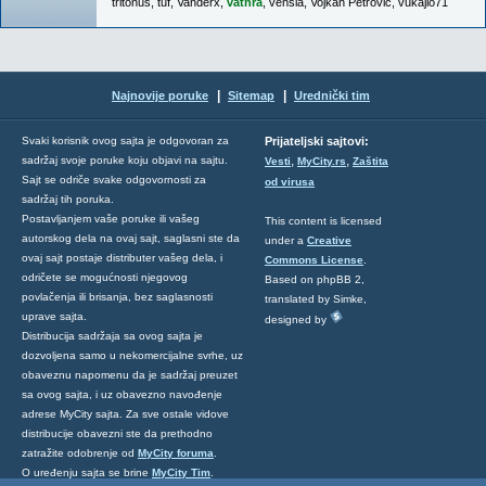
tritonus
,
tuf
,
Vanderx
,
vathra
,
vensla
,
Vojkan Petrovic
,
vukajlo71
|
|
Najnovije poruke
Sitemap
Urednički tim
Svaki korisnik ovog sajta je odgovoran za
Prijateljski sajtovi:
,
,
sadržaj svoje poruke koju objavi na sajtu.
Vesti
MyCity.rs
Zaštita
Sajt se odriče svake odgovornosti za
od virusa
sadržaj tih poruka.
Postavljanjem vaše poruke ili vašeg
This content is licensed
autorskog dela na ovaj sajt, saglasni ste da
under a
Creative
ovaj sajt postaje distributer vašeg dela, i
Commons License
.
odričete se mogućnosti njegovog
Based on phpBB 2,
povlačenja ili brisanja, bez saglasnosti
translated by Simke,
uprave sajta.
designed by
Distribucija sadržaja sa ovog sajta je
dozvoljena samo u nekomercijalne svrhe, uz
obaveznu napomenu da je sadržaj preuzet
sa ovog sajta, i uz obavezno navođenje
adrese MyCity sajta. Za sve ostale vidove
distribucije obavezni ste da prethodno
zatražite odobrenje od
MyCity foruma
.
O uređenju sajta se brine
MyCity Tim
.