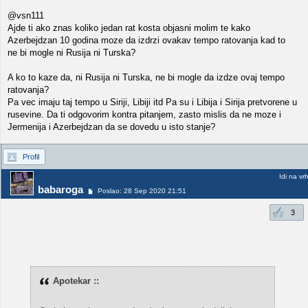
@vsn111
Ajde ti ako znas koliko jedan rat kosta objasni molim te kako
Azerbejdzan 10 godina moze da izdrzi ovakav tempo ratovanja kad to
ne bi mogle ni Rusija ni Turska?
A ko to kaze da, ni Rusija ni Turska, ne bi mogle da izdze ovaj tempo
ratovanja?
Pa vec imaju taj tempo u Siriji, Libiji itd Pa su i Libija i Sirija pretvorene u
rusevine. Da ti odgovorim kontra pitanjem, zasto mislis da ne moze i
Jermenija i Azerbejdzan da se dovedu u isto stanje?
Profil
Idi na vr
babaroga
Poslao: 28 Sep 2020 21:51
3
Apotekar ::