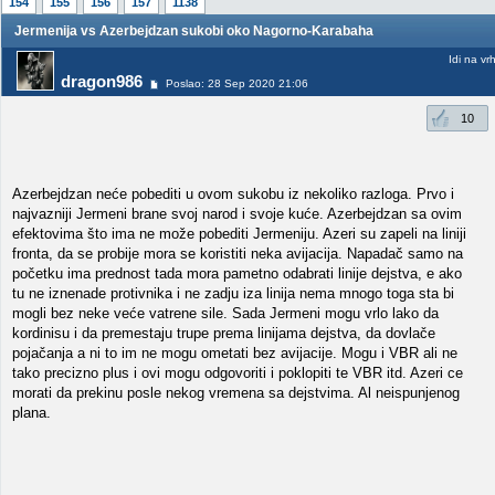
154
155
156
157
1138
Jermenija vs Azerbejdzan sukobi oko Nagorno-Karabaha
Idi na vr
dragon986
Poslao: 28 Sep 2020 21:06
10
Azerbejdzan neće pobediti u ovom sukobu iz nekoliko razloga. Prvo i
najvazniji Jermeni brane svoj narod i svoje kuće. Azerbejdzan sa ovim
efektovima što ima ne može pobediti Jermeniju. Azeri su zapeli na liniji
fronta, da se probije mora se koristiti neka avijacija. Napadač samo na
početku ima prednost tada mora pametno odabrati linije dejstva, e ako
tu ne iznenade protivnika i ne zadju iza linija nema mnogo toga sta bi
mogli bez neke veće vatrene sile. Sada Jermeni mogu vrlo lako da
kordinisu i da premestaju trupe prema linijama dejstva, da dovlače
pojačanja a ni to im ne mogu ometati bez avijacije. Mogu i VBR ali ne
tako precizno plus i ovi mogu odgovoriti i poklopiti te VBR itd. Azeri ce
morati da prekinu posle nekog vremena sa dejstvima. Al neispunjenog
plana.