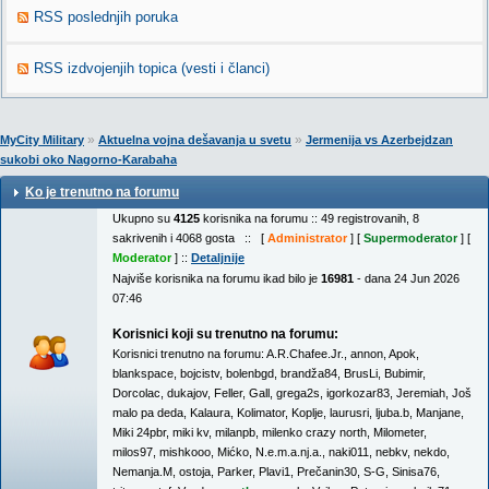
RSS poslednjih poruka
RSS izdvojenjih topica (vesti i članci)
»
»
MyCity Military
Aktuelna vojna dešavanja u svetu
Jermenija vs Azerbejdzan
sukobi oko Nagorno-Karabaha
Ko je trenutno na forumu
Ukupno su
4125
korisnika na forumu :: 49 registrovanih, 8
sakrivenih i 4068 gosta :: [
Administrator
] [
Supermoderator
] [
Moderator
] ::
Detaljnije
Najviše korisnika na forumu ikad bilo je
16981
- dana 24 Jun 2026
07:46
Korisnici koji su trenutno na forumu:
Korisnici trenutno na forumu:
A.R.Chafee.Jr.
,
annon
,
Apok
,
blankspace
,
bojcistv
,
bolenbgd
,
brandža84
,
BrusLi
,
Bubimir
,
Dorcolac
,
dukajov
,
Feller
,
Gall
,
grega2s
,
igorkozar83
,
Jeremiah
,
Još
malo pa deda
,
Kalaura
,
Kolimator
,
Koplje
,
laurusri
,
ljuba.b
,
Manjane
,
Miki 24pbr
,
miki kv
,
milanpb
,
milenko crazy north
,
Milometer
,
milos97
,
mishkooo
,
Mićko
,
N.e.m.a.nj.a.
,
naki011
,
nebkv
,
nekdo
,
Nemanja.M
,
ostoja
,
Parker
,
Plavi1
,
Prečanin30
,
S-G
,
Sinisa76
,