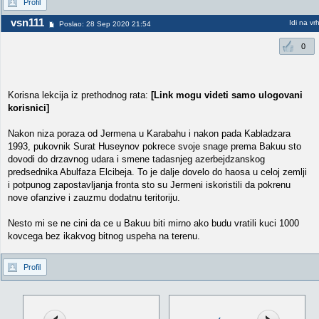
Profil
vsn111
Idi na vr
Poslao: 28 Sep 2020 21:54
0
Korisna lekcija iz prethodnog rata:
[Link mogu videti samo ulogovani
korisnici]
Nakon niza poraza od Jermena u Karabahu i nakon pada Kabladzara
1993, pukovnik Surat Huseynov pokrece svoje snage prema Bakuu sto
dovodi do drzavnog udara i smene tadasnjeg azerbejdzanskog
predsednika Abulfaza Elcibeja. To je dalje dovelo do haosa u celoj zemlji
i potpunog zapostavljanja fronta sto su Jermeni iskoristili da pokrenu
nove ofanzive i zauzmu dodatnu teritoriju.
Nesto mi se ne cini da ce u Bakuu biti mirno ako budu vratili kuci 1000
kovcega bez ikakvog bitnog uspeha na terenu.
Profil