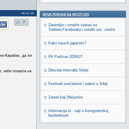
Idi na vrh
NOVE PORUKE NA MYCITY.RS
7
Zanimljivi i smešni statusi sa
Twittera,Facebooka i ostalih soc. mreža
Kako nauciti japanski?
рно-Карабах, да ли
FK Partizan 2026/27.
Dilucida intervalla Srbije
, неће позвати на
Festivali,svečanosti i sabori u Srbiji
Zanati koji (Ne)umiru
Informacija.rs - sajt o kompjuterskoj
bezbednosti