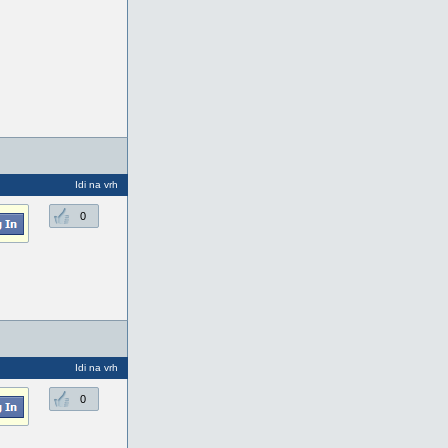
Idi na vrh
0
Idi na vrh
0