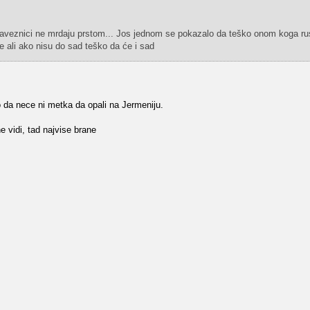
znici ne mrdaju prstom... Jos jednom se pokazalo da teško onom koga rusi
 ali ako nisu do sad teško da će i sad
 da nece ni metka da opali na Jermeniju.
e vidi, tad najvise brane