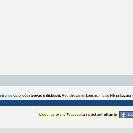
struj se
da bi učestvovao u diskusiji.
Registrovanim korisnicima se NE prikazuju 