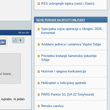
RSS izdvojenjih topica (vesti i članci)
NOVE PORUKE NA MYCITY-MILITARY
Specijalna vojna operacija u Ukrajini, 2026.
komentari
Idi na vrh
9
Amblemi jedinica i ustanova Vojske Srbije
Privredno kretanje namenske industrije
Srbije
Hummer i njegova konkurencija
 brane....
Helikopteri u milicijskoj upotrebi
PARS Pantsir S1 (SA-22 Greyhound)
ispratio, ni jedan
Rimsko carstvo