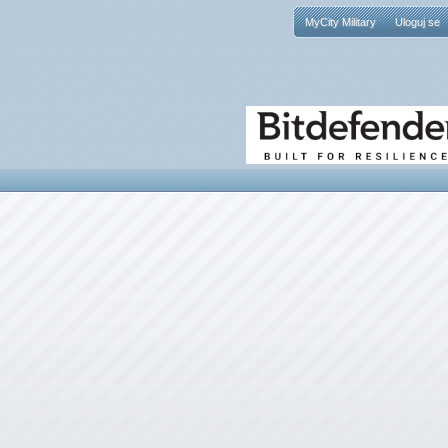
MyCity Military
Uloguj se