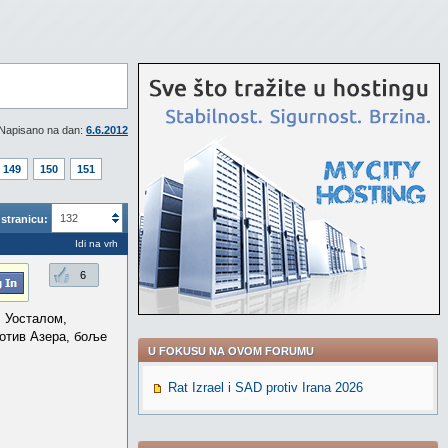
Napisano na dan:
6.6.2012
149
150
151
132
stranicu:
Idi na vrh
6
. Уосталом,
ротив Азера, боље
U FOKUSU NA OVOM FORUMU
Rat Izrael i SAD protiv Irana 2026