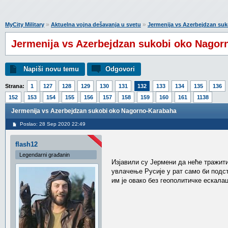
»
»
MyCity Military
Aktuelna vojna dešavanja u svetu
Jermenija vs Azerbejdzan su
Jermenija vs Azerbejdzan sukobi oko Nagor
Napiši novu temu
Odgovori
Strana:
1
127
128
129
130
131
132
133
134
135
136
152
153
154
155
156
157
158
159
160
161
1138
Jermenija vs Azerbejdzan sukobi oko Nagorno-Karabaha
Poslao: 28 Sep 2020 22:49
flash12
Legendarni građanin
Изјавили су Јермени да неће тражити
увлачење Русије у рат само би подст
им је овако без геополитичке ескалац