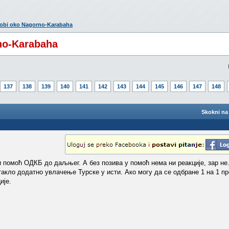
kobi oko Nagorno-Karabaha
no-Karabaha
137
138
139
140
141
142
143
144
145
146
147
148
Skokni na 
 помоћ ОДКБ до даљњег. А без позива у помоћ нема ни реакције, зар не
акло додатно увлачење Турске у исти. Ако могу да се одбране 1 на 1 п
ије.