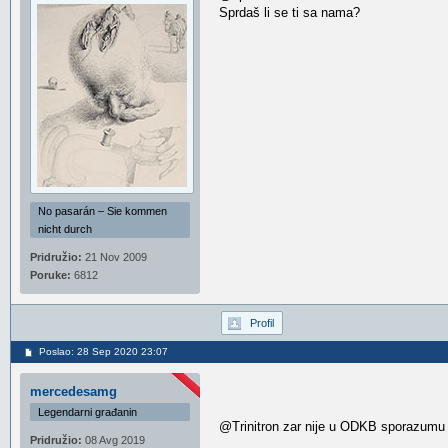
Sprdaš li se ti sa nama?
No pasarán – Sie kommen
nicht durch
Pridružio:
21 Nov 2009
Poruke:
6812
Profil
Poslao: 28 Sep 2020 23:07
mercedesamg
Legendarni građanin
@Trinitron zar nije u ODKB sporazumu 
Pridružio:
08 Avg 2019