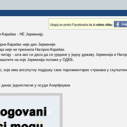
Uloguj se preko Facebooka da bi
video sliku
:
о-Карабах - НЕ Јерменију.
рно-Карабах није део Јерменије.
да није ни признала Нагорно-Карабах.
питају - шта ако се деси да се уједине у једну државу Јерменија и Наго
заштите на које Јерменија полаже у ОДКБ.
, које има апсолутну подршку свих парламентарих странака у скупштини
 данас једногласне у осуди Азербјеџана