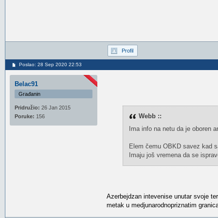
Profil
Poslao: 28 Sep 2020 22:53
Belac91
Građanin
Pridružio:
26 Jan 2015
Webb ::
Poruke:
156
Ima info na netu da je oboren 
Elem čemu OBKD savez kad save
Imaju još vremena da se isprave
Azerbejdzan intevenise unutar svoje ter
metak u medjunarodnopriznatim granica