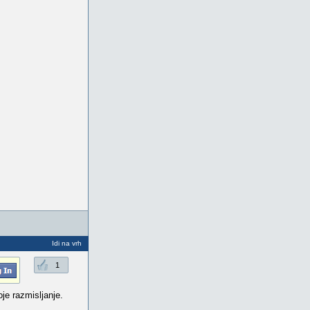
Idi na vrh
1
je razmisljanje.