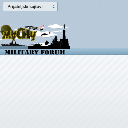
Prijateljski sajtovi