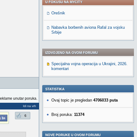
U FOKUSU NA MYCITY
Orešnik
Nabavka borbenih aviona Rafal za vojsku
Srbije
IZDVOJENO NA OVOM FORUMU
Specijalna vojna operacija u Ukrajini, 2026.
komentari
STATISTIKA
reklame unutar poruka.
Ovaj topic je pregledan
4706033 puta
Idi na vrh
Broj poruka:
11374
6
NOVE PORUKE U OVOM FORUMU