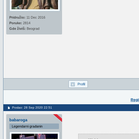
Pridružio:
11 Dec 2016
Poruke:
2814
Gde živiš:
Beograd
Profil
Regi
Poslao: 28 Sep 2020 22:51
babaroga
Legendarni građanin