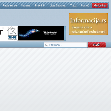
Registruj se
Kantina
Pravilnik
Lista članova
Traži
Pomoć
Marketing