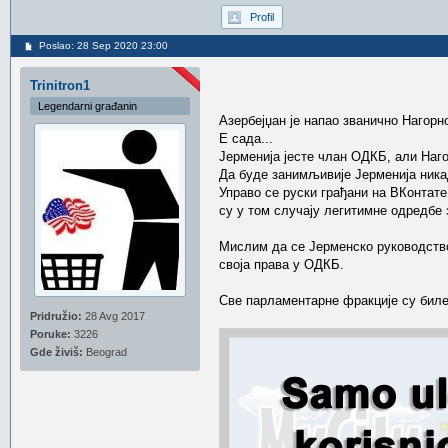
Profil
Poslao: 28 Sep 2020 23:00
Trinitron1
Legendarni građanin
Азербејџан је напао званично Нагорн
Е сада...
Јерменија јесте члан ОДКБ, али Наго
Да буде занимљивије Јерменија ника
Управо се руски грађани на ВКонтате 
су у том случају легитимне одредбе 
Мислим да се Јерменско руководство
своја права у ОДКБ.
Све парламентарне фракције су биле
Pridružio:
28 Avg 2017
Poruke:
3226
Gde živiš:
Beograd