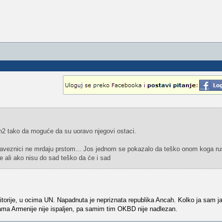
an2 tako da moguće da su uoravo njegovi ostaci.
znici ne mrdaju prstom... Jos jednom se pokazalo da teško onom koga rusi
 ali ako nisu do sad teško da će i sad
itorije, u ocima UN. Napadnuta je nepriznata republika Ancah. Kolko ja sam ja 
ma Armenije nije ispaljen, pa samim tim OKBD nije nadlezan.