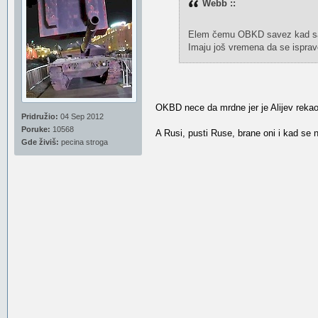
Webb ::
Elem čemu OBKD savez kad save
Imaju još vremena da se isprave
OKBD nece da mrdne jer je Alijev rekao
Pridružio:
04 Sep 2012
Poruke:
10568
A Rusi, pusti Ruse, brane oni i kad se n
Gde živiš:
pecina stroga