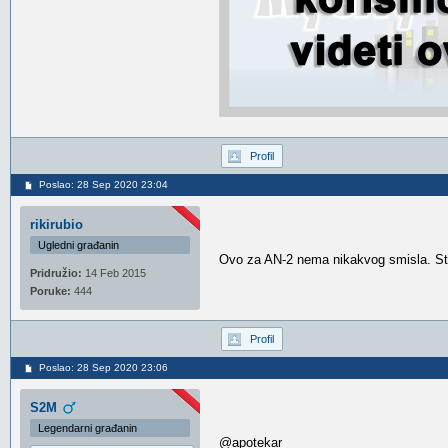
Profil
Poslao: 28 Sep 2020 23:04
rikirubio
Ugledni građanin
Ovo za AN-2 nema nikakvog smisla. Sta
Pridružio:
14 Feb 2015
Poruke:
444
Profil
Poslao: 28 Sep 2020 23:06
S2M
Legendarni građanin
@apotekar