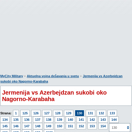
»
»
MyCity Military
Aktuelna vojna dešavanja u svetu
Jermenija vs Azerbejdzan
sukobi oko Nagorno-Karabaha
Jermenija vs Azerbejdzan sukobi oko
Nagorno-Karabaha
Strana:
1
125
126
127
128
129
130
131
132
133
134
135
136
137
138
139
140
141
142
143
144
145
146
147
148
149
150
151
152
153
154
155
130