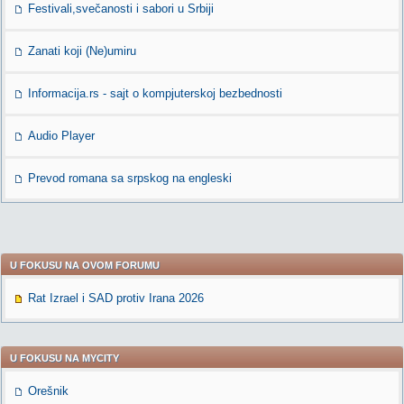
Festivali,svečanosti i sabori u Srbiji
Zanati koji (Ne)umiru
Informacija.rs - sajt o kompjuterskoj bezbednosti
Audio Player
Prevod romana sa srpskog na engleski
U FOKUSU NA OVOM FORUMU
Rat Izrael i SAD protiv Irana 2026
U FOKUSU NA MYCITY
Orešnik