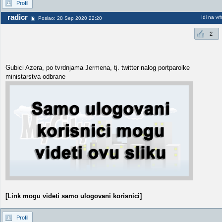
Profil
radicr
Idi na vr
Poslao: 28 Sep 2020 22:20
2
Gubici Azera, po tvrdnjama Jermena, tj. twitter nalog portparolke
ministarstva odbrane
[Link mogu videti samo ulogovani korisnici]
Profil