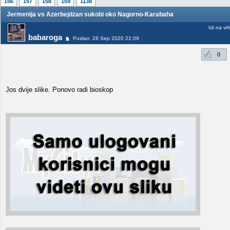
156
157
158
159
1138
Jermenija vs Azerbejdzan sukobi oko Nagorno-Karabaha
Idi na vr
babaroga
Poslao: 28 Sep 2020 22:09
0
Jos dvije slike. Ponovo radi bioskop