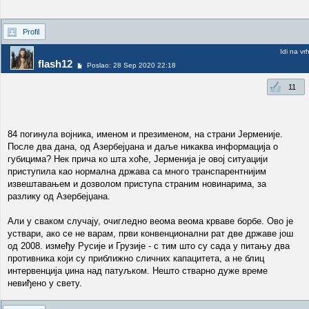
Profil
Idi na vr
flash12
Poslao: 28 Sep 2020 22:18
11
84 погинула војника, именом и презименом, на страни Јерменије.
После два дана, од Азербејџана и даље никаква информација о
губицима? Нек прича ко шта хоће, Јерменија је овој ситуацији
приступила као нормална држава са много транспарентнијим
извештавањем и дозволом приступа страним новинарима, за
разлику од Азербејџана.
Али у сваком случају, очигледно веома веома крваве борбе. Ово је
уствари, ако се не варам, први конвенционални рат две државе још
од 2008. између Русије и Грузије - с тим што су сада у питању два
противника који су приближно сличних капацитета, а не блиц
интервенција џина над патуљком. Нешто стварно дуже време
невиђено у свету.