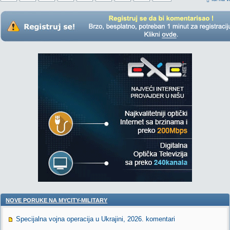
NOVE PORUKE NA MYCITY-MILITARY
Specijalna vojna operacija u Ukrajini, 2026. komentari