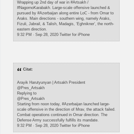
Wrapping up 2nd day of war in #Artsakh /
#NagornoKarabakh. Large-scale offensive launched &
pursued by #Azerbaijan along entire LoC - from Omar to
Araks. Main directions - southern wing, namely Araks,
Fizuli, Jabrail, & Talish, Madagis, ‘Eghnikner’, the north-
eastern direction.
9:32 PM · Sep 28, 2020·Twitter for iPhone
Citat:
Arayik Harutyunyan | Artsakh President
@Pres_Artsakh
Replying to
@Pres_Artsakh
Starting from noon today, #Azerbaijan launched large-
scale offensive in the direction of Mrav, the attack failed.
Combat operations continued in Omar direction. The
Defense Army successfully fulfills its mandate.
9:32 PM · Sep 28, 2020·Twitter for iPhone