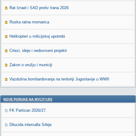
Rat Izrael i SAD protiv Irana 2026
Ruska ratna mornarica
Helikopteri u milicijskoj upotrebi
Crtezi, ideje i nedovrseni projekti
Zakon o oružju i municiji
Vazdušna bombardovanja na teritoriji Jugoslavije u WWII
NOVE PORUKE NA MYCITY.RS
FK Partizan 2026/27.
Dilucida intervalla Srbije