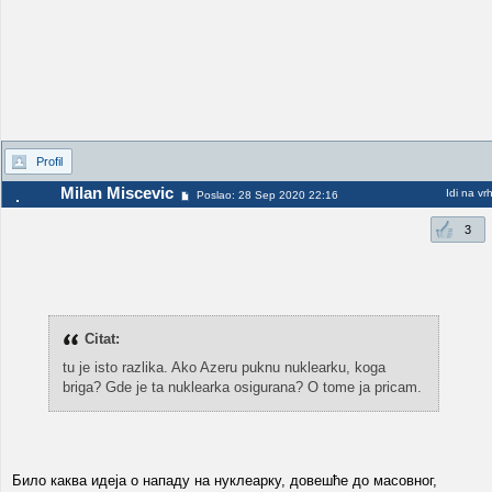
Profil
Milan Miscevic
Idi na vr
Poslao: 28 Sep 2020 22:16
3
Citat:
tu je isto razlika. Ako Azeru puknu nuklearku, koga
briga? Gde je ta nuklearka osigurana? O tome ja pricam.
Било каква идеја о нападу на нуклеарку, довешће до масовног,