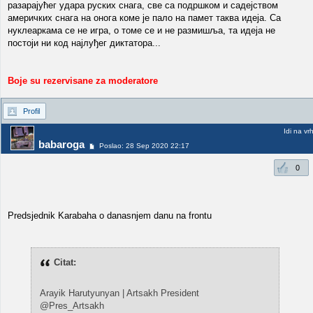
разарајућег удара руских снага, све са подршком и садејством
америчких снага на онога коме је пало на памет таква идеја. Са
нуклеаркама се не игра, о томе се и не размишља, та идеја не
постоји ни код најлуђег диктатора...
Boje su rezervisane za moderatore
Profil
Idi na vr
babaroga
Poslao: 28 Sep 2020 22:17
0
Predsjednik Karabaha o danasnjem danu na frontu
Citat:
Arayik Harutyunyan | Artsakh President
@Pres_Artsakh