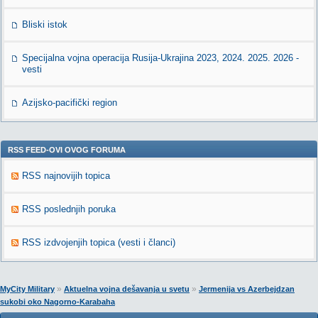
Bliski istok
Specijalna vojna operacija Rusija-Ukrajina 2023, 2024. 2025. 2026 -
vesti
Azijsko-pacifički region
RSS FEED-OVI OVOG FORUMA
RSS najnovijih topica
RSS poslednjih poruka
RSS izdvojenjih topica (vesti i članci)
»
»
MyCity Military
Aktuelna vojna dešavanja u svetu
Jermenija vs Azerbejdzan
sukobi oko Nagorno-Karabaha