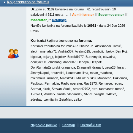
Ko je trenutno na forumu
Ukupno su
3182
korisnika na forumu :: 61 registrovanih, 10
sakrivenih i 3111 gosta :: [
Administrator
] [
Supermoderator
] [
Moderator
] ::
Detaljnije
Najviše korisnika na forumu ikad bilo je
16981
- dana 24 Jun 2026
07:46
Korisnici koji su trenutno na forumu:
Korisnici trenutno na forumu:
A.R.Chafee.Jr.
,
Aleksandar Tomić
,
aleph_one
,
alex71
,
Andrija357
,
Avalon015
,
bambulic
,
belov
,
Ben Roj
,
bigbear
,
bojan_t
,
bojcistv
,
Borski1977
,
Burovnyak
,
cavatina
,
cenejac111
,
chichabg
,
dane007
,
Denaya
,
Despot1
,
DonRumataEstorski
,
draganca
,
Draganeli
,
draganl
,
gaga23
,
Insan
,
JimmyNapoli
,
knutveliki
,
Lieutenant
,
lima
,
mean_machine
,
mikrimaus
,
milanpb
,
MiroslavD
,
Mis uz pusku
,
Moldovan
,
Paklenica
,
Pauljxxx
,
Permaldar
,
Radio operater
,
Ray1973
,
Remarqe
,
repac
,
Sarmat
,
skok
,
Stevan Visoki
,
strasni2702
,
strn
,
taomaster
,
tomo2
,
Tvrtko I
,
Vanderx
,
varda
,
vladaa012
,
VNVK
,
vrag81
,
xAlex2
,
zdrebac
,
zemljanin
,
ZetaMan
,
zziko
|
|
Najnovije poruke
Sitemap
Urednički tim