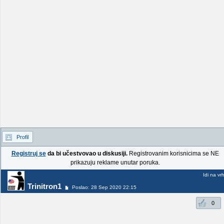
Profil
Registruj se
da bi učestvovao u diskusiji.
Registrovanim korisnicima se NE
prikazuju reklame unutar poruka.
Idi na vr
Trinitron1
Poslao: 28 Sep 2020 22:15
0