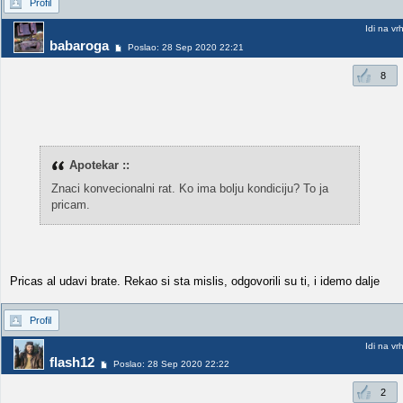
Profil
Idi na vr
babaroga
Poslao: 28 Sep 2020 22:21
8
Apotekar ::
Znaci konvecionalni rat. Ko ima bolju kondiciju? To ja
pricam.
Pricas al udavi brate. Rekao si sta mislis, odgovorili su ti, i idemo dalje
Profil
Idi na vr
flash12
Poslao: 28 Sep 2020 22:22
2