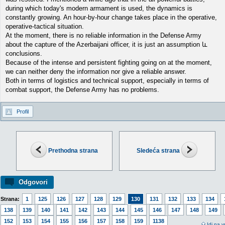
during which today's modern armament is used, the dynamics is
constantly growing. An hour-by-hour change takes place in the operative,
operative-tactical situation.
At the moment, there is no reliable information in the Defense Army
about the capture of the Azerbaijani officer, it is just an assumption և
conclusions.
Because of the intense and persistent fighting going on at the moment,
we can neither deny the information nor give a reliable answer.
Both in terms of logistics and technical support, especially in terms of
combat support, the Defense Army has no problems.
Profil
Prethodna strana
Sledeća strana
Odgovori
Strana:
1
125
126
127
128
129
130
131
132
133
134
138
139
140
141
142
143
144
145
146
147
148
149
152
153
154
155
156
157
158
159
1138
Idi na v