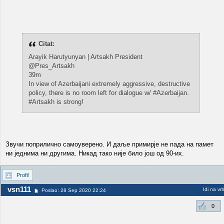
Citat:
Arayik Harutyunyan | Artsakh President
@Pres_Artsakh
39m
In view of Azerbaijani extremely aggressive, destructive
policy, there is no room left for dialogue w/ #Azerbaijan.
#Artsakh is strong!
Звучи поприлично самоуверено. И даље примирје не пада на памет
ни једнима ни другима. Никад тако није било још од 90-их.
Profil
vsn111
Idi na vr
Poslao: 28 Sep 2020 22:24
0