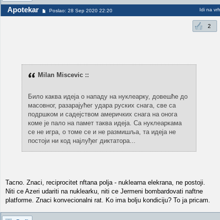
Apotekar
Idi na vr
Poslao: 28 Sep 2020 22:20
2
Milan Miscevic ::
Било каква идеја о нападу на нуклеарку, довешће до
масовног, разарајућег удара руских снага, све са
подршком и садејством америчких снага на онога
коме је пало на памет таква идеја. Са нуклеаркама
се не игра, о томе се и не размишља, та идеја не
постоји ни код најлуђег диктатора...
Tacno. Znaci, reciprocitet nftana polja - nuklearna elekrana, ne postoji.
Niti ce Azeri udariti na nuklearku, niti ce Jermeni bombardovati naftne
platforme. Znaci konvecionalni rat. Ko ima bolju kondiciju? To ja pricam.