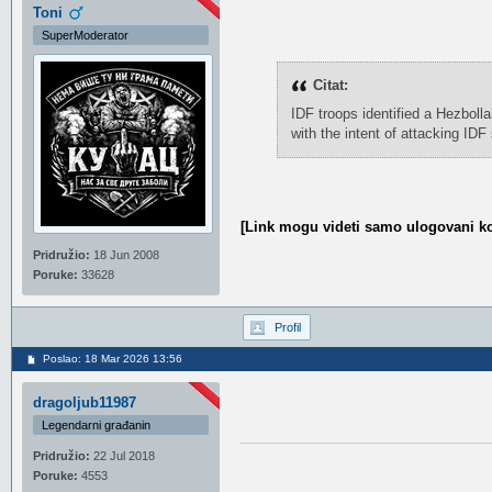
Toni
SuperModerator
Citat:
IDF troops identified a Hezboll
with the intent of attacking IDF 
[Link mogu videti samo ulogovani ko
Pridružio:
18 Jun 2008
Poruke:
33628
Profil
Poslao: 18 Mar 2026 13:56
dragoljub11987
Legendarni građanin
Pridružio:
22 Jul 2018
Poruke:
4553