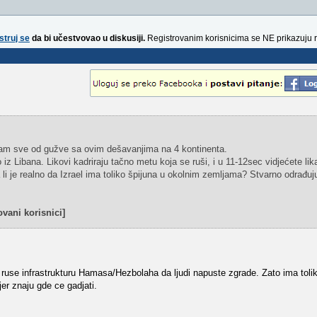
struj se
da bi učestvovao u diskusiji.
Registrovanim korisnicima se NE prikazuju 
dam sve od gužve sa ovim dešavanjima na 4 kontinenta.
iz Libana. Likovi kadriraju tačno metu koja se ruši, i u 11-12sec vidjećete li
li je realno da Izrael ima toliko špijuna u okolnim zemljama? Stvarno odrađuju
vani korisnici]
 ruse infrastrukturu Hamasa/Hezbolaha da ljudi napuste zgrade. Zato ima toli
er znaju gde ce gadjati.