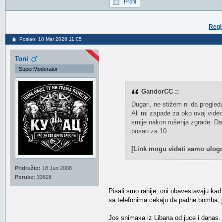
Profil
Regi
Poslao: 18 Mar 2026 11:05
Toni
SuperModerator
GandorCC ::
Dugari, ne stižem ni da pregle
Ali mi zapade za oko ovaj video 
smije nakon rušenja zgrade. Da 
posao za 10...
[Link mogu videti samo ulogo
Pridružio:
18 Jun 2008
Poruke:
33628
Pisali smo ranije, oni obavestavaju kad
sa telefonima cekaju da padne bomba, j
Jos snimaka iz Libana od juce i danas.