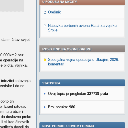
U FOKUSU NA MYCITY
Orešnik
Nabavka borbenih aviona Rafal za vojsku
Srbije
 da im čitav svijet
IZDVOJENO NA OVOM FORUMU
 20 000km2 bez
Specijalna vojna operacija u Ukrajini, 2026.
e operacije na
komentari
e pilota, vojnika,
intezitet ratovanja
STATISTIKA
vedske i da ne
Ovaj topic je pregledan
327719 puta
obito tih
bi Izrael ratovao
Broj poruka:
986
mi tu u obzir i
n da doslovno preko
 li si kao činovnik
NOVE PORUKE U OVOM FORUMU
setljeća doveli do