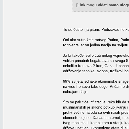
[Link mogu videti samo ulogo
To se često i ja pitam. Podržavao netko il
Oni ako sutra žele mrtvog Putina, Putin ć
to tolerira jer su jedina nacija na svije
Ja bi također volio čuti nekog vojno-
velikih prirodnih bogatstava sa svega 
nekoliko frontova ? Iran, Gaza, Libanon,
održavanje tehnike, aviona, troškovi bom
99% svijeta jednake ekonomske snage kao 
na više frontova tako dugo. Pričam o 
nabrajam dalje.
Što se pak tiče infiltracija, reko bih da
muslimanskih je sklono potkupljivanju i 
protiv većine naroda sa ovih naših prosto
elemente ucjene. Danas ti internet, mo
tvog mobitela ili kompjutora u stanju ka
države upetljan u koruptivne afere di si