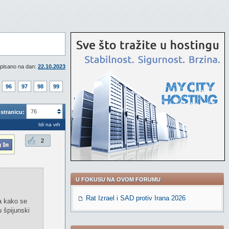
pisano na dan:
22.10.2023
96
97
98
99
76
stranicu:
Idi na vrh
2
U FOKUSU NA OVOM FORUMU
Rat Izrael i SAD protiv Irana 2026
ka kako se
 špijunski