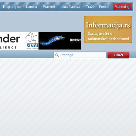
Registruj se
Kantina
Pravilnik
Lista članova
Traži
Pomoć
Marketing