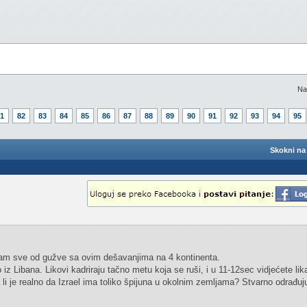
Na
1
82
83
84
85
86
87
88
89
90
91
92
93
94
95
Skokni na 
dam sve od gužve sa ovim dešavanjima na 4 kontinenta.
iz Libana. Likovi kadriraju tačno metu koja se ruši, i u 11-12sec vidjećete li
li je realno da Izrael ima toliko špijuna u okolnim zemljama? Stvarno odrađuju