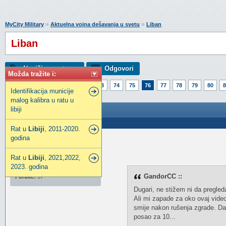
»
»
MyCity Military
Aktuelna vojna dešavanja u svetu
Liban
Liban
Napiši novu temu
Odgovori
Možda tražite i:
Strana:
1
71
72
73
74
75
76
77
78
79
80
8
Identifikacija municije
malog kalibra u ratu u
libiji
Liban
Poslao: 18 Mar 2026 10:43
Rat u
Libiji
, 2011-2020.
godina
Perudin_92
Građanin
Rat u
Libiji
, 2021,2022,
2023. godina
Pridružio:
03 Sep 2025
GandorCC ::
Poruke:
57
Dugari, ne stižem ni da pregle
Ali mi zapade za oko ovaj video 
smije nakon rušenja zgrade. Da 
posao za 10...