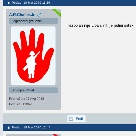
Poslao: 18 Mar 2026 11:26
A.R.Chafee.Jr.
Legendarni građanin
Hezbolah nije Liban, niti je jedini šiits
Stručljak-Penal
Pridružio:
27 Avg 2018
Poruke:
12062
Profil
Poslao: 18 Mar 2026 12:44