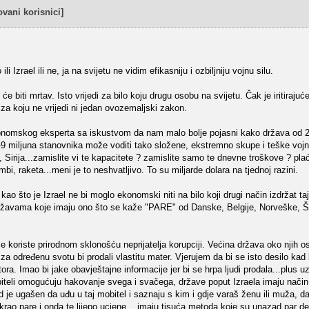
vani korisnici]
i Izrael ili ne, ja na svijetu ne vidim efikasniju i ozbiljniju vojnu silu.
e biti mrtav. Isto vrijedi za bilo koju drugu osobu na svijetu. Čak je iritirajuće
tu za koju ne vrijedi ni jedan ovozemaljski zakon.
ekonomskog eksperta sa iskustvom da nam malo bolje pojasni kako država od
8-9 miljuna stanovnika može voditi tako složene, ekstremno skupe i teške vojn
 Sirija...zamislite vi te kapacitete ? zamislite samo te dnevne troškove ? plać
bi, raketa...meni je to neshvatljivo. To su miljarde dolara na tjednoj razini.
što je Izrael ne bi moglo ekonomski niti na bilo koji drugi način izdržat taj 
državama koje imaju ono što se kaže "PARE" od Danske, Belgije, Norveške, Š
 se koriste prirodnom sklonošću neprijatelja korupciji. Većina država oko njih os
za određenu svotu bi prodali vlastitu mater. Vjerujem da bi se isto desilo kad 
ra. Imao bi jake obavještajne informacije jer bi se hrpa ljudi prodala...plus uz
biteli omogućuju hakovanje svega i svačega, države poput Izraela imaju nači
d je ugašen da uđu u taj mobitel i saznaju s kim i gdje varaš ženu ili muža, da
 krao pare i onda te lijepo ucjene....imaju tisuća metoda koje su unazad par de