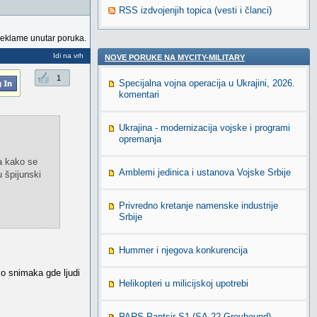
RSS izdvojenjih topica (vesti i članci)
reklame unutar poruka.
Idi na vrh
NOVE PORUKE NA MYCITY-MILITARY
1
Specijalna vojna operacija u Ukrajini, 2026.
komentari
Ukrajina - modernizacija vojske i programi
opremanja
ka kako se
Amblemi jedinica i ustanova Vojske Srbije
 špijunski
Privredno kretanje namenske industrije
Srbije
Hummer i njegova konkurencija
ko snimaka gde ljudi
Helikopteri u milicijskoj upotrebi
PARS Pantsir S1 (SA-22 Greyhound)