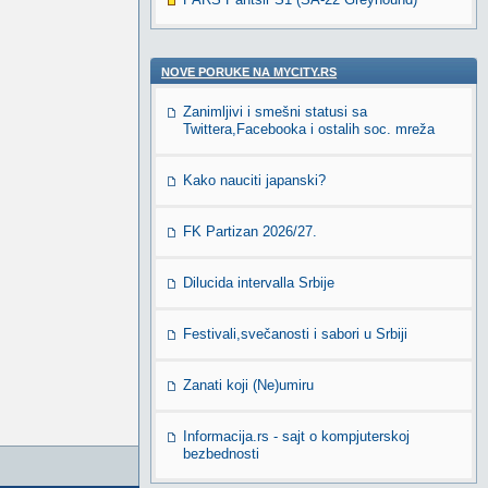
NOVE PORUKE NA MYCITY.RS
Zanimljivi i smešni statusi sa
Twittera,Facebooka i ostalih soc. mreža
Kako nauciti japanski?
FK Partizan 2026/27.
Dilucida intervalla Srbije
Festivali,svečanosti i sabori u Srbiji
Zanati koji (Ne)umiru
Informacija.rs - sajt o kompjuterskoj
bezbednosti