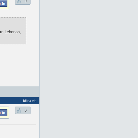
0
ern Lebanon,
Idi na vrh
0