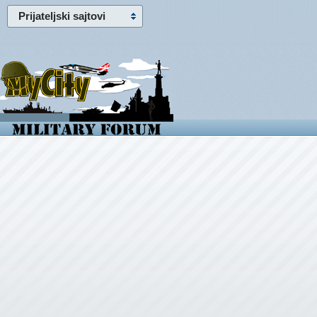
Prijateljski sajtovi