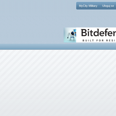
MyCity Military
Uloguj se