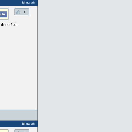
Idi na vrh
1
ih ne želi.
Idi na vrh