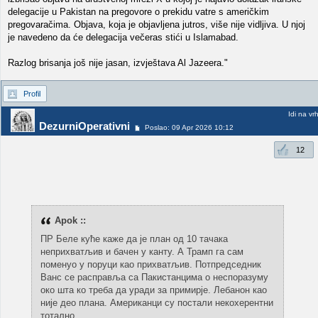
delegacije u Pakistan na pregovore o prekidu vatre s američkim
pregovaračima. Objava, koja je objavljena jutros, više nije vidljiva. U njoj
je navedeno da će delegacija večeras stići u Islamabad.
Razlog brisanja još nije jasan, izvještava Al Jazeera."
Profil
Idi na vr
DezurniOperativni
Poslao: 09 Apr 2026 10:12
12
Apok ::
ПР Беле куће каже да је план од 10 тачака
неприхватљив и бачен у канту. А Трамп га сам
поменуо у поруци као прихватљив. Потпредседник
Ванс се расправља са Пакистанцима о неспоразуму
око шта ко треба да уради за примирје. Лебанон као
није део плана. Американци су постали некохерентни
тотално.