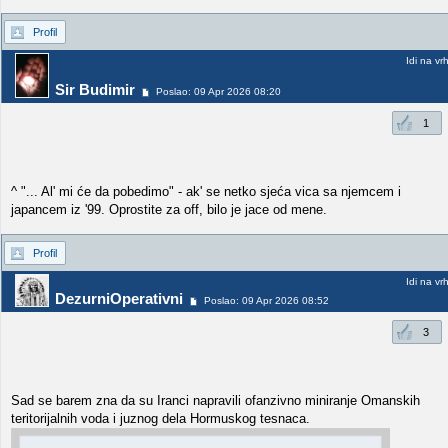
Profil
Idi na vr
Sir Budimir
Poslao: 09 Apr 2026 08:20
1
^ "... Al' mi će da pobedimo" - ak' se netko sjeća vica sa njemcem i
japancem iz '99. Oprostite za off, bilo je jace od mene.
Profil
Idi na vr
DezurniOperativni
Poslao: 09 Apr 2026 08:52
3
Sad se barem zna da su Iranci napravili ofanzivno miniranje Omanskih
teritorijalnih voda i juznog dela Hormuskog tesnaca.