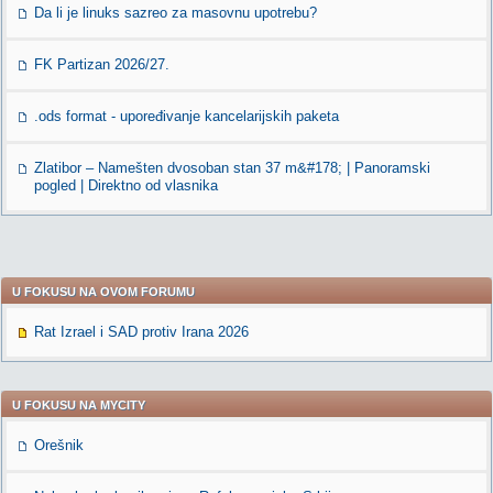
Da li je linuks sazreo za masovnu upotrebu?
FK Partizan 2026/27.
.ods format - upoređivanje kancelarijskih paketa
Zlatibor – Namešten dvosoban stan 37 m&#178; | Panoramski
pogled | Direktno od vlasnika
U FOKUSU NA OVOM FORUMU
Rat Izrael i SAD protiv Irana 2026
U FOKUSU NA MYCITY
Orešnik