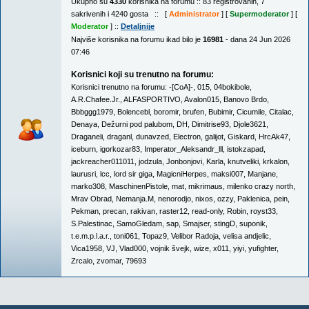
Ukupno su
4330
korisnika na forumu :: 83 registrovanih, 7
sakrivenih i 4240 gosta :: [
Administrator
] [
Supermoderator
] [
Moderator
] ::
Detaljnije
Najviše korisnika na forumu ikad bilo je
16981
- dana 24 Jun 2026
07:46
Korisnici koji su trenutno na forumu:
Korisnici trenutno na forumu:
-[CoA]-
,
015
,
04bokibole
,
A.R.Chafee.Jr.
,
ALFASPORTIVO
,
Avalon015
,
Banovo Brdo
,
Bbbggg1979
,
Bolencebl
,
boromir
,
brufen
,
Bubimir
,
Cicumile
,
Citalac
,
Denaya
,
Dežurni pod palubom
,
DH
,
Dimitrise93
,
Djole3621
,
Draganeli
,
draganl
,
dunavzed
,
Electron
,
galijot
,
Giskard
,
HrcAk47
,
iceburn
,
igorkozar83
,
Imperator_Aleksandr_lll
,
istokzapad
,
jackreacher011011
,
jodzula
,
Jonbonjovi
,
Karla
,
knutveliki
,
krkalon
,
laurusri
,
lcc
,
lord sir giga
,
MagicniHerpes
,
maksi007
,
Manjane
,
marko308
,
MaschinenPistole
,
mat
,
mikrimaus
,
milenko crazy north
,
Mrav Obrad
,
Nemanja.M
,
nenorodjo
,
nixos
,
ozzy
,
Paklenica
,
pein
,
Pekman
,
precan
,
rakivan
,
raster12
,
read-only
,
Robin
,
royst33
,
S.Palestinac
,
SamoGledam
,
sap
,
Smajser
,
stingD
,
suponik
,
t.e.m.p.l.a.r.
,
toni061
,
Topaz9
,
Velibor Radoja
,
velisa andjelic
,
Vica1958
,
VJ
,
Vlad000
,
vojnik švejk
,
wize
,
x011
,
yiyi
,
yufighter
,
Zrcalo
,
zvomar
,
79693