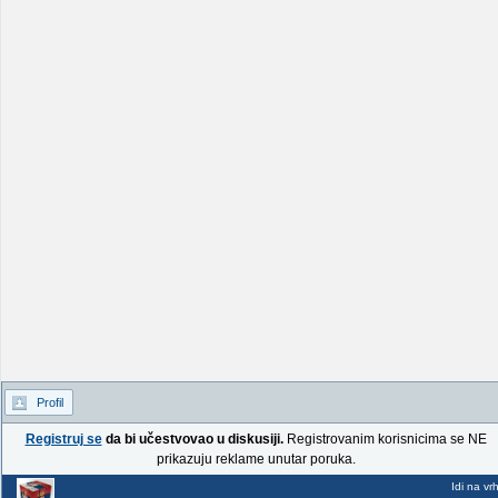
Profil
Registruj se
da bi učestvovao u diskusiji.
Registrovanim korisnicima se NE
prikazuju reklame unutar poruka.
Idi na vr