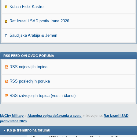
Kuba i Fidel Kastro
Rat Izrael i SAD protiv Irana 2026
Saudijska Arabija & Jemen
RSS FEED-OVI OVOG FORUMA
RSS najnovijih topica
RSS poslednjih poruka
RSS izdvojenjih topica (vesti i članci)
»
» Izdvojeno:
MyCity Military
Aktuelna vojna dešavanja u svetu
Rat Izrael i SAD
protiv Irana 2026
Ko je trenutno na forumu