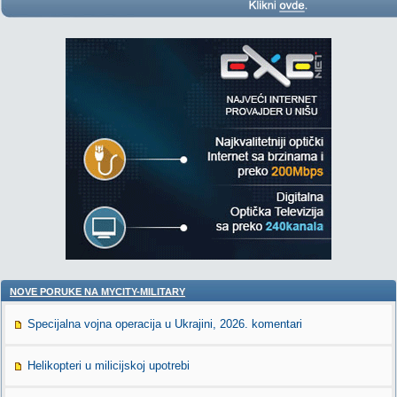
NOVE PORUKE NA MYCITY-MILITARY
Specijalna vojna operacija u Ukrajini, 2026. komentari
Helikopteri u milicijskoj upotrebi