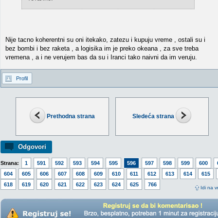
Nije tacno koherentni su oni itekako, zatezu i kupuju vreme , ostali su i
bez bombi i bez raketa , a logisika im je preko okeana , za sve treba
vremena , a i ne verujem bas da su i Iranci tako naivni da im veruju.
Profil
Prethodna strana
Sledeća strana
Odgovori
Strana:
1
591
592
593
594
595
596
597
598
599
600
604
605
606
607
608
609
610
611
612
613
614
615
618
619
620
621
622
623
624
625
766
Idi na v