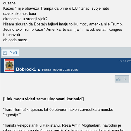
dusane
Kazes " nije obaveza Trampa da brine o EU " znaci svoje nato
saveznike nek baci
ekonomski u srednji vjek?
Nisam siguran da Epstajn fajlovi imaju toliku moc, amerika nije Trump.
Jedino ako Trump kaze " Amerika, to sam ja " i narod, senat i kongres
to prihvati
eh onda moze.
Profil
Idi na vr
Bobrock1
Poslao: 09 Apr 2026 10:09
3
[Link mogu videti samo ulogovani korisnici]
"Iran: Hormuški tjesnac bit će otvoren nakon završetka američke
"agresije""
"Iranski veleposlanik u Pakistanu, Reza Amiri Moghadam, navodno je
izbrisao objavu na društvenoj mreži X u kojoj je najavio dolazak iranske