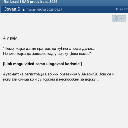
Rat Izrael i SAD protiv Irana 2026
Jovan.D
Idi na vr
Poslao: 09 Apr 2026 04:27
4
А у рају..
"Немој мајко да ме пратиш, од кућнога прага даље...
Не сме мајка да заплаче кад у војску Џона шаље"
[Link mogu videti samo ulogovani korisnici]
Аутоматска регистрација војних обвезника у АмериКи. Још се и
исплати онима који су гојазни и неспособни за војску...