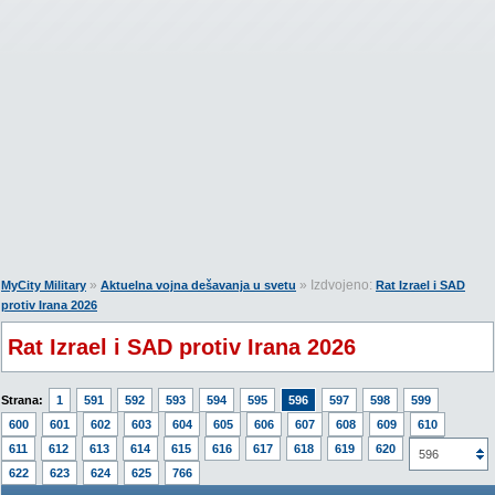
»
» Izdvojeno:
MyCity Military
Aktuelna vojna dešavanja u svetu
Rat Izrael i SAD
protiv Irana 2026
Rat Izrael i SAD protiv Irana 2026
Strana:
1
591
592
593
594
595
596
597
598
599
600
601
602
603
604
605
606
607
608
609
610
611
612
613
614
615
616
617
618
619
620
621
596
622
623
624
625
766