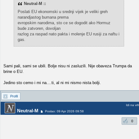
Neutral-M ::
Poslati EU ekonomski u srednji vijek je veliki greh
narandjastog bumana prema
evropskim narodima, sto ce se dogodit ako Hormuz
bude zatvoren, dovoljan
razlog za raspad nato pakta i molenje EU rusiji za naftu i
gas.
Sami pali, sami se ubili. Bolje nisu ni zasluzili. Nije obaveza Trumpa da
brine o EU.
Jedino sto cemo i mi na....ti, al ni mi nismo nista bolji.
Profil
Idi na vr
Neutral-M
Poslao: 09 Apr 2026 09:58
0