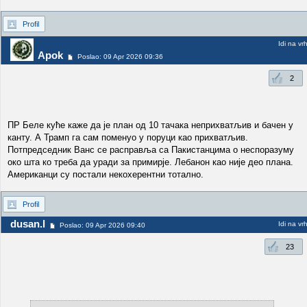
Profil
Idi na vr
Apok
Poslao: 09 Apr 2026 09:36
2
ПР Беле куће каже да је план од 10 тачака неприхватљив и бачен у
канту. А Трамп га сам поменуо у поруци као прихватљив.
Потпредседник Ванс се расправља са Пакистанцима о неспоразуму
око шта ко треба да уради за примирје. Лебанон као није део плана.
Американци су постали некохерентни тотално.
Profil
dusan.l
Idi na vr
Poslao: 09 Apr 2026 09:40
23