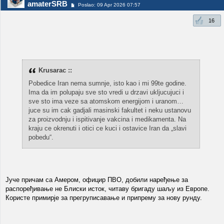
amaterSRB
Poslao: 09 Apr 2026 07:57
16
Krusarac ::
Pobedice Iran nema sumnje, isto kao i mi 99te godine.
Ima da im polupaju sve sto vredi u drzavi ukljucujuci i
sve sto ima veze sa atomskom energijom i uranom…
juce su im cak gadjali masinski fakultet i neku ustanovu
za proizvodnju i ispitivanje vakcina i medikamenta. Na
kraju ce okrenuti i otici ce kuci i ostavice Iran da „slavi
pobedu“.
Јуче причам са Амером, официр ПВО, добили наређење за
распоређивање не Блиски исток, читаву бригаду шаљу из Европе.
Користе примирје за прегруписавање и припрему за нову рунду.