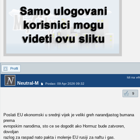
Profil
Idi na vr
Neutral-M
Poslao: 09 Apr 2026 09:32
9
Poslati EU ekonomski u srednji vijek je veliki greh narandjastog bumana
prema
evropskim narodima, sto ce se dogodit ako Hormuz bude zatvoren,
dovoljan
razlog za raspad nato pakta i molenje EU rusiji za naftu i gas.