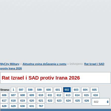
»
» Izdvojeno:
MyCity Military
Aktuelna vojna dešavanja u svetu
Rat Izrael i SAD
protiv Irana 2026
Rat Izrael i SAD protiv Irana 2026
Strana:
1
597
598
599
600
601
602
603
604
605
606
607
608
609
610
611
612
613
614
615
616
617
618
619
620
621
622
623
624
625
626
627
602
628
629
630
631
767