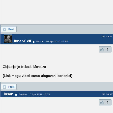
Profil
Idi na vr
Inner-Cell
Poslao: 10 Apr 2026 16:18
5
Objasnjenje blokade Moreuza
[Link mogu videti samo ulogovani korisnici]
Profil
Insan
Idi na vr
Poslao: 10 Apr 2026 16:21
5