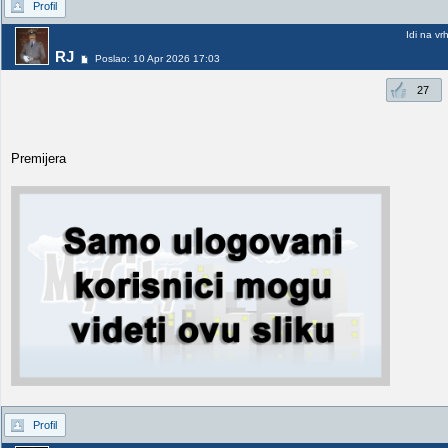
Profil
Idi na vr
RJ
Poslao: 10 Apr 2026 17:03
27
Premijera
Profil