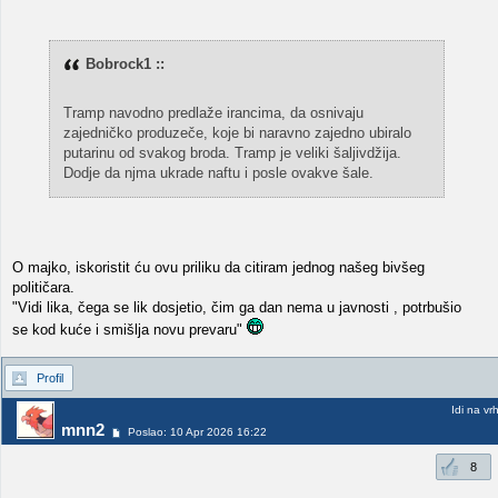
Bobrock1 ::
Tramp navodno predlaže irancima, da osnivaju
zajedničko produzeče, koje bi naravno zajedno ubiralo
putarinu od svakog broda. Tramp je veliki šaljivdžija.
Dodje da njma ukrade naftu i posle ovakve šale.
O majko, iskoristit ću ovu priliku da citiram jednog našeg bivšeg
političara.
"Vidi lika, čega se lik dosjetio, čim ga dan nema u javnosti , potrbušio
se kod kuće i smišlja novu prevaru"
Profil
Idi na vr
mnn2
Poslao: 10 Apr 2026 16:22
8