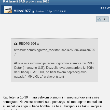
Rat Izrael i SAD protiv Irana 2026
Idi na vr
Milos1977
Poslao: 10 Apr 2026 15:31
4
RED4G-304 ::
https://x.com/Megatron_ron/status/204259307404470725
7
Ako je ova informacija tacna, ogromna sramota za PVO
Qatar (i naravno U.S). Dozvolis dva bombardera iz 70tih,
da ti bacaju FAB 500, po bazi tokom najveceg avio
napada "IMPERIJE" u skoroj istoriji.
Kad lete na 10-30 mtara velikom brzinom i manevrisu kao zmija nije
nemoguce. Na zalost oboreni su u pokusaju, ali me uopste ne cudi da
su uspeli da stignu i bace bombe. Za to su kupljeni i za takvu akcju su