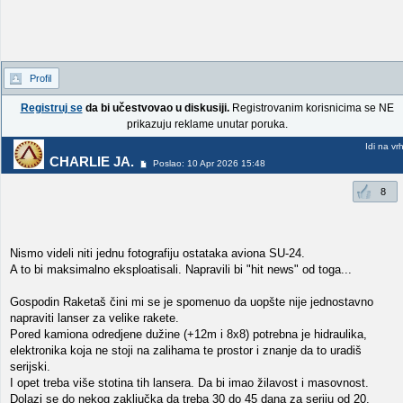
Profil
Registruj se
da bi učestvovao u diskusiji.
Registrovanim korisnicima se NE
prikazuju reklame unutar poruka.
Idi na vr
CHARLIE JA.
Poslao: 10 Apr 2026 15:48
8
Nismo videli niti jednu fotografiju ostataka aviona SU-24.
A to bi maksimalno eksploatisali. Napravili bi "hit news" od toga...
Gospodin Raketaš čini mi se je spomenuo da uopšte nije jednostavno
napraviti lanser za velike rakete.
Pored kamiona odredjene dužine (+12m i 8x8) potrebna je hidraulika,
elektronika koja ne stoji na zalihama te prostor i znanje da to uradiš
serijski.
I opet treba više stotina tih lansera. Da bi imao žilavost i masovnost.
Dolazi se do nekog zaključka da treba 30 do 45 dana za seriju od 20.