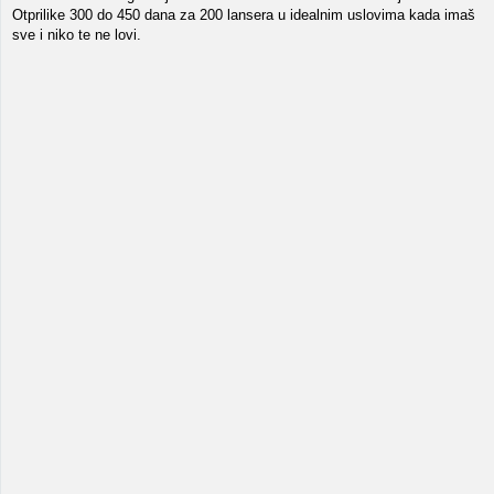
Otprilike 300 do 450 dana za 200 lansera u idealnim uslovima kada imaš
sve i niko te ne lovi.