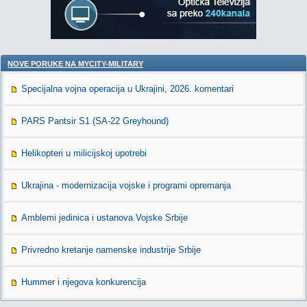
NOVE PORUKE NA MYCITY-MILITARY
Specijalna vojna operacija u Ukrajini, 2026. komentari
PARS Pantsir S1 (SA-22 Greyhound)
Helikopteri u milicijskoj upotrebi
Ukrajina - modernizacija vojske i programi opremanja
Amblemi jedinica i ustanova Vojske Srbije
Privredno kretanje namenske industrije Srbije
Hummer i njegova konkurencija