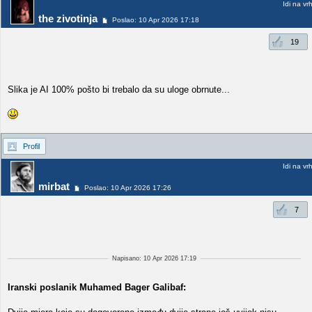
Idi na vr
the zivotinja
Poslao: 10 Apr 2026 17:18
19
Slika je AI 100% pošto bi trebalo da su uloge obrnute...
Profil
Idi na vr
mirbat
Poslao: 10 Apr 2026 17:26
7
Napisano: 10 Apr 2026 17:19
Iranski poslanik Muhamed Bager Galibaf: