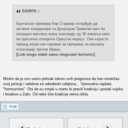
DJUNTA ::
Британски премијер Кир Стармер потврђује да
активно координира са Доналдом Трампом како би
изградио масовну војну коалицију од 30 земаља како
би присилно отворили Ормуски мореуз. Они користе
прекид ватре као параван за припрему за масовну
ескалацију против Ирана.
[Link mogu videti samo ulogovani korisnici]
Mislim da je ovo samo pritisak tokom ovih pregovora da Iran omekšao
svoj pristup i odrekne se određenih zahjteva... Vjerovatno naplate
"hormuznine". Oni da su smjeli u startu bi pravili koaliciju i poslali vojsku
i brodove u Zaliv. Od neke šire koalicije nema ništa.
Profil