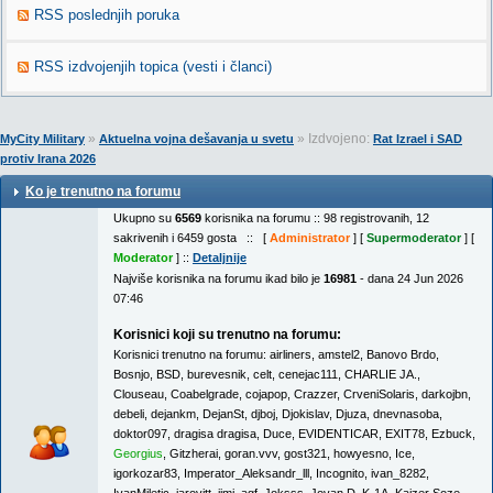
RSS poslednjih poruka
RSS izdvojenjih topica (vesti i članci)
»
» Izdvojeno:
MyCity Military
Aktuelna vojna dešavanja u svetu
Rat Izrael i SAD
protiv Irana 2026
Ko je trenutno na forumu
Ukupno su
6569
korisnika na forumu :: 98 registrovanih, 12
sakrivenih i 6459 gosta :: [
Administrator
] [
Supermoderator
] [
Moderator
] ::
Detaljnije
Najviše korisnika na forumu ikad bilo je
16981
- dana 24 Jun 2026
07:46
Korisnici koji su trenutno na forumu:
Korisnici trenutno na forumu:
airliners
,
amstel2
,
Banovo Brdo
,
Bosnjo
,
BSD
,
burevesnik
,
celt
,
cenejac111
,
CHARLIE JA.
,
Clouseau
,
Coabelgrade
,
cojapop
,
Crazzer
,
CrveniSolaris
,
darkojbn
,
debeli
,
dejankm
,
DejanSt
,
djboj
,
Djokislav
,
Djuza
,
dnevnasoba
,
doktor097
,
dragisa dragisa
,
Duce
,
EVIDENTICAR
,
EXIT78
,
Ezbuck
,
Georgius
,
Gitzherai
,
goran.vvv
,
gost321
,
howyesno
,
Ice
,
igorkozar83
,
Imperator_Aleksandr_lll
,
Incognito
,
ivan_8282
,