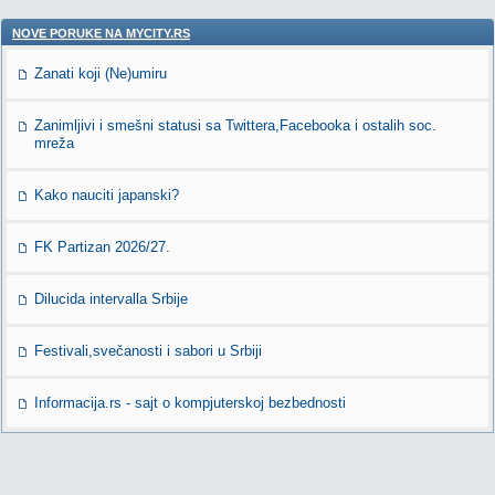
NOVE PORUKE NA MYCITY.RS
Zanati koji (Ne)umiru
Zanimljivi i smešni statusi sa Twittera,Facebooka i ostalih soc.
mreža
Kako nauciti japanski?
FK Partizan 2026/27.
Dilucida intervalla Srbije
Festivali,svečanosti i sabori u Srbiji
Informacija.rs - sajt o kompjuterskoj bezbednosti