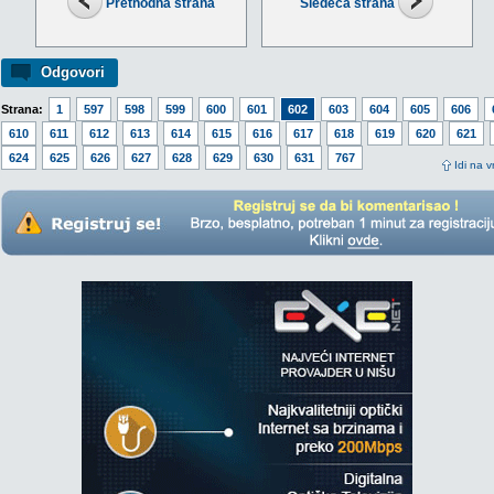
Prethodna strana
Sledeća strana
Odgovori
Strana:
1
597
598
599
600
601
602
603
604
605
606
610
611
612
613
614
615
616
617
618
619
620
621
624
625
626
627
628
629
630
631
767
Idi na v