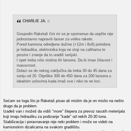
CHARLIE JA. ::
Gospodin Raketaš čini mi se je spomenuo da uopšte nije
jednostavno napraviti lanser za velike rakete.
Pored kamiona odredjene dužine (+12m i 8x8) potrebna
je hidraulika, elektronika koja ne stoji na zalihama te
prostor i znanje da to uradiš serijski.
I opet treba više stotina tih lansera. Da bi imao žilavost i
masovnost.
Dolazi se do nekog zaključka da treba 30 do 45 dana za
seriju od 20. Otprilike 300 do 450 dana za 200 lansera u
idealnim uslovima kada imaš sve i niko te ne lovi.
Sećam se toga što je Raketaš pisao ali mislim da je on mislio na nešto
drugo da je problem.
Izađeš van i možeš da vidiš "more" šlepera za prevoz rasutih meterijala
koji imaju hidrauliku za podizanje "kade" od nekih 20-30 tona.
Stabilizacija i poravnavanje nije neki problem i može se videti na
kamionskim dizalicama na svakom gradilištu.