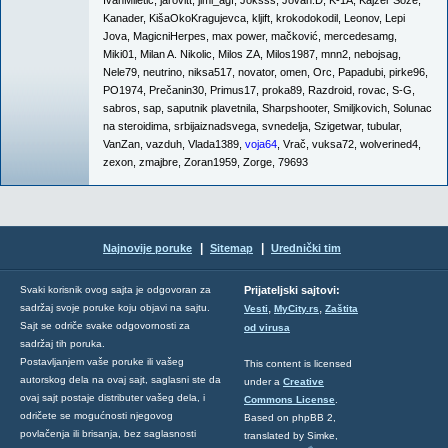
IvanMiletic
,
jarovitt
,
jimi_agf
,
Joksss
,
Jovan.D
,
K-1A
,
Kajzer Soze
,
Kanader
,
KišaOkoKragujevca
,
kljift
,
krokodokodil
,
Leonov
,
Lepi
Jova
,
MagicniHerpes
,
max power
,
mačković
,
mercedesamg
,
Miki01
,
Milan A. Nikolic
,
Milos ZA
,
Milos1987
,
mnn2
,
nebojsag
,
Nele79
,
neutrino
,
niksa517
,
novator
,
omen
,
Orc
,
Papadubi
,
pirke96
,
PO1974
,
Prečanin30
,
Primus17
,
proka89
,
Razdroid
,
rovac
,
S-G
,
sabros
,
sap
,
saputnik plavetnila
,
Sharpshooter
,
Smiljkovich
,
Solunac
na steroidima
,
srbijaiznadsvega
,
svnedelja
,
Szigetwar
,
tubular
,
VanZan
,
vazduh
,
Vlada1389
,
voja64
,
Vrač
,
vuksa72
,
wolverined4
,
zexon
,
zmajbre
,
Zoran1959
,
Zorge
,
79693
|
|
Najnovije poruke
Sitemap
Urednički tim
Svaki korisnik ovog sajta je odgovoran za
Prijateljski sajtovi:
,
,
sadržaj svoje poruke koju objavi na sajtu.
Vesti
MyCity.rs
Zaštita
Sajt se odriče svake odgovornosti za
od virusa
sadržaj tih poruka.
Postavljanjem vaše poruke ili vašeg
This content is licensed
autorskog dela na ovaj sajt, saglasni ste da
under a
Creative
ovaj sajt postaje distributer vašeg dela, i
Commons License
.
odričete se mogućnosti njegovog
Based on phpBB 2,
povlačenja ili brisanja, bez saglasnosti
translated by Simke,