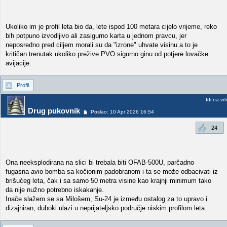
Ukoliko im je profil leta bio da, lete ispod 100 metara cijelo vrijeme, reko
bih potpuno izvodljivo ali zasigurno karta u jednom pravcu, jer
neposredno pred ciljem morali su da "izrone" uhvate visinu a to je
kritičan trenutak ukoliko prežive PVO sigurno ginu od potjere lovačke
avijacije.
Profil
Idi na vr
Drug pukovnik
Poslao: 10 Apr 2026 16:54
24
Ona neeksplodirana na slici bi trebala biti OFAB-500U, parčadno
fugasna avio bomba sa kočionim padobranom i ta se može odbacivati iz
brišućeg leta, čak i sa samo 50 metra visine kao krajnji minimum tako
da nije nužno potrebno iskakanje.
Inače slažem se sa Milošem, Su-24 je između ostalog za to upravo i
dizajniran, duboki ulazi u neprijateljsko područje niskim profilom leta