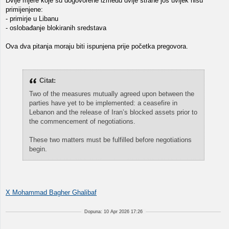
Dvije mjere koje su dogovorene između dvije strane još uvijek nisu
primijenjene:
- primirje u Libanu
- oslobađanje blokiranih sredstava
Ova dva pitanja moraju biti ispunjena prije početka pregovora.
Citat:
Two of the measures mutually agreed upon between the
parties have yet to be implemented: a ceasefire in
Lebanon and the release of Iran’s blocked assets prior to
the commencement of negotiations.
These two matters must be fulfilled before negotiations
begin.
X Mohammad Bagher Ghalibaf
Dopuna: 10 Apr 2026 17:26