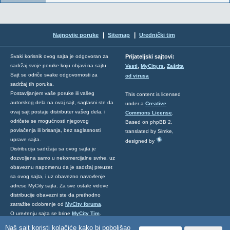
|
|
Najnovije poruke
Sitemap
Urednički tim
Svaki korisnik ovog sajta je odgovoran za
Prijateljski sajtovi:
,
,
sadržaj svoje poruke koju objavi na sajtu.
Vesti
MyCity.rs
Zaštita
Sajt se odriče svake odgovornosti za
od virusa
sadržaj tih poruka.
Postavljanjem vaše poruke ili vašeg
This content is licensed
autorskog dela na ovaj sajt, saglasni ste da
under a
Creative
ovaj sajt postaje distributer vašeg dela, i
Commons License
.
odričete se mogućnosti njegovog
Based on phpBB 2,
povlačenja ili brisanja, bez saglasnosti
translated by Simke,
uprave sajta.
designed by
Distribucija sadržaja sa ovog sajta je
dozvoljena samo u nekomercijalne svrhe, uz
obaveznu napomenu da je sadržaj preuzet
sa ovog sajta, i uz obavezno navođenje
adrese MyCity sajta. Za sve ostale vidove
distribucije obavezni ste da prethodno
zatražite odobrenje od
MyCity foruma
.
O uređenju sajta se brine
MyCity Tim
.
Ukoliko želite da nas kontaktirate kliknite
Naš sajt koristi kolačiće kako bi poboljšao