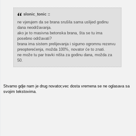
slonic_tonic ::
ne vjerujem da se brana srušila sama uslijed godinu
dana neodržavanja.
ako je to masivna betonska brana, šta se tu ima
posebno održavati?
brana ima sistem prelijevanja i sigurno ogromnu rezervu
preopterećenja, možda 100%, novator će to znati.
ne može tu par travki ništa za godinu dana, možda za
50.
Stvarno gdje nam je drug novator,vec dosta vremena se ne oglasava sa
svojim tekstovima.