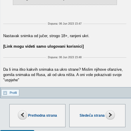
Dopuna: 06 Jun 2023 15:47
Nastavak snimka od jučer, strogo 18+, ranjeni ukri.
[Link mogu videti samo ulogovani korisnici]
Dopuna: 06 Jun 2023 15:48
Da li ima itko kakvih snimaka sa ukro strane? Mislim njihove ofanzive,
gomila snimaka od Rusa, ali od ukra ništa. A oni vole pokazivati svoje
"uspjehe"
Profil
Prethodna strana
Sledeća strana