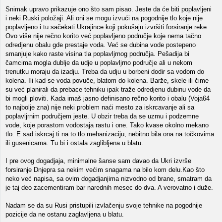
Snimak upravo prikazuje ono što sam pisao. Jeste da će biti poplavljeni
i neki Ruski položaji. Ali oni se mogu izvući na pogodnije tlo koje nije
poplavljeno i tu sačekati Ukrajince koji pokušaju izvršiti forsiranje reke.
Ovo više nije rečno korito već poplavljeno područje koje nema tačno
odredjenu obalu gde prestaje voda. Već se dubina vode postepeno
smanjuje kako raste visina tla poplavljrnog područja. Pešadija bi
čamcima mogla dublje da udje u poplavljrno područje ali u nekom
trenutku moraju da izadju. Treba da udju u borbeni dodir sa vodom do
kolena. Ili kad se voda povuče, blatom do kolena. Barže, skele ili čime
su već planirali da prebace tehniku ipak traže odredjenu dubinu vode da
bi mogli ploviti. Kada imaš jasno definisano rečno korito i obalu (Voja64
to najbolje zna) nije neki problem naći mesto za iskrcavanje ali sa
poplavljrnim područjem jeste. U obzir treba da se uzmu i podzemne
vode, koje porastom vodostaja rastu i one. Tako kvase okolno mekano
tlo. E sad iskrcaj ti na to tlo mehanizaciju, nebitno bila ona na točkovima
ili gusenicama. Tu bi i ostala zaglibljena u blatu.
I pre ovog dogadjaja, minimalne šanse sam davao da Ukri izvrše
forsiranje Dnjepra sa nekim većim snagama na bilo kom delu.Kao što
neko već napisa, sa ovim dogadjanjima nizvodno od brane, smatram da
je taj deo zacementiram bar narednih mesec do dva. A verovatno i duže.
Nadam se da su Rusi pristupili izvlačenju svoje tehnike na pogodnije
pozicije da ne ostanu zaglavljena u blatu.