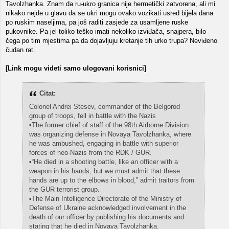
Tavolzhanka. Znam da ru-ukro granica nije hermetički zatvorena, ali mi
nikako nejde u glavu da se ukri mogu ovako vozikati usred bijela dana
po ruskim naseljima, pa još raditi zasjede za usamljene ruske
pukovnike. Pa jel toliko teško imati nekoliko izviđača, snajpera, bilo
čega po tim mjestima pa da dojavljuju kretanje tih urko trupa? Neviđeno
čudan rat.
[Link mogu videti samo ulogovani korisnici]
Citat:
Colonel Andrei Stesev, commander of the Belgorod
group of troops, fell in battle with the Nazis
▪️The former chief of staff of the 98th Airborne Division
was organizing defense in Novaya Tavolzhanka, where
he was ambushed, engaging in battle with superior
forces of neo-Nazis from the RDK / GUR.
▪️“He died in a shooting battle, like an officer with a
weapon in his hands, but we must admit that these
hands are up to the elbows in blood,” admit traitors from
the GUR terrorist group.
▪️The Main Intelligence Directorate of the Ministry of
Defense of Ukraine acknowledged involvement in the
death of our officer by publishing his documents and
stating that he died in Novaya Tavolzhanka.