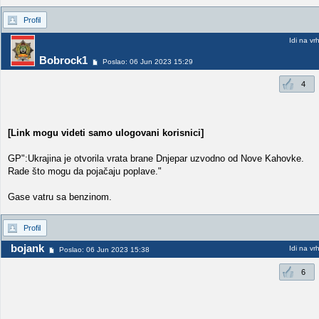
Profil
Idi na vr
Bobrock1
Poslao: 06 Jun 2023 15:29
4
[Link mogu videti samo ulogovani korisnici]
GP":Ukrajina je otvorila vrata brane Dnjepar uzvodno od Nove Kahovke.
Rade što mogu da pojačaju poplave."
Gase vatru sa benzinom.
Profil
bojank
Idi na vr
Poslao: 06 Jun 2023 15:38
6