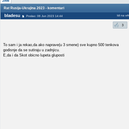
2998
Rat Rusija-Ukrajina 2023 - komentari
bladesu
Idi na vr
Poslao: 06 Jun 2023 14:44
3
To sam i ja rekao,da ako naprave(u 3 smene) sve kupno 500 tenkova
godisnje da se sutiraju u zadnjicu.
E,da i da Skot obicno lupeta gluposti