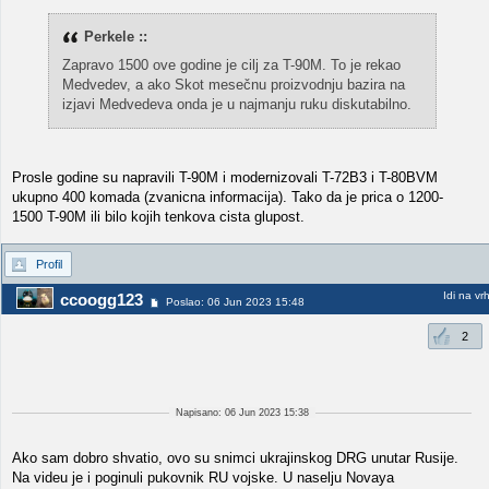
Perkele ::
Zapravo 1500 ove godine je cilj za T-90M. To je rekao
Medvedev, a ako Skot mesečnu proizvodnju bazira na
izjavi Medvedeva onda je u najmanju ruku diskutabilno.
Prosle godine su napravili T-90M i modernizovali T-72B3 i T-80BVM
ukupno 400 komada (zvanicna informacija). Tako da je prica o 1200-
1500 T-90M ili bilo kojih tenkova cista glupost.
Profil
Idi na vr
ccoogg123
Poslao: 06 Jun 2023 15:48
2
Napisano: 06 Jun 2023 15:38
Ako sam dobro shvatio, ovo su snimci ukrajinskog DRG unutar Rusije.
Na videu je i poginuli pukovnik RU vojske. U naselju Novaya