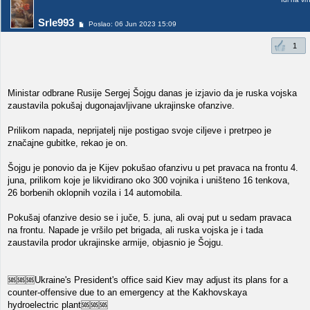
Srle993
Poslao: 06 Jun 2023 15:09
1
Ministar odbrane Rusije Sergej Šojgu danas je izjavio da je ruska vojska
zaustavila pokušaj dugonajavljivane ukrajinske ofanzive.
Prilikom napada, neprijatelj nije postigao svoje ciljeve i pretrpeo je
značajne gubitke, rekao je on.
Šojgu je ponovio da je Kijev pokušao ofanzivu u pet pravaca na frontu 4.
juna, prilikom koje je likvidirano oko 300 vojnika i uništeno 16 tenkova,
26 borbenih oklopnih vozila i 14 automobila.
Pokušaj ofanzive desio se i juče, 5. juna, ali ovaj put u sedam pravaca
na frontu. Napade je vršilo pet brigada, ali ruska vojska je i tada
zaustavila prodor ukrajinske armije, objasnio je Šojgu.
🆘🆘🆘Ukraine's President's office said Kiev may adjust its plans for a
counter-offensive due to an emergency at the Kakhovskaya
hydroelectric plant🆘🆘🆘