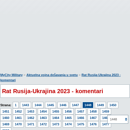
»
»
MyCity Military
Aktuelna vojna dešavanja u svetu
Rat Rusija-Ukrajina 2023 -
komentari
Rat Rusija-Ukrajina 2023 - komentari
Strana:
1
1443
1444
1445
1446
1447
1448
1449
1450
1451
1452
1453
1454
1455
1456
1457
1458
1459
1460
1461
1462
1463
1464
1465
1466
1467
1468
1448
1469
1470
1471
1472
1473
1474
1475
1476
1477