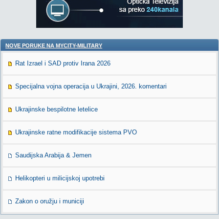
NOVE PORUKE NA MYCITY-MILITARY
Rat Izrael i SAD protiv Irana 2026
Specijalna vojna operacija u Ukrajini, 2026. komentari
Ukrajinske bespilotne letelice
Ukrajinske ratne modifikacije sistema PVO
Saudijska Arabija & Jemen
Helikopteri u milicijskoj upotrebi
Zakon o oružju i municiji