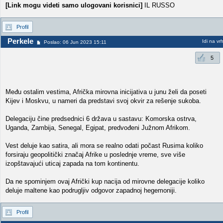
[Link mogu videti samo ulogovani korisnici]
IL RUSSO
Profil
Perkele
Idi na vr
Poslao: 06 Jun 2023 15:11
5
Među ostalim vestima, Afrička mirovna inicijativa u junu želi da poseti
Kijev i Moskvu, u nameri da predstavi svoj okvir za rešenje sukoba.
Delegaciju čine predsednici 6 država u sastavu: Komorska ostrva,
Uganda, Zambija, Senegal, Egipat, predvođeni Južnom Afrikom.
Vest deluje kao satira, ali mora se realno odati počast Rusima koliko
forsiraju geopolitički značaj Afrike u poslednje vreme, sve više
izopštavajući uticaj zapada na tom kontinentu.
Da ne spominjem ovaj Afrički kup nacija od mirovne delegacije koliko
deluje maltene kao podrugljiv odgovor zapadnoj hegemoniji.
Profil