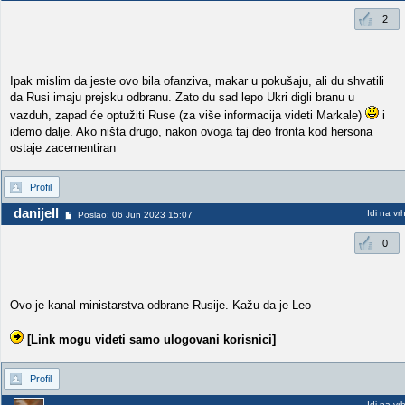
2
Ipak mislim da jeste ovo bila ofanziva, makar u pokušaju, ali du shvatili
da Rusi imaju prejsku odbranu. Zato du sad lepo Ukri digli branu u
vazduh, zapad će optužiti Ruse (za više informacija videti Markale)
i
idemo dalje. Ako ništa drugo, nakon ovoga taj deo fronta kod hersona
ostaje zacementiran
Profil
danijell
Idi na vr
Poslao: 06 Jun 2023 15:07
0
Ovo je kanal ministarstva odbrane Rusije. Kažu da je Leo
[Link mogu videti samo ulogovani korisnici]
Profil
Idi na vr