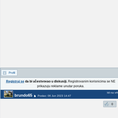
Profil
Registruj se
da bi učestvovao u diskusiji.
Registrovanim korisnicima se NE
prikazuju reklame unutar poruka.
Idi na vr
brundo65
Poslao: 06 Jun 2023 14:47
0