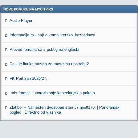
NOVE PORUKE NA MYCITY.RS
Audio Player
Informacija.rs - sajt o kompjuterskoj bezbednosti
Prevod romana sa srpskog na engleski
Da li je linuks sazreo za masovnu upotrebu?
FK Partizan 2026/27.
.ods format - upoređivanje kancelarijskih paketa
Zlatibor – Namešten dvosoban stan 37 m&#178; | Panoramski
pogled | Direktno od vlasnika