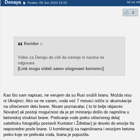
Denaya
Idi na vr
Poslao: 06 Jun 2023 15:22
2
Koridor ::
Video za Denaju da vidi da rušenje ni rusima ne
odgovara
[Link mogu videti samo ulogovani korisnici]
Kao što sam napisao, ne verujem da su Rusi srušili branu. Možda nisu
ni Ukrajinci. Ako se ne varam, voda već 7 meseci ističe iz akumulacije
na oštećenom delu brane. Nisam poznavalac ( to bi bolje objasnio
Novator) ali postoji mogućnost da je pri miniranju došlo do naprslina u
betonskoj strukturi brane. Prelivanje vode preko oštećenog dela(
satelitsku fotografiju postavili Kuntator i Ždrebac) je dovelo do erozije tla
neposredno posle brane. U kombinaciji sa naprslinama i erozijom betona
preko koje se prelivala voda, brana je popustila.