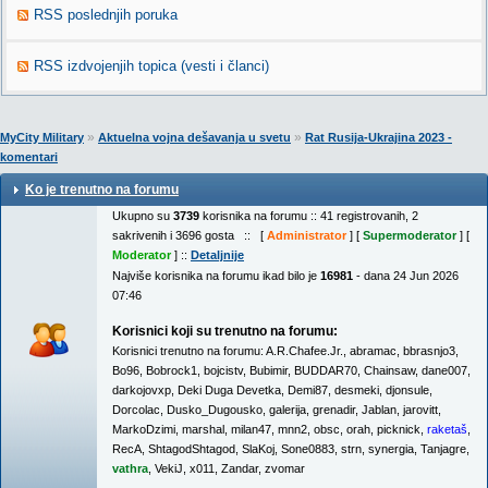
RSS poslednjih poruka
RSS izdvojenjih topica (vesti i članci)
»
»
MyCity Military
Aktuelna vojna dešavanja u svetu
Rat Rusija-Ukrajina 2023 -
komentari
Ko je trenutno na forumu
Ukupno su
3739
korisnika na forumu :: 41 registrovanih, 2
sakrivenih i 3696 gosta :: [
Administrator
] [
Supermoderator
] [
Moderator
] ::
Detaljnije
Najviše korisnika na forumu ikad bilo je
16981
- dana 24 Jun 2026
07:46
Korisnici koji su trenutno na forumu:
Korisnici trenutno na forumu:
A.R.Chafee.Jr.
,
abramac
,
bbrasnjo3
,
Bo96
,
Bobrock1
,
bojcistv
,
Bubimir
,
BUDDAR70
,
Chainsaw
,
dane007
,
darkojovxp
,
Deki Duga Devetka
,
Demi87
,
desmeki
,
djonsule
,
Dorcolac
,
Dusko_Dugousko
,
galerija
,
grenadir
,
Jablan
,
jarovitt
,
MarkoDzimi
,
marshal
,
milan47
,
mnn2
,
obsc
,
orah
,
picknick
,
raketaš
,
RecA
,
ShtagodShtagod
,
SlaKoj
,
Sone0883
,
strn
,
synergia
,
Tanjagre
,
vathra
,
VekiJ
,
x011
,
Zandar
,
zvomar