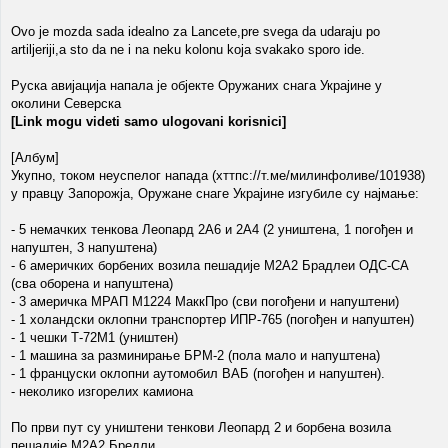
Ovo je mozda sada idealno za Lancete,pre svega da udaraju po
artiljeriji,a sto da ne i na neku kolonu koja svakako sporo ide.
Руска авијација напала је објекте Оружаних снага Украјине у
околини Северска
[Link mogu videti samo ulogovani korisnici]
[Албум]
Укупно, током неуспелог напада (хттпс://т.ме/милинфоливе/101938)
у правцу Запорожја, Оружане снаге Украјине изгубиле су најмање:
- 5 немачких тенкова Леопард 2А6 и 2А4 (2 уништена, 1 погођен и
напуштен, 3 напуштена)
- 6 америчких борбених возила пешадије М2А2 Брадлеи ОДС-СА
(сва оборена и напуштена)
- 3 америчка МРАП М1224 МаккПро (сви погођени и напуштени)
- 1 холандски оклопни транспортер ИПР-765 (погођен и напуштен)
- 1 чешки Т-72М1 (уништен)
- 1 машина за разминирање БРМ-2 (пола мало и напуштена)
- 1 француски оклопни аутомобил ВАБ (погођен и напуштен).
- неколико изгорелих камиона
По први пут су уништени тенкови Леопард 2 и борбена возила
пешадије М2А2 Бредли.