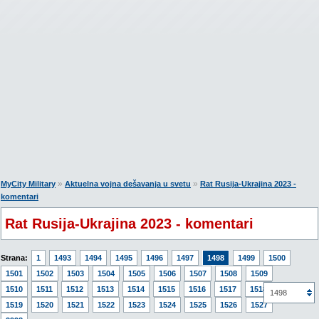
»
»
MyCity Military
Aktuelna vojna dešavanja u svetu
Rat Rusija-Ukrajina 2023 -
komentari
Rat Rusija-Ukrajina 2023 - komentari
Strana:
1
1493
1494
1495
1496
1497
1498
1499
1500
1501
1502
1503
1504
1505
1506
1507
1508
1509
1510
1511
1512
1513
1514
1515
1516
1517
1518
1498
1519
1520
1521
1522
1523
1524
1525
1526
1527