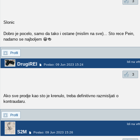
3
Slonic
Dobro je pocelo, samo da tako i ostane (mislim na sve)... Sto rece Pein,
nadamo se najboljem 😁🍻
Profil
Idi na vr
DrugiREI
Poslao: 09 Jun 2023 15:24
3
Ako sve prodje kao sto je krenulo, treba definitivno razmisljati o
kontraudaru.
Profil
Idi na vr
S2M
Poslao: 09 Jun 2023 15:26