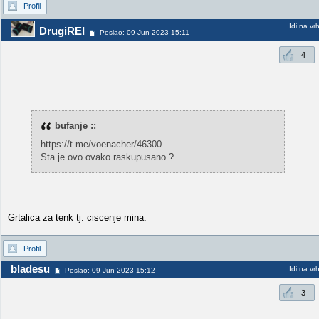
Profil
Idi na vr
DrugiREI
Poslao: 09 Jun 2023 15:11
4
bufanje ::
https://t.me/voenacher/46300
Sta je ovo ovako raskupusano ?
Grtalica za tenk tj. ciscenje mina.
Profil
bladesu
Idi na vr
Poslao: 09 Jun 2023 15:12
3