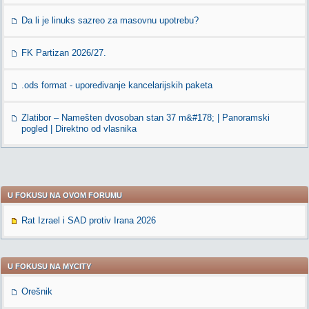
Da li je linuks sazreo za masovnu upotrebu?
FK Partizan 2026/27.
.ods format - upoređivanje kancelarijskih paketa
Zlatibor – Namešten dvosoban stan 37 m&#178; | Panoramski
pogled | Direktno od vlasnika
U FOKUSU NA OVOM FORUMU
Rat Izrael i SAD protiv Irana 2026
U FOKUSU NA MYCITY
Orešnik