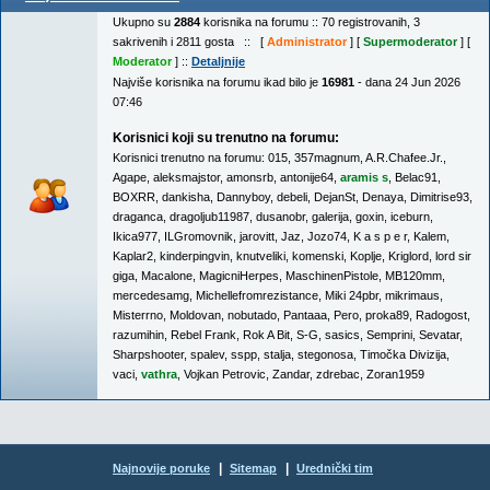
Ukupno su
2884
korisnika na forumu :: 70 registrovanih, 3
sakrivenih i 2811 gosta :: [
Administrator
] [
Supermoderator
] [
Moderator
] ::
Detaljnije
Najviše korisnika na forumu ikad bilo je
16981
- dana 24 Jun 2026
07:46
Korisnici koji su trenutno na forumu:
Korisnici trenutno na forumu:
015
,
357magnum
,
A.R.Chafee.Jr.
,
Agape
,
aleksmajstor
,
amonsrb
,
antonije64
,
aramis s
,
Belac91
,
BOXRR
,
dankisha
,
Dannyboy
,
debeli
,
DejanSt
,
Denaya
,
Dimitrise93
,
draganca
,
dragoljub11987
,
dusanobr
,
galerija
,
goxin
,
iceburn
,
Ikica977
,
ILGromovnik
,
jarovitt
,
Jaz
,
Jozo74
,
K a s p e r
,
Kalem
,
Kaplar2
,
kinderpingvin
,
knutveliki
,
komenski
,
Koplje
,
Kriglord
,
lord sir
giga
,
Macalone
,
MagicniHerpes
,
MaschinenPistole
,
MB120mm
,
mercedesamg
,
Michellefromrezistance
,
Miki 24pbr
,
mikrimaus
,
Misterrno
,
Moldovan
,
nobutado
,
Pantaaa
,
Pero
,
proka89
,
Radogost
,
razumihin
,
Rebel Frank
,
Rok A Bit
,
S-G
,
sasics
,
Semprini
,
Sevatar
,
Sharpshooter
,
spalev
,
sspp
,
stalja
,
stegonosa
,
Timočka Divizija
,
vaci
,
vathra
,
Vojkan Petrovic
,
Zandar
,
zdrebac
,
Zoran1959
|
|
Najnovije poruke
Sitemap
Urednički tim