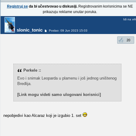
Registruj se
da bi učestvovao u diskusiji.
Registrovanim korisnicima se NE
prikazuju reklame unutar poruka.
Idi na vr
slonic_tonic
Poslao: 09 Jun 2023 15:03
20
Perkele ::
Evo i snimak Leoparda u plamenu i još jednog uništenog
Bredlija.
[Link mogu videti samo ulogovani korisnici]
nepobjedivi kao Alcaraz koji je izgubio 1. set