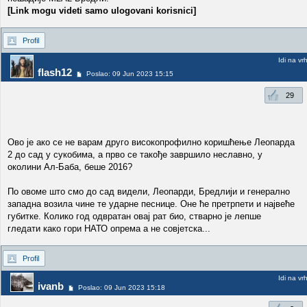
[Link mogu videti samo ulogovani korisnici]
Profil
Idi na vr
flash12
Poslao: 09 Jun 2023 15:15
29
Ово је ако се не варам друго високопрофилно коришћење Леопарда
2 до сад у сукобима, а прво се такође завршило неславно, у
околини Ал-Баба, беше 2016?
По овоме што смо до сад видели, Леопарди, Бредлији и генерално
западна возила чине те ударне песнице. Оне ће претрпети и највеће
губитке. Колико год одвратан овај рат био, стварно је лепше
гледати како гори НАТО опрема а не совјетска...
Profil
Idi na vr
ivanb
Poslao: 09 Jun 2023 15:18