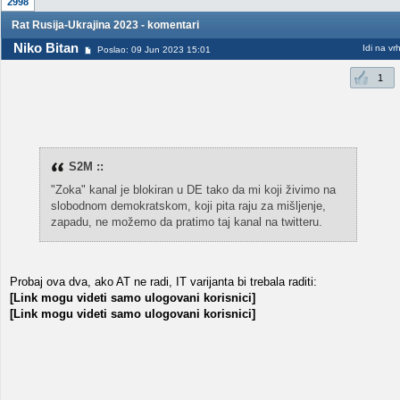
2998
Rat Rusija-Ukrajina 2023 - komentari
Niko Bitan
Idi na vr
Poslao: 09 Jun 2023 15:01
1
S2M ::
"Zoka" kanal je blokiran u DE tako da mi koji živimo na
slobodnom demokratskom, koji pita raju za mišljenje,
zapadu, ne možemo da pratimo taj kanal na twitteru.
Probaj ova dva, ako AT ne radi, IT varijanta bi trebala raditi:
[Link mogu videti samo ulogovani korisnici]
[Link mogu videti samo ulogovani korisnici]