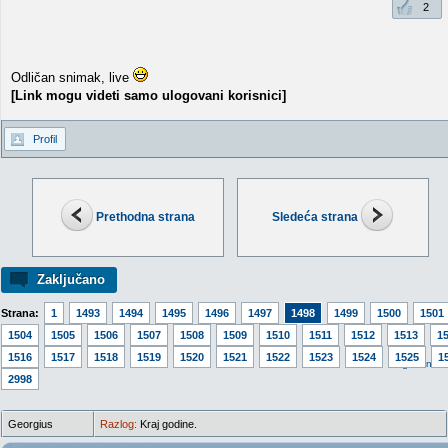
2
Odličan snimak, live
[Link mogu videti samo ulogovani korisnici]
Profil
Prethodna strana
Sledeća strana
Zaključano
Strana:
1
1493
1494
1495
1496
1497
1498
1499
1500
1501
1504
1505
1506
1507
1508
1509
1510
1511
1512
1513
1
1516
1517
1518
1519
1520
1521
1522
1523
1524
1525
1
Idi na v
2998
Georgius
Razlog:
Kraj godine.