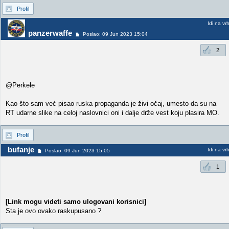
Profil
Idi na vr
panzerwaffe
Poslao: 09 Jun 2023 15:04
2
@Perkele
Kao što sam već pisao ruska propaganda je živi očaj, umesto da su na
RT udarne slike na celoj naslovnici oni i dalje drže vest koju plasira MO.
Profil
bufanje
Idi na vr
Poslao: 09 Jun 2023 15:05
1
[Link mogu videti samo ulogovani korisnici]
Sta je ovo ovako raskupusano ?