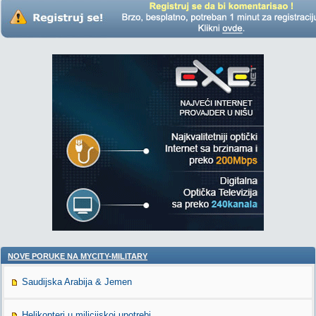
NOVE PORUKE NA MYCITY-MILITARY
Saudijska Arabija & Jemen
Helikopteri u milicijskoj upotrebi