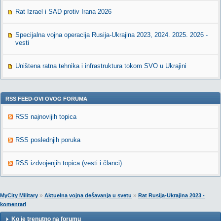
Rat Izrael i SAD protiv Irana 2026
Specijalna vojna operacija Rusija-Ukrajina 2023, 2024. 2025. 2026 -
vesti
Uništena ratna tehnika i infrastruktura tokom SVO u Ukrajini
RSS FEED-OVI OVOG FORUMA
RSS najnovijih topica
RSS poslednjih poruka
RSS izdvojenjih topica (vesti i članci)
»
»
MyCity Military
Aktuelna vojna dešavanja u svetu
Rat Rusija-Ukrajina 2023 -
komentari
Ko je trenutno na forumu