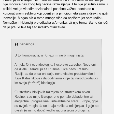
nije moguća baš zbog tog načina razmisljanja. I to nije prisutno samo u
politici već je visedimenzionalno i posebno važno, oseća se u
korporativnom sektoru koji operiše na principu netalasanja direktno guši
inovacije. Mogao bih o tome mnogo više da napišem jer sam radio u
Nemačkoj i Holandiji pre odlaska u Ameriku, ali nije tema. Samo ću reći
da je pre SEK-e taj sad uveliko otkucavao.
babaroga ::
U toj kombinaciji, ni Kinezi im ne bi mogli nista.
Al, jok. Oni oce ideologiju. I oce sve za sebe. Nece oni
da dijele i saradjuju sa Rusima. Oce haos i rasulo u
Rusiji, pa da onda oni salju neke visoke predstavnike i
Kaje Kalas likove i da godinama kinje taj narod prodajuci
im svoju (********) ideologiju.
Clusterfuck biblijskih razmjera na strateskom nivou.
Realno, zao mi je Evrope, one pomalo dekadentne ali
elegantne i progresivne i intelektualne stare Evrope, gdje
su uvijek mogla da se imaju razlicita misljenjaa, i gdje se
uvijek (u mirno doba) vodilo racuna jedni o drugima.