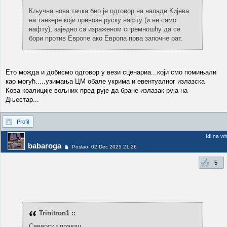
Кључна нова тачка био је одговор на нападе Кијева
на танкере који превозе руску нафту (и не само
нафту), заједно са израженом спремношћу да се
бори против Европе ако Европа прва започне рат.
Ето можда и добисмо одговор у вези сценариа...који смо помињали
као могућ.....узимања ЦМ обале укрима и евентуалног излазска
Кова коалиције вољних пред рује да бране излазак руја на
Дњестар...
Profil
Idi na vr
babaroga
Poslao: 02 Dec 2025 21:26
5
Trinitron1 ::
Северски правац.