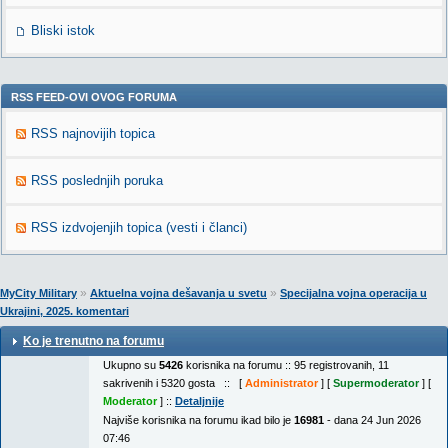
Bliski istok
RSS FEED-OVI OVOG FORUMA
RSS najnovijih topica
RSS poslednjih poruka
RSS izdvojenjih topica (vesti i članci)
»
»
MyCity Military
Aktuelna vojna dešavanja u svetu
Specijalna vojna operacija u
Ukrajini, 2025. komentari
Ko je trenutno na forumu
Ukupno su
5426
korisnika na forumu :: 95 registrovanih, 11
sakrivenih i 5320 gosta :: [
Administrator
] [
Supermoderator
] [
Moderator
] ::
Detaljnije
Najviše korisnika na forumu ikad bilo je
16981
- dana 24 Jun 2026
07:46