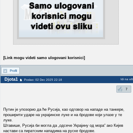
[Link mogu videti samo ulogovani korisnici]
Profil
Djota1
Idi na vr
Poslao: 02 Dec 2025 22:18
7
Путин је упозорио да ће Русија, као одговор на нападе на танкере,
проширити ударе на украјинске луке и на бродове који улазе у те
луке.
Штавише, Русија би могла да „одсече Украјину од мора“ ако Кијев
настави са пиратским нападима на руске бродове.