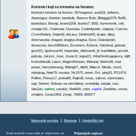
Korisnici koji su trenutno na forumu:
Korisnici trenutno na forumu:
357magnum
,
aca018
,
airliners
,
Asparagus
,
Asteker
,
bambulic
,
Banovo Brdo
,
Bbbggg1979
,
Bo96
,
boskelazo
,
Bosnjo
,
brane2208
,
branko7
,
BSD
,
burevesnik
,
celt
,
cenejac111
,
Chainsaw
,
Clouseau
,
Coabelgrade
,
cojapop
,
Crazzer
,
CrveniSolaris
,
DejanSt
,
deLacy
,
Dimitrise93
,
dj.ape
,
djboj
,
dnevnasoba
,
draganl
,
dragisa dragisa
,
Duce
,
Dukelander
,
dunavzed
,
duro1990duro
,
Ercomero
,
Ezbuck
,
Gitzherai
,
gobrad
,
gost321
,
igorkozar83
,
Imperator_Aleksandr_lll
,
IvanMiletic
,
jarovitt
,
jodzula
,
Joksss
,
Jose
,
Jovan.D
,
kaput21
,
KišaOkoKragujevca
,
kljift
,
krokodokodil
,
Laluvr
,
MagicniHerpes
,
Makarid
,
Marko00
,
max
power
,
mercedesamg
,
MidnighT_AlieN
,
Milan A. Nikolic
,
mnn2
,
nebojsag
,
Nele79
,
novator
,
Ns1975
,
omen
,
Orc
,
ping15
,
PO1974
,
Polifon
,
Primus17
,
proka89
,
RajkoB
,
rovac
,
sabros
,
samocitam
,
sap
,
Seeker
,
Solunac na steroidima
,
svnedelja
,
tubular
,
vaci
,
VanZan
,
vathra
,
vazduh
,
Vlad000
,
vobo
,
voja64
,
ZetaMan
,
zexon
,
zmajbre
,
Zoran1959
,
Zorge
,
79693
,
800077
|
|
Najnovije poruke
Sitemap
Urednički tim
Svaki korisnik ovog sajta je odgovoran za
Prijateljski sajtovi: