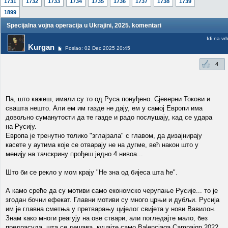
1731
1732
1733
1734
1735
1736
1737
1738
1739
1899
Specijalna vojna operacija u Ukrajini, 2025. komentari
Idi na vr
Kurgan
Poslao: 02 Dec 2025 20:45
4
Па, што кажеш, имали су то од Руса понуђено. Сјеверни Токови и
свашта нешто. Али ем им газде не дају, ем у самој Европи има
довољно суманутости да те газде и радо послушају, кад се удара
на Русију.
Европа је тренутно толико "зглајзала" с главом, да дизајнирају
касете у аутима које се отварају не на дугме, већ након што у
менију на тачскрину прођеш једно 4 нивоа...
Што би се рекло у мом крају "Не зна од бијеса шта ће".
А камо среће да су мотиви само економско черупање Русије... то је
згодан бочни ефекат. Главни мотиви су много црњи и дубљи. Русија
им је главна сметња у претварању цијелог свијета у нови Вавилон.
Знам како многи реагују на ове ствари, али погледајте мало, без
предрасуда, шта се дешава, куцајте само Balenciaga Campaign 2022