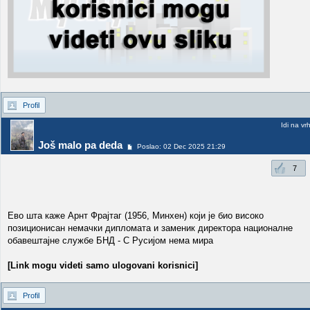
Profil
Idi na vr
Još malo pa deda
Poslao: 02 Dec 2025 21:29
7
Ево шта каже Арнт Фрајтаг (1956, Минхен) који је био високо
позиционисан немачки дипломата и заменик директора националне
обавештајне службе БНД - С Русијом нема мира
[Link mogu videti samo ulogovani korisnici]
Profil