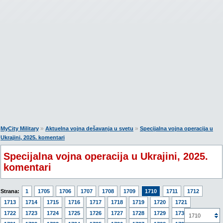
»
»
MyCity Military
Aktuelna vojna dešavanja u svetu
Specijalna vojna operacija u
Ukrajini, 2025. komentari
Specijalna vojna operacija u Ukrajini, 2025.
komentari
Strana:
1
1705
1706
1707
1708
1709
1710
1711
1712
1713
1714
1715
1716
1717
1718
1719
1720
1721
1722
1723
1724
1725
1726
1727
1728
1729
1730
1710