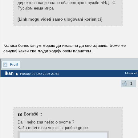
директора националне обавештајне службе БНД - С
Русијом нема мира
[Link mogu videti samo ulogovani korisnici]
Koлико болестан ум мораш да имаш па да ово изјавиш. Боже ме
сачувај какви све људи ходају овом планетом...
Profil
ikan
Idi na vr
Poslao: 02 Dec 2025 21:43
3
Boris90 ::
Da li neko zna nešto o ovome ?
Kažu mrtvi ruski vojnici iz jurišne grupe