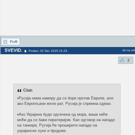
Profil
SVEVID.
Idi na vr
Poslao: 02 Dec 2025 21:23
2
Citat:
▪️Русија нема намеру да се бори против Европе, али
ако Европљани желе рат, Русија је спремна одмах.
▪️Ако Украјина буде одсечена од мора, више неће
моћи да се бави пиратеријом. Као одговор на нападе
на танкере, Русија ће проширити нападе на
украјинске луке и бродове.