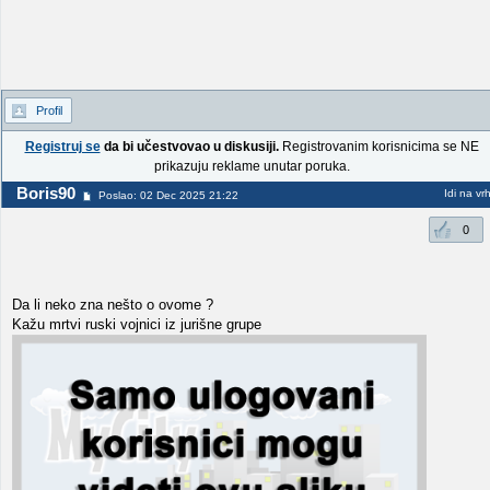
Profil
Registruj se
da bi učestvovao u diskusiji.
Registrovanim korisnicima se NE
prikazuju reklame unutar poruka.
Boris90
Idi na vr
Poslao: 02 Dec 2025 21:22
0
Da li neko zna nešto o ovome ?
Kažu mrtvi ruski vojnici iz jurišne grupe