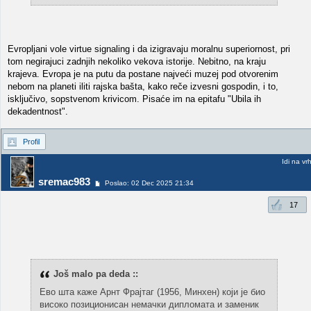
Evropljani vole virtue signaling i da izigravaju moralnu superiornost, pri
tom negirajuci zadnjih nekoliko vekova istorije. Nebitno, na kraju
krajeva. Evropa je na putu da postane najveći muzej pod otvorenim
nebom na planeti iliti rajska bašta, kako reče izvesni gospodin, i to,
isključivo, sopstvenom krivicom. Pisaće im na epitafu "Ubila ih
dekadentnost".
Profil
Idi na vr
sremac983
Poslao: 02 Dec 2025 21:34
17
Još malo pa deda ::
Ево шта каже Арнт Фрајтаг (1956, Минхен) који је био
високо позиционисан немачки дипломата и заменик