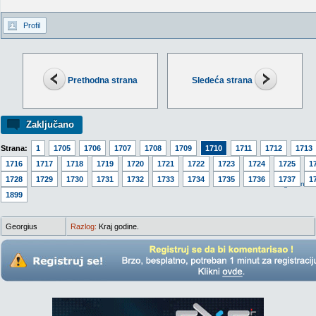
Profil
Prethodna strana
Sledeća strana
Zaključano
Strana:
1
1705
1706
1707
1708
1709
1710
1711
1712
1713
1716
1717
1718
1719
1720
1721
1722
1723
1724
1725
1
1728
1729
1730
1731
1732
1733
1734
1735
1736
1737
1
Idi na v
1899
Georgius
Razlog:
Kraj godine.