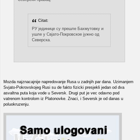
Citat:
РУ јединице су прешле Бахмутовку и
ушле у Свјато-Покровское јужно од
Северска.
Mozda najznacajnije napredovanje Rusa u zadnjih par dana. Uzimanjem
Svjato-Pokrovskojeg Rusi su de fakto fizicki presjekli jedan od dva
asvaltna puta koja vode u Seversk. Drugi put je vec odavno pod
vatrenom kontrolom iz Platonovke. Znaci, i Seversk je od danas u
poluokruzenju.