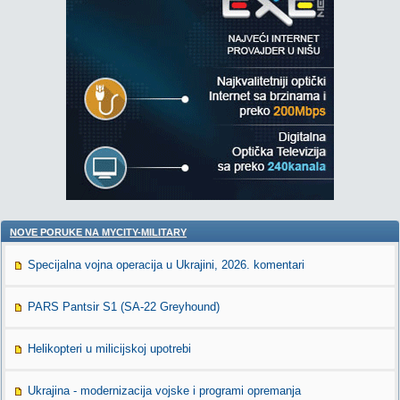
NOVE PORUKE NA MYCITY-MILITARY
Specijalna vojna operacija u Ukrajini, 2026. komentari
PARS Pantsir S1 (SA-22 Greyhound)
Helikopteri u milicijskoj upotrebi
Ukrajina - modernizacija vojske i programi opremanja