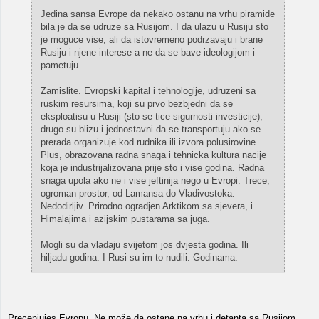
Jedina sansa Evrope da nekako ostanu na vrhu piramide
bila je da se udruze sa Rusijom. I da ulazu u Rusiju sto
je moguce vise, ali da istovremeno podrzavaju i brane
Rusiju i njene interese a ne da se bave ideologijom i
pametuju.
Zamislite. Evropski kapital i tehnologije, udruzeni sa
ruskim resursima, koji su prvo bezbjedni da se
eksploatisu u Rusiji (sto se tice sigurnosti investicije),
drugo su blizu i jednostavni da se transportuju ako se
prerada organizuje kod rudnika ili izvora polusirovine.
Plus, obrazovana radna snaga i tehnicka kultura nacije
koja je industrijalizovana prije sto i vise godina. Radna
snaga upola ako ne i vise jeftinija nego u Evropi. Trece,
ogroman prostor, od Lamansa do Vladivostoka.
Nedodirljiv. Prirodno ogradjen Arktikom sa sjevera, i
Himalajima i azijskim pustarama sa juga.
Mogli su da vladaju svijetom jos dvjesta godina. Ili
hiljadu godina. I Rusi su im to nudili. Godinama.
Precenjujes Evropu. Ne može da ostane na vrhu i detanta sa Rusijom