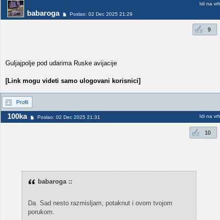
Idi na vr
babaroga
Poslao: 02 Dec 2025 21:29
9
Guljajpolje pod udarima Ruske avijacije
[Link mogu videti samo ulogovani korisnici]
Profil
100ka
Idi na vr
Poslao: 02 Dec 2025 21:31
10
babaroga ::
Da. Sad nesto razmisljam, potaknut i ovom tvojom
porukom.