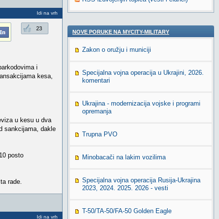
Idi na vrh
23
NOVE PORUKE NA MYCITY-MILITARY
Zakon o oružju i municiji
 barkodovima i
Specijalna vojna operacija u Ukrajini, 2026.
ransakcijama kesa,
komentari
Ukrajina - modernizacija vojske i programi
opremanja
eviza u kesu u dva
d sankcijama, dakle
Trupna PVO
 10 posto
Minobacači na lakim vozilima
Specijalna vojna operacija Rusija-Ukrajina
ta rade.
2023, 2024. 2025. 2026 - vesti
T-50/TA-50/FA-50 Golden Eagle
Idi na vrh