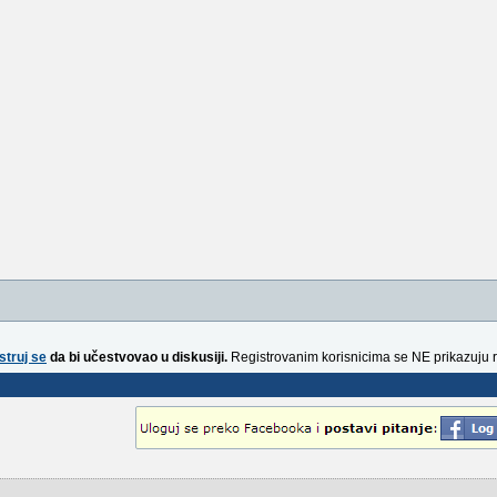
struj se
da bi učestvovao u diskusiji.
Registrovanim korisnicima se NE prikazuju 