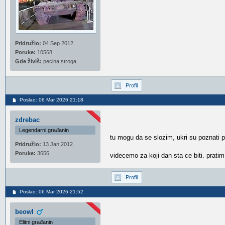
Pridružio:
04 Sep 2012
Poruke:
10568
Gde živiš:
pecina stroga
Profil
Poslao: 06 Mar 2026 21:18
zdrebac
Legendarni građanin
tu mogu da se slozim, ukri su poznati po
Pridružio:
13 Jan 2012
Poruke:
3656
videcemo za koji dan sta ce biti. prat
Profil
Poslao: 06 Mar 2026 21:52
beowl
Elitni građanin