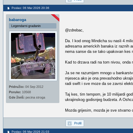
Poslao: 06 Mar 2026 20:36
babaroga
Legendarni građanin
@zdrebac,
Da. I kod onog Mindicha su nasli 4 mili
adresama americkih banaka iz raznih a
nema sanse da se tako upakovan kes n
Kad to drzava radi na tom nivou, onda na
Ja se ne razumijem mnogo u bankarstvo,
mjeseca ako je ona prevashodno ukraji
radi swift i sve moze da se zavrsi elekt
Pridružio:
04 Sep 2012
Poruke:
10568
Taj kes, tim tempom, je 10 milijardi god
Gde živiš:
pecina stroga
ukrajinskog godisnjeg budzeta. A Oshc
Mozda grijesim, mozda je sve stvarno ci
Profil
Poslao: 06 Mar 2026 21:03