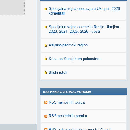
Specijalna vojna operacija u Ukrajini, 2026.
komentari
Specijalna vojna operacija Rusija-Ukrajina
2023, 2024. 2025. 2026 - vesti
Azijsko-pacifički region
Kriza na Korejskom poluostrvu
Bliski istok
RSS FEED-OVI OVOG FORUMA
RSS najnovijih topica
RSS poslednjih poruka
RSS izdvojenjih topica (vesti i članci)