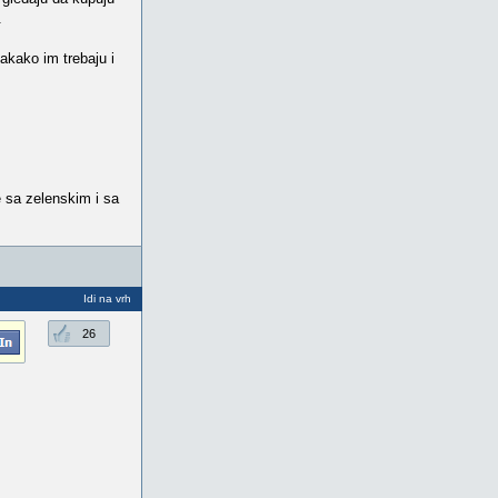
.
vakako im trebaju i
e sa zelenskim i sa
Idi na vrh
26