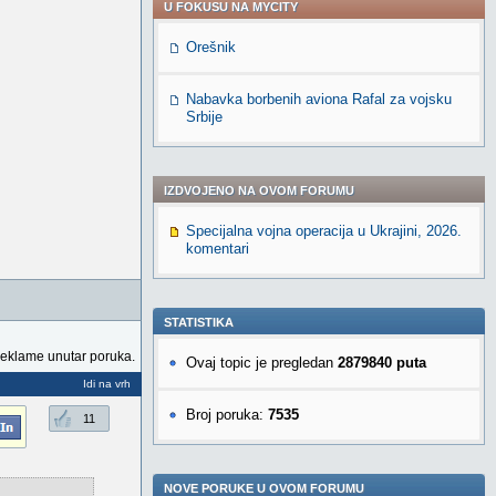
U FOKUSU NA MYCITY
Orešnik
Nabavka borbenih aviona Rafal za vojsku
Srbije
IZDVOJENO NA OVOM FORUMU
Specijalna vojna operacija u Ukrajini, 2026.
komentari
STATISTIKA
reklame unutar poruka.
Ovaj topic je pregledan
2879840 puta
Idi na vrh
Broj poruka:
7535
11
NOVE PORUKE U OVOM FORUMU