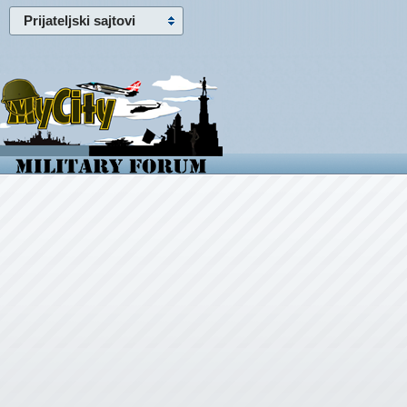
Prijateljski sajtovi