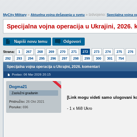
»
» Izdvojeno:
MyCity Military
Aktuelna vojna dešavanja u svetu
Specijalna vojna op
Specijalna vojna operacija u Ukrajini, 2026.
Napiši novu temu
Odgovori
Strana:
1
267
268
269
270
271
272
273
274
275
276
292
293
294
295
296
297
298
299
300
301
754
Specijalna vojna operacija u Ukrajini, 2026. komentari
Poslao: 06 Mar 2026 20:15
Dogma21
Zaslužni građanin
[Link mogu videti samo ulogovani ko
Pridružio:
26 Okt 2021
Poruke:
696
- 1 x Mi8 Ukro