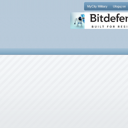
MyCity Military
Uloguj se