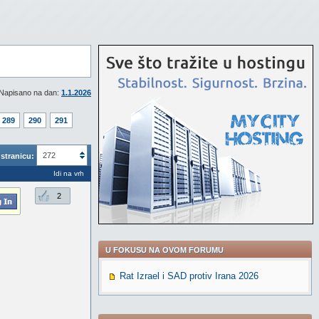
Napisano na dan:
1.1.2026
289
290
291
272
stranicu:
Idi na vrh
2
U FOKUSU NA OVOM FORUMU
Rat Izrael i SAD protiv Irana 2026