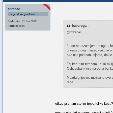
zdrebac
Legendarni građanin
Pridružio:
13 Jan 2012
babaroga ::
Poruke:
3656
@zdrebac,
Ja se ne razumijem mnogo u ban
u kesu u dva mjeseca ako je on
ako nije pod sankcijama, dakle 
Taj kes, tim tempom, je 10 milij
Oshcadbank nije narodna banka
Mozda grijesim, mozda je sve st
rade.
otkud ja znam sto im treba toliko kesa?
mozda eto ukri ne veruju svojoj valuti 