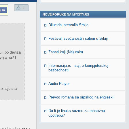
1
NOVE PORUKE NA MYCITY.RS
Dilucida intervalla Srbije
Festivali,svečanosti i sabori u Srbiji
Zanati koji (Ne)umiru
u i po deviza
ivnjama? I
Informacija.rs - sajt o kompjuterskoj
bezbednosti
Audio Player
 znaju sta
Prevod romana sa srpskog na engleski
Da li je linuks sazreo za masovnu
upotrebu?
 gledaju da kupuju