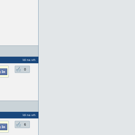
Idi na vrh
0
Idi na vrh
6