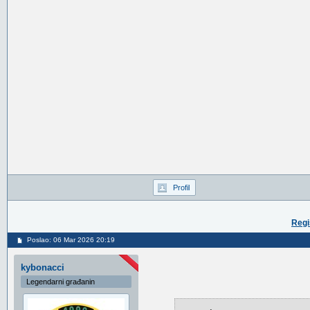
Profil
Regi
Poslao: 06 Mar 2026 20:19
kybonacci
Legendarni građanin