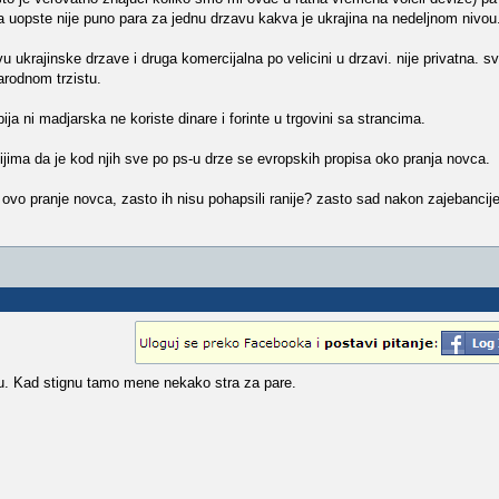
ona uopste nije puno para za jednu drzavu kakva je ukrajina na nedeljnom nivou
 ukrajinske drzave i druga komercijalna po velicini u drzavi. nije privatna. s
arodnom trzistu.
ja ni madjarska ne koriste dinare i forinte u trgovini sa strancima.
ijima da je kod njih sve po ps-u drze se evropskih propisa oko pranja novca.
e ovo pranje novca, zasto ih nisu pohapsili ranije? zasto sad nakon zajebancij
nu. Kad stignu tamo mene nekako stra za pare.