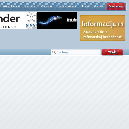
Registruj se
Kantina
Pravilnik
Lista članova
Traži
Pomoć
Marketing