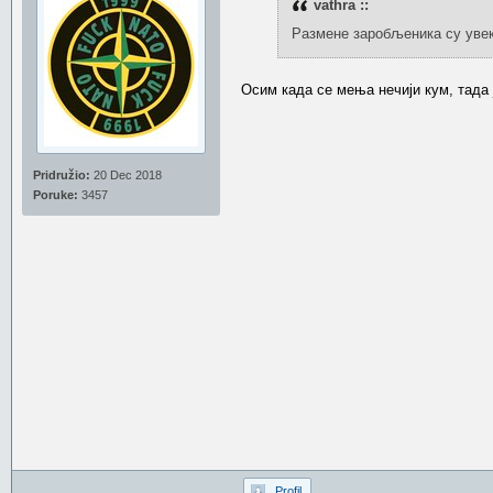
vathra ::
Размене заробљеника су увек
Осим када се мења нечији кум, тада
Pridružio:
20 Dec 2018
Poruke:
3457
Profil