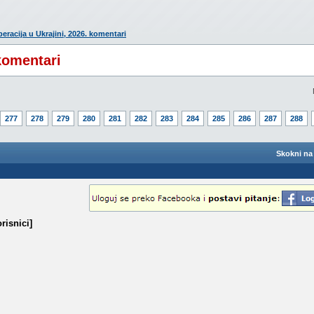
eracija u Ukrajini, 2026. komentari
 komentari
277
278
279
280
281
282
283
284
285
286
287
288
Skokni na 
risnici]