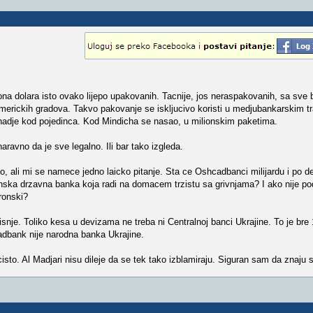
ona dolara isto ovako lijepo upakovanih. Tacnije, jos neraspakovanih, sa sve
merickih gradova. Takvo pakovanje se iskljucivo koristi u medjubankarskim t
adje kod pojedinca. Kod Mindicha se nasao, u milionskim paketima.
ravno da je sve legalno. Ili bar tako izgleda.
 ali mi se namece jedno laicko pitanje. Sta ce Oshcadbanci milijardu i po d
nska drzavna banka koja radi na domacem trzistu sa grivnjama? I ako nije po
ronski?
isnje. Toliko kesa u devizama ne treba ni Centralnoj banci Ukrajine. To je bre
adbank nije narodna banka Ukrajine.
sto. Al Madjari nisu dileje da se tek tako izblamiraju. Siguran sam da znaju s