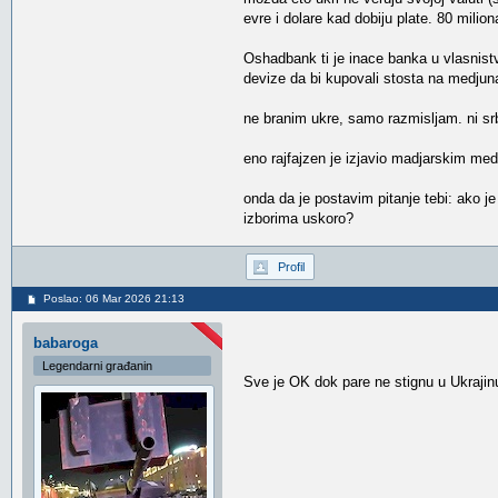
evre i dolare kad dobiju plate. 80 mili
Oshadbank ti je inace banka u vlasnistvu
devize da bi kupovali stosta na medjun
ne branim ukre, samo razmisljam. ni srbi
eno rajfajzen je izjavio madjarskim med
onda da je postavim pitanje tebi: ako j
izborima uskoro?
Profil
Poslao: 06 Mar 2026 21:13
babaroga
Legendarni građanin
Sve je OK dok pare ne stignu u Ukraji