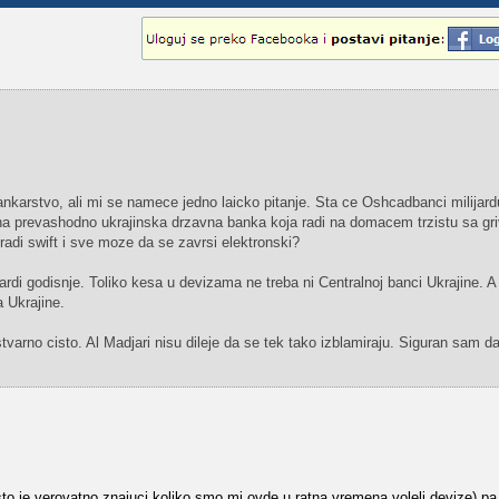
karstvo, ali mi se namece jedno laicko pitanje. Sta ce Oshcadbanci milijard
a prevashodno ukrajinska drzavna banka koja radi na domacem trzistu sa gr
radi swift i sve moze da se zavrsi elektronski?
ardi godisnje. Toliko kesa u devizama ne treba ni Centralnoj banci Ukrajine. A
 Ukrajine.
varno cisto. Al Madjari nisu dileje da se tek tako izblamiraju. Siguran sam da
(sto je verovatno znajuci koliko smo mi ovde u ratna vremena voleli devize) pa