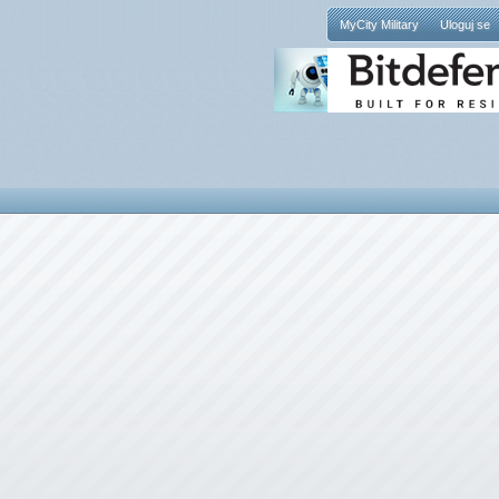
MyCity Military
Uloguj se