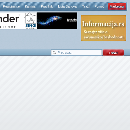
Registruj se
Kantina
Pravilnik
Lista članova
Traži
Pomoć
Marketing