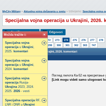
»
» Izdvojeno:
MyCity Military
Aktuelna vojna dešavanja u svetu
Specijalna vojna op
Specijalna vojna operacija u Ukrajini, 2026.
Napiši novu temu
Odgovori
Možda tražite i:
Strana:
1
269
270
271
272
273
274
275
276
277
278
Specijalna
vojna
294
295
296
297
298
299
300
301
302
303
747
operacija
u
Ukrajini
,
2025.
komentari
Specijalna vojna operacija u Ukrajini, 2026. komentari
Poslao: 07 Mar 2026 18:17
Specijalna
vojna
operacija
u
Ukrajini
,
pein
2024.
komentari
Legendarni građanin
Поглед пилота Ка-52 на пресретање 
Specijalna
vojna
[Link mogu videti samo ulogovani ko
operacija
Rusija-
Ukrajina
2023, 2024.
2025.
2026
- vesti
Specijalna
operacija
RF,
LNR i DNR u
Ukrajini