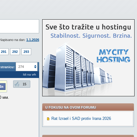
Napisano na dan:
1.1.2026
291
292
293
274
stranicu:
Idi na vrh
15
0 мм.
U FOKUSU NA OVOM FORUMU
Rat Izrael i SAD protiv Irana 2026