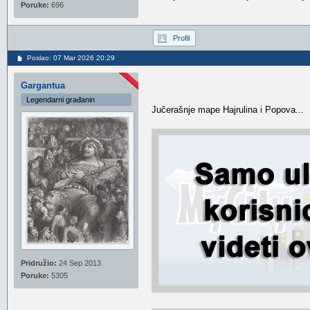
Poruke:
696
Profil
Poslao: 07 Mar 2026 20:29
Gargantua
Legendarni građanin
Jučerašnje mape Hajrulina i Popova...
Pridružio:
24 Sep 2013
Poruke:
5305