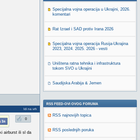
Specijalna vojna operacija u Ukrajini, 2026.
komentari
Rat Izrael i SAD protiv Irana 2026
Specijalna vojna operacija Rusija-Ukrajina
2023, 2024. 2025. 2026 - vesti
Uništena ratna tehnika i infrastruktura
tokom SVO u Ukrajini
Saudijska Arabija & Jemen
RSS FEED-OVI OVOG FORUMA
Idi na vrh
RSS najnovijih topica
0
RSS poslednjih poruka
airburst ili sl da