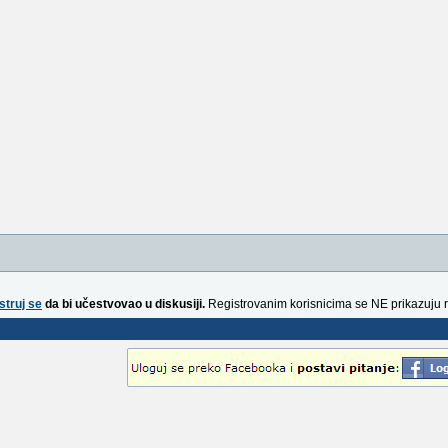
struj se
da bi učestvovao u diskusiji.
Registrovanim korisnicima se NE prikazuju 