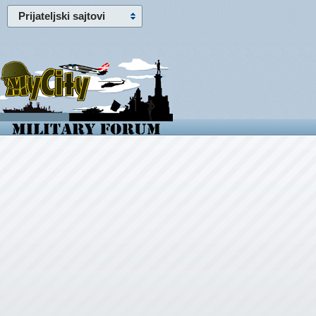
Prijateljski sajtovi