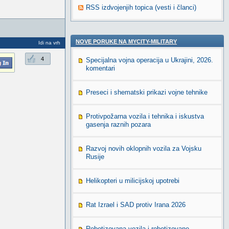
RSS izdvojenjih topica (vesti i članci)
NOVE PORUKE NA MYCITY-MILITARY
Idi na vrh
4
Specijalna vojna operacija u Ukrajini, 2026.
komentari
Preseci i shematski prikazi vojne tehnike
Protivpožarna vozila i tehnika i iskustva
gasenja raznih pozara
Razvoj novih oklopnih vozila za Vojsku
Rusije
Helikopteri u milicijskoj upotrebi
Rat Izrael i SAD protiv Irana 2026
Robotizovana vozila i robotizovane