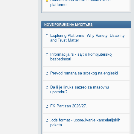
platforme
NOVE PORUKE NA MYCITY.RS
Exploring Platforms: Why Variety, Usability,
and Trust Matter
Informacija.rs - sajt o kompjuterskoj
bezbednosti
Prevod romana sa srpskog na engleski
Da li je linuks sazreo za masovnu
upotrebu?
FK Partizan 2026/27.
.ods format - upoređivanje kancelarijskih
paketa