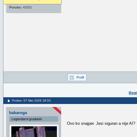
Pridružio:
09 Jan 2012
Poruke:
40055
Profil
Regi
Poslao: 07 Mar 2026 18:53
babaroga
Legendarni građanin
Ovo ko snajper. Jesi siguran a nije AI?