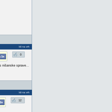
Idi na vrh
0
s nišanske sprave...
Idi na vrh
12