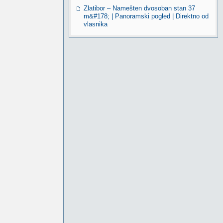
Zlatibor – Namešten dvosoban stan 37
m&#178; | Panoramski pogled | Direktno od
vlasnika