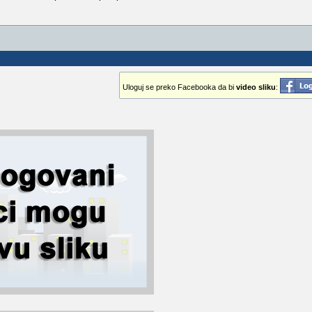
Uloguj se preko Facebooka da bi
video sliku
: