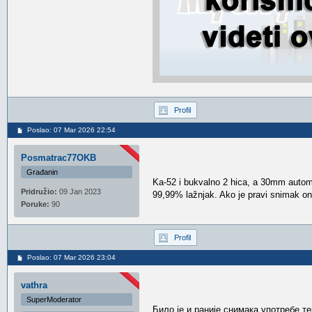
Profil
Poslao: 07 Mar 2026 22:54
Posmatrac77OKB
Građanin
Ka-52 i bukvalno 2 hica, a 30mm automa
Pridružio:
09 Jan 2023
99,99% lažnjak. Ako je pravi snimak on
Poruke:
90
Profil
Poslao: 07 Mar 2026 23:04
vathra
SuperModerator
Било је и раније снимака употребе т