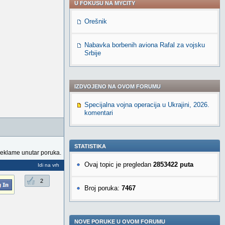
U FOKUSU NA MYCITY
Orešnik
Nabavka borbenih aviona Rafal za vojsku
Srbije
IZDVOJENO NA OVOM FORUMU
Specijalna vojna operacija u Ukrajini, 2026.
komentari
STATISTIKA
reklame unutar poruka.
Ovaj topic je pregledan
2853422 puta
Idi na vrh
2
Broj poruka:
7467
NOVE PORUKE U OVOM FORUMU