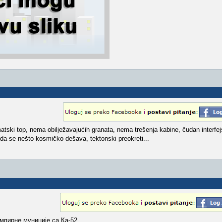
tski top, nema obilježavajućih granata, nema trešenja kabine, čudan interfej
da se nešto kosmičko dešava, tektonski preokreti...
емпирне муниције са Ка-52.