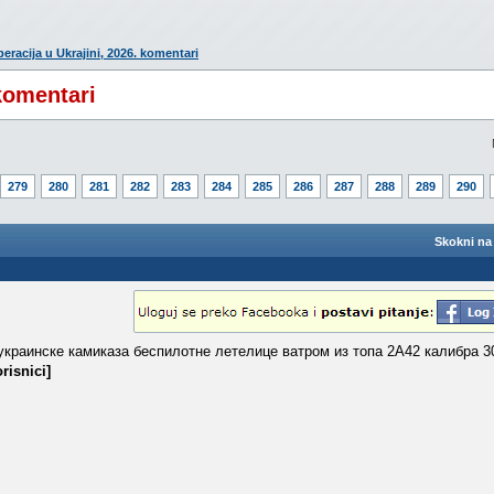
eracija u Ukrajini, 2026. komentari
 komentari
279
280
281
282
283
284
285
286
287
288
289
290
Skokni na 
украинске камиказа беспилотне летелице ватром из топа 2А42 калибра 3
risnici]