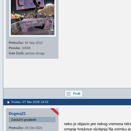
Pridružio:
04 Sep 2012
Poruke:
10568
Gde živiš:
pecina stroga
Profil
Poslao: 07 Mar 2026 19:02
Dogma21
Zaslužni građanin
neko je objavio pre nekog vremena tekst 
Pridružio:
26 Okt 2021
smanje troskove skidanja.Na snimku je