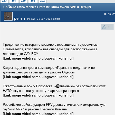
183
184
185
186
202
Uništena ratna tehnika i infrastruktura tokom SVO u Ukrajini
Idi na vr
pein
Poslao: 21 Jun 2025 12:48
0
Продолжение истории с красиво взорвавшимся грузовичком.
Оказывается, грузовичок вёз снаряды для расположенной в
лесопосадке САУ ВСУ.
[Link mogu videti samo ulogovani korisnici]
Кадры падения дрона-камикадзе «Герань» в воду, так и не
долетевшего до своей цели в районе Одессы.
[Link mogu videti samo ulogovani korisnici]
Ожесточённые бои у Покровска: «🅾️тважные» без остановки жгут
НАТОвскую технику, пехоту и артиллерию врага
[Link mogu videti samo ulogovani korisnici]
Российские войска ударом FPV-дрона уничтожили американскую
гаубицу M777 в районе Красного Лимана
[Link mogu videti samo ulogovani korisnici]