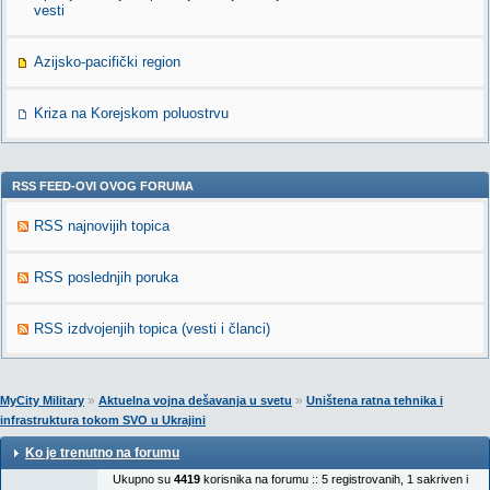
vesti
Azijsko-pacifički region
Kriza na Korejskom poluostrvu
RSS FEED-OVI OVOG FORUMA
RSS najnovijih topica
RSS poslednjih poruka
RSS izdvojenjih topica (vesti i članci)
»
»
MyCity Military
Aktuelna vojna dešavanja u svetu
Uništena ratna tehnika i
infrastruktura tokom SVO u Ukrajini
Ko je trenutno na forumu
Ukupno su
4419
korisnika na forumu :: 5 registrovanih, 1 sakriven i