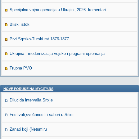
Specijalna vojna operacija u Ukrajini, 2026. komentari
Bliski istok
Prvi Srpsko-Turski rat 1876-1877
Ukrajina - modernizacija vojske i programi opremanja
Trupna PVO
NOVE PORUKE NA MYCITY.RS
Dilucida intervalla Srbije
Festivali,svečanosti i sabori u Srbiji
Zanati koji (Ne)umiru