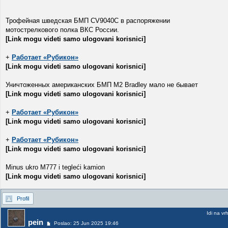
Трофейная шведская БМП CV9040C в распоряжении
мотострелкового полка ВКС России.
[Link mogu videti samo ulogovani korisnici]
+
Работает «Рубикон»
[Link mogu videti samo ulogovani korisnici]
Уничтоженных американских БМП М2 Bradley мало не бывает
[Link mogu videti samo ulogovani korisnici]
+
Работает «Рубикон»
[Link mogu videti samo ulogovani korisnici]
+
Работает «Рубикон»
[Link mogu videti samo ulogovani korisnici]
Minus ukro M777 i tegleći kamion
[Link mogu videti samo ulogovani korisnici]
Profil
Idi na vr
pein
Poslao: 25 Jun 2025 19:46