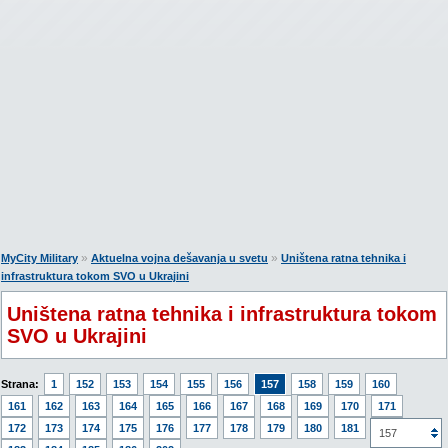
»
»
MyCity Military
Aktuelna vojna dešavanja u svetu
Uništena ratna tehnika i
infrastruktura tokom SVO u Ukrajini
Uništena ratna tehnika i infrastruktura tokom
SVO u Ukrajini
Strana:
1
152
153
154
155
156
157
158
159
160
161
162
163
164
165
166
167
168
169
170
171
172
173
174
175
176
177
178
179
180
181
182
157