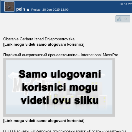
Idi na vr
pein
Poslao: 28 Jun 2025 12:00
0
Obaranje Gerbera iznad Dnjepropetrovska
[Link mogu videti samo ulogovani korisnici]
Подбитый американский бронеавтомобиль International MaxxPro.
[Link mogu videti samo ulogovani korisnici]
00:00 Расчеты FPV-дронов группировки войск «Восток» уничтожили