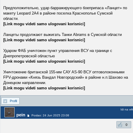
Предположительно, удар барражирующего боеприпаса «Ланцет» по
макету Leopard 2A4 в районе поселка Краснополье Сумской
области.
[Link mogu videti samo ulogovani korisnici]
Ланцеты продолжают выжигать Танки Abrams в Сумской области
[Link mogu videti samo ulogovani korisnici]
Ударом ФАБ уничтожен пункт управления ВСУ на границе с
Днепропетровской областью
[Link mogu videti samo ulogovani korisnici]
Уничтожение британской 155-мм САУ AS-90 ВСУ оптоволоконными
FPV-дронами «Князь Вандал Новгородский» в районе н.п.Шахово на
Донецком направлении.
[Link mogu videti samo ulogovani korisnici]
Profil
Idi na vr
pein
Poslao: 24 Jun 2025 23:08
0