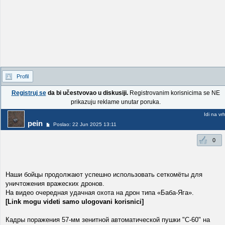
Profil
Registruj se
da bi učestvovao u diskusiji.
Registrovanim korisnicima se NE
prikazuju reklame unutar poruka.
Idi na vr
pein
Poslao: 22 Jun 2025 13:11
0
Наши бойцы продолжают успешно использовать сеткомëты для
уничтожения вражеских дронов.
На видео очередная удачная охота на дрон типа «Баба-Яга».
[Link mogu videti samo ulogovani korisnici]
Кадры поражения 57-мм зенитной автоматической пушки "С-60" на