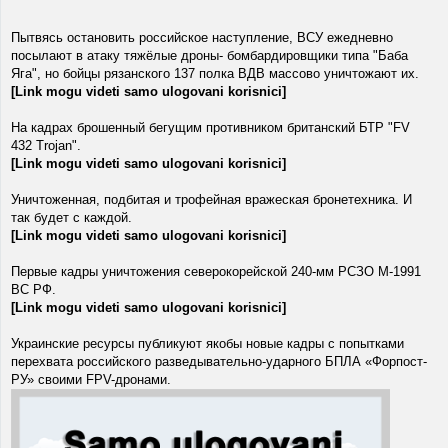
Пытвясь остановить российское наступление, ВСУ ежедневно
посылают в атаку тяжёлые дроны- бомбардировщики типа "Баба
Яга", но бойцы рязанского 137 полка ВДВ массово уничтожают их.
[Link mogu videti samo ulogovani korisnici]
На кадрах брошенный бегущим противником британский БТР "FV
432 Trojan".
[Link mogu videti samo ulogovani korisnici]
Уничтоженная, подбитая и трофейная вражеская бронетехника. И
так будет с каждой.
[Link mogu videti samo ulogovani korisnici]
Первые кадры уничтожения северокорейской 240-мм РСЗО М-1991
ВС РФ.
[Link mogu videti samo ulogovani korisnici]
Украинские ресурсы публикуют якобы новые кадры с попытками
перехвата российского разведывательно-ударного БПЛА «Форпост-
РУ» своими FPV-дронами.