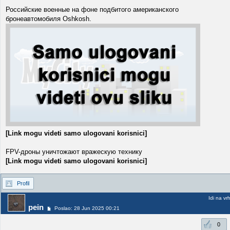
Российские военные на фоне подбитого американского
бронеавтомобиля Oshkosh.
[Link mogu videti samo ulogovani korisnici]
FPV-дроны уничтожают вражескую технику
[Link mogu videti samo ulogovani korisnici]
Profil
Idi na vr
pein
Poslao: 28 Jun 2025 00:21
0