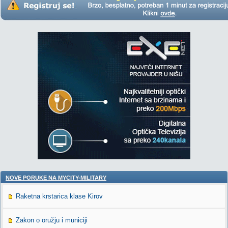
NOVE PORUKE NA MYCITY-MILITARY
Raketna krstarica klase Kirov
Zakon o oružju i municiji