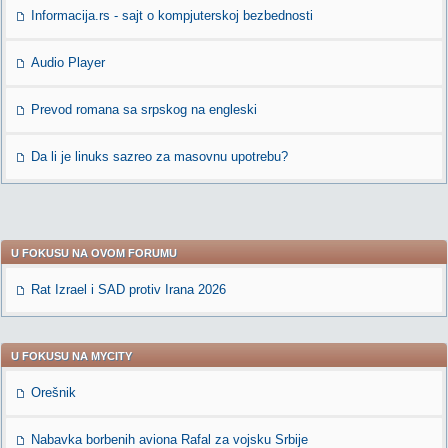
Informacija.rs - sajt o kompjuterskoj bezbednosti
Audio Player
Prevod romana sa srpskog na engleski
Da li je linuks sazreo za masovnu upotrebu?
U FOKUSU NA OVOM FORUMU
Rat Izrael i SAD protiv Irana 2026
U FOKUSU NA MYCITY
Orešnik
Nabavka borbenih aviona Rafal za vojsku Srbije