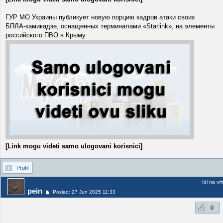
ГУР МО Украины публикует новую порцию кадров атаки своих
БПЛА-камикадзе, оснащенных терминалами «Starlink», на элементы
российского ПВО в Крыму.
[Link mogu videti samo ulogovani korisnici]
Profil
Idi na vr
pein
Poslao: 27 Jun 2025 11:33
0