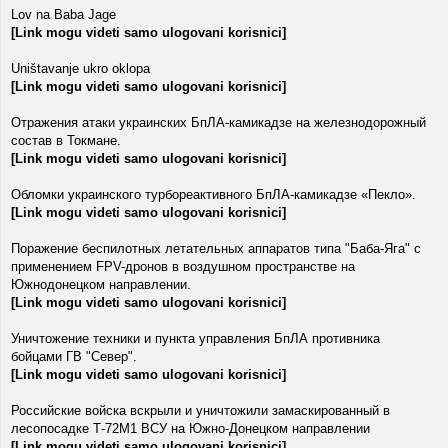
Lov na Baba Jage
[Link mogu videti samo ulogovani korisnici]
Uništavanje ukro oklopa
[Link mogu videti samo ulogovani korisnici]
Отражения атаки украинских БпЛА-камикадзе на железнодорожный
состав в Токмане.
[Link mogu videti samo ulogovani korisnici]
Обломки украинского турбореактивного БпЛА-камикадзе «Пекло».
[Link mogu videti samo ulogovani korisnici]
Поражение беспилотных летательных аппаратов типа "Баба-Яга" с
применением FPV-дронов в воздушном пространстве на
Южнодонецком направлении.
[Link mogu videti samo ulogovani korisnici]
Уничтожение техники и пункта управления БпЛА противника
бойцами ГВ "Север".
[Link mogu videti samo ulogovani korisnici]
Российские войска вскрыли и уничтожили замаскированный в
лесопосадке Т-72М1 ВСУ на Южно-Донецком направлении
[Link mogu videti samo ulogovani korisnici]