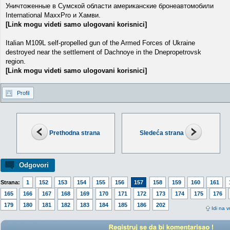
Уничтоженные в Сумской области американские бронеавтомобили
International MaxxPro и Хамви.
[Link mogu videti samo ulogovani korisnici]
Italian M109L self-propelled gun of the Armed Forces of Ukraine
destroyed near the settlement of Dachnoye in the Dnepropetrovsk
region.
[Link mogu videti samo ulogovani korisnici]
Profil
Prethodna strana
Sledeća strana
Odgovori
Strana:
1
152
153
154
155
156
157
158
159
160
161
165
166
167
168
169
170
171
172
173
174
175
176
179
180
181
182
183
184
185
186
202
Idi na v