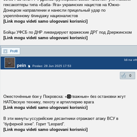
гексакоптеры типа «Баба- Яга» украинских нацистов на Южно-
Донецком направлении и нанесли прицельный удар по
укреплённому блиндажу националистов
[Link mogu videti samo ulogovani korisnici]
Бойцы УФСБ по ДНР ликвидируют вражеские ДРГ под Дзержинском
[Link mogu videti samo ulogovani korisnici]
Profil
Idi na vr
pein
Poslao: 28 Jun 2025 17:53
0
Ожесточённые бои у Покровска: «🅾️тважные» без остановки жгут
НАТОвскую технику, пехоту и артиллерию врагa
[Link mogu videti samo ulogovani korisnici]
В эти минуты уссурийские десантники отражают атаку ВСУ в
“буферной зоне”. Горит “Leopard”.
[Link mogu videti samo ulogovani korisnici]