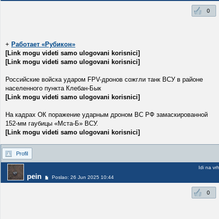
0
+
Работает «Рубикон»
[Link mogu videti samo ulogovani korisnici]
[Link mogu videti samo ulogovani korisnici]
Российские войска ударом FPV-дронов сожгли танк ВСУ в районе
населенного пункта Клебан-Бык
[Link mogu videti samo ulogovani korisnici]
На кадрах ОК поражение ударным дроном ВС РФ замаскированной
152-мм гаубицы «Мста-Б» ВСУ.
[Link mogu videti samo ulogovani korisnici]
Profil
Idi na vr
pein
Poslao: 26 Jun 2025 10:44
0