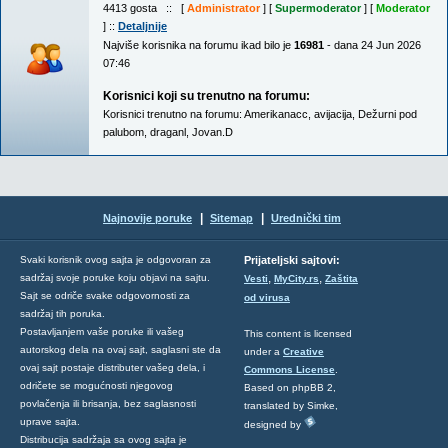
4413 gosta :: [
Administrator
] [
Supermoderator
] [
Moderator
] ::
Detaljnije
Najviše korisnika na forumu ikad bilo je
16981
- dana 24 Jun 2026
07:46
Korisnici koji su trenutno na forumu:
Korisnici trenutno na forumu:
Amerikanacc
,
avijacija
,
Dežurni pod
palubom
,
draganl
,
Jovan.D
|
|
Najnovije poruke
Sitemap
Urednički tim
Svaki korisnik ovog sajta je odgovoran za
Prijateljski sajtovi:
,
,
sadržaj svoje poruke koju objavi na sajtu.
Vesti
MyCity.rs
Zaštita
Sajt se odriče svake odgovornosti za
od virusa
sadržaj tih poruka.
Postavljanjem vaše poruke ili vašeg
This content is licensed
autorskog dela na ovaj sajt, saglasni ste da
under a
Creative
ovaj sajt postaje distributer vašeg dela, i
Commons License
.
odričete se mogućnosti njegovog
Based on phpBB 2,
povlačenja ili brisanja, bez saglasnosti
translated by Simke,
uprave sajta.
designed by
Distribucija sadržaja sa ovog sajta je