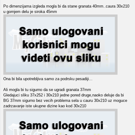
Po dimenzijama izgleda mogla bi da stane granata 40mm..caura 30x210
u gornjem delu je siroka 45mm
Ona bi bila upotrebljiva samo za podrsku pesadiji...
Ali mogla bi tu sigurno da se ugradi granata 37mm
Gledajuci sliku 37x252 i 30x210 jedne pored druge,naoko deluje da bi
BG 37mm sigurno bez vecih problema sela u cauru 30x210 uz moguce
zadrzavanje iste ukupne dizine kao kod 30x210