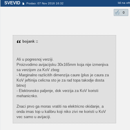
SVEVID
Idi na vr
Poslao: 07 Nov 2016 16:32
0
bojank ::
Ali u pogresnoj verziji.
Proizvodimo avijacijsku 30x165mm koja nije izmenjiva
sa verzijom za KoV zbog:
- Marginalno razlicitih dimenzija caure (plus je caura za
KoV jeftinija celicna sto je za rad topa takodje dosta
bitno)
- Elektronsko paljenje, dok verzija za KoV koristi
mehanicnko.
Znaci prvo ga moras vratiti na elektricno okidanje, a
onda imas top u kalibru koji niko zivi ne koristi u KoV
vec samo u avijaciji.