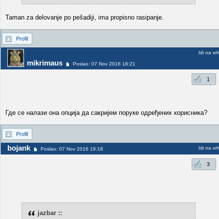
Taman za delovanje po pešadiji, ima propisno rasipanje.
Profil
Idi na vr
mikrimaus
Poslao: 07 Nov 2016 18:21
1
Где се налази она опција да сакријем поруке одређених корисника?
Profil
bojank
Idi na vr
Poslao: 07 Nov 2016 19:18
3
jazbar ::