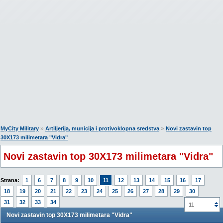
»
»
MyCity Military
Artiljerija, municija i protivoklopna sredstva
Novi zastavin top
30X173 milimetara "Vidra"
Novi zastavin top 30X173 milimetara "Vidra"
Strana:
1
6
7
8
9
10
11
12
13
14
15
16
17
18
19
20
21
22
23
24
25
26
27
28
29
30
31
32
33
34
11
Novi zastavin top 30X173 milimetara "Vidra"