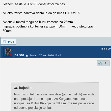
Slazem se da je 30x173 dobar izbor za nas...
Ali ako trziste zahteva dobro je da ga imas i u 30x165
Avionski topovi mogu da budu zamena za 23mm
napravis podtrupni kontejner sa topom 30mm ...vecu stetu pravi
30mm...
Profil
Idi na vr
jazbar
Poslao: 07 Nov 2016 17:44
1
bojank ::
Rusi nisu hteli nista da nam daju (jer nisu idioti) nego da
nam prodaju. I to ne kupolu za Kurganec vec onu
ubogost sa BTR-80A koja na 1000m ima rasipanje vece
od ceone projekcije tenka.