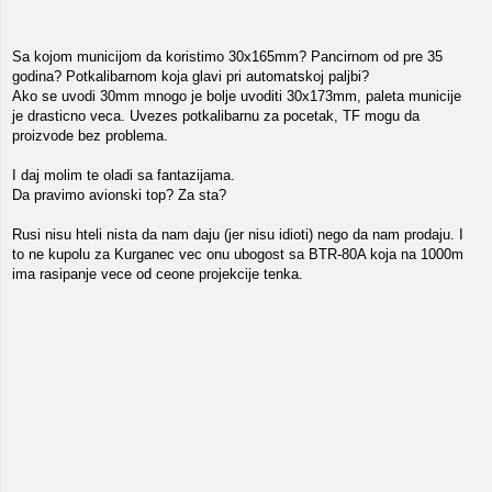
Sa kojom municijom da koristimo 30x165mm? Pancirnom od pre 35
godina? Potkalibarnom koja glavi pri automatskoj paljbi?
Ako se uvodi 30mm mnogo je bolje uvoditi 30x173mm, paleta municije
je drasticno veca. Uvezes potkalibarnu za pocetak, TF mogu da
proizvode bez problema.
I daj molim te oladi sa fantazijama.
Da pravimo avionski top? Za sta?
Rusi nisu hteli nista da nam daju (jer nisu idioti) nego da nam prodaju. I
to ne kupolu za Kurganec vec onu ubogost sa BTR-80A koja na 1000m
ima rasipanje vece od ceone projekcije tenka.