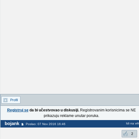
Profil
Registruj se
da bi učestvovao u diskusiji.
Registrovanim korisnicima se NE
prikazuju reklame unutar poruka.
bojank
Idi na vr
Poslao: 07 Nov 2016 16:46
2