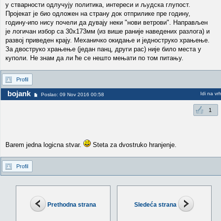
у стварности одлучују политика, интереси и људска глупост.
Пројекат је био одложен на страну док отприлике пре годину,
годину-ипо нису почели да дувају неки "нови ветрови". Направљен
је логичан избор са 30х173мм (из више раније наведених разлога) и
развој приведен крају. Механичко окидање и једноструко храњење.
За двоструко храњење (један панц, други рас) није било места у
куполи. Не знам да ли ће се нешто мењати по том питању.
Profil
bojank
Idi na vr
Poslao: 09 Nov 2016 00:58
1
Barem jedna logicna stvar.
Steta za dvostruko hranjenje.
Profil
Prethodna strana
Sledeća strana