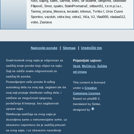
ruso
,
sajorg
,
sales
,
Sarmat
,
shiro
,
Sir Budimir
,
Slingshot
,
Slobodan
Filipović
,
Smor
,
spalev
,
StalniPromatrač
,
stibium51
,
t.e.m.p.l.a.r.
,
Tamna_strana_Meseca
,
tecataki
,
tritonus
,
Tvrtko I
,
Uros Cuore
Sportivo
,
vazduh
,
vidra boy
,
vidra1
,
Vića
,
VJ
,
Vlad000
,
vladaa012
,
vobo
,
Zastava
|
|
Najnovije poruke
Sitemap
Urednički tim
Svaki korisnik ovog sajta je odgovoran za
Prijateljski sajtovi:
,
,
sadržaj svoje poruke koju objavi na sajtu.
Vesti
MyCity.rs
Zaštita
Sajt se odriče svake odgovornosti za
od virusa
sadržaj tih poruka.
Postavljanjem vaše poruke ili vašeg
This content is licensed
autorskog dela na ovaj sajt, saglasni ste da
under a
Creative
ovaj sajt postaje distributer vašeg dela, i
Commons License
.
odričete se mogućnosti njegovog
Based on phpBB 2,
povlačenja ili brisanja, bez saglasnosti
translated by Simke,
uprave sajta.
designed by
Distribucija sadržaja sa ovog sajta je
dozvoljena samo u nekomercijalne svrhe, uz
obaveznu napomenu da je sadržaj preuzet
sa ovog sajta, i uz obavezno navođenje