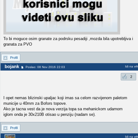
To bi moguce osim granate za podrsku pesadiji ,mozda bila upotrebljiva i
granata za PVO
Profil
bojank
Idi na vr
Poslao: 08 Nov 2016 22:03
2
I opet nemas blizinski upaljac koji imas sa celom razvijenom paletom
municije u 40mm za Bofors topove.
Ako je tacna vest da je nova verzija topa sa mehanickom udarnom
iglom onda je 30x210B otisao u penziju (nadam se).
Profil
Idi na vr