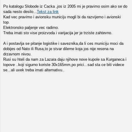
Po katalogu Slobode iz Cacka ,jos iz 2005 mi je pravimo osim ako se do
sada nesto desilo...
Tekst za link
Kad vec pravimo i avionsku municiju mogli bi da razvijemo i avionski
top.
Elektronsko paljenje vec radimo.
Treba imati sto vise proizvoda i varijacija jer je trziste zahtevno.
A i postavlja se pitanje logistike i saveznika,da li ces municiju moci da
dobijes od Nato ili Rusa,to je stvar dileme koja jos nije resena na
drzavnom nivou.
Rusi su hteli da nam za Lazara daju njihove nove kupole sa Kurganeca i
topove ..koji sigurno koriste 30x165mm,po prici...sad sta ce biti videce
se...ali uvek treba imati alternativu..