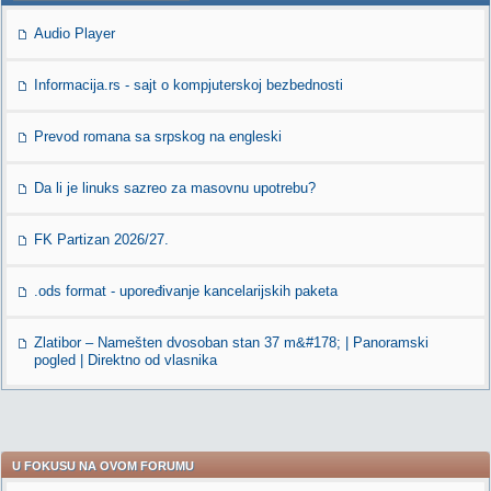
Audio Player
Informacija.rs - sajt o kompjuterskoj bezbednosti
Prevod romana sa srpskog na engleski
Da li je linuks sazreo za masovnu upotrebu?
FK Partizan 2026/27.
.ods format - upoređivanje kancelarijskih paketa
Zlatibor – Namešten dvosoban stan 37 m&#178; | Panoramski
pogled | Direktno od vlasnika
U FOKUSU NA OVOM FORUMU