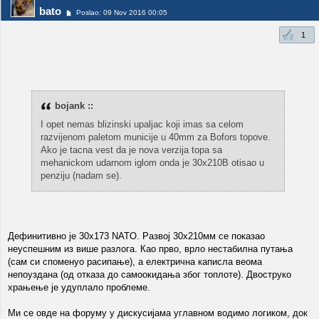
bato
Poslao: 09 Nov 2016 00:05
1
bojank ::
I opet nemas blizinski upaljac koji imas sa celom
razvijenom paletom municije u 40mm za Bofors topove.
Ako je tacna vest da je nova verzija topa sa
mehanickom udarnom iglom onda je 30x210B otisao u
penziju (nadam se).
Дефинитивно је 30х173 NATO. Развој 30х210мм се показао
неуспешним из више разлога. Као прво, врло нестабилна путања
(сам си споменуо расипање), а електрична каписла веома
непоуздана (од отказа до самоокидања због топлоте). Двоструко
храњење је удуплало проблеме.
Ми се овде на форуму у дискусијама углавном водимо логиком, док