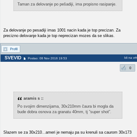
Taman za delovanje po pešadiji, ima propisno rasipanje.
Za delovanje po pesadiji imas 1001 nacin kada je top precizan. Za
precizno delovanje kada je top neprecizan mozes da se slikas.
Profil
SVEVID
Idi na vr
Poslao: 08 Nov 2016 19:53
0
aramis s ::
Po svojim dimenzijama, 30x210mm čaura bi mogla da
bude dobra osnova za granatu 40mm, tj ”super shot”.
Slazem se za 30x210...ameri je nemaju pa su krenuli sa caurom 30x173