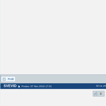
Profil
SVEVID
Idi na vr
Poslao: 07 Nov 2016 17:01
0