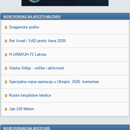
NOVE PORUKE NA MYCITY-MILITARY
Snajperske puške
Rat Izrael i SAD protiv Irana 2026
H-145M/UH-72 Lakota
Vojska Srbije - vežbe i aktivnosti
Specijalna vojna operacija u Ukrajini, 2026. komentari
Ruske bespilotne letelice
Jak-130 Mitten
NOVE PORUKE NA MYCITY.RS