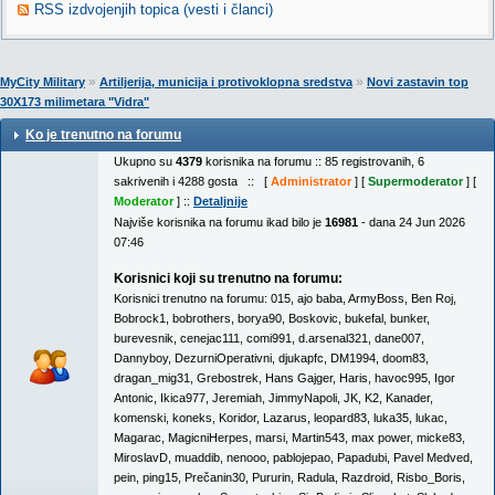
RSS izdvojenjih topica (vesti i članci)
»
»
MyCity Military
Artiljerija, municija i protivoklopna sredstva
Novi zastavin top
30X173 milimetara "Vidra"
Ko je trenutno na forumu
Ukupno su
4379
korisnika na forumu :: 85 registrovanih, 6
sakrivenih i 4288 gosta :: [
Administrator
] [
Supermoderator
] [
Moderator
] ::
Detaljnije
Najviše korisnika na forumu ikad bilo je
16981
- dana 24 Jun 2026
07:46
Korisnici koji su trenutno na forumu:
Korisnici trenutno na forumu:
015
,
ajo baba
,
ArmyBoss
,
Ben Roj
,
Bobrock1
,
bobrothers
,
borya90
,
Boskovic
,
bukefal
,
bunker
,
burevesnik
,
cenejac111
,
comi991
,
d.arsenal321
,
dane007
,
Dannyboy
,
DezurniOperativni
,
djukapfc
,
DM1994
,
doom83
,
dragan_mig31
,
Grebostrek
,
Hans Gajger
,
Haris
,
havoc995
,
Igor
Antonic
,
Ikica977
,
Jeremiah
,
JimmyNapoli
,
JK
,
K2
,
Kanader
,
komenski
,
koneks
,
Koridor
,
Lazarus
,
leopard83
,
luka35
,
lukac
,
Magarac
,
MagicniHerpes
,
marsi
,
Martin543
,
max power
,
micke83
,
MiroslavD
,
muaddib
,
nenooo
,
pablojepao
,
Papadubi
,
Pavel Medved
,
pein
,
ping15
,
Prečanin30
,
Pururin
,
Radula
,
Razdroid
,
Risbo_Boris
,