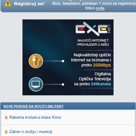
NOVE PORUKE NA MYCITY-MILITARY
Raketna krstarica klase Kirov
Zakon o oružju i municiji