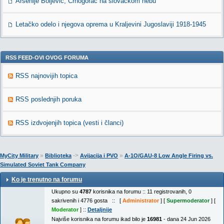
Arsenije Boljević, Crnogorac na slovačkom nebu
Letačko odelo i njegova oprema u Kraljevini Jugoslaviji 1918-1945
RSS FEED-OVI OVOG FORUMA
RSS najnovijih topica
RSS poslednjih poruka
RSS izdvojenjih topica (vesti i članci)
»
->
»
MyCity Military
Biblioteka
Avijacija i PVO
A-1O/GAU-8 Low Angle Firing vs.
Simulated Soviet Tank Company
Ko je trenutno na forumu
Ukupno su
4787
korisnika na forumu :: 11 registrovanih, 0
sakrivenih i 4776 gosta :: [
Administrator
] [
Supermoderator
] [
Moderator
] ::
Detaljnije
Najviše korisnika na forumu ikad bilo je
16981
- dana 24 Jun 2026