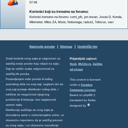
07:46
Korisnici koji su trenutno na forumu:
Korisnici trenutno na forumu:
comi_pfc
,
jon istvan
,
Jovan.D
,
Konda
,
Milometer
,
Milos ZA
,
Mzee
,
Nobunaga
,
radza1
,
Tafocus
,
vaci
|
|
Najnovije poruke
Sitemap
Urednički tim
Svaki korisnik ovog sajta je odgovoran za
Prijateljski sajtovi:
,
,
sadržaj svoje poruke koju objavi na sajtu.
Vesti
MyCity.rs
Zaštita
Sajt se odriče svake odgovornosti za
od virusa
sadržaj tih poruka.
Postavljanjem vaše poruke ili vašeg
This content is licensed
autorskog dela na ovaj sajt, saglasni ste da
under a
Creative
ovaj sajt postaje distributer vašeg dela, i
Commons License
.
odričete se mogućnosti njegovog
Based on phpBB 2,
povlačenja ili brisanja, bez saglasnosti
translated by Simke,
uprave sajta.
designed by
Distribucija sadržaja sa ovog sajta je
dozvoljena samo u nekomercijalne svrhe, uz
obaveznu napomenu da je sadržaj preuzet
sa ovog sajta, i uz obavezno navođenje