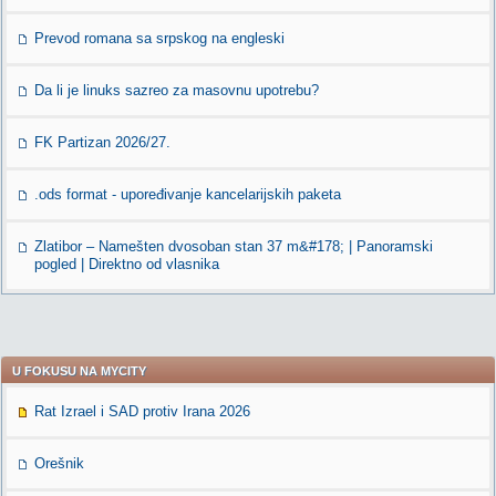
Prevod romana sa srpskog na engleski
Da li je linuks sazreo za masovnu upotrebu?
FK Partizan 2026/27.
.ods format - upoređivanje kancelarijskih paketa
Zlatibor – Namešten dvosoban stan 37 m&#178; | Panoramski
pogled | Direktno od vlasnika
U FOKUSU NA MYCITY
Rat Izrael i SAD protiv Irana 2026
Orešnik