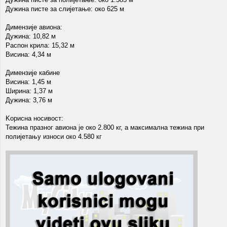
Дужина писте за слијетање: око 625 м
Димензије авиона:
Дужина: 10,82 м
Распон крила: 15,32 м
Висина: 4,34 м
Димензије кабине
Висина: 1,45 м
Ширина: 1,37 м
Дужина: 3,76 м
Kорисна носивост:
Тежина празног авиона је око 2.800 кг, а максимална тежина при
полијетању износи око 4.580 кг