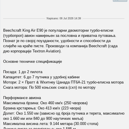
Napisano: 06 Jul 2026 14:39
Beechcraft King Air Е90 је популарни двомоторни турбо-елисни
(турбопроп) авион намијењен за пословна и приватна путовања.
Познат је по својој поузданости, удобности и способности да
слијеће на краће писте. Производи га компанија Beechcraft (сада
дио корпорације Textron Aviation).
Основне техничке спецификације
Посада: 1 до 2 пилота
Kапацитет: 6 до 7 путника у удобној кабини
Мотори: 2 × Пратт & Wхитнеy Цанада ПТ6А-21 турбо-елисна мотора
Снага мотора: По 500 коњских снага (схп) по мотору
Перформансе авиона
Максимална брзина: Око 460 км/х (250 чворова)
Брзина крстарења: Око 413 км/х (223 чвора)
Долет: Око 1.550 км (зависно од броја путника и терета, максимално
око 1.660 км или 840 до 900 наутичких миља)
Максимална висина лета: 9.144 метара (30.000 стопа)
Дужина писте за полијетање: око 1.585 м