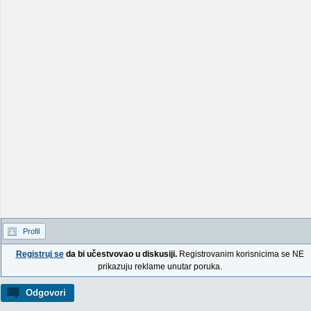
Profil
Registruj se
da bi učestvovao u diskusiji.
Registrovanim korisnicima se NE
prikazuju reklame unutar poruka.
Odgovori