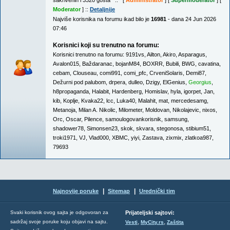
sakrivenih i 3320 gosta :: [
Administrator
] [
Supermoderator
] [
Moderator
] ::
Detaljnije
Najviše korisnika na forumu ikad bilo je
16981
- dana 24 Jun 2026
07:46
Korisnici koji su trenutno na forumu:
Korisnici trenutno na forumu:
9191vs
,
Ailton
,
Akiro
,
Asparagus
,
Avalon015
,
Baždaranac
,
bojanM84
,
BOXRR
,
Bubili
,
BWG
,
cavatina
,
cebam
,
Clouseau
,
comi991
,
comi_pfc
,
CrveniSolaris
,
Demi87
,
Dežurni pod palubom
,
drpera
,
dulleo
,
Dzigy
,
ElGenius
,
Georgius
,
h8propaganda
,
Halabit
,
Hardenberg
,
Homislav
,
hyla
,
igorpet
,
Jan
,
kib
,
Koplje
,
Kvaka22
,
lcc
,
Luka40
,
Malahit
,
mat
,
mercedesamg
,
Metanoja
,
Milan A. Nikolic
,
Milometer
,
Moldovan
,
Nikolajevic
,
nixos
,
Orc
,
Oscar
,
Pilence
,
samoulogovankorisnik
,
samsung
,
shadower78
,
Simonsen23
,
skok
,
skvara
,
stegonosa
,
stibium51
,
troki1971
,
VJ
,
Vlad000
,
XBMC
,
yiyi
,
Zastava
,
zixmix
,
zlatkoa987
,
79693
|
|
Najnovije poruke
Sitemap
Urednički tim
Svaki korisnik ovog sajta je odgovoran za
Prijateljski sajtovi:
,
,
sadržaj svoje poruke koju objavi na sajtu.
Vesti
MyCity.rs
Zaštita