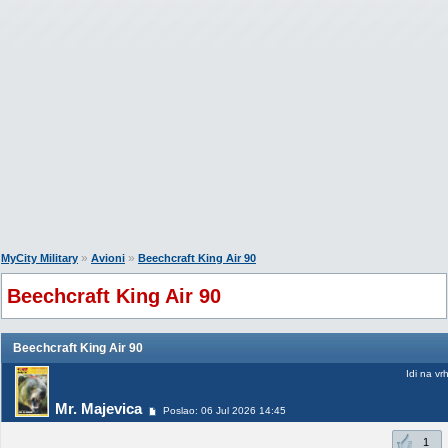
»
»
MyCity Military
Avioni
Beechcraft King Air 90
Beechcraft King Air 90
Beechcraft King Air 90
Idi na vr
Mr. Majevica
Poslao: 06 Jul 2026 14:45
1