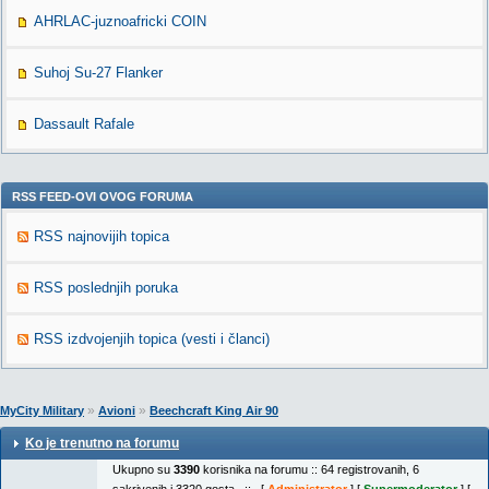
AHRLAC-juznoafricki COIN
Suhoj Su-27 Flanker
Dassault Rafale
RSS FEED-OVI OVOG FORUMA
RSS najnovijih topica
RSS poslednjih poruka
RSS izdvojenjih topica (vesti i članci)
»
»
MyCity Military
Avioni
Beechcraft King Air 90
Ko je trenutno na forumu
Ukupno su
3390
korisnika na forumu :: 64 registrovanih, 6