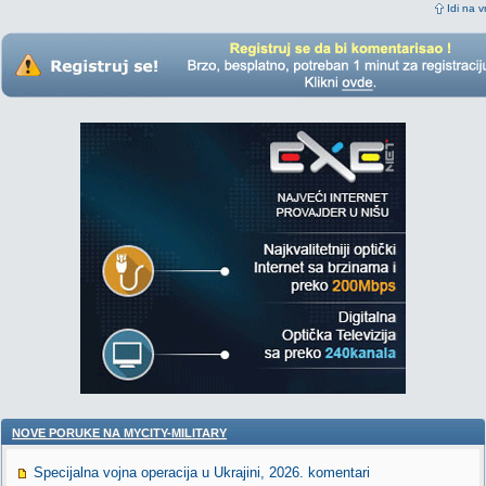
Idi na v
NOVE PORUKE NA MYCITY-MILITARY
Specijalna vojna operacija u Ukrajini, 2026. komentari