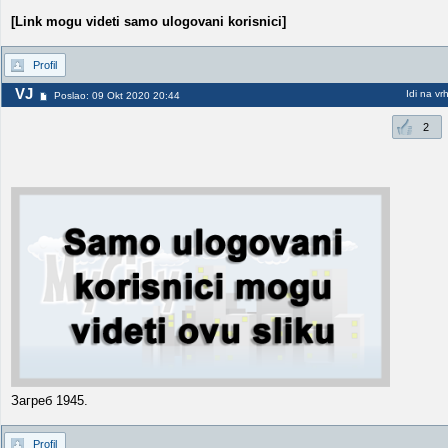
[Link mogu videti samo ulogovani korisnici]
Profil
VJ
Idi na vr
Poslao: 09 Okt 2020 20:44
2
Загреб 1945.
Profil