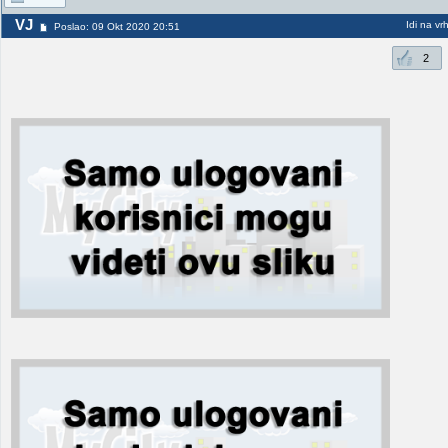
VJ
Idi na vr
Poslao: 09 Okt 2020 20:51
2