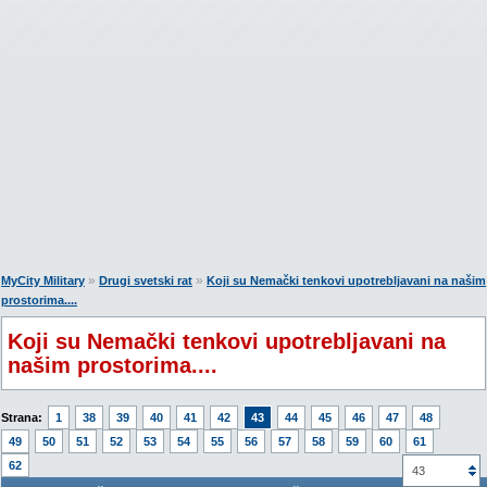
»
»
MyCity Military
Drugi svetski rat
Koji su Nemački tenkovi upotrebljavani na našim
prostorima....
Koji su Nemački tenkovi upotrebljavani na
našim prostorima....
Strana:
1
38
39
40
41
42
43
44
45
46
47
48
49
50
51
52
53
54
55
56
57
58
59
60
61
62
43