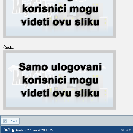
Češka
Profil
VJ
Idi na vr
Poslao: 27 Jun 2020 18:24