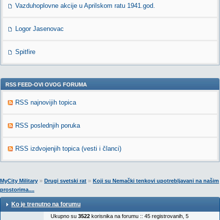
Vazduhoplovne akcije u Aprilskom ratu 1941.god.
Logor Jasenovac
Spitfire
RSS FEED-OVI OVOG FORUMA
RSS najnovijih topica
RSS poslednjih poruka
RSS izdvojenjih topica (vesti i članci)
»
»
MyCity Military
Drugi svetski rat
Koji su Nemački tenkovi upotrebljavani na našim
prostorima....
Ko je trenutno na forumu
Ukupno su
3522
korisnika na forumu :: 45 registrovanih, 5