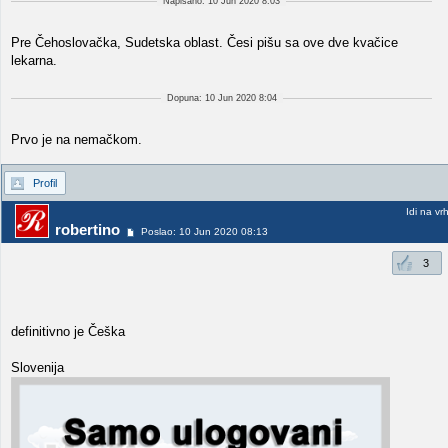
Napisano: 10 Jun 2020 8:03
Pre Čehoslovačka, Sudetska oblast. Česi pišu sa ove dve kvačice
lekarna.
Dopuna: 10 Jun 2020 8:04
Prvo je na nemačkom.
Profil
Idi na vr
robertino
Poslao: 10 Jun 2020 08:13
3
definitivno je Češka
Slovenija