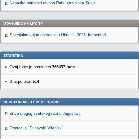
Nabavka borbenih aviona Rafal za vojsku Srbije
IZDVOJENO NA MYCITY
Specijalna vojna operacija u Ukrajini, 2026. komentari
STATISTIKA
Ovaj topic je pregledan
366437 puta
Broj poruka:
614
NOVE PORUKE U OVOM FORUMU
Žrtve drugog svetskog rata u Jugoslaviji
Operacija "Dunavski Vilenjak"