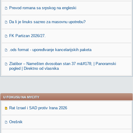
Prevod romana sa srpskog na engleski
Da li je linuks sazreo za masovnu upotrebu?
FK Partizan 2026/27.
.ods format - upoređivanje kancelarijskih paketa
Zlatibor – Namešten dvosoban stan 37 m&#178; | Panoramski
pogled | Direktno od vlasnika
U FOKUSU NA MYCITY
Rat Izrael i SAD protiv Irana 2026
Orešnik