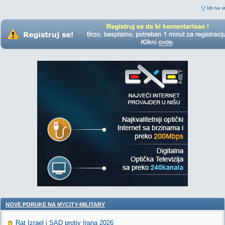
Idi na v
NOVE PORUKE NA MYCITY-MILITARY
Rat Izrael i SAD protiv Irana 2026