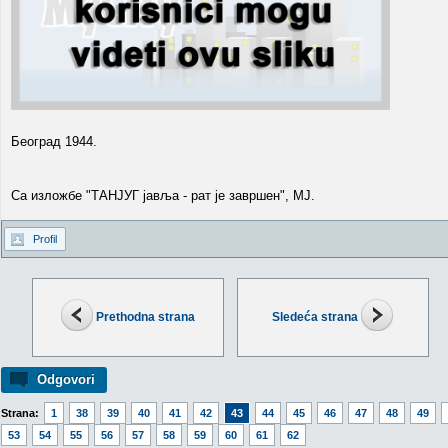
Београд 1944.
Са изложбе "ТАНЈУГ јавља - рат је завршен", МЈ.
Profil
Prethodna strana
Sledeća strana
Odgovori
Strana:
1
38
39
40
41
42
43
44
45
46
47
48
49
53
54
55
56
57
58
59
60
61
62