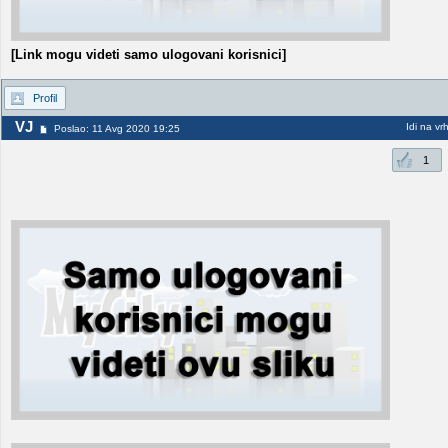
[Link mogu videti samo ulogovani korisnici]
Profil
VJ
Idi na vr
Poslao: 11 Avg 2020 19:25
1