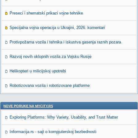
Preseci i shematski prikazi vojne tehnike
Specijalna vojna operacija u Ukrajini, 2026. komentari
Protivpožarna vozila i tehnika i iskustva gasenja raznih pozara
Razvoj novih oklopnih vozila za Vojsku Rusije
Helikopteri u milicijskoj upotrebi
Robotizovana vozila i robotizovane platforme
NOVE PORUKE NA MYCITY.RS
Exploring Platforms: Why Variety, Usability, and Trust Matter
Informacija.rs - sajt o kompjuterskoj bezbednosti