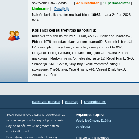
sakrivenih i 3472 gosta :: [
Administrator
] [
Supermoderator
] [
Moderator
] ::
Detaljnije
Najviše korisnika na forumu ikad bilo je
16981
- dana 24 Jun 2026
07:46
Korisnici koji su trenutno na forumu:
Korisnici trenutno na forumu:
100jan
,
AMX72
,
Bane san
,
bavar357
,
Bbbggg1979
,
bbogdan
,
black venom
,
blatruc82
,
Bobrock1
,
bukefal
,
BZ
,
comi_pfc
,
crazydkure
,
crnirocko
,
crnogorac
,
doktor097
,
Draganeli
,
Feller
,
Giskard
,
GT
,
larix
,
lcc
,
LjubisaR
,
MaksicZoran
,
markolopin
,
Marky
,
mile.ilic75
,
nelezele
,
raster12
,
Rebel Frank
,
S-G
,
Semberija
,
SMF
,
Srki98
,
Srky Boy
,
StalniPromatrač
,
stingD
,
stokssone
,
TheDictator
,
Trpe Grozni
,
v82
,
Vatreni Zmaj
,
VekiJ
,
Zoran1959
,
Šule
|
|
Najnovije poruke
Sitemap
Urednički tim
Svaki korisnik ovog sajta je odgovoran za
Prijateljski sajtovi:
,
,
sadržaj svoje poruke koju objavi na sajtu.
Vesti
MyCity.rs
Zaštita
Sajt se odriče svake odgovornosti za
od virusa
sadržaj tih poruka.
Postavljanjem vaše poruke ili vašeg
This content is licensed