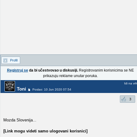
Profil
Registruj se
da bi učestvovao u diskusiji.
Registrovanim korisnicima se NE
prikazuju reklame unutar poruka.
Idi na vr
Toni
Poslao: 10 Jun 2020 07:54
3
Mozda Slovenija...
[Link mogu videti samo ulogovani korisnici]