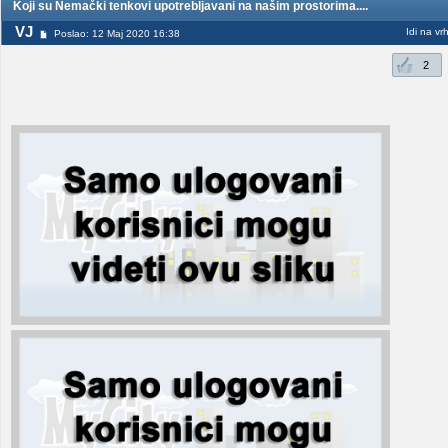
Koji su Nemački tenkovi upotrebljavani na našim prostorima....
VJ
Idi na vr
Poslao: 12 Maj 2020 16:38
2