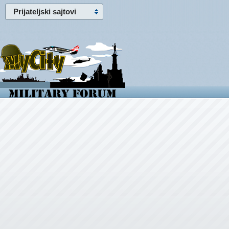
Prijateljski sajtovi