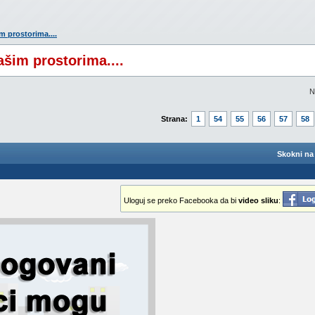
m prostorima....
ašim prostorima....
N
Strana:
1
54
55
56
57
58
Skokni na 
Uloguj se preko Facebooka da bi
video sliku
: