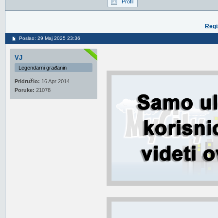
Profil
Regi
Poslao: 29 Maj 2025 23:36
VJ
Legendarni građanin
Pridružio:
16 Apr 2014
Poruke:
21078