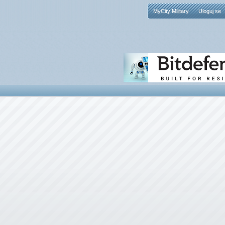
MyCity Military
Uloguj se