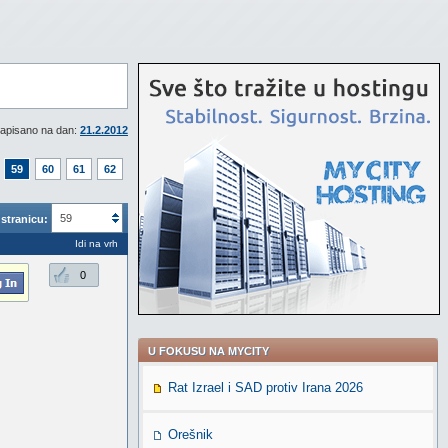
apisano na dan:
21.2.2012
59
60
61
62
59
stranicu:
Idi na vrh
0
U FOKUSU NA MYCITY
Rat Izrael i SAD protiv Irana 2026
Orešnik