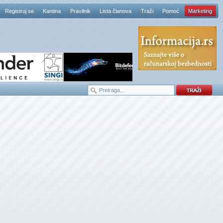
Registruj se
Kantina
Pravilnik
Lista članova
Traži
Pomoć
Marketing