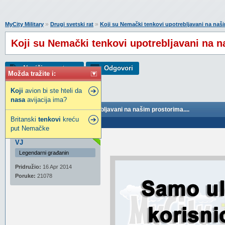
»
»
MyCity Military
Drugi svetski rat
Koji su Nemački tenkovi upotrebljavani na naši
Koji su Nemački tenkovi upotrebljavani na n
Napiši novu temu
Odgovori
Možda tražite i:
Koji
avion bi ste hteli da
nasa
avijacija ima?
Koji su Nemački tenkovi upotrebljavani na našim prostorima....
Britanski
tenkovi
kreću
Poslao: 26 Maj 2025 22:31
put Nemačke
VJ
Legendarni građanin
Pridružio:
16 Apr 2014
Poruke:
21078