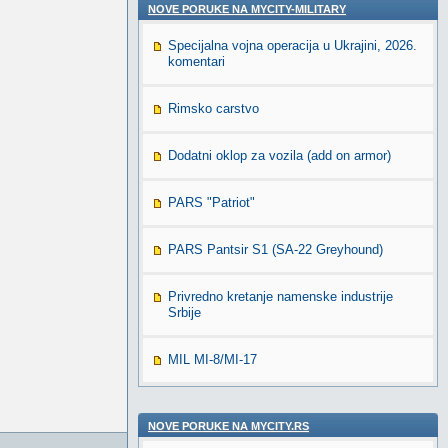
NOVE PORUKE NA MYCITY-MILITARY
Specijalna vojna operacija u Ukrajini, 2026.
komentari
Rimsko carstvo
Dodatni oklop za vozila (add on armor)
PARS "Patriot"
PARS Pantsir S1 (SA-22 Greyhound)
Privredno kretanje namenske industrije
Srbije
MIL MI-8/MI-17
NOVE PORUKE NA MYCITY.RS