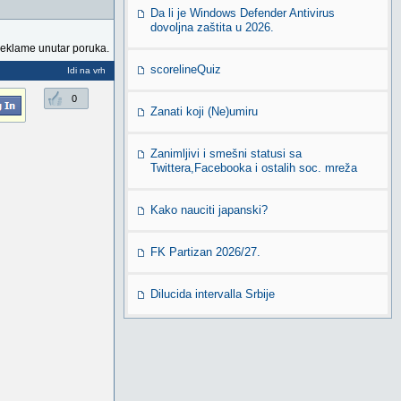
Da li je Windows Defender Antivirus
dovoljna zaštita u 2026.
reklame unutar poruka.
scorelineQuiz
Idi na vrh
0
Zanati koji (Ne)umiru
Zanimljivi i smešni statusi sa
Twittera,Facebooka i ostalih soc. mreža
Kako nauciti japanski?
FK Partizan 2026/27.
Dilucida intervalla Srbije