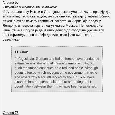
Страна 55
Ситуација у окупираним земљама:
У Југославији су Немци и Италијани покренули велику операцију да
елиминишу герилске акције, али се оне настављају у мањем обиму.
Уочен је сукоб између герилског покрета који признаје владу у
Лондону, и покрета који је под утицајем Москве. По последњим
извештајима могуће је да је ипак дошло до координације између
њих (примедба: ово се није десило, иако је то била жеља
савезника).
Citat:
f. Yugoslavia. German and Italian forces have conducted
extensive operations to eliminate guerrilla activity, but
such resistance continues on a reduced scale. Although
guerrilla forces which recognize the government in-exile
and others which are influenced by the U.S.S.R. have
clashed, latest reports indicate that same degree of
coordination between them may have been established.
Страна 76