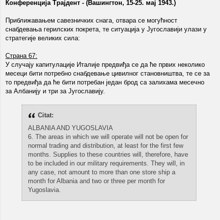
Конференција Трајдент - (Вашингтон, 15-25. мај 1943.)
Приближавањем савезничких снага, отвара се могућност
снабдевања герилских покрета, те ситуација у Југославији улази у
стратегије великих сила:
Страна 67:
У случају капитулације Италије предвиђа се да ће првих неколико
месеци бити потребно снабдевање цивилног становништва, те се за
то предвиђа да ће бити потребан један брод са залихама месечно
за Албанију и три за Југославију.
Citat:
ALBANIA AND YUGOSLAVIA
6. The areas in which we will operate will not be open for
normal trading and distribution, at least for the first few
months. Supplies to these countries will, therefore, have
to be included in our military requirements. They will, in
any case, not amount to more than one store ship a
month for Albania and two or three per month for
Yugoslavia.