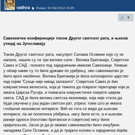
vathra
Poslao: 02 Okt 2012 15:05
9
Савезничке конференције током Другог светског рата, и њихов
утицај на Југославију
Током Другог светског рата, насупрот Силама Осовине које су их
напале, нашле су се три велике силе - Велика Британија, Совјетски
Савез и САД - познате под заједничким именом Савезници. Узевши
у обзир какве су то биле државе по уређењу, ово савезништво је
било врло необично. Велика Британија је била колонијално царство
над којим ”Сунце није никад залазило”. Совјетски Савез је био
комунистичка велесила, која је тежила да поврати територије које је
имала Царска Русија, и помагала комунистичке покрете широм
света. САД је била велика светска економија, која није хтела да
буде увучена у још један светски рат, упркос томе што је имала
глобалне економске интересе. Већ из тога се види да њихови
интереси, па ни политичка убеђења, нису били исти, а и њихови
ранији односи (поготово британски и совјетски) нису били
пријатељски. Јасно је да је овакво савезништво било изнуђено
нападима Силе Осовине, и да је трајало колико и заједничка борба