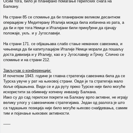
Осим тога, било је планирано помагање герилских снага на
Балкану.
На страни 85 се спомиње да би планираном великом десантном
операцијом у Медитерану Италија можда била избачена из рата, а
да би и пре тога Немци и Италијани били принуђени да ојачају
положаје, укљ. и у Југославији.
На страни 171. се објашњава слабо стање немачких савезника, и
чињеница да би капитулацијом Италије Немци морали да пошаљу
доста дивизија и у Италију, као и у Југославију и Грчку. Слично се
спомиње и на страни 212.
Закључак о конференцији:
И почетком 1943. године је главна стратегија савезника била да се
Турска увуче у рат на њиховој страни. Овде је та стратегија мало
боље објашњена. Види се и да руту преко Турске није било могуће
искористити за обимнију копнену инвазију Балкана.
Иако су до сад герилски покрети на Балкану врло активни, не играју
велику улогу у савезничким стратегијама. Један од разлога је што
са тадашњих позиција није било могуће њихово снабдевања, самим
тим и појачање њихових активности.
------