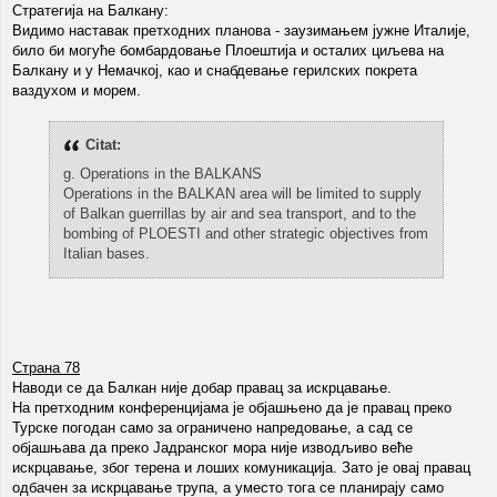
Стратегија на Балкану:
Видимо наставак претходних планова - заузимањем јужне Италије,
било би могуће бомбардовање Плоештија и осталих циљева на
Балкану и у Немачкој, као и снабдевање герилских покрета
ваздухом и морем.
Citat:
g. Operations in the BALKANS
Operations in the BALKAN area will be limited to supply
of Balkan guerrillas by air and sea transport, and to the
bombing of PLOESTI and other strategic objectives from
Italian bases.
Страна 78
Наводи се да Балкан није добар правац за искрцавање.
На претходним конференцијама је објашњено да је правац преко
Турске погодан само за ограничено напредовање, а сад се
објашњава да преко Јадранског мора није изводљиво веће
искрцавање, због терена и лоших комуникација. Зато је овај правац
одбачен за искрцавање трупа, а уместо тога се планирају само