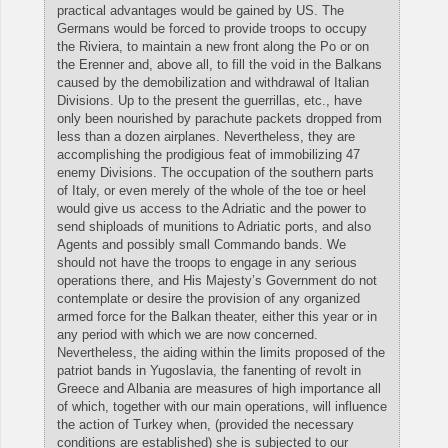
practical advantages would be gained by US. The
Germans would be forced to provide troops to occupy
the Riviera, to maintain a new front along the Po or on
the Erenner and, above all, to fill the void in the Balkans
caused by the demobilization and withdrawal of Italian
Divisions. Up to the present the guerrillas, etc., have
only been nourished by parachute packets dropped from
less than a dozen airplanes. Nevertheless, they are
accomplishing the prodigious feat of immobilizing 47
enemy Divisions. The occupation of the southern parts
of Italy, or even merely of the whole of the toe or heel
would give us access to the Adriatic and the power to
send shiploads of munitions to Adriatic ports, and also
Agents and possibly small Commando bands. We
should not have the troops to engage in any serious
operations there, and His Majesty’s Government do not
contemplate or desire the provision of any organized
armed force for the Balkan theater, either this year or in
any period with which we are now concerned.
Nevertheless, the aiding within the limits proposed of the
patriot bands in Yugoslavia, the fanenting of revolt in
Greece and Albania are measures of high importance all
of which, together with our main operations, will influence
the action of Turkey when, (provided the necessary
conditions are established) she is subjected to our