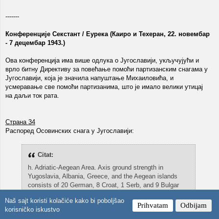
-------
Конференције Секстант / Еурека (Каиро и Техеран, 22. новембар
- 7 децембар 1943.)
Ова конференција има више одлука о Југославији, укључујући и
врло битну Директиву за повећање помоћи партизанским снагама у
Југославији, која је значила напуштање Михаиловића, и
усмеравање све помоћи партизанима, што је имало велики утицај
на даљи ток рата.
Страна 34
Распоред Осовинских снага у Југославији:
Citat:
h. Adriatic-Aegean Area. Axis ground strength in
Yugoslavia, Albania, Greece, and the Aegean islands
consists of 20 German, 8 Croat, 1 Serb, and 9 Bulgar
divisions. Of these, only 14 German divisions are
Naš sajt koristi kolačiće kako bi poboljšao
offensive in type. German air strength consistsof 65
Prihvatam
Odbijam
korisničko iskustvo
fighters, 199 bombers, and 63 other types. Naval