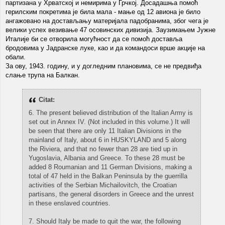
партизана у Хрватској и немирима у Грчкој. Досадашња помоћ
герилским покретима је била мала - мање од 12 авиона је било
ангажовано на достављању материјала падобранима, због чега је
велики успех везивање 47 осовинских дивизија. Заузимањем Јужне
Италије би се отворила могућност да се помоћ доставља
бродовима у Јадранске луке, као и да командоси врше акције на
обали.
За ову, 1943. годину, и у догледним плановима, се не предвиђа
слање трупа на Балкан.
Citat:
6. The present believed distribution of the Italian Army is
set out in Annex IV. (Not included in this volume.) It will
be seen that there are only 11 Italian Divisions in the
mainland of Italy, about 6 in HUSKYLAND and 5 along
the Riviera, and that no fewer than 28 are tied up in
Yugoslavia, Albania and Greece. To these 28 must be
added 8 Roumanian and 11 German Divisions, making a
total of 47 held in the Balkan Peninsula by the guerrilla
activities of the Serbian Michailovitch, the Croatian
partisans, the general disorders in Greece and the unrest
in these enslaved countries.
7. Should Italy be made to quit the war, the following