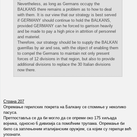
Nevertheless, as long as Germans occupy the
BALKANS there remains a problem as to how to deal
with them. It is our view that our strategy is best served
if GERMANY should continue to hold the BALKANS,
provided GERMANY can he forced to garrison heavily
and be made to pay a high price in attrition of personnel
and materiel.
Therefore, our strategy should be to supply the BALKAN
guerrillas by air and sea, with the object of enabling them
to compel the Germans to maintain not only present
forces of 12 divisions in that region, but also to provide
additional divisions to replace the 30 Italian divisions
now there.
Страна 207
Опремање герилских покрета на Балкану се спомиње у неколико
пасуса.
Претпоставља се да би могло да се опреми око 175 хиљада
војника, односно 6 дивизија са помоћним трупама. Опремање би
било са заплењеним италијанским оружјем, са којим су герилци већ
упознати.