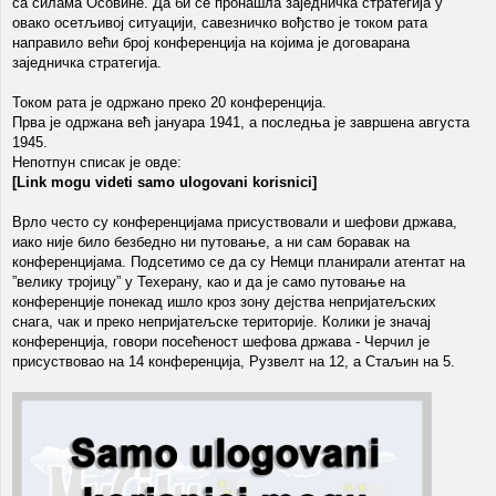
са силама Осовине. Да би се пронашла заједничка стратегија у
овако осетљивој ситуацији, савезничко вођство је током рата
направило већи број конференција на којима је договарана
заједничка стратегија.
Током рата је одржано преко 20 конференција.
Прва је одржана већ јануара 1941, а последња је завршена августа
1945.
Непотпун списак је овде:
[Link mogu videti samo ulogovani korisnici]
Врло често су конференцијама присуствовали и шефови држава,
иако није било безбедно ни путовање, а ни сам боравак на
конференцијама. Подсетимо се да су Немци планирали атентат на
”велику тројицу” у Техерану, као и да је само путовање на
конференције понекад ишло кроз зону дејства непријатељских
снага, чак и преко непријатељске територије. Колики је значај
конференција, говори посећеност шефова држава - Черчил је
присуствовао на 14 конференција, Рузвелт на 12, а Стаљин на 5.