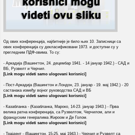
Од ових конференција, најбитније је било њих 10. Записници са
ових конференција су декласификовани 1973. и доступни су у
прегледним ПДФ-овима. То су:
- Аркадија (Вашингтон, 24. децембар 1941. - 14 јануар 1942.) - САД и
ВБ, Рузвелт и Черчил.
[Link mogu videti samo ulogovani korisnici]
- Пост-Аркадија (Вашингтон и Лондон, 23. јануар - 19. мај 1942.) - 20
састанака између војног руководства САД и ВБ
[Link mogu videti samo ulogovani korisnici]
- Казабланка - (Казабланка, Мароко, 14-23. јануар 1943.) - Прва
велика ратна конференција, са Рузвелтом, Черчилом, али и
француским генералима Жироом и Де Голом.
[Link mogu videti samo ulogovani korisnici]
- Трајдент - (Вашингтон, 15-25. мај 1943.) - Черчил и Рузвелт са