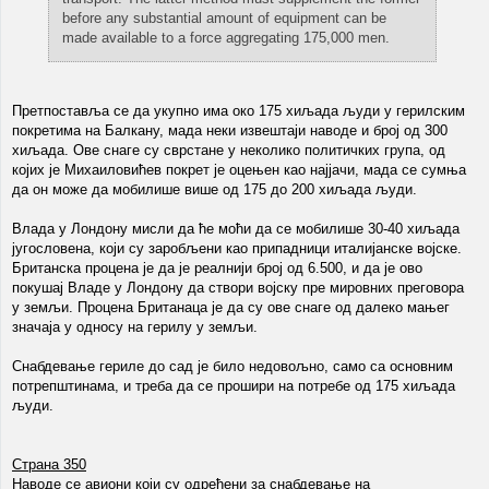
before any substantial amount of equipment can be
made available to a force aggregating 175,000 men.
Претпоставља се да укупно има око 175 хиљада људи у герилским
покретима на Балкану, мада неки извештаји наводе и број од 300
хиљада. Ове снаге су сврстане у неколико политичких група, од
којих је Михаиловићев покрет је оцењен као најјачи, мада се сумња
да он може да мобилише више од 175 до 200 хиљада људи.
Влада у Лондону мисли да ће моћи да се мобилише 30-40 хиљада
југословена, који су заробљени као припадници италијанске војске.
Британска процена је да је реалнији број од 6.500, и да је ово
покушај Владе у Лондону да створи војску пре мировних преговора
у земљи. Процена Британаца је да су ове снаге од далеко мањег
значаја у односу на герилу у земљи.
Снабдевање гериле до сад је било недовољно, само са основним
потрепштинама, и треба да се прошири на потребе од 175 хиљада
људи.
Страна 350
Наводе се авиони који су одређени за снабдевање на