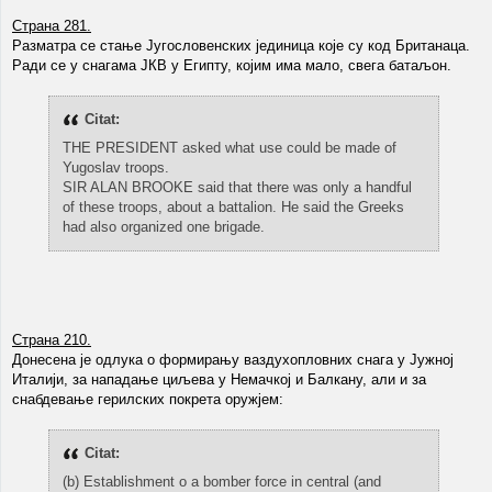
Страна 281.
Разматра се стање Југословенских јединица које су код Британаца.
Ради се у снагама ЈКВ у Египту, којим има мало, свега батаљон.
Citat:
THE PRESIDENT asked what use could be made of
Yugoslav troops.
SIR ALAN BROOKE said that there was only a handful
of these troops, about a battalion. He said the Greeks
had also organized one brigade.
Страна 210.
Донесена је одлука о формирању ваздухопловних снага у Јужној
Италији, за нападање циљева у Немачкој и Балкану, али и за
снабдевање герилских покрета оружјем:
Citat:
(b) Establishment o a bomber force in central (and