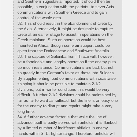
and Southern Yugoslavia imported. It should then be
possible, in conjunction with the patriots, to sever Axis
communications with Southern Greece and to gain
control of the whole area.
32. This should result in the abandonment of Crete by
the Axis. Alternatively, it might be desirable to capture
Crete at an earlier stage to assist in operations on the
Greek mainland. Such an operation would be best
mounted in Africa, though some air support could be
given from the Dodecanese and Southwest Anatolia.
33. The capture of Salonika from Thrace will, however,
be a formidable and lengthy operation if the enemy puts
up much resistance. Communications are bad, but not
so greatly in the German's favor as those into Bulgaria.
By supplementing road communications with coastwise
shipping it should be possible to maintain 2-1/2
divisions, but in winter conditions this would be very
difficult. A further 2-1/2 divisions could be maintained by
rail as far forward as railhead, but the line is an easy one
for the enemy to disrupt and repairs might take a very
long time.
34. A further adverse factor is that while the line of
advance itself is badly served with airfields, it is flanked
by a limited number of indifferent airfields in enemy
hands within S. E. fighter range. Therefore, airfields will