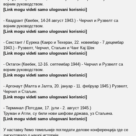
војним руководством.
[Link mogu videti samo ulogovani korisnici]
- Квадрант (Квебек, 14-24 август 1943.) - Черчил и Рузвелт са
војним руководством.
[Link mogu videti samo ulogovani korisnici]
- Секстант / Еурека (Каиро и Техеран, 22. новембар - 7 децембар
1943.) - Рузвелт, Черчил, Стаљин и Чанг Кај Шек
[Link mogu videti samo ulogovani korisnici]
- Октагон (Квебек, 12-16. септембар 1944) - Черчил и Рузвелт са
војним руководством.
[Link mogu videti samo ulogovani korisnici]
- Аргонаут (Малта и Јалта, 20. јануар - 11. фебруар 1945.) Рузвелт,
Черчил и Стаљин.
[Link mogu videti samo ulogovani korisnici]
- Терминал (Потсдам, 17. јули - 2. август 1945.)
Труман и Атли, су били нови шефови држава, уз Стаљина.
[Link mogu videti samo ulogovani korisnici]
У наставку ћемо темељније погледати делове конференција где се
дискутовало о нашој историји.