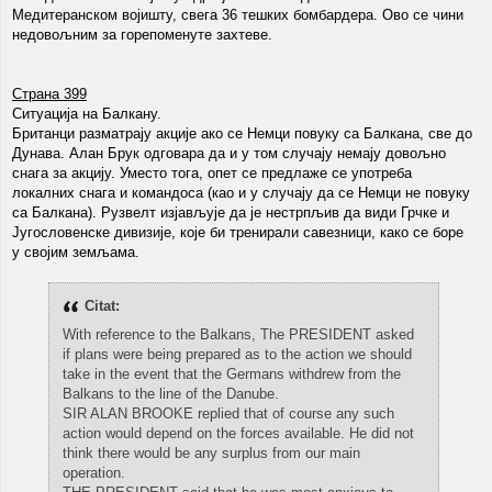
Медитеранском војишту, свега 36 тешких бомбардера. Ово се чини
недовољним за горепоменуте захтеве.
Страна 399
Ситуација на Балкану.
Британци разматрају акције ако се Немци повуку са Балкана, све до
Дунава. Алан Брук одговара да и у том случају немају довољно
снага за акцију. Уместо тога, опет се предлаже се употреба
локалних снага и командоса (као и у случају да се Немци не повуку
са Балкана). Рузвелт изјављује да је нестрпљив да види Грчке и
Југословенске дивизије, које би тренирали савезници, како се боре
у својим земљама.
Citat:
With reference to the Balkans, The PRESIDENT asked
if plans were being prepared as to the action we should
take in the event that the Germans withdrew from the
Balkans to the line of the Danube.
SIR ALAN BROOKE replied that of course any such
action would depend on the forces available. He did not
think there would be any surplus from our main
operation.