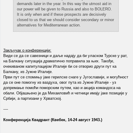
demands later in the year. In this way the utmost aid in
our power will be given to Russia and also to BOLERO.
It is only when and if these prospects are decisively
closed to us that we should consider secondary or minor
alternatives for Mediterranean action.
Закључак о конференцији:
Види се да се савезници и даље надају да би уласком Турске у рат,
на Балкану ситуација драматично поправила за њих. Такође,
очекиваном капитулацијом Италије би се отворио други пут ка
Балкану, из Јужне Италије.
Први пут се спомињу јаке герилске снаге у Југославији, и могућност
да се оне помогну из ваздуха, овог пута из Јужне Италије - уз
допремање помоћи поморским путем, као и акција командоса на
обали. Објашњено је да Михаиловић и четници имају јаке позиције у
Србији, а партизани у Хрватској.
----
Конференција Квадрант (Квебек, 14-24 август 1943.)