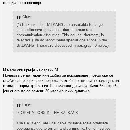
специјалне операције.
Citat:
(1) Balkans. The BALKANS are unsuitable for large
scale offensive operations, due to terrain and
communication diffculties. This course, therefore, is
rejected. (We do recommend special operations in the
BALKANS. These are discussed in paragraph 9 below).
И мало опширније на
страни 81
:
Понавља се да терен није добар за искрцавање, предлаже се
снабдевање герилских покрета, како би се што више немаца тамо
везало - поред тренутних 12 немачких дивизија, било би потребно
још снага да се замени 30 италијанских дивизија.
Citat:
9. OPERATIONS IN THE BALKANS
The BALKANS are unsuitable for large-scale offensive
operations, due to terrain and communication difficulties.