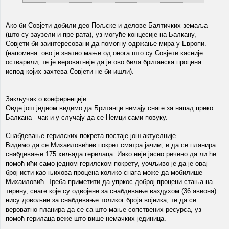
Ако би Совјети добили део Пољске и делове Балтичких земаља
(што су заузели и пре рата), уз могуће концесије на Балкану,
Совјети би заинтересовани да помогну одржање мира у Европи.
(напомена: ово је знатно мање од онога што су Совјети касније
остварили, те је вероватније да је ово била британска процена
испод којих захтева Совјети не би ишли).
Закључак о конференцији:
Овде још једном видимо да Британци немају снаге за напад преко
Балкана - чак и у случају да се Немци сами повуку.
Снабдевање герилских покрета постаје још актуелније.
Видимо да се Михаиловићев покрет сматра јачим, и да се планира
снабдевање 175 хиљада герилаца. Иако није јасно речено да ли ће
помоћ ићи само једном герилском покрету, уочљиво је да је овај
број исти као њихова процена колико снага може да мобилише
Михаиловић. Треба приметити да упркос доброј процени стања на
терену, снаге које су одвојене за снабдевање ваздухом (36 авиона)
нису довољне за снабдевање толиког броја војника, те да се
вероватно планира да се са што мање сопствених ресурса, уз
помоћ герилаца веже што више немачких јединица.