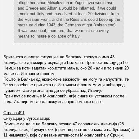
altogether since Mihailovitch in Yugoslavia would rise
and Greece and Albania would be inflamed. If we could
knock out Italy and thus divert at least 20 divisions from
the Russian Front, and if the Russians could keep up the
pressure during 1943, the Germans might (zabranjeno).
It was essential, therefore, that we must use every
means to insure a collapse of Italy.
Британска анализа ситуације на Балкану: тренутно има 43
италијанске дивизије у окупацији Балкана. Претпостављају да ће
Немци за исти задатак користити мање, око 20 - али и то значи 20
мање на Источном фронту.
Пошто је Балкан од економске важности, не могу га напустити, те
ће уз повећање притиска на Источном фронту Немци наћи пред
пуцањем. Зато је значајно да се убраза пад Италије.
Први пут се помиње Михаиловић, чије снаге би устанком после
пада Италије могле да вежу значајне немачке снаге.
Страна 491
Ситуација у Југославији:
Помиње се да је на Балкану везано 47 осовинских дивизија (28
италијанских, 8 румунских (прим. вероватно се мисли на бугарске) и
11 немачких), које су везане активности Михаиловића у Србији,