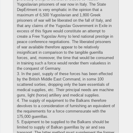
Yugoslavian prisoners of war now in Italy. The State
DepErtment is very emphatic in the opinion that a
maximum of 6,500 Yugoslavian and 1,800 Greek
prisoners of war will be liberated on the fall of Italy, and
that any claims of the Yugoslav Government in Exile in
excess of this figure would constitute an attempt to
create a Free Yugoslav Army to lend national prestige in
peace conference negotiations. The liberated prisoners
of war available therefore appear to be relatively
insignificant in comparison to the tangible guerrilla
forces, and, moreover, the time that would be consumed
in training such a force would render them valueless in
the conquest of Germany.
3. In the past, supply of these forces has been effected
by the British Middle East Command, in some 100
scattered sorties, dropping only the bare essentials of
medical supplies, etc. Their principal needs are machine
guns, light (horse) artillery and medical supplies.
4. The supply of equipment to the Balkans therefore
devolves to a consideration of furnishing an equivalent of
the requirements for a force commensurate with the
175,000 guerrillas.
5. Equipment to be supplied to the Balkans should be
limited to supply of Balkan guerrillas by air and sea
transport. The latter method must supplement the former