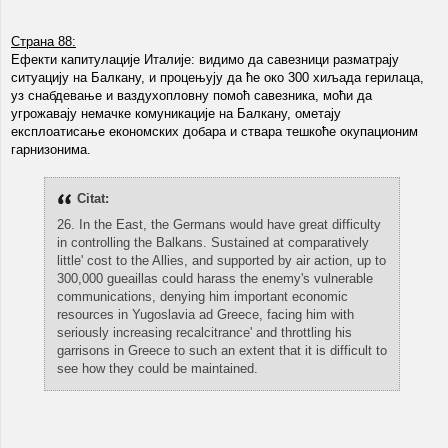
Страна 88:
Ефекти капитулације Италије: видимо да савезници разматрају
ситуацију на Балкану, и процењују да ће око 300 хиљада герилаца,
уз снабдевање и ваздухопловну помоћ савезника, моћи да
угрожавају немачке комуникације на Балкану, ометају
експлоатисање економских добара и ствара тешкоће окупационим
гарнизонима.
Citat:
26. In the East, the Germаns would have great difficulty
in controlling the Balkans. Sustained at comparatively
little' cost to the Allies, and supported by air action, up to
300,000 gueaillas could harass the enemy's vulnerable
communications, denying him important economic
resources in Yugoslavia ad Greece, facing him with
seriously increasing recalcitrance' and throttling his
garrisons in Greece to such an extent that it is difficult to
see how they could be maintained.