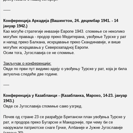
------
Конференција Аркадија (Вашингтон, 24. децембар 1941. - 14
јануар 1942.)
Као могуће стратегије инвазије Европе 1943. спомиње се неколико
могућих праваца - продор преко Медитерана, увођење Турске у рат
и напад преко Балкана, искрцавање преко Скандинавије, и више
могућих искрцавања у Северозападној Европи.
Осим тога, Југославија се не спомиње.
Закључак о конференцији:
Овде по први пут видимо идеју о увођењу Турске у рат, која је била
актуелна следеће две године.
-----
Конференција у Казабланци - (Казабланка, Мароко, 14-23. јануар
1943.)
Овде се Југославија спомиње само узгред.
Почев од стране 23 се разрађује Британски план увођења Турске у
рат, и продора преко Бугарске и Македоније, при чему би се
наоружали патриотске снаге Грчке, Албаније и Јужне Југославије
(страна 30).