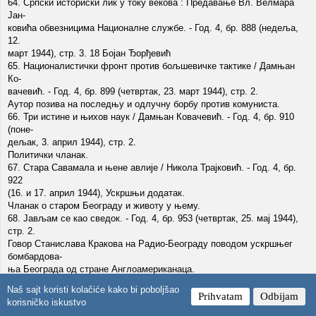
64. Српски историски лик у току векова : Предавање Вл. Велмара
Јан-
ковића обвезницима Националне службе. - Год. 4, бр. 888 (недеља,
12.
март 1944), стр. 3. 18 Бојан Ђорђевић
65. Националистички фронт против бољшевичке тактике / Дамњан
Ко-
вачевић. - Год. 4, бр. 899 (четвртак, 23. март 1944), стр. 2.
Аутор позива на последњу и одлучну борбу против комуниста.
66. Три истине и њихов наук / Дамњан Ковачевић. - Год. 4, бр. 910
(поне-
дељак, 3. април 1944), стр. 2.
Политички чланак.
67. Стара Савамала и њене авлије / Никола Трајковић. - Год. 4, бр.
922
(16. и 17. април 1944), Ускршњи додатак.
Чланак о старом Београду и животу у њему.
68. Јављам се као сведок. - Год. 4, бр. 953 (четвртак, 25. мај 1944),
стр. 2.
Говор Станислава Кракова на Радио-Београду поводом ускршњег
бомбардова-
ња Београда од стране Англоамериканаца.
69. Смрт др Тихомира Ђорђевића, професора Универзитета и
Naš sajt koristi kolačiće kako bi poboljšao
угледног
Prihvatam
Odbijam
korisničko iskustvo
научника / Б. В. Бранковић. - Год. 4, бр. 959 (четвртак, 1. јун 1944),