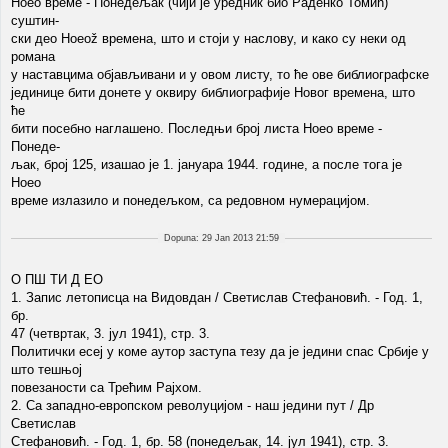
Hoeo време - Понедељак (чији је уредник био Раденко Томић)
суштин-
ски део Hoeož времена, што и стоји у наслову, и како су неки од
романа
у наставцима објављивани и у овом листу, то ће ове библиографске
јединице бити донете у оквиру библиографије Новог времена, што
ће
бити посебно наглашено. Последњи број листа Hoeo време -
Понеде-
љак, број 125, изашао је 1. јануара 1944. године, а после тога је
Hoeo
време излазило и понедељком, са редовном нумерацијом.
Dopuna: 29 Jan 2013 21:59
О ПШ ТИ Д ЕО
1. Запис летописца на Видовдан / Светислав Стефановић. - Год. 1,
бр.
47 (четвртак, 3. јул 1941), стр. 3.
Политички есеј у коме аутор заступа тезу да је једини спас Србије у
што тешњој
повезаности са Трећим Рајхом.
2. Са западно-европском револуцијом - наш једини пут / Др
Светислав
Стефановић. - Год. 1, бр. 58 (понедељак, 14. јул 1941), стр. 3.