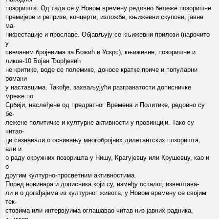
позоришта. Од тада се у Новом времену редовно бележе позоришне
премијере и репризе, концерти, изложбе, књижевни скупови, јавне
ма-
нифестације и прославе. Објављују се књижевни прилози (нарочито
у
свечаним бројевима за Божић и Ускрс), књижевне, позоришне и
ликов-10 Бојан Ђорђевић
не критике, воде се полемике, доносе кратке приче и популарни
романи
у наставцима. Такође, захваљујући разгранатости дописничке
мреже по
Србији, наслеђене од предратног Времена и Политике, редовно су
бе-
лежене политичке и културне активности у провинцији. Тако су
читао-
ци сазнавали о оснивању многобројних дилетантских позоришта,
али и
о раду окружних позоришта у Нишу, Крагујевцу или Крушевцу, као и
о
другим културно-просветним активностима.
Поред новинара и дописника који су, између осталог, извештава-
ли и о догађајима из културног живота, у Новом времену се својим
тек-
стовима или интервјуима оглашавао читав низ јавних радника,