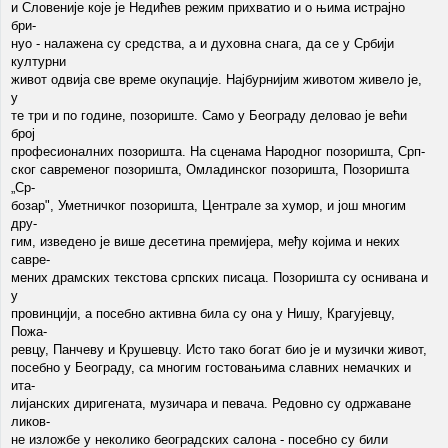
и Словеније које је Недићев режим прихватио и о њима истрајно
бри-
нуо - налажена су средства, а и духовна снага, да се у Србији
културни
живот одвија све време окупације. Најбурнијим животом живело је,
у
те три и по године, позориште. Само у Београду деловао је већи
број
професионалних позоришта. На сценама Народног позоришта, Срп-
ског савременог позоришта, Омладинског позоришта, Позоришта
„Ср-
бозар", Уметничког позоришта, Централе за хумор, и још многим
дру-
гим, изведено је више десетина премијера, међу којима и неких
савре-
мених драмских текстова српских писаца. Позоришта су оснивана и
у
провинцији, а посебно активна била су она у Нишу, Крагујевцу,
Пожа-
ревцу, Панчеву и Крушевцу. Исто тако богат био је и музички живот,
посебно у Београду, са многим гостовањима славних немачких и
ита-
лијанских диригената, музичара и певача. Редовно су одржаване
ликов-
не изложбе у неколико београдских салона - посебно су били