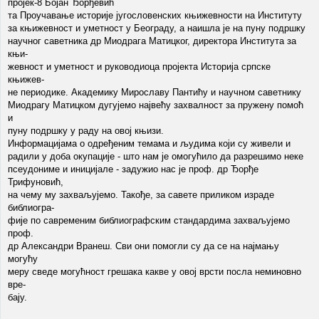
пројек-8 Бојан Ђорђевић
та Проучавање историје југословенских књижевности на Институту
за књижевност и уметност у Београду, а наишла је на пуну подршку
научног саветника др Миодрага Матицког, директора Института за
књи-
жевност и уметност и руководиоца пројекта Историја српске
књижев-
не периодике. Академику Мирославу Пантићу и научном саветнику
Миодрагу Матицком дугујемо највећу захвалност за пружену помоћ
и
пуну подршку у раду на овој књизи.
Информацијама о одређеним темама и људима који су живели и
радили у доба окупације - што нам је омогућило да разрешимо неке
псеудониме и иницијале - задужио нас је проф. др Ђорђе
Трифуновић,
на чему му захваљујемо. Такође, за савете приликом израде
библиогра-
фије по савременим библиографским стандардима захваљујемо
проф.
др Александри Вранеш. Сви они помогли су да се на најмању
могућу
меру сведе могућност грешака какве у овој врсти посла неминовно
вре-
бају.