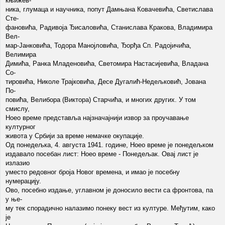
књижев-
ника, глумаца и научника, попут Дамњана Ковачевића, Светислава
Сте-
фановића, Радивоја Ђисаловића, Станислава Кракова, Владимира
Вел-
мар-Јанковића, Тодора Манојловића, Ђорђа Сп. Радојичића,
Велимира
Димића, Ранка Младеновића, Светомира Настасијевића, Владана
Со-
тировића, Николе Трајковића, Десе Дугалић-Недељковић, Јована
По-
повића, Велибора (Виктора) Старчића, и многих других. У том
смислу,
Hoeo време представља најзначајнији извор за проучавање
културног
живота у Србији за време немачке окупације.
Од понедељка, 4. августа 1941. године, Hoeo време је понедељком
издавало посебан лист: Hoeo време - Понедељак. Овај лист је
излазио
уместо редовног броја Новог времена, и имао је посебну
нумерацију.
Ово, посебно издање, углавном је доносило вести са фронтова, па
у ње-
му тек спорадично налазимо понеку вест из културе. Међутим, како
је