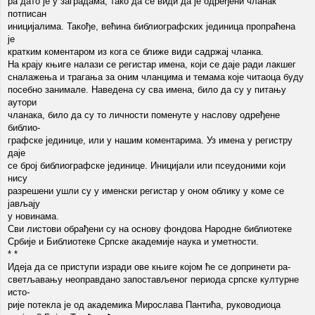
ра дато је у заградама, тако да се види да је одређени чланак
потписан
иницијалима. Такође, већина библиографских јединица пропраћена
је
кратким коментаром из кога се ближе види садржај чланка.
На крају књиге налази се регистар имена, који се даје ради лакшег
сналажења и трагања за оним чланцима и темама које читаоца буду
посебно занимале. Наведена су сва имена, било да су у питању
аутори
чланака, било да су то личности поменуте у наслову одређене
библио-
графске јединице, или у нашим коментарима. Уз имена у регистру
даје
се број библиографске јединице. Иницијали или псеудоними који
нису
разрешени ушли су у именски регистар у оном облику у коме се
јављају
у новинама.
Сви листови обрађени су на основу фондова Народне библиотеке
Србије и Библиотеке Српске академије наука и уметности.
* *
Идеја да се приступи изради ове књиге којом ће се допринети ра-
светљавању неоправдано запостављеног периода српске културне
исто-
рије потекла је од академика Мирослава Пантића, руководиоца