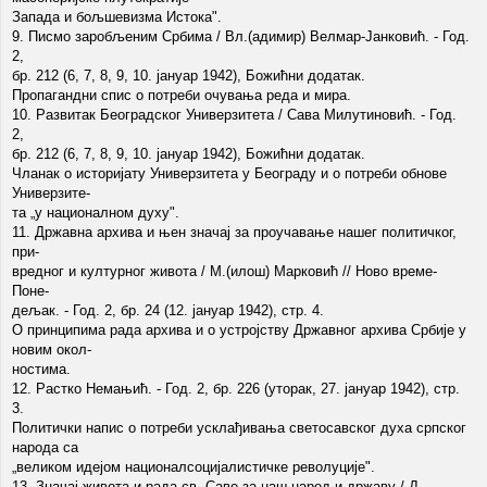
Запада и бољшевизма Истока".
9. Писмо заробљеним Србима / Вл.(адимир) Велмар-Јанковић. - Год.
2,
бр. 212 (6, 7, 8, 9, 10. јануар 1942), Божићни додатак.
Пропагандни спис о потреби очувања реда и мира.
10. Развитак Београдског Универзитета / Сава Милутиновић. - Год.
2,
бр. 212 (6, 7, 8, 9, 10. јануар 1942), Божићни додатак.
Чланак о историјату Универзитета у Београду и о потреби обнове
Универзите-
та „у националном духу".
11. Државна архива и њен значај за проучавање нашег политичког,
при-
вредног и културног живота / М.(илош) Марковић // Ново време-
Поне-
дељак. - Год. 2, бр. 24 (12. јануар 1942), стр. 4.
О принципима рада архива и о устројству Државног архива Србије у
новим окол-
ностима.
12. Растко Немањић. - Год. 2, бр. 226 (уторак, 27. јануар 1942), стр.
3.
Политички напис о потреби усклађивања светосавског духа српског
народа са
„великом идејом националсоцијалистичке револуције".
13. Значај живота и рада св. Саве за наш народ и државу / Д.