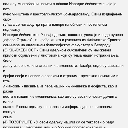
вали су многобројни написи о обнови Народне библиотеке која је
пот-
пуно уништена у шестоаприлском бомбардовању. Овим издвајањем
омо-
гућава се читаоцу да прати напоре на обнови и постепеном
подизању
Народне библиотеке. У овај одељак, напокон, ушла је и онда чувена
„афера Стрижек", тј. крађа књига и рукописа из библиотеке Српског
семинара на ондашњем Филозофском факултету у Београду.
(3) КЊИЖЕВНОСТ - Овим одељком обухваћени су књижевни
прилози објављени у листовима који су тема нашег истраживања,
било
да су из српске или страних књижевности. Такође, овде су сврстани
и
бројни есеји и написи о српским и страним - претежно немачким и
ита-
лијанским - писцима из пера наших књижевника и есејиста, као и
разне
вести о нашим књижевницима, као што су вести о новим делима
или о
смрти. У овом одељку се налазе и информације о књижевним
конкур-
сима.
(4) ПОЗОРИШТЕ - У овом одељку нашли су се текстови о раду
позоришта у Београду, али и о бројним професионалним и