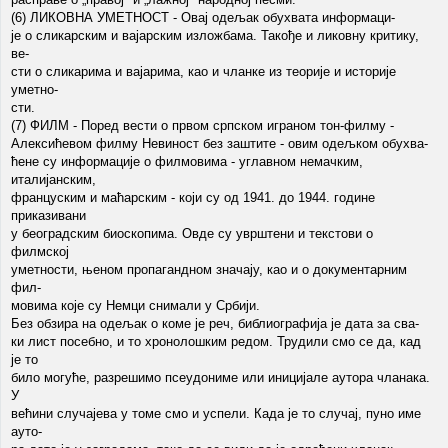
(6) ЛИКОВНА УМЕТНОСТ - Овај одељак обухвата информаци-
је о сликарским и вајарским изложбама. Такође и ликовну критику,
ве-
сти о сликарима и вајарима, као и чланке из теорије и историје
уметно-
сти.
(7) ФИЛМ - Поред вести о првом српском играном тон-филму -
Алексићевом филму Невиност без заштите - овим одељком обухва-
ћене су информације о филмовима - углавном немачким,
италијанским,
француским и маћарским - који су од 1941. до 1944. године
приказивани
у београдским биоскопима. Овде су уврштени и текстови о
филмској
уметности, њеном пропагандном значају, као и о документарним
фил-
мовима које су Немци снимали у Србији.
Без обзира на одељак о коме је реч, библиографија је дата за сва-
ки лист посебно, и то хронолошким редом. Трудили смо се да, кад
је то
било могуће, разрешимо псеудониме или иницијале аутора чланака.
У
већини случајева у томе смо и успели. Када је то случај, пуно име
ауто-