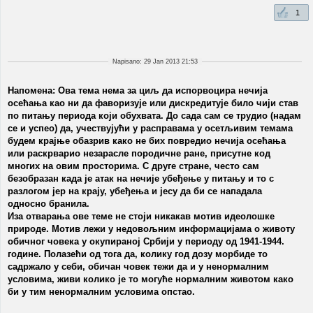
1
Napisano: 29 Jan 2013 21:53
Напомена: Ова тема нема за циљ да испорвоцира нечија
осећања као ни да фаворизује или дискредитује било чији став
по питању периода који обухвата. До сада сам се трудио (надам
се и успео) да, учествујући у расправама у осетљивим темама
будем крајње обазрив како не бих повредио нечија осећања
или раскрварио незарасле породичне ране, присутне код
многих на овим просторима. С друге стране, често сам
безобразан када је атак на нечије убеђење у питању и то с
разлогом јер на крају, убеђења и јесу да би се нападала
односно бранила.
Иза отварања ове теме не стоји никакав мотив идеолошке
природе. Мотив лежи у недовољним информацијама о животу
обичног човека у окупираној Србији у периоду од 1941-1944.
године. Полазећи од тога да, колику год дозу морбиде то
садржало у себи, обичан човек тежи да и у ненормалним
условима, живи колико је то могуће нормалним животом како
би у тим ненормалним условима опстао.