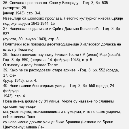
36. Свечана прослава св. Саве у Београду. - Год. 3, бр. 535
(четвртак, 28.
јануар 1943), стр. 3-4.
Извештаји са школских прослава. Летопис културног живота Србије
под окупацијом 1941-1944. 15
37. Националсоцијализам и Срби / Дамњан Ковачевић. - Год. 3, бр.
537
(субота, 30. јануар 1943), стр. 3.
Политички есеј поводом десетогодишњице Хитлеровог доласка на
власт у Немачкој.
38. Помен великом научнику Николи Тесли / М.(илош) Мар.(ковић). -
Год. 3, бр. 550, (недеља, 14. фебруар 1943), стр. 5.
О животу и делу Николе Тесле.
39. Како ће се расходовати старе архиве. - Год. 3, бр. 552 (среда,
17. фе-
бруар 1943), стр. 4.
40. Нови називи београдских улица. - Год. 3, бр. 558 (среда, 24.
фебруар
1943), стр. 4.
Нова имена добиле су 84 улице. Многе су назване по славним
српским научници-
ма, уметницима, књижевницима и глумцима, и то не само умрлим,
већ и живим. Тако
су нова имена добиле улице: Чика Бранина (названа по Брани
Цветковићу; бивша Ле-