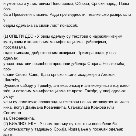
и уметности у листовима Ново време, Обнова, Српски народ, Наша
бор-
ба и Просветни гласник. Ради прегледности, чланке смо разврстали
у
седам одељака за сваки лист понаособ.
(1) ОПШТИ ДЕО - У овом одељку су текстови о најразличитијим
културним и књижевним манифестацијама - јубилејима,
прославама,
годишњицама, добротворним акцијама. Примера ради, у овај
одељак
улазе текстови посвећени прослави јубилеја Стојана Новаковића,
про-
слави Светог Саве, Дана српске књиге, академији о Алекси
Шантићу,
Вуковом сабору у Тршићу, антимасонској и антикомунистичкој изло-
жби, и осталим манифестацијама те врсте. Такође, у овај одељак
укљу-
чени су политичко-пропагандни текстови наших истакнутих књижев-
ника, попут Дамњана Ковачевића, Станислава Кракова или
Светисла-
ва Стефановића.
(2) БИБЛИОТЕКЕ - У овом одељку су текстови посвећени би-
блиотекарству у тадашњој Србији. Издвајање у посебан одељак
захте-