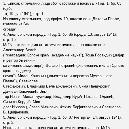
3. Списак стрељаних лица због саботаже и насиља. - Год. 1, бр. 63
(субо-
та, 19. јул 1941), стр. 1.
На списку стрељаних, под бројем 10, налази се и „Бихаљи Павле,
издавач из Бе-
ограда".
4. Апел српском народу. - Год. 1, бр. 86 (среда, 13. август 1941),
стр. 1-3.
Мећу потписницима антикомунистичког апела налазе се и
Александар Белић
("претседник Српске краљ. академије наука"), Тома Росандић („вајар
и ректор Уметнич-
ке ликовне академије"), Вељко Петровић („књижевник и члан Српске
краљ. академије
наука"), Милан Кашанин („књижевник и директор Музеја кнеза
Павла"), Светислав
Стефановић, Владимир Велмар-Јанковић, Сима Пандуровић,
Дамњан Ковачевић, Вик-
тор Новак, Милан Будимир, Владимир Вујић, Петар Ј. Одавић,
Синиша Кордић, Мио-
драг Ибровац, Лазар Мирковић, Фехим Барјактаревић и Светислав
Б. Цвијановић.
5. Апел српском народу. - Год. 1, бр. 87 (четвртак, 14. август 1941),
стр. 3.
Наставак списка потписника антикомунистичког апела. Међу