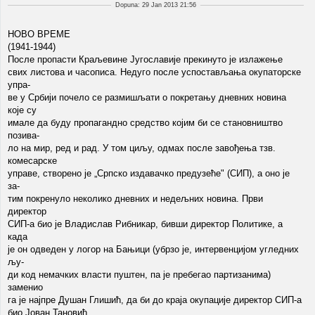
Dopuna: 29 Jan 2013 21:56
НОВО ВРЕМЕ
(1941-1944)
После пропасти Краљевине Југославије прекинуто је излажење
свих листова и часописа. Недуго после успостављања окупаторске
упра-
ве у Србији почело се размишљати о покретању дневних новина
које су
имале да буду пропагандно средство којим би се становништво
позива-
ло на мир, ред и рад. У том циљу, одмах после завођења тзв.
комесарске
управе, створено је „Српско издавачко предузеће" (СИП), а оно је
за-
тим покренуло неколико дневних и недељних новина. Први
директор
СИП-а био је Владислав Рибникар, бивши директор Политике, а
када
је он одведен у логор на Бањици (убрзо је, интервенцијом угледних
љу-
ди код немачких власти пуштен, па је пребегао партизанима)
заменио
га је најпре Душан Глишић, да би до краја окупације директор СИП-а
био Јован Тановић.