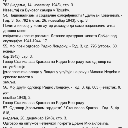
782 (недеља, 14. новембар 1943), стр. 3.
Извештај са Вуковог сабора у Тршићу.
54. Национализам и социјалне озлојеђености / Дамњан Ковачевић. -
Год. 3, бр. 792 (петак, 26. новембар 1943), стр. 3.
Политички есеј у коме аутор доказује да само националистичка
држава може
избрисати класне разлике. Летопис културног живота Србије под
окупацијом 1941-1944. 17
55. Мој први одговор Радио Лондону. - Год. 3, бр. 795 (уторак, 30.
новем-
бар 1943), стр. 3.
Говор Станислава Кракова на Радио-Београду као одговор на
оптужбе које
југословенска влада у Лондону упућује на рачун Милана Недића и
српских власти у
земљи.
56. Мој други одговор Радио Лондону. - Год. 3, бр. 803 (четвртак, 9.
де-
цембар 1943), 3.
Говор Станислава Кракова на Радио-Београду.
57. Одговор „Краљевом гардисти" / Станислав Краков. - Год. 3, бр.
818,
(недеља, 26. децембар 1943), стр. 3.
Одговор на оптужбе четничког покрета Драже Михаиловића.