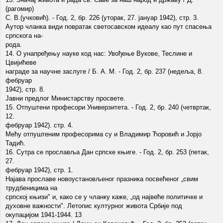
(рагомир)
С. В.(учковић). - Год. 2, бр. 226 (уторак, 27. јануар 1942), стр. 3.
Аутор чланка види повратак светосавском идеалу као пут спасења
српскога на-
рода.
14. О унапређењу науке код нас: Увођење Вукове, Теслине и
Цвијићеве
награде за научне заслуге / Б. А. М. - Год. 2, бр. 237 (недеља, 8.
фебруар
1942), стр. 8.
Јавни предлог Министарству просвете.
15. Отпуштени професори Универзитета. - Год. 2, бр. 240 (четвртак,
12.
фебруар 1942). стр. 4.
Мећу отпуштеним професорима су и Владимир Ћоровић и Јорјо
Тадић.
16. Сутра се прославља Дан српске књиге. - Год. 2, бр. 253 (петак,
27.
фебруар 1942), стр. 1.
Најава прославе новоустановљеног празника посвећеног „свим
трудбеницима на
српској књизи" и, како се у чланку каже, „од највеће политичке и
духовне важности". Летопис културног живота Србије под
окупацијом 1941-1944. 13