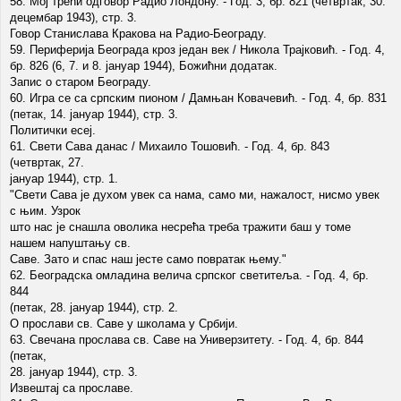
58. Мој трећи одговор Радио Лондону. - Год. 3, бр. 821 (четвртак, 30.
децембар 1943), стр. 3.
Говор Станислава Кракова на Радио-Београду.
59. Периферија Београда кроз један век / Никола Трајковић. - Год. 4,
бр. 826 (6, 7. и 8. јануар 1944), Божићни додатак.
Запис о старом Београду.
60. Игра се са српским пионом / Дамњан Ковачевић. - Год. 4, бр. 831
(петак, 14. јануар 1944), стр. 3.
Политички есеј.
61. Свети Сава данас / Михаило Тошовић. - Год. 4, бр. 843
(четвртак, 27.
јануар 1944), стр. 1.
"Свети Сава је духом увек са нама, само ми, нажалост, нисмо увек
с њим. Узрок
што нас је снашла оволика несрећа треба тражити баш у томе
нашем напуштању св.
Саве. Зато и спас наш јесте само повратак њему."
62. Београдска омладина велича српског светитеља. - Год. 4, бр.
844
(петак, 28. јануар 1944), стр. 2.
О прослави св. Саве у школама у Србији.
63. Свечана прослава св. Саве на Универзитету. - Год. 4, бр. 844
(петак,
28. јануар 1944), стр. 3.
Извештај са прославе.