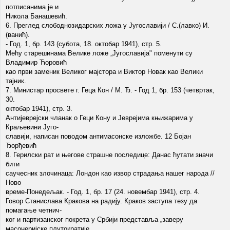
потписанима је и
Никола Банашевић.
6. Преглед слободнозидарских ложа у Југославији / С.(лавко) И.
(ванић).
- Год. 1, бр. 143 (субота, 18. октобар 1941), стр. 5.
Мећу старешинама Велике ложе „Југославија" поменути су
Владимир Ћоровић
као први заменик Великог мајстора и Виктор Новак као Велики
тајник.
7. Министар просвете г. Геца Кон / М. Ђ. - Год 1, бр. 153 (четвртак,
30.
октобар 1941), стр. 3.
Антијеврејски чланак о Геци Кону и Јеврејима књижарима у
Краљевини Југо-
славији, написан поводом антимасонске изложбе. 12 Бојан
Ђорђевић
8. Герилски рат и његове страшне последице: Данас ћутати значи
бити
саучесник злочинаца: Лондон као извор страдања нашег народа //
Ново
време-Понедељак. - Год. 1, бр. 17 (24. новембар 1941), стр. 4.
Говор Станислава Кракова на радију. Краков заступа тезу да
помагање четнич-
ког и партизанског покрета у Србији представља „заверу
масонеријске плутократије