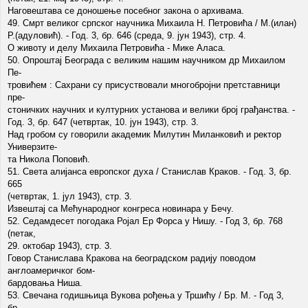
Наговештава се доношење посебног закона о архивама.
49. Смрт великог српског научника Михаила Н. Петровића / М.(илан)
Р.(адуловић). - Год. 3, бр. 646 (среда, 9. јун 1943), стр. 4.
О животу и делу Михаила Петровића - Мике Аласа.
50. Опроштај Београда с великим нашим научником др Михаилом
Пе-
тровићем : Сахрани су присуствовали многобројни претставници
пре-
стоничких научних и културних установа и велики број грађанства. -
Год. 3, бр. 647 (четвртак, 10. јун 1943), стр. 3.
Над гробом су говорили академик Милутин Миланковић и ректор
Универзите-
та Никола Поповић.
51. Света алијанса европског духа / Станислав Краков. - Год. 3, бр.
665
(четвртак, 1. јул 1943), стр. 3.
Извештај са Мећународног конгреса новинара у Бечу.
52. Седамдесет погодака Ројал Ер Форса у Нишу. - Год 3, бр. 768
(петак,
29. октобар 1943), стр. 3.
Говор Станислава Кракова на београдском радију поводом
англоамеричког бом-
бардовања Ниша.
53. Свечана годишњица Вукова рођења у Тршићу / Бр. М. - Год 3,
бр.