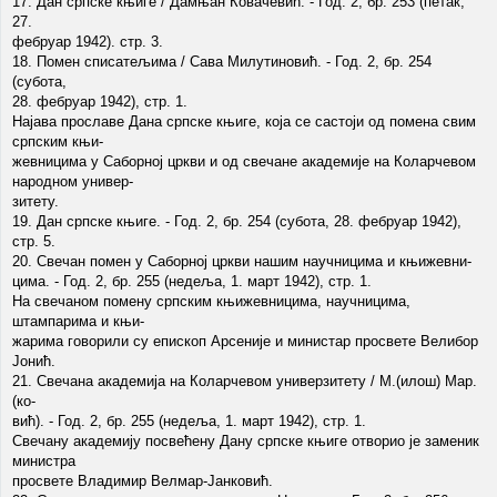
17. Дан српске књиге / Дамњан Ковачевић. - Год. 2, бр. 253 (петак,
27.
фебруар 1942). стр. 3.
18. Помен списатељима / Сава Милутиновић. - Год. 2, бр. 254
(субота,
28. фебруар 1942), стр. 1.
Најава прославе Дана српске књиге, која се састоји од помена свим
српским књи-
жевницима у Саборној цркви и од свечане академије на Коларчевом
народном универ-
зитету.
19. Дан српске књиге. - Год. 2, бр. 254 (субота, 28. фебруар 1942),
стр. 5.
20. Свечан помен у Саборној цркви нашим научницима и књижевни-
цима. - Год. 2, бр. 255 (недеља, 1. март 1942), стр. 1.
На свечаном помену српским књижевницима, научницима,
штампарима и књи-
жарима говорили су епископ Арсеније и министар просвете Велибор
Јонић.
21. Свечана академија на Коларчевом универзитету / М.(илош) Мар.
(ко-
вић). - Год. 2, бр. 255 (недеља, 1. март 1942), стр. 1.
Свечану академију посвећену Дану српске књиге отворио је заменик
министра
просвете Владимир Велмар-Јанковић.