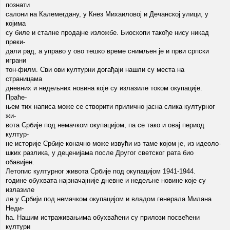
познати
салони на Калемегдану, у Кнез Михаиловој и Дечанској улици, у
којима
су биле и сталне продајне изложбе. Биоскопи такође нису никад
преки-
дали рад, а управо у ово тешко време снимљен је и први српски
играни
тон-филм. Сви ови културни догађаји нашли су места на
страницама
дневних и недељних новина које су излазиле током окупације.
Праће-
њем тих написа може се створити прилично јасна слика културног
жи-
вота Србије под немачком окупацијом, па се тако и овај период
култур-
не историје Србије коначно може извући из таме којом је, из идеоло-
шких разлика, у деценијама после Другог светског рата био
обавијен.
Летопис културног живота Србије под окупацијом 1941-1944.
године обухвата најзначајније дневне и недељне новине које су
излазиле
ле у Србији под немачком окупацијом и владом генерала Милана
Неди-
ha. Нашим истраживањима обухваћени су прилози посвећени
култури