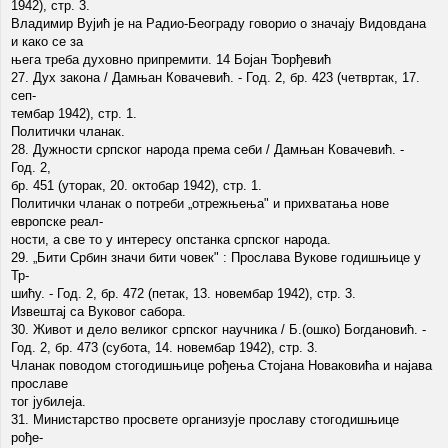
1942), стр. 3.
Владимир Вујић је на Радио-Београду говорио о значају Видовдана
и како се за
њега треба духовно припремити. 14 Бојан Ђорђевић
27. Дух закона / Дамњан Ковачевић. - Год. 2, бр. 423 (четвртак, 17.
сеп-
тембар 1942), стр. 1.
Политички чланак.
28. Дужности српског народа према себи / Дамњан Ковачевић. -
Год. 2,
бр. 451 (уторак, 20. октобар 1942), стр. 1.
Политички чланак о потреби „отрежњења" и прихватања нове
европске реал-
ности, а све то у интересу опстанка српског народа.
29. „Бити Србин значи бити човек" : Прослава Вукове годишњице у
Тр-
шићу. - Год. 2, бр. 472 (петак, 13. новембар 1942), стр. 3.
Извештај са Вуковог сабора.
30. Живот и дело великог српског научника / Б.(ошко) Богдановић. -
Год. 2, бр. 473 (субота, 14. новембар 1942), стр. 3.
Чланак поводом стогодишњице рођења Стојана Новаковића и најава
прославе
тог јубилеја.
31. Министарство просвете организује прославу стогодишњице
рође-