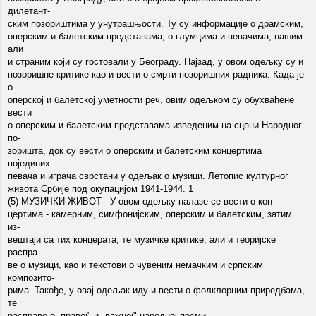
дилетант-
ским позориштима у унутрашњости. Ту су информације о драмским,
оперским и балетским представама, о глумцима и певачима, нашим
али
и страним који су гостовали у Београду. Најзад, у овом одељку су и
позоришне критике као и вести о смрти позоришних радника. Када је
о
оперској и балетској уметности реч, овим одељком су обухваћене
вести
о оперским и балетским представама изведеним на сцени Народног
по-
зоришта, док су вести о оперским и балетским концертима
појединих
певача и играча сврстани у одељак о музици. Летопис културног
живота Србије под окупацијом 1941-1944. 1
(5) МУЗИЧКИ ЖИВОТ - У овом одељку налазе се вести о кон-
цертима - камерним, симфонијским, оперским и балетским, затим
из-
вештаји са тих концерата, те музичке критике; али и теоријске
распра-
ве о музици, као и текстови о чувеним немачким и српским
композито-
рима. Такође, у овај одељак иду и вести о фолклорним приредбама,
те
расправе о „правој" и „лажној" народној песми.