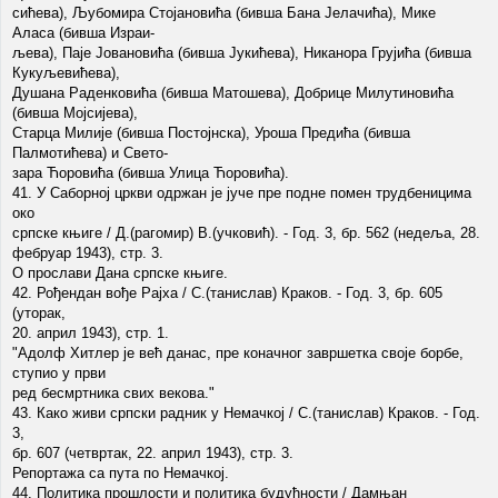
сићева), Љубомира Стојановића (бивша Бана Јелачића), Мике
Аласа (бивша Израи-
љева), Паје Јовановића (бивша Јукићева), Никанора Грујића (бивша
Кукуљевићева),
Душана Раденковића (бивша Матошева), Добрице Милутиновића
(бивша Мојсијева),
Старца Милије (бивша Постојнска), Уроша Предића (бивша
Палмотићева) и Свето-
зара Ћоровића (бивша Улица Ћоровића).
41. У Саборној цркви одржан је јуче пре подне помен трудбеницима
око
српске књиге / Д.(рагомир) В.(учковић). - Год. 3, бр. 562 (недеља, 28.
фебруар 1943), стр. 3.
О прослави Дана српске књиге.
42. Рођендан вође Рајха / С.(танислав) Краков. - Год. 3, бр. 605
(уторак,
20. април 1943), стр. 1.
"Адолф Хитлер је већ данас, пре коначног завршетка своје борбе,
ступио у први
ред бесмртника свих векова."
43. Како живи српски радник у Немачкој / С.(танислав) Краков. - Год.
3,
бр. 607 (четвртак, 22. април 1943), стр. 3.
Репортажа са пута по Немачкој.
44. Политика прошлости и политика будућности / Дамњан