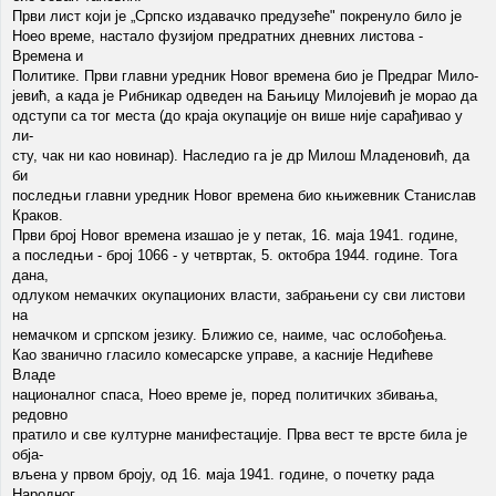
Први лист који је „Српско издавачко предузеће" покренуло било је
Hoeo време, настало фузијом предратних дневних листова -
Времена и
Политике. Први главни уредник Новог времена био је Предраг Мило-
јевић, а када је Рибникар одведен на Бањицу Милојевић је морао да
одступи са тог места (до краја окупације он више није сарађивао у
ли-
сту, чак ни као новинар). Наследио га је др Милош Младеновић, да
би
последњи главни уредник Новог времена био књижевник Станислав
Краков.
Први број Новог времена изашао је у петак, 16. маја 1941. године,
а последњи - број 1066 - у четвртак, 5. октобра 1944. године. Тога
дана,
одлуком немачких окупационих власти, забрањени су сви листови
на
немачком и српском језику. Ближио се, наиме, час ослобођења.
Као званично гласило комесарске управе, а касније Недићеве
Владе
националног спаса, Hoeo време је, поред политичких збивања,
редовно
пратило и све културне манифестације. Прва вест те врсте била је
обја-
вљена у првом броју, од 16. маја 1941. године, о почетку рада
Народног