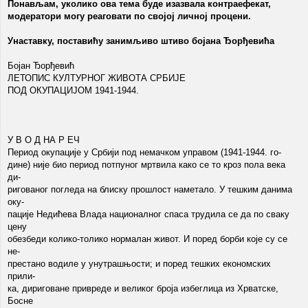
Понављам, уколико ова тема буде изазвала контраефекат,
модератори могу реаговати по својој личној процени.
Унаставку, поставићу занимљиво штиво бојана Ђорђевића
Бојан Ђорђевић
ЛЕТОПИС КУЛТУРНОГ ЖИВОТА СРБИЈЕ
ПОД ОКУПАЦИЈОМ 1941-1944.
У В О Д НА Р ЕЧ
Период окупације у Србији под немачком управом (1941-1944. го-
дине) није био период потпуног мртвила како се то кроз пола века
ди-
ригованог погледа на блиску прошлост наметало. У тешким данима
оку-
пације Недићева Влада националног спаса трудила се да по сваку
цену
обезбеди колико-толико нормалан живот. И поред борби које су се
не-
престано водиле у унутрашњости; и поред тешких економских
прили-
ка, дириговане привреде и великог броја избеглица из Хрватске,
Босне