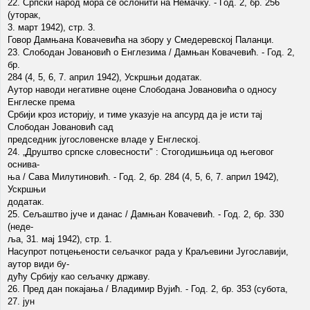
22. Српски народ мора се ослонити на Немачку. - Год. 2, бр. 256
(уторак,
3. март 1942), стр. 3.
Говор Дамњана Ковачевића на збору у Смедеревској Паланци.
23. Слободан Јовановић о Енглезима / Дамњан Ковачевић. - Год. 2,
бр.
284 (4, 5, 6, 7. април 1942), Ускршњи додатак.
Аутор наводи негативне оцене Слободана Јовановића о односу
Енглеске према
Србији кроз историју, и тиме указује на апсурд да је исти тај
Слободан Јовановић сад
председник југословенске владе у Енглеској.
24. „Друштво српске словесности" : Стогодишњица од његовог
оснива-
ња / Сава Милутиновић. - Год. 2, бр. 284 (4, 5, 6, 7. април 1942),
Ускршњи
додатак.
25. Сељаштво јуче и данас / Дамњан Ковачевић. - Год. 2, бр. 330
(неде-
ља, 31. мај 1942), стр. 1.
Насупрот потцењености сељачког рада у Краљевини Југославији,
аутор види бу-
дућу Србију као сељачку државу.
26. Пред дан покајања / Владимир Вујић. - Год. 2, бр. 353 (субота,
27. јун