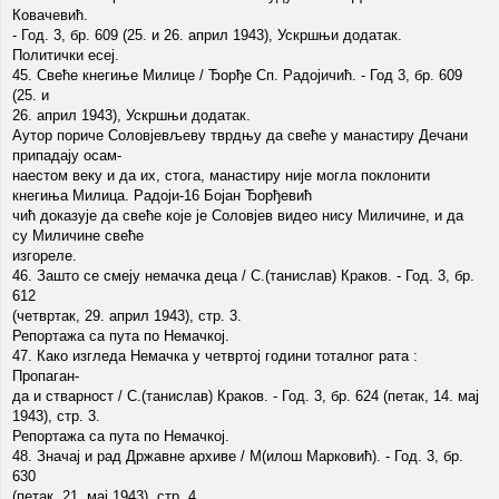
Ковачевић.
- Год. 3, бр. 609 (25. и 26. април 1943), Ускршњи додатак.
Политички есеј.
45. Свеће кнегиње Милице / Ђорђе Сп. Радојичић. - Год 3, бр. 609
(25. и
26. април 1943), Ускршњи додатак.
Аутор пориче Соловјевљеву тврдњу да свеће у манастиру Дечани
припадају осам-
наестом веку и да их, стога, манастиру није могла поклонити
кнегиња Милица. Радоји-16 Бојан Ђорђевић
чић доказује да свеће које је Соловјев видео нису Миличине, и да
су Миличине свеће
изгореле.
46. Зашто се смеју немачка деца / С.(танислав) Краков. - Год. 3, бр.
612
(четвртак, 29. април 1943), стр. 3.
Репортажа са пута по Немачкој.
47. Како изгледа Немачка у четвртој години тоталног рата :
Пропаган-
да и стварност / С.(танислав) Краков. - Год. 3, бр. 624 (петак, 14. мај
1943), стр. 3.
Репортажа са пута по Немачкој.
48. Значај и рад Државне архиве / М(илош Марковић). - Год. 3, бр.
630
(петак, 21. мај 1943), стр. 4.