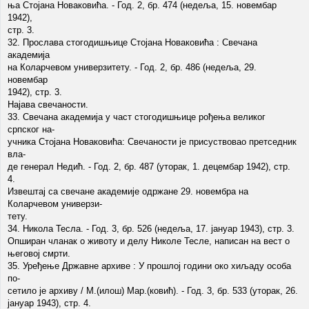
ња Стојана Новаковића. - Год. 2, бр. 474 (недеља, 15. новембар
1942),
стр. 3.
32. Прослава стогодишњице Стојана Новаковића : Свечана
академија
на Коларчевом универзитету. - Год. 2, бр. 486 (недеља, 29.
новембар
1942), стр. 3.
Најава свечаности.
33. Свечана академија у част стогодишњице рођења великог
српског на-
учника Стојана Новаковића: Свечаности је присуствовао претседник
вла-
де генерал Недић. - Год. 2, бр. 487 (уторак, 1. децембар 1942), стр.
4.
Извештај са свечане академије одржане 29. новембра на
Коларчевом универзи-
тету.
34. Никола Тесла. - Год. 3, бр. 526 (недеља, 17. јануар 1943), стр. 3.
Опширан чланак о животу и делу Николе Тесле, написан на вест о
његовој смрти.
35. Уређење Државне архиве : У прошлој години око хиљаду особа
по-
сетило је архиву / М.(илош) Мар.(ковић). - Год. 3, бр. 533 (уторак, 26.
јануар 1943), стр. 4.